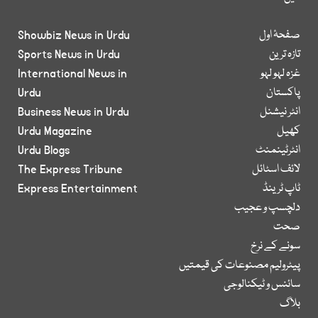
صفحۂ اول
Showbiz News in Urdu
تازہ ترین
Sports News in Urdu
غزہ لہو لہو
International News in
پاکستان
Urdu
انٹر نیشنل
Business News in Urdu
کھیل
Urdu Magazine
انٹرٹینمنٹ
Urdu Blogs
لائف اسٹائل
The Express Tribune
ٹاپ ٹرینڈ
Express Entertainment
دلچسپ و عجیب
صحت
سونے کے نرخ
پیٹرولیم مصنوعات کی قیمتیں
سائنس و ٹیکنالوجی
بلاگ