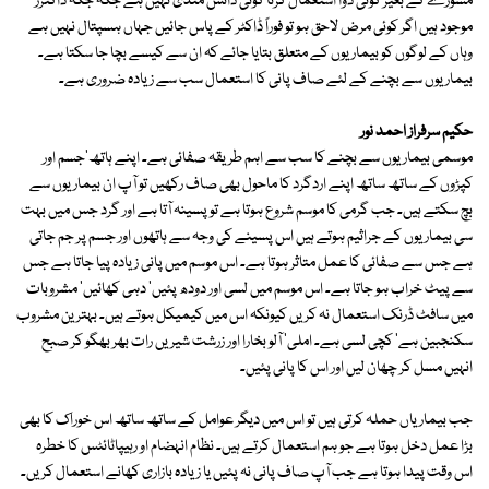
مشورے کے بغیر کوئی دوا استعمال کرنا کوئی دانش مندی نہیں ہے جگہ جگہ ڈاکٹرز
موجود ہیں اگر کوئی مرض لاحق ہو تو فوراً ڈاکٹر کے پاس جائیں جہاں ہسپتال نہیں ہے
وہاں کے لوگوں کو بیماریوں کے متعلق بتایا جائے کہ ان سے کیسے بچا جا سکتا ہے۔
بیماریوں سے بچنے کے لئے صاف پانی کا استعمال سب سے زیادہ ضروری ہے۔
حکیم سرفراز احمد نور
موسمی بیماریوں سے بچنے کا سب سے اہم طریقہ صفائی ہے۔ اپنے ہاتھ'جسم اور
کپڑوں کے ساتھ ساتھ اپنے اردگرد کا ماحول بھی صاف رکھیں تو آپ ان بیماریوں سے
بچ سکتے ہیں۔ جب گرمی کا موسم شروع ہوتا ہے تو پسینہ آتا ہے اور گرد جس میں بہت
سی بیماریوں کے جراثیم ہوتے ہیں اس پسینے کی وجہ سے ہاتھوں اور جسم پر جم جاتی
ہے جس سے صفائی کا عمل متاثر ہوتا ہے۔ اس موسم میں پانی زیادہ پیا جاتا ہے جس
سے پیٹ خراب ہو جاتا ہے۔ اس موسم میں لسی اور دودھ پئیں' دہی کھائیں' مشروبات
میں سافٹ ڈرنک استعمال نہ کریں کیونکہ اس میں کیمیکل ہوتے ہیں۔ بہترین مشروب
سکنجبین ہے' کچی لسی ہے۔ املی' آلو بخارا اور زرشت شیریں رات بھر بھگو کر صبح
انہیں مسل کر چھان لیں اور اس کا پانی پئیں۔
جب بیماریاں حملہ کرتی ہیں تو اس میں دیگر عوامل کے ساتھ ساتھ اس خوراک کا بھی
بڑا عمل دخل ہوتا ہے جو ہم استعمال کرتے ہیں۔ نظام انہضام او رہیپاٹائٹس کا خطرہ
اس وقت پیدا ہوتا ہے جب آپ صاف پانی نہ پئیں یا زیادہ بازاری کھانے استعمال کریں۔