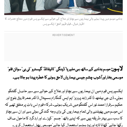
بدلتے موسم میں پیدا ہونے والی بیماریوں سے بچاؤ اور علاج کے حوالے سے ایکسپریس فورم میں معالج حضرات کا
اظہارِ خیال ۔ فوٹو ظہور الحق/ ایکسپریس
لاہور:
موسم بدلنے کے ساتھ ہی ملیریا' ڈینگی ' ٹائیفائڈ' گیسٹرو ' ٹی بی' سوائن فلو'
موسمی بخار اور آشوب چشم جیسی بیماریاں لاحق ہونے کا خطرہ پیدا ہو جاتا ہے۔
ایکسپریس فورم میں ان بیماریوں سے بچاؤ اور علاج کے حوالے سے سیر حاصل گفتگو
ہوئی۔ ڈی جی ہیلتھ ڈاکٹر زاہد پرویز' ایم ایس گنگارام ہسپتال ڈاکٹر عمر فاروق بلوچ اور
حکیم سرفراز احمد نور اس گفتگو میں شریک ہوئے۔ شرکاء فورم اس بات پر متفق تھے کہ
اس موسم میں پھیلنے والی تمام بیماریوں کی بڑی وجہ گندگی ہوتی ہے اور ان سے بچاؤ
کا سب سے بہتر طریقہ یہی ہے کہ اپنے ہاتھ' جسم ' کپڑے اور اردگرد کا ماحول صاف
رکھا جائے' کھانا تازہ اور زود ہضم استعمال کیا جائے' موسمی پھل استعمال کریں۔