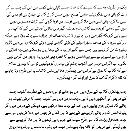
ایک اور طریقہ یہ ہے کہ شیشم کا درخت جسے ٹاہلی بھی کہتے ہیں اس کے پتے لے کر
رات کو پانی میں بھگو دیئے جائیں' صبح انہیں مسل کر ان کا پانی چھان لیں اور دہی کی
لسی بنا کر یہ پانی لسی میں ملا کر پئیں تو سارا دن لویا گرمی کے اثرات محسوس نہیں
ہوں گے۔ املی آلو بخارے کا شربت ہمیشہ گھر میں بنائیں' بجائے اس کے کہ آپ باہر
سے پئیں کیونکہ گھر میں بنایا جانے والا شربت صاف اور جراثیم سے پاک ہوتا ہے جبکہ
باہر کے شربت کی صاف ستھرا ہونے کی کوئی گارنٹی نہیں ہوتی کیونکہ وہ اس میں ٹاٹری
وغیرہ شامل کر دیتے ہیں جس سے گلے اور پیٹ کی بیماریاں ہو سکتی ہیں۔ یہ قدرتی او
آر ایس ہے اسے پینے سے ہیپاٹائٹس ہونے کا خطرہ بھی نہیں رہتا اور پورا دن گرمی نہیں
لگتی۔ اب اگر اس موسم میں آشوب چشم کی بیماری کو دیکھیں تو اس کا بہترین علاج
ہے کہ گلاب کا عرق لے کر اس میں پھٹکری ملا لیں۔ اس کا تناسب اس طرح ہونا چاہئے
کہ 250 گرام گلاب کا عرق اور ایک گرام پھٹکری۔
جب پھٹکری گلاب کے عرق میں حل ہو جائے تو اس محلول کے قطرے آشوب چسم
کے مریض کی آنکھوں میں ڈالیں۔ ایک دو دن میں ہی آشوب چشم کا مرض ٹھیک ہو
جائے گا۔ قدرتی جڑی بوٹیوں میں خدا نے بہت شفاء رکھی ہے۔ ڈینگی کے مرض میں اگر
پلیٹ لٹس کم ہو جائیں تو پپیتے کے پتے کا رس نکال کر جوس میں ملا کر پئیں اس سے
بہت جلد فرق پڑے گا۔ اسی طرح سیب کے جوس میں لیموں کا رس ملا کر پینے سے
بھی ڈینگی کے مریض کو افاقہ ہوتا ہے۔ اس موسم میں شربت صندل او رشربت بزوری