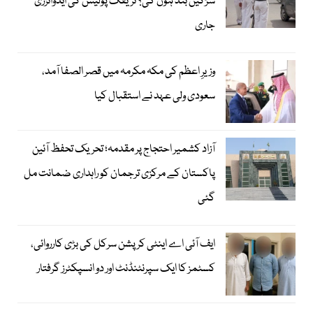
سڑکیں بند ہوں گی؟ ٹریفک پولیس کی ایڈوائزری
جاری
وزیرِ اعظم کی مکہ مکرمہ میں قصر الصفا آمد،
سعودی ولی عہد نے استقبال کیا
آزاد کشمیر احتجاج پر مقدمہ؛ تحریک تحفظ آئین
پاکستان کے مرکزی ترجمان کو راہداری ضمانت مل
گئی
ایف آئی اے اینٹی کرپشن سرکل کی بڑی کارروائی،
کسٹمز کا ایک سپرنٹنڈنٹ اور دو انسپکٹرز گرفتار