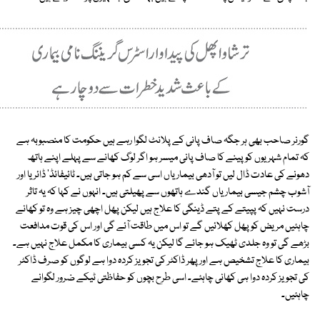
گورنر صاحب بھی ہر جگہ صاف پانی کے پلانٹ لگوا رہے ہیں حکومت کا منصبوبہ ہے
کہ تمام شہریوں کو پینے کا صاف پانی میسر ہو اگر لوگ کھانے سے پہلے اپنے ہاتھ
دھونے کی عادت ڈال لیں تو آدھی بیماریاں اسی سے کم ہو جاتی ہیں۔ ٹائیفائڈ' ڈائریا اور
آشوب چشم جیسی بیماریاں گندے ہاتھوں سے پھیلتی ہیں۔ انہوں نے کہا کہ یہ تاثر
درست نہیں کہ پپیتے کے پتے ڈینگی کا علاج ہیں لیکن پھل اچھی چیز ہے وہ تو کھانے
چاہئیں مریض کو پھل کھلائیں گے تو اس میں طاقت آئے گی اور اس کی قوت مدافعت
بڑھے گی تو وہ جلدی ٹھیک ہو جائے گا لیکن یہ کسی بیماری کا مکمل علاج نہیں ہے۔
بیماری کا علاج تشخیص ہے اور پھر ڈاکٹر کی تجویز کردہ دوا ہے لوگوں کو صرف ڈاکٹر
کی تجویز کردہ دوا ہی کھانی چاہئے۔ اسی طرح بچوں کو حفاظتی ٹیکے ضرور لگوانے
چاہئیں۔