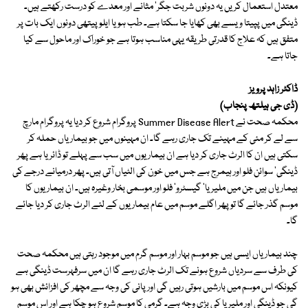
معتدل استعمال کریں یہ دونوں شربت جگر' مثانے اور معدے کو درست رکھتے ہیں۔
ڈینگی میں پپیتا ویسے بھی کھایا جا سکتا ہے۔ طب ہو یا ایلوپیتھی دونوں ایک بات پر
متفق ہیں کہ علاج کا قدرتی طریقہ یہی مناسب ہوتا ہے جو خوراک اور ماحول سے کیا
جاتا ہے۔
ڈاکٹر زاہد پرویز
(ڈی جی ہیلتھ پنجاب)
محکمہ صحت نے Summer Disease Alert پروگرام شروع کر دیا یہ پروگرام مارچ
سے لے کر مئی کے مہینے تک جاری رہے گا۔ ان مہینوں میں جو بیماریاں حملہ کر
سکتی ہیں ان کا الرٹ جاری کر دیا ہے ان بیماریوں میں سب سے پہلے تو ڈائریا ہے پھر
ڈینگی' سوائن فلو اور ہیمرج ہے جس میں خون کی الٹیاں آتی ہیں۔ پھر درمیانے درجے کی
بیماریاں ہیں جن میں ملیریا' گیسٹرو' فلو اور موسمی بخار وغیرہ ہیں۔ ان بیماریوں کا
موسم گذر جائے گا تو پھر اگلے موسم میں عام بیماریوں کے لئے الرٹ جاری کر دیا جائے
گا۔
چند بیماریاں ایسی ہیں جو موسم بہار اور موسم گرم میں موجود رہتی ہیں محکمہ صحت
کی طرف سے سردیاں شروع ہونے تک الرٹ جاری رہے گا ان میں سرفہرست ڈینگی ہے
کیونکہ اس موسم میں بارشیں ہوتی رہیں گی اور پانی کی وجہ سے مچھر کی افزائش بھی ہو
گی جو ڈینگی اور ملیریا کی بڑی وجہ ہے۔ گرمی کا موسم شروع ہو چکا ہے اور اس موسم