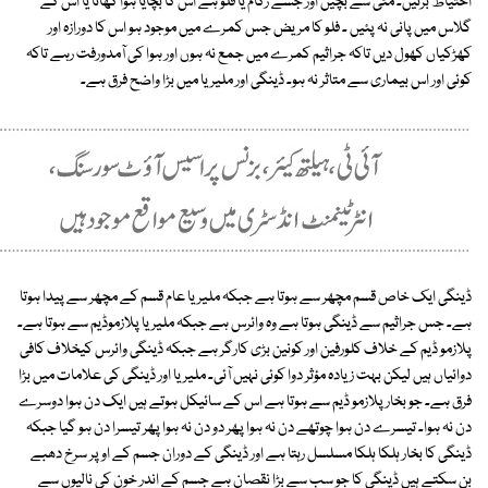
احتیاط برتیں۔ مٹی سے بچیں اور جسے زکام یا فلو ہے اس کا بچایا ہوا کھانا یا اس کے
گلاس میں پانی نہ پئیں ۔ فلو کا مریض جس کمرے میں موجود ہو اس کا دورازہ اور
کھڑکیاں کھول دیں تاکہ جراثیم کمرے میں جمع نہ ہوں اور ہوا کی آمدورفت رہے تاکہ
کوئی اور اس بیماری سے متاثر نہ ہو۔ ڈینگی اور ملیریا میں بڑا واضح فرق ہے۔
ڈینگی ایک خاص قسم مچھر سے ہوتا ہے جبکہ ملیریا عام قسم کے مچھر سے پیدا ہوتا
ہے۔ جس جراثیم سے ڈینگی ہوتا ہے وہ وائرس ہے جبکہ ملیریا پلازموڈیم سے ہوتا ہے۔
پلازمو ڈیم کے خلاف کلورفین اور کونین بڑی کارگر ہے جبکہ ڈینگی وائرس کیخلاف کافی
دوائیاں ہیں لیکن بہت زیادہ مؤثر دوا کوئی نہیں آئی۔ ملیریا اور ڈینگی کی علامات میں بڑا
فرق ہے۔ جو بخار پلازمو ڈیم سے ہوتا ہے اس کے سائیکل ہوتے ہیں ایک دن ہوا دوسرے
دن نہ ہوا۔ تیسرے دن ہوا چوتھے دن نہ ہوا پھر دو دن نہ ہوا پھر تیسرا دن ہو گیا جبکہ
ڈینگی کا بخار ہلکا ہلکا مسلسل رہتا ہے اور ڈینگی کے دوران جسم کے اوپر سرخ دھبے
بن سکتے ہیں ڈینگی کا جو سب سے بڑا نقصان ہے جسم کے اندر خون کی نالیوں سے