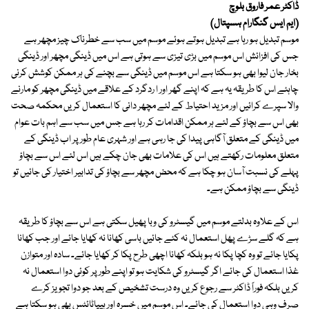
ڈاکٹر عمر فاروق بلوچ
(ایم ایس گنگارام ہسپتال)
موسم تبدیل ہو رہا ہے تبدیل ہوتے ہوئے موسم میں سب سے خطرناک چیز مچھر ہے
جس کی افزائش اس موسم میں بڑی تیزی سے ہوتی ہے اس میں ڈینگی مچھر اور ڈینگی
بخار جان لیوا بھی ہو سکتا ہے اس موسم میں ڈینگی سے بچنے کی ہر ممکن کوشش کرنی
چاہئے اس کا طریقہ یہ ہے کہ اپنے گھر اور ا ردگرد کے علاقے میں ڈینگی مچھر کو مارنے
والا سپرے کرائیں اور مزید احتیاط کے لئے مچھر دانی کا استعمال کریں محکمہ صحت
بھی اس سے بچاؤ کے لئے ہر ممکن اقدامات کر رہا ہے جس میں سب سے اہم بات عوام
میں ڈینگی کے متعلق آگاہی پیدا کی جا رہی ہے اور شہری عام طور پر اب ڈینگی کے
متعلق معلومات رکھتے ہیں اس کی علامات بھی جان چکے ہیں اس لئے اس سے بچاؤ
پہلے کی نسبت آسان ہو چکا ہے کہ محض مچھر سے بچاؤ کی تدابیر اختیار کی جائیں تو
ڈینگی سے بچاؤ ممکن ہے۔
اس کے علاوہ بدلتے موسم میں گیسٹرو کی وبا پھیل سکتی ہے اس سے بچاؤ کا طریقہ
ہے کہ گلے سڑے پھل استعمال نہ کئے جائیں باسی کھانا نہ کھایا جائے اور جب کھانا
پکایا جائے تو وہ کچا پکا نہ ہو بلکہ کھانا اچھی طرح پکا کر کھایا جائے۔ سادہ اور متوازن
غذا استعمال کی جائے اگر گیسٹرو کی شکایت ہو تو اپنے طور پر کوئی دوا استعمال نہ
کریں بلکہ فوراً ڈاکٹر سے رجوع کریں وہ درست تشخیص کے بعد جو دوا تجویز کرے
صرف وہی دوا استعمال کی جائے۔ اس موسم میں خسرہ اور ہیپاٹائٹس بھی ہو سکتا ہے