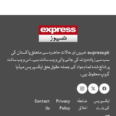
express.pk
خبروں اور حالات حاضرہ سے متعلق پاکستان کی
سب سے زیادہ وزٹ کی جانے والی ویب سائٹ ہے۔ اس ویب سائٹ
پر شائع شدہ تمام مواد کے جملہ حقوق بحق ایکسپریس میڈیا
گروپ محفوظ ہیں۔
ایکسپریس
ضابطہ
Privacy
Contact
کے بارے
اخلاق
Policy
Us
میں