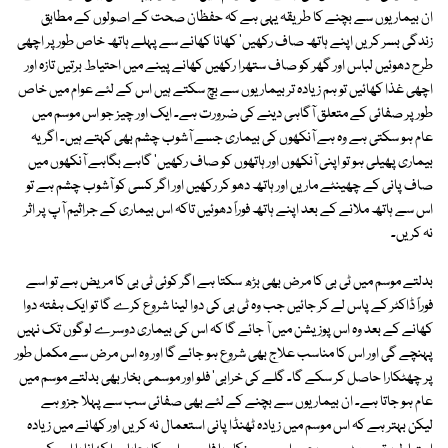
ان بیماریوں سے بچنے کا طریقہ یہی ہے کہ حفظان صحت کے اصولوں کے مطابق
زندگی بسر کریں اپنے ہاتھ صاف رکھیں' کھانا کھانے سے پہلے ہاتھ خاص طور پر اچھی
طرح دھوئیں لباس اور گھر کو صاف ستھرا رکھیں کھانے پینے میں احتیاط برتیں تازہ اور
اچھی غذا کھائیں تو ہم زیادہ تر بیماریوں سے بچ سکتے ہیں اس کے لئے عوام میں خاص
طور پر صفائی کے متعلق آگاہی دینے کی ضرورت ہے۔ ایک اور چیز جو اس موسم میں
عام ہو سکتی ہے وہ ہے آنکھوں کی بیماری جسے آشوب چشم بھی کہتے ہیں۔ اگر یہ
بیماری پھیلی ہو تو اپنی آنکھوں اور ہاتھوں کو صاف رکھیں' گاہے بگاہے آنکھوں میں
صاف پانی کے چھینٹے ماریں اور ہاتھ دھو کر رکھیں اور اگر کسی کو آشوب چشم ہے تو
اس سے ہاتھ ملانے کے بعد اپنے ہاتھ فوراً دھوئیں تاکہ اس بیماری کے جراثیم آپ پر اثر
نہ کریں۔
بدلتے موسم میں ٹی بی کا مرض بھی بڑھ سکتا ہے اگر کوئی ٹی بی کا مریض ہے تو اسے
فوراً ڈاکٹر کے پاس لے کر جائیں جب وہ ٹی بی کی دوا لینا شروع کرے گا تو ایک ہفتہ دوا
کھانے کے بعد وہ اس پوزیشن میں آ جائے گا کہ اس کی بیماری دوسرے لوگوں تک نہیں
پہنچے گی اور اس کا مناسب علاج بھی شروع ہو جائے گا اور وہ اس مرض سے مکمل طور
پر چھٹکارا حاصل کر سکے گا۔ گلے کی خرابی' فلو اور موسمی بخار بھی بدلتے موسم میں
عام ہو جاتا ہے۔ ان بیماریوں سے بچنے کے لئے بھی صفائی سب سے پہلا جزو ہے
لیکن بہتر ہے کہ اس موسم میں زیادہ ٹھنڈا پانی استعمال نہ کریں اور کھانے میں زیادہ