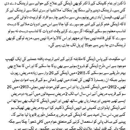
ڈاکٹرز اور عام کلینک کے ڈاکٹر کو بھی ڈینگی کے علاج کے حوالے سے ٹریننگ دے دی
گئی ہے۔ ٹریننگ دینے والے سنگا پور' بنکاک' ملائشیا اور سری لنکا سے ٹریننگ لے کر
آئے تھے۔ فیصل آباد زرعی یونیورسٹی سے ساڑھے چار سو افراد کو تربیت دلوائی گئی ہے
تاکہ ڈینگی ختم کرنے کے لئے جو سپرے کیا جاتا ہے اس میں ادویات ملانے کا درست
تناسب معلوم ہو سکے کیونکہ اگر سپرے کرتے وقت ادویات کا تناسب درست نہ ہو تو
سپرے کا کوئی فائدہ نہیں ہوتا اور مچھر اور اس کالاروا مرتا نہیں ہے۔ مزید لوگوں کو بھی
ٹریننگ دی جا رہی ہے جو15 اپریل تک جاری رہے گی۔
اب حکومت کے پاس ڈینگی کا مقابلہ کرنے کے لئے تربیت یافتہ عملے کی ایک کھیپ
موجود ہے اس طرح ڈینگی کو شروع ہونے سے بھی روکا جا سکے گا اور اس کا علاج بھی
بہتر طریقے سے ہو سکے گا۔ 2011ء میں ڈینگی کے 26 ہزار سے زیادہ مریض رپورٹ
ہوئے جبکہ ان رجسٹرڈ لاکھوں کی تعداد میں تھے ڈھائی سو کے قریب اموات ہوئی
تھیں۔ 2012ء میں ڈینگی کنٹرول رہا اور اس سے کوئی موت نہیں ہوئی۔ 2013ء میں 26
سو کے قریب مریض آئے اس سال اب تک 2 مریض ہسپتالوں میں آئے یہ دو مریض
ایسے تھے جنہیں اور بیماریاں بھی ساتھ تھیں اور انہیں ڈینگی کا اٹیک بھی ہوا تھا اس
لئے ڈینگی ایڈوائزری کمیٹی نے انہیں ڈینگی ڈکلیئر کیا اب وہ مریض بھی ٹھیک ہو
گئے ہیں۔ اس سال امید ہے کہ ڈینگی کے مرض پر مکمل طور پر قابو پا لیا جائے گا۔
پینے کے صاف پانی کو استعمال کرنے کے متعلق عوام میں کافی شعور آ چکا ہے جگہ
جگہ پانی کے فلٹر لیشن پلانٹ تک چگے ہیں بہت سی جگہیوں پر لگ رہے ہیں۔