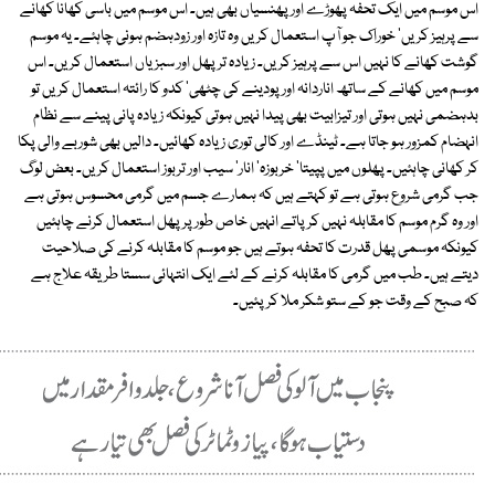
اس موسم میں ایک تحفہ پھوڑے اور پھنسیاں بھی ہیں۔ اس موسم میں باسی کھانا کھانے
سے پرہیز کریں' خوراک جو آپ استعمال کریں وہ تازہ اور زودہضم ہونی چاہئے۔ یہ موسم
گوشت کھانے کا نہیں اس سے پرہیز کریں۔ زیادہ تر پھل اور سبزیاں استعمال کریں۔ اس
موسم میں کھانے کے ساتھ اناردانہ اور پودینے کی چٹھی' کدو کا رائتہ استعمال کریں تو
بدہضمی نہیں ہوتی اور تیزابیت بھی پیدا نہیں ہوتی کیونکہ زیادہ پانی پینے سے نظام
انہضام کمزور ہو جاتا ہے۔ ٹینڈے اور کالی توری زیادہ کھائیں۔ دالیں بھی شوربے والی پکا
کر کھانی چاہئیں۔ پھلوں میں پپیتا' خربوزہ' انار' سیب اور تربوز استعمال کریں۔ بعض لوگ
جب گرمی شروع ہوتی ہے تو کہتے ہیں کہ ہمارے جسم میں گرمی محسوس ہوتی ہے
اور وہ گرم موسم کا مقابلہ نہیں کر پاتے انہیں خاص طور پر پھل استعمال کرنے چاہئیں
کیونکہ موسمی پھل قدرت کا تحفہ ہوتے ہیں جو موسم کا مقابلہ کرنے کی صلاحیت
دیتے ہیں۔ طب میں گرمی کا مقابلہ کرنے کے لئے ایک انتہائی سستا طریقہ علاج ہے
کہ صبح کے وقت جو کے ستو شکر ملا کر پئیں۔