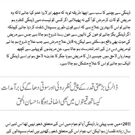
ڈینگی سے بچنے کا سب سے اچھا طریقہ تو یہ کہ مچھر اور لاروا ختم کیا جائے تاکہ وہ
مریض کو کاٹ کر مرض کو آگے نہ پھیلائے اگر کسی کو ٹیسٹ میں ڈینگی کنفرم ہو
جائے تو اس کا بہترین علاج ہے کہ اسے فوری طورپر ہسپتال شفٹ کر دیا جائے کیونکہ
اگر ڈینگی بگڑ جائے تو خون کی نالیوں سے خون رسنا شروع ہو جاتا ہے جس سے مریض
کی موت بھی واقع ہو سکتی ہے لیکن یہ قابل علاج مرض ہے جب علاج شروع ہو جا ئے
تو مریض دس دن کے اندر تندرست ہو جاتا ہے۔ جن مریضوں کو پہلے سے کچھ
بیماریاں لاحق ہوں جیسے دل کا مریض ہو یا جگر کا عارضہ لاحق ہو اور اسے ڈینگی کا
اٹیک ہو جائے تو اس کا علاج مشکل ہو جاتا ہے۔
2011ء میں جب پہلی بار ڈینگی آیا تو عوام میں اس کے متعلق شعور نہیں تھا اس لئے اس
سال زیادہ نقصان ہوا لیکن اب عوام اس کے متعلق شعور رکھتے ہیں تمام ہسپتالوں کے