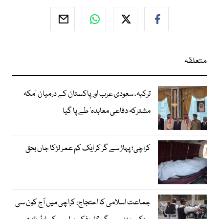
متعلقہ
ترکیہ، سعودی عرب اور پاکستان کے درمیان ’مکہ
مشترکہ دفاعی معاہدہ‘ طے پا گیا
کراچی؛ پہاڑ سے گر کر ایک کم عمر لڑکا جاں بحق
جماعت اسلامی کا احتجاج: کراچی میں آج کون سی