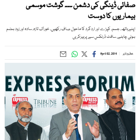
صفائی ڈینگی کی دشمن ۔۔۔ گوشت موسمی
بیماریوں کا دوست
اپنےہاتھ، جسم، کپڑے اور اردگرد کا ماحول صاف رکھیں، خوراک تازہ، سادہ اور زود ہضم
ہونی چاہئے، سافٹ ڈرنکس سے پرہیزکریں
عظیم نذیر
April 02, 2014