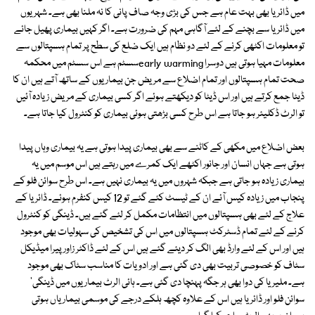
میں ڈائریا بھی بہت عام ہے جس کی بڑی وجہ صاف پانی کا نہ ملنا بھی ہے۔ شہریوں
میں ڈائریا سے بچنے کے لئے آگاہی مہم کی ضرورت ہے۔ اگر کہیں بیماری پھیل جائے
تو معلومات اکٹھی کرنے کے لئے دو نظام ہیں ایک ضلع کی سطح پر تمام ہسپتالوں سے
معلومات مہیا ہوتی ہیں دوسرا early warmingسسٹم ہے اس سسٹم میں محکمہ
صحت تمام ہسپتالوں اور تمام اضلاع سے مریض جن بیماریوں کے ساتھ آتے ہیں ان کا
ڈیٹا جمع کرتے ہیں اور اس ڈیٹا کو دیکھتے ہوئے اگر کسی بیماری کے مریض زیادہ آئیں
تو الرٹ ڈکلیئر ہو جاتا ہے اس طرح کسی بڑھتی ہوئی بیماری کو کنٹرول کیا جاتا ہے۔
بعض اضلاع میں مکھی کے کاٹنے سے بھی بیماری پیدا ہوتی ہے یہ بیماری وہاں پیدا
ہوتی ہے جہاں انسان اور جانور اکٹھے ایک کمرے میں رہتے ہیں اس موسم میں یہ
بیماری زیادہ ہو جاتی ہے جبکہ شہروں میں یہ بیماری نہیں ہے۔ اس طرح سوائن فلو کے
پنجاب میں زیادہ کیس آئے ان کے ٹیسٹ کئے گئے تو 12 کیس کنفرم ہوئے۔ ڈائریا کے
علاج کے لئے بھی ہسپتالوں میں انتظامات مکمل کر لئے گئے ہیں۔ ڈینگی کو کنٹرول
کرنے کے لئے تمام ڈسٹرکٹ ہسپتالوں میں اس کی تشخیص کی سہولیات بھی موجود
ہیں اور اس کے لئے وارڈ بھی الگ کر دیئے گئے ہیں اس کے لئے ڈاکٹر زاور پیرا میڈیکل
سٹاف کو خصوصی تربیت بھی دی گئی ہے اور ادویات کا مناسب سٹاک بھی موجود
ہے۔ ملیریا کی دوا بھی ہر جگہ پہنچا دی گئی ہے۔ ہائی الرٹ بیماریوں میں ڈینگی'
سوائن فلو اور ڈائریا ہیں اس کے علاوہ کچھ ہلکے درجے کی موسمی بیماریاں ہوتی