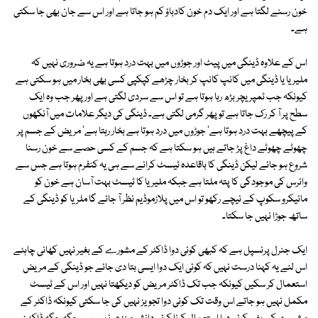
خون رسنے لگتا ہے اور ایک دم خون کادباؤ کم ہو جاتا ہے اور اس سے جان بھی جا سکتی
ہے۔
اس کے علاوہ ڈینگی میں پیٹ اور جوڑوں میں بہت درد ہوتا ہے یہ ضروری نہیں کہ
ملیریا یا ڈینگی میں کانپ کانپ کر بخار چڑھے کپکپی کسی بھی بخار میں ہو سکتی ہے
کیونکہ جب ٹمپریچر بڑھ رہا ہوتا ہے تو اس سے سردی لگتی ہے اور پھر جب وہ ایک
سطح پر آ کر رک جاتا ہے تو پھر گرمی لگتی ہے۔ ڈینگی کی دیگر علامات میں آنکھوں
کے پیچھے بہت درد ہوتا ہے' جوڑوں میں درد ہوتا ہے بخار رہتا ہے' مریض کے جسم پر
چھوٹے چھوٹے داغ پڑ جاتے ہیں ہو سکتا ہے کہ جسم کے کسی حصے سے خون رسنا
شروع ہو جائے لیکن ڈینگی کا باقاعدہ ٹیسٹ کرانے سے ہی یہ کنفرم ہوتا ہے جس سے
وائرس کی موجودگی کا پتہ ملتا ہے جبکہ ملیریا کا ٹیسٹ بہت آسان ہے خون کو
مائیکرو سکوپ کے نیچے رکھو تو اس میں پلازموڈیم نظر آ جائے گا ملریا کو ڈینگی کے
ساتھ جوڑا نہیں جا سکتا۔
ایک جنرل پرنسپل ہے کہ کبھی کوئی دوا ڈاکٹر کے مشورے کے بغیر نہیں کھانی چاہئے
اس لئے یہ کہنا درست نہیں کہ کوئی ایک دوا ایسی بتا دی جائے جو ڈینگی کے مریض
استعمال کر سکیں کیونکہ جب تک ڈاکٹر مریض کو دیکھتا نہیں اور اس کے ٹیسٹ
مکمل نہیں ہو جاتے اس وقت تک کوئی دوا تجویز نہیں کی جا سکتی کیونکہ ڈاکٹر کے