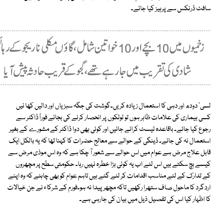
سافٹ ڈرنکس سے پرہیز کیا جائے۔
لسی' دودھ اور دہی کا استعمال زیادہ کریں۔گوشت کی جگہ سبزیاں اور دالیں کھا ئیں
کسی بیماری کی علامات ظاہر ہوں تو ٹوٹکوں پر انحصار کرنے کی بجائے فوراً ڈاکٹر سے
رجوع کیا جائے۔ باقاعدہ ٹیسٹ کرائے جائیں اور کوئی بھی دوا ڈاکٹر کے مشورے کے بغیر
استعمال نہ کی جائے۔ ڈینگی کے حوالے سے معالج حضرات کا کہنا تھا کہ یہ بالکل ایک
قابل علاج مرض ہے عوام میں اس حوالے سے شعور آ چکا ہے کہ وہ اس موذی مرض سے
کیسے بچ سکتے ہیں اس لئے اب یہ کوئی بڑا خطرہ نہیں رہا۔ حکومتی سطح پر مچھروں
کے تدارک کے لئے مناسب اقدامات کر لئے گئے ہیں تاہم عوام کو بھی چاہئے کہ وہ اپنے
اردگرد کا ماحول صاف ستھرا رکھیں تاکہ مچھر پیدا نہ ہو۔فورم کے شرکاء نے جن خیالات
کا اظہار کیا اس کی تفصیل ذیل میں بیان کی جارہی ہے۔