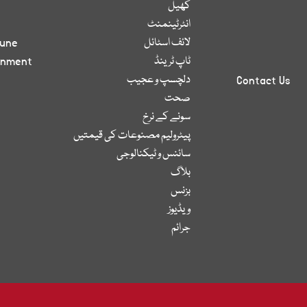
کھیل
انٹرٹینمنٹ
لائف اسٹائل
bune
ٹاپ ٹرینڈ
inment
دلچسپ و عجیب
Contact Us
صحت
سونے کے نرخ
پیٹرولیم مصنوعات کی قیمتیں
سائنس و ٹیکنالوجی
بلاگ
بزنس
ویڈیوز
جرائم