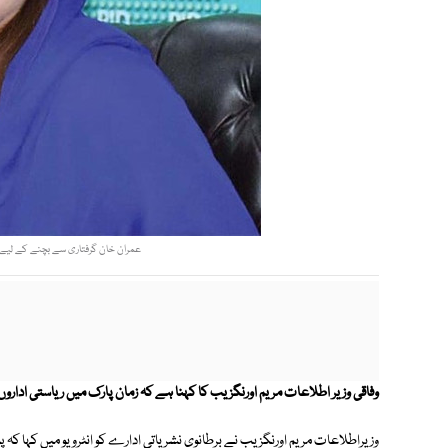
عمران خان گرفتاری سے بچنے کے لیے پار
وفاقی وزیر اطلاعات مریم اورنگزیب کا کہنا ہے کہ زمان پارک میں ریاستی اداروں 
وزیراطلاعات مریم اورنگزیب نے برطانوی نشریاتی ادارے کو انٹرویو میں کہا ک