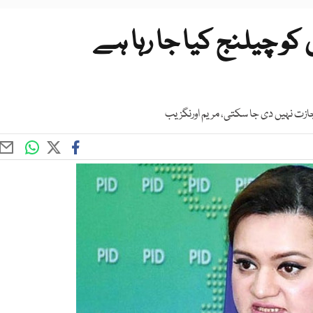
کو چیلنج کیا جا رہا ہے
جازت نہیں دی جا سکتی، مریم اورنگزیب