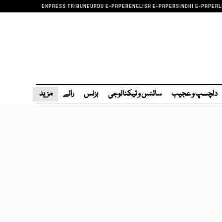
EXPRESS TRIBUNE
URDU E-PAPER
ENGLISH E-PAPER
SINDHI E-PAPER
L
دلچسپ و عجیب
سائنس و ٹیکنالوجی
بزنس
رائے
مزید