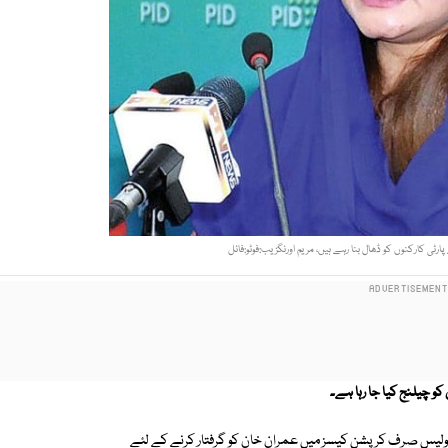
ٹی کارکنوں کو ڈھال بنا رہے ہیں، مریم اورنگزیب:فوٹو:فائل
کو چیلنج کیا جا رہا ہے۔
ہ پولیس صرف کرپشن کیسز میں عمران خان کو گرفتار کرنے کے لئے