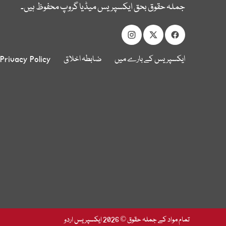
جملہ حقوق بحق ایکسپریس میڈیا گروپ محفوظ ہیں۔
ایکسپریس کے بارے میں
ضابطہ اخلاق
Privacy Policy
تمام مواد کے جملہ حقوق © 2026 ایکسپریس اردو