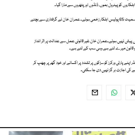
اروں کو پیٹرول بموں، ڈنڈوں اور پتھروں سے مارا گیا۔
مریم اورنگزیب کا کہنا تھا کہ اس مجرمانہ فعل کی وجہ سے ڈی آئی جی آپریشنز سمیت 65 پولیس اہلکار زخمی ہوئے۔ عمران خان نے گرفتاری سے بچنے
میں پیش نہیں ہوئے۔عمران خان غیر قانونی عمل سے عدالت پر اثر انداز
جو قانون میرے لئے ہے وہی سب کے لئے ہے۔
 اپنے پارٹی ورکرز کو سڑکوں پر تشدد پر اکسائے اور خود گھر پر چھپ کر
نے کی اجازت ہر گز نہیں دی جا سکتی۔