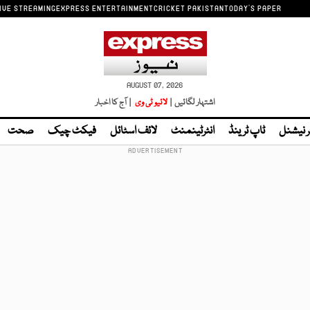
IVE STREAMING
EXPRESS ENTERTAINMENT
CRICKET PAKISTAN
TODAY'S PAPER
AUGUST 07, 2026
اشتہار لگائیں |
لائیو ٹی وی
| آج کا اخبار
ر نیشنل
ٹاپ ٹرینڈ
انٹرٹینمنٹ
لائف اسٹائل
فیکٹ چیک
صحت