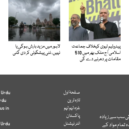
پیٹرولیم لیوی کیخلاف جماعت
لاہور میں مزید بارش ہوگی یا
اسلامی آج ملک بھر میں 510
نہیں، نئی پیشگوئی کر دی گئی
مقامات پر دھرنے دے گی
صفحۂ اول
 Urdu
تازہ ترین
rdu
غزہ لہو لہو
ws in
پاکستان
کی سب سے زیادہ
انٹر نیشنل
 Urdu
 تمام مواد کے