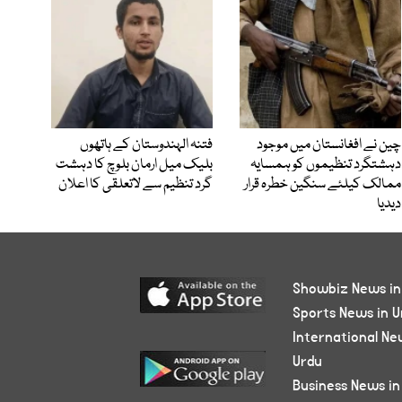
چین نے افغانستان میں موجود
فتنہ الہندوستان کے ہاتھوں
دہشتگرد تنظیموں کو ہمسایہ
بلیک میل ارمان بلوچ کا دہشت
ممالک کیلئے سنگین خطرہ قرار
گرد تنظیم سے لاتعلقی کا اعلان
دیدیا
Showbiz News in
Sports News in U
International Ne
Urdu
Business News in