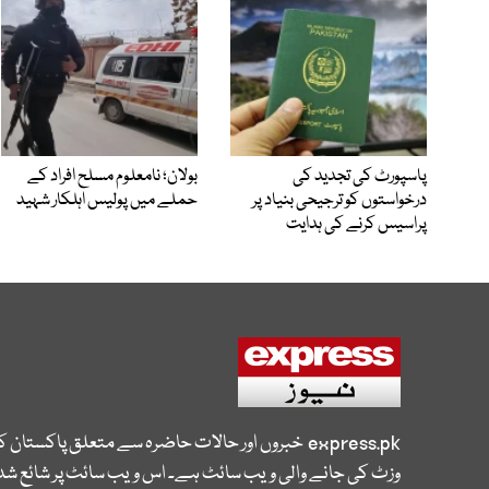
پاسپورٹ کی تجدید کی
بولان؛ نامعلوم مسلح افراد کے
درخواستوں کو ترجیحی بنیاد پر
حملے میں پولیس اہلکار شہید
پراسیس کرنے کی ہدایت
express.pk
خبروں اور حالات حاضرہ سے متعلق پاکستان 
وزٹ کی جانے والی ویب سائٹ ہے۔ اس ویب سائٹ پر شائع شدہ