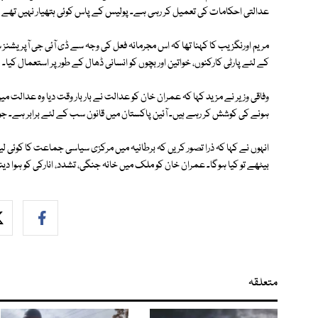
عدالتی احکامات کی تعمیل کر رہی ہے۔ پولیس کے پاس کوئی ہتھیار نہیں تھے اہلک
کے لئے پارٹی کارکنوں، خواتین اور بچوں کو انسانی ڈھال کے طور پر استعمال کیا۔
وفاقی وزیر نے مزید کہا کہ عمران خان کو عدالت نے بار بار وقت دیا وہ عدالت 
ہونے کی کوشش کر رہے ہیں۔ آئین پاکستان میں قانون سب کے لئے برابر ہے۔ 
انہوں نے کہا کہ ذرا تصور کریں کہ برطانیہ میں مرکزی سیاسی جماعت کا کوئی لیڈر
بیٹھے تو کیا ہوگا۔ عمران خان کو ملک میں خانہ جنگی، تشدد، انارکی کو ہوا دی
متعلقہ