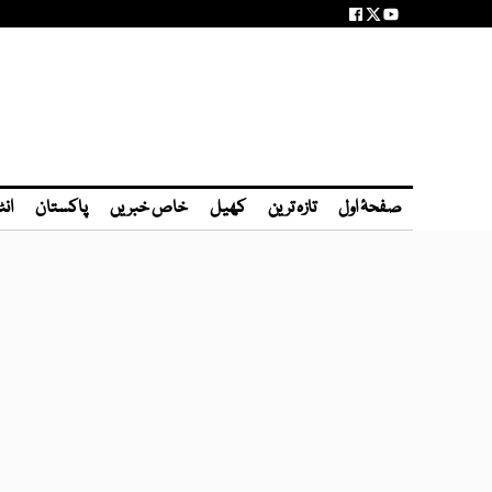
صفحۂ اول
تازہ ترین
کھیل
خاص خبریں
پاکستان
انٹ