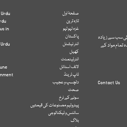
صفحۂ اول
 Urdu
تازہ ترین
rdu
غزہ لہو لہو
ws in
پاکستان
کی سب سے زیادہ
انٹر نیشنل
 Urdu
 تمام مواد کے
کھیل
انٹرٹینمنٹ
لائف اسٹائل
bune
ٹاپ ٹرینڈ
inment
دلچسپ و عجیب
Contact Us
صحت
سونے کے نرخ
پیٹرولیم مصنوعات کی قیمتیں
سائنس و ٹیکنالوجی
بلاگ