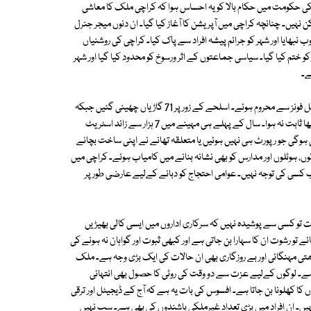
ف کی حکومت میں حکام بالا کو یہ احساس ہوا کہ کراچی ملک کا معاشی
یں۔ چنانچہ کراچی میں آپریشن کا آغاز کیا گیا۔ ان دنوں میجر جنرل
 نبھایا اور شہر کو جرائم پیشہ افراد سے پاک کیا۔ کراچی کی روشنیاں
ز کو ختم کیا گیا۔ سیاسی جماعتوں کے اثر ورسوخ کو محدود کیا گیا اور شہر
ے۔
ایک رپورٹ کے مطابق گزشتہ سال صرف پانچ ماہ میں اہالیان کراچی 12 ہزار موبائل فونز سے محروم ہوئے۔ اسلحے کے زور پر 71 گاڑیاں چھینی گئیں جبکہ
900 سے زائد گاڑیاں چوری کی گئیں۔ 2023 کا آغاز بھی کراچی والوں کےلیے اچھا ثابت نہ ہوا۔ سال کے پہلے ہی مہینے میں 7 ہزار سے زائد اسٹریٹ
ھی ہوگی جو رپورٹ ہی نہیں ہوئیں یا متعلقہ تھانے نے اپنی ساخت بچانے
وں، ہوٹلوں اور مدارس کو بھی نشانہ بنانے میں کامیاب ہوئے۔ کراچی میں
ب کسی کی توجہ نہیں۔ عوامی احتجاج کو دبانے کےلیے عارضی طور پر
ت تو کسی سے پوشیدہ نہیں کہ سرکاری اداروں میں ایسی کالی بھیڑیں
ئے تو رشوت ان کا سہارا بن جاتی ہے اور کبھی ثبوت اور گواہان نہ ہونے کی
تی مہنگائی اور بے روزگاری بھی ان حالات کی ایک بڑی وجہ ہے۔ ملک
 ہے۔ لوگوں کےلیے عزت سے دو وقت کی روٹی کا حصول بھی انتہائی
 کھلونا بن جاتا ہے۔ افسوس کی بات یہ ہے کہ آج کے ڈیجیٹل اور ترقی
د نہیں۔ ان افراد میں بڑی تعداد غیرملکی باشندوں کی بھی ہے۔ سب نہیں