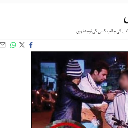
ں
النے کی جانب کسی کی توجہ نہیں