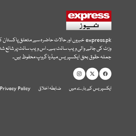
express.pk
خبروں اور حالات حاضرہ سے متعلق پاکستان 
وزٹ کی جانے والی ویب سائٹ ہے۔ اس ویب سائٹ پر شائع شدہ
جملہ حقوق بحق ایکسپریس میڈیا گروپ محفوظ ہیں۔
ایکسپریس کے بارے میں
ضابطہ اخلاق
Privacy Policy