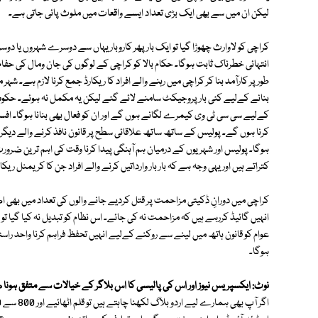
لیکن ان میں سے بھی ایک بڑی تعداد ایسے واقعات میں ملوث پائی جاتی ہے۔
کراچی کو لاوارث چھوڑا گیا تو ایک بار پھر کاروبار یہاں سے دوسرے شہروں ی
انتہائی خطرناک ثابت ہوگا۔ حکام بالا کو کراچی کے لوگوں کی جان ومال کی 
طور پر کارآمد بنا کر کراچی میں رہنے والے افراد کا ریکارڈ جمع کرنا لازم ہے۔ شہر 
بنانے کےلیے کئی بار پروجیکٹ سامنے لائے گئے لیکن یہ مکمل نہ ہوئے۔ حکو
کےلیے سی سی ٹی وی کیمرے لگانے ہوں گے اور ان کو فعال بھی بنانا ہوگا۔ افسر
کرنا ہوں گے۔ پولیس کے ساتھ ساتھ علاقائی سطح پر قانون نافذ کرنے والے دیگر ا
ہوگا۔ پولیس اور شہریوں کے درمیان ہم آہنگی پیدا کرنا وقت کی اہم ترین ضرور
کتراتے ہیں اور یہی وجہ ہے کہ بار بار وارداتیں کرنے والے افراد جن کا کریمنل ریکا
کراچی میں دورانِ ڈکیتی مزاحمت پر قتل کردیے جانے والوں کی تعداد میں بھی 
انہیں گائیڈ کررہے ہیں کہ مزاحمت نہ کی جائے۔ اس نظام کو تبدیل نہ کیا گیا 
عوام کو قانون ہاتھ میں لینے سے روکنے کےلیے انہیں تحفظ فراہم کرنا واحد را
ہوگا۔
نوٹ: ایکسپریس نیوز اور اس کی پالیسی کا اس بلاگر کے خیالات سے متفق ہونا 