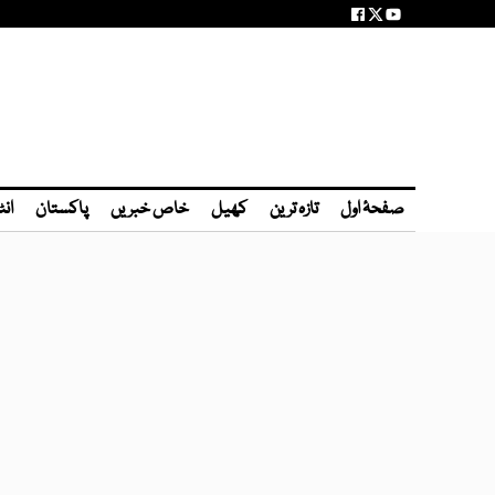
صفحۂ اول
تازہ ترین
کھیل
خاص خبریں
پاکستان
انٹ