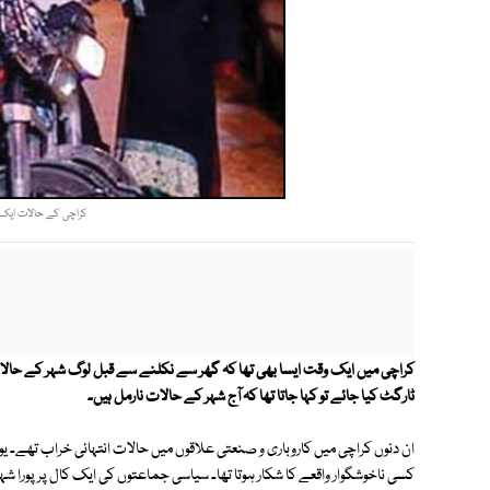
کراچی کے حالات ایک با
کراچی میں ایک وقت ایسا بھی تھا کہ گھر سے نکلنے سے قبل لوگ شہر کے حالات
ٹارگٹ کیا جائے تو کہا جاتا تھا کہ آج شہر کے حالات نارمل ہیں۔
ان دنوں کراچی میں کاروباری و صنعتی علاقوں میں حالات انتہائی خراب تھے۔ یوم
کسی ناخوشگوار واقعے کا شکار ہوتا تھا۔ سیاسی جماعتوں کی ایک کال پر پورا شہر 