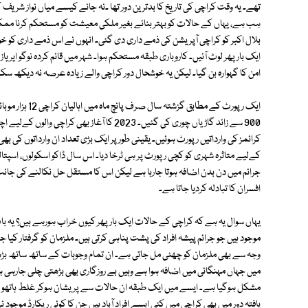
تھے۔ یہ وقت کراچی کی تاریخ کا بدترین دور تھا ۔نہ جانے کیسے میاں نواز شری
ہب ہے، یہاں کے حالات کو بہتر بنائے بغیر ملکی معیشت کو مستحکم کرنا ممکن نہ
بلال اکبر کو کراچی آپریشن کی ذمے داری دی گئی۔ انہوں نے اس ذمے داری کو خوب
ایک بار پھر لوٹ آئیں۔ کاروباری طبقہ مستحکم ہوا۔ شہر میں قائم کردہ نوگو ایریا
امن کا گہوارہ بن گیا۔ لیکن یہ خوشحال دور کراچی والے زیادہ عرصہ نہ دیکھ سک
کرائمز کی وارداتیں رپورٹ ہوئیں۔ یقینی طور پر ایک بڑی تعداد ان وارداتوں کی ب
کےلیے متاثرہ شہری کو کچی رپورٹ پر ہی ٹرخا دیا۔ اس سال ڈاکو اسکولوں، اسپتال
جرائم میں دن بدن اضافہ ہوتا جارہا ہے لیکن اس کا مستقل حل نکالنے کی جان
افسران کا تبادلہ کردیا جاتا ہے۔
یہاں سوال یہ ہے کہ کراچی کے حالات ایک بار پھر کیوں خراب ہورہے ہیں؟ یہ با
موجود ہیں جو جرائم پیشہ افراد کی پشت پناہی کرتی ہیں۔ ملزمان کو گرفتار کیا جا
وجہ سے بھی ملزمان کو چھٹی مل جاتی ہے۔ ان تمام وجوہات کے ساتھ ساتھ بڑھ
میں جہاں مہنگائی میں اضافہ ہوا ہے وہیں بے روزگاری بھی بڑھتی چلی جارہی
مشکل ہوگیا ہے۔ ایسے میں ایک طبقہ ان حالات سے پریشان ہوکر غلط ہاتھو ں کا
یافتہ دور میں بھی کراچی میں کئی ایسے افراد آباد ہیں جن کا کوئی ریکارڈ موجو