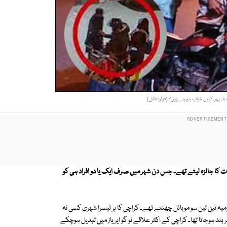
ر پھر کیوں خراب ہورہے ہیں؟ (فوٹو: فائل)
 کا جائزہ لیتے تھے۔ جس دن شہر میں صرف ایک یا دو افراد ہی کو
یہ تین تین سو موبائل چھنتے تھے۔ کراچی کا ہر تیسرا شہری کسی نہ
بند ہوجاتا تھا۔ کراچی کے اکثر علاقے نو گو ایریاز میں تبدیل ہوچکے