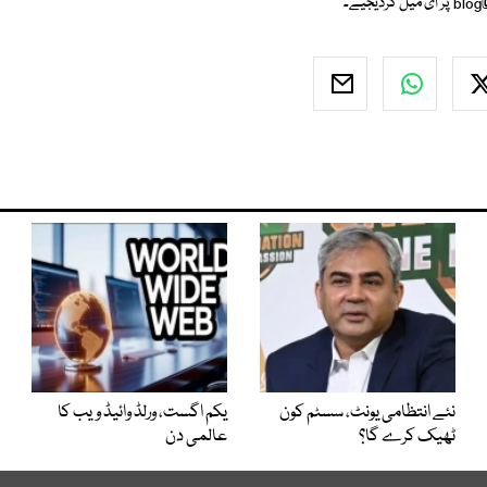
blog
پر ای میل کردیجیے۔
نئے انتظامی یونٹ، سسٹم کون
یکم اگست، ورلڈ وائیڈ ویب کا
ٹھیک کرے گا؟
عالمی دن