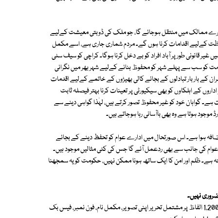
ا دوسرے ممالک میں منتقل ہوجائے گا، جو ملک کی ڈوبتی معیشت کےلیے
حفاظت کےلیے اقدامات کرنا ہوں گے۔ مردم شماری جاری ہے، اسے مکمل
میں غیر قانونی طور پر آباد افراد کو بے دخل کرنا ہوگا۔ کراچی کو سیف سٹی
مت کو سب سے پہلے شہر کو محفوظ بنانے کےلیے شہر بھر میں نگرانی
ان کے بار بار تبادلوں کے بجائے کالی بھیڑوں کے خاتمے کےلیے اقدمات
داروں کے اہلکاوں کو بھی سیکیورٹی پر تعینات کرنا بہتر فیصلہ ثابت
ت ہے۔ گواہان خود کو غیر محفوظ تصور کرتے ہیں، لہٰذا گواہی دینے سے
رڈ موجود ہوتا ہے وہ بھی باآسانی رہا ہوجاتے ہیں۔
اضافہ ہوا ہے۔ اس صورتحال میں ادارے عوام کو تحفظ دینے کے بجائے
تو عوام کی جانب سے بھی ردعمل آئے گا جس کی کئی مثالیں موجود ہیں۔
ستہ ہے۔ ظلم اور امن کا ایک ساتھ ہونا ممکن نہیں، حکومت کو یہ سمجھنا
ضروری نہیں۔
اگر آپ بھی ہمارے لیے اردو بلاگ لکھنا چاہتے ہیں تو قلم اٹھائیے اور 800 سے 1,200 الفاظ پر مشتمل تحریر اپنی تصویر، مکمل نام، فون نمبر، فیس بک