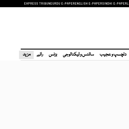
EXPRESS TRIBUNE
URDU E-PAPER
ENGLISH E-PAPER
SINDHI E-PAPER
L
دلچسپ و عجیب
سائنس و ٹیکنالوجی
بزنس
رائے
مزید