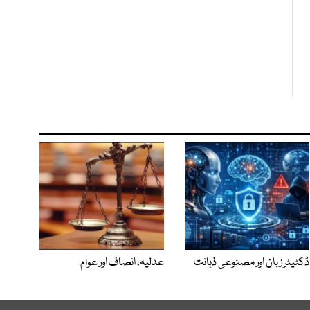
ڈکٹیٹر زبان اور مصنوعی ذہانت
عدلیہ، انصاف اور عوام