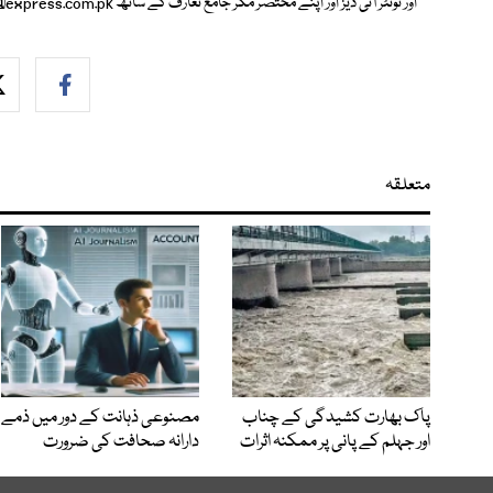
اور ٹوئٹر آئی ڈیز اور اپنے مختصر مگر جامع تعارف کے ساتھ
@express.com.pk
متعلقہ
پاک بھارت کشیدگی کے چناب
مصنوعی ذہانت کے دور میں ذمے
اور جہلم کے پانی پر ممکنہ اثرات
دارانہ صحافت کی ضرورت