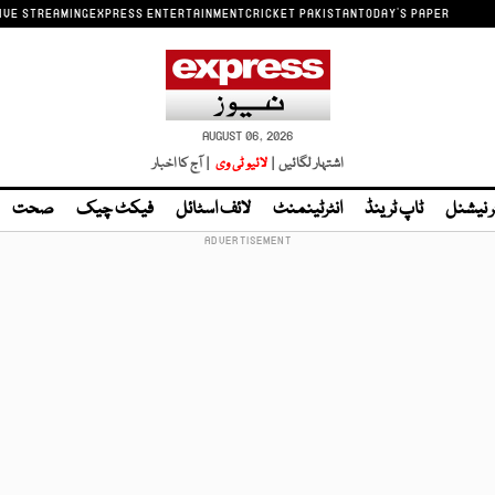
IVE STREAMING
EXPRESS ENTERTAINMENT
CRICKET PAKISTAN
TODAY'S PAPER
AUGUST 06, 2026
اشتہار لگائیں |
لائیو ٹی وی
| آج کا اخبار
ر نیشنل
ٹاپ ٹرینڈ
انٹرٹینمنٹ
لائف اسٹائل
فیکٹ چیک
صحت