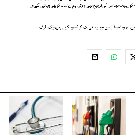
و ریلیف دینا اس کی ترجیح نہیں ہوتی، ہم ریاست کو بھی بچائیں گے اور
یں، اور وہ فیصلے ہیں جو ریاستی رٹ کو کمزور کرتے ہیں، ایک طرف