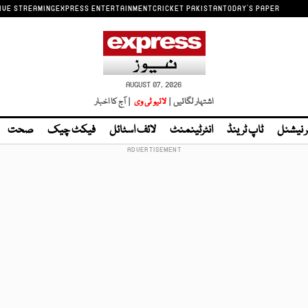
IVE STREAMING
EXPRESS ENTERTAINMENT
CRICKET PAKISTAN
TODAY'S PAPER
AUGUST 07, 2026
اشتہار لگائیں |
لائیو ٹی وی
| آج کا اخبار
ر نیشنل
ٹاپ ٹرینڈ
انٹرٹینمنٹ
لائف اسٹائل
فیکٹ چیک
صحت