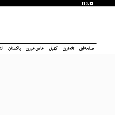
صفحۂ اول
تازہ ترین
کھیل
خاص خبریں
پاکستان
انٹ