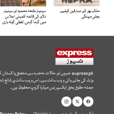
ملک بھر کے صارفین کیلیے
سینیٹر طلحہ محمود اور سینیٹر
بجلی مہنگی
دلاور کی قائمہ کمیٹی اجلاس
میں گرما گرمی، لفظی گولہ باری
express.pk
خبروں اور حالات حاضرہ سے متعلق پاکستان 
وزٹ کی جانے والی ویب سائٹ ہے۔ اس ویب سائٹ پر شائع شدہ
جملہ حقوق بحق ایکسپریس میڈیا گروپ محفوظ ہیں۔