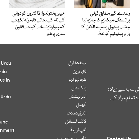
وعدے کے مطابق ڈیلی
خیبرپختونخوا؛ ڈاکٹروں کو دوائی
پرائسنگ میکانزم کا جائزہ لیا
کے نام کے بجائے فارمولہ لکھنے،
جائے، پیٹرول پمپ مالکان کا
کمپیوٹرائز نسخے کیلئے قانون
وزیرپیٹرولیم کو خط
سازی پرغور
صفحۂ اول
 Urdu
تازہ ترین
rdu
غزہ لہو لہو
ws in
پاکستان
کی سب سے زیادہ
انٹر نیشنل
 Urdu
 تمام مواد کے
کھیل
انٹرٹینمنٹ
لائف اسٹائل
bune
ٹاپ ٹرینڈ
inment
دلچسپ و عجیب