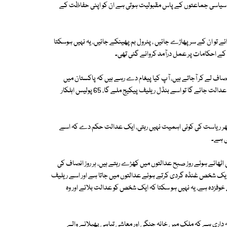
، جن سیاسی جماعتوں کے پاس مقبولیت ہوتی ہے ان کو اپنی حفاظت کے
ئے تو ان کے سر پھاڑے جائیں ، پٹرول بم پھینکے جائیں، یہ نہیں ہوسکتا
 احکامات پر عمل درآمد کروانے گئی تھی۔
صاف لے کر آجاتے ہیں، آپ کیا پیغام دے رہے ہیں کہ پاکستان میں
انصاف دہشت گرد سے ڈر گیا ہے، یہ پیغام ہے 22 کروڑ عوام کو کہ ایک شخص عدالت جائے گا تو اسے بنڈل ریلیف پیکیج ملے گا، 65 پولیس اہلکار
ھر ریاست کی کوئی اہمیت نہیں رہتی، ایک عدالت حکم دے کہ اسے
ی ہے۔
ں اٹھائے ہوئے روز صبح عدالتوں میں کھڑے رہتے ہیں، ہر روز انصاف کی
ر ایک شخص غنڈہ گردی کرتے ہوئے عدالتوں میں جاتا ہے اور اسے ریلیف
وفزدہ ہے، یہ نہیں ہو سکتا کہ ایک شخص کو عدالت بلائے اور وہ
ہ داری ہے کہ ملک میں خانہ جنگی اور معاشی تباہی پھیلانے والے