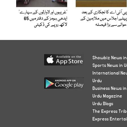
پی آئی اے کا نجکاری کے بعد
’غریبوں اور لاوارثوں کے سہارے‘
پہلے اجلاس میں ملازمین کے
ایدھی ہومز کے دفتر میں 65
حوالے سے بڑا فیصلہ
لاکھ روپے کی ڈکیتی
Showbiz News in
Sports News in U
International Ne
Urdu
Business News in
Urdu Magazine
Urdu Blogs
The Express Tri
Express Enterta