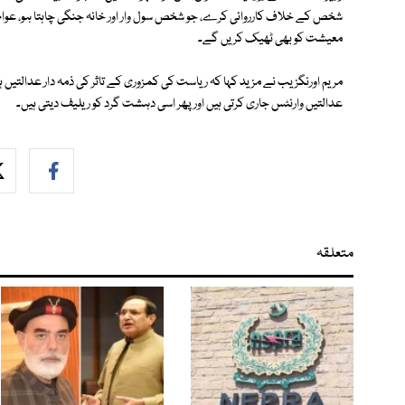
شخص کے خلاف کارروائی کرے، جو شخص سول وار اور خانہ جنگی چاہتا ہو، عوام ک
معیشت کو بھی ٹھیک کریں گے۔
مریم اورنگزیب نے مزید کہا کہ ریاست کی کمزوری کے تاثر کی ذمہ دار عدالتیں ہ
عدالتیں وارنٹس جاری کرتی ہیں اور پھر اسی دہشت گرد کو ریلیف دیتی ہیں۔
متعلقہ