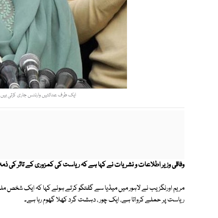
ایک طرف عدالتیں وارنٹس جاری کرتی ہیں ا
وفاقی وزیر اطلاعات و نشریات نے کہا ہے کہ ریاست کی کمزوری کے تاثر کی ذمہ 
مریم اورنگزیب نے لاہور میں میڈیا سے گفتگو کرتے ہوئے کہا کہ ایک شخص مل
ریاست پر حملے کرواتا ہے، ایک چور ، دہشت گرد کھلا گھوم رہا ہے۔