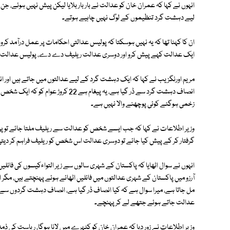
انہوں نے کہا کہ عمران خان کو عدالت نے بار بار بلایا لیکن پیش نہیں ہوئے
لیے دہشت گرد تنظیموں کے لوگ نہیں چاہیے ہوتے۔
ان کا کہنا تھا کہ یہ نہیں ہوسکتا کہ پولیس عدالتی احکامات پر عمل درآمد کروا
ایک عدالت کہے پیش کرو اور دوسری عدالت ریلیف دے دے، پولیس عدالت کے
مریم اورنگزیب نے کہا کہ ایک دہشت گرد کے لیے عدالتوں میں جاتے ہیں اور ان
زخمی ہوگئے کوئی پوچھنے والا نہیں ہے۔
وزیر اطلاعات نے کہا کہ جب ایسے شخص کو عدالت سے ریلیف ملتا جائے تو پ
گرفتار کر کے پیش کیا جائے تو دوسری عدالت اس شخص کو ریلیف فراہم کر دیت
انہوں نے سوال اٹھایا کہ پاکستان کے شہری سالوں سے زیر التواءکیسوں کی فائلی
آرزو میں پاکستان کے شہری عدالتوں میں فائلیں اٹھائے ہوئے پہنچتے ہیں، مگ
مل جاتا ہے، میرا سوال ہے کہ کیا انصاف ڈر گیا ہے، انصاف دہشت گردوں سے خ
عدالت جاتے ہوئے جتھے لے کر پہنچے۔
وزیر اطلاعات نے زور دیا کہ عمران خان کو کٹہرے میں لانا ہوگا، ریاست کی ذم