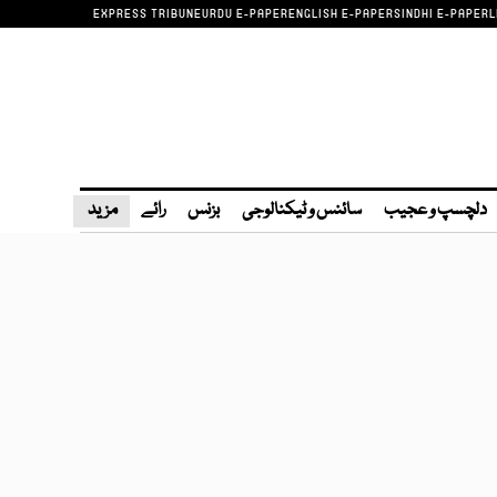
EXPRESS TRIBUNE
URDU E-PAPER
ENGLISH E-PAPER
SINDHI E-PAPER
L
دلچسپ و عجیب
سائنس و ٹیکنالوجی
بزنس
رائے
مزید