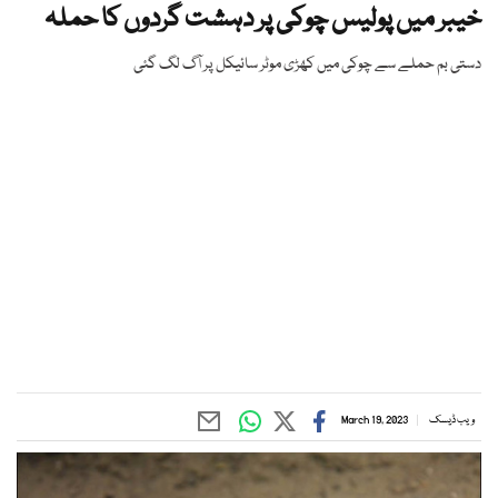
خیبر میں پولیس چوکی پر دہشت گردوں کا حملہ
دستی بم حملے سے چوکی میں کھڑی موٹر سائیکل پر آگ لگ گئی
ویب ڈیسک
March 19, 2023