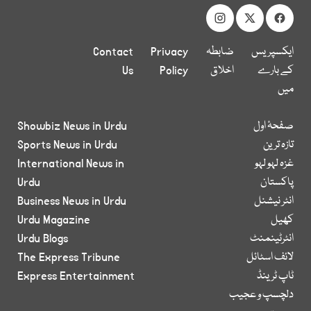
ایکسپریس
ضابطہ
Privacy
Contact
کے بارے
اخلاق
Policy
Us
میں
صفحۂ اول
Showbiz News in Urdu
تازہ ترین
Sports News in Urdu
غزہ لہو لہو
International News in
پاکستان
Urdu
انٹر نیشنل
Business News in Urdu
کھیل
Urdu Magazine
انٹرٹینمنٹ
Urdu Blogs
لائف اسٹائل
The Express Tribune
ٹاپ ٹرینڈ
Express Entertainment
دلچسپ و عجیب