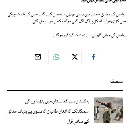
تاہم کوئی جانی نقصان نہیں ہوا۔
پولیس کے مطابق حملے میں دستی بم بھی استعمال کیے گئے جس کے باعث چوکی
میں کھڑی موٹر سائیکل پر آگ لگ گئی جوکہ مکمل طور پر جل گئی۔
پولیس کی جوابی کاروائی سے دہشت گرد فرار ہوگئے۔
متعلقہ
پاکستان سے افغانستان میں ہتھیاروں کی
اسمگلنگ کا افغان طالبان کا دعویٰ بے بنیاد، حقائق
کے منافی قرار