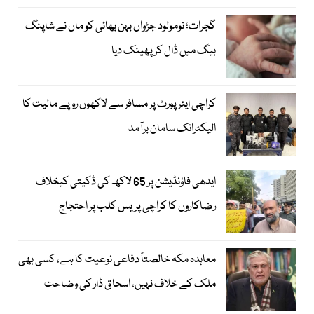
گجرات؛ نومولود جڑواں بہن بھائی کو ماں نے شاپنگ
بیگ میں ڈال کر پھینک دیا
کراچی ایئرپورٹ پر مسافر سے لاکھوں روپے مالیت کا
الیکٹرانک سامان برآمد
ایدھی فاؤنڈیشن پر 65 لاکھ کی ڈکیتی کیخلاف
رضاکاروں کا کراچی پریس کلب پر احتجاج
معاہدہ مکہ خالصتاً دفاعی نوعیت کا ہے، کسی بھی
ملک کے خلاف نہیں، اسحاق ڈار کی وضاحت