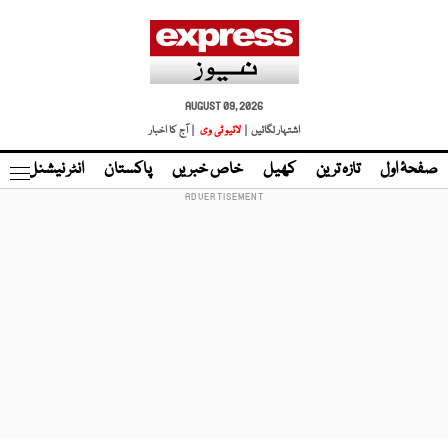
AUGUST 09, 2026
اشتہار لگائیں |
لائیو ٹی وی
| آج کا اخبار
صفحۂ اول
تازہ ترین
کھیل
خاص خبریں
پاکستان
انٹر نیشنل
ٹا