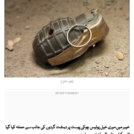
(فوٹو : فائل)
خیبر میں میری خیل پولیس چوکی پوسٹ پر دہشت گردوں کی جانب سے حملہ کیا گیا