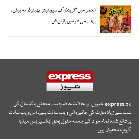
الحمرا میں ’’فرینڈز آف سیونٹینز‘‘ تھیٹر ڈرامہ پیش،
پہلے ہی شو میں ہاؤس فل
express.pk
خبروں اور حالات حاضرہ سے متعلق پاکستان کی
سب سے زیادہ وزٹ کی جانے والی ویب سائٹ ہے۔ اس ویب سائٹ
پر شائع شدہ تمام مواد کے جملہ حقوق بحق ایکسپریس میڈیا
گروپ محفوظ ہیں۔