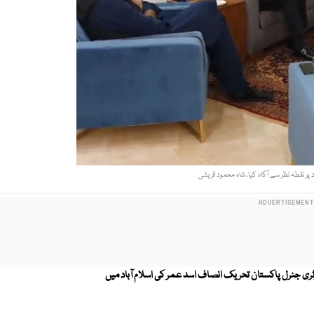
پر نقطہ نظر سے آگاہ کیا، شاہ محمود قریشی
ی جنرل پاکستان تحریک انصاف اسد عمر کی اسلام آباد میں