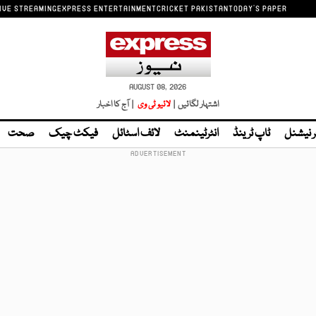
IVE STREAMING
EXPRESS ENTERTAINMENT
CRICKET PAKISTAN
TODAY'S PAPER
AUGUST 08, 2026
اشتہار لگائیں |
لائیو ٹی وی
| آج کا اخبار
ر نیشنل
ٹاپ ٹرینڈ
انٹرٹینمنٹ
لائف اسٹائل
فیکٹ چیک
صحت