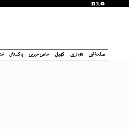
صفحۂ اول
تازہ ترین
کھیل
خاص خبریں
پاکستان
انٹ