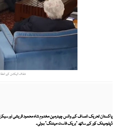
شفاف الیکشن کے انعقاد 
پاکستان تحریک انصاف کے وائس چیئرمین مخدوم شاہ محمود قریشی اور سیکرٹر
ڈپلومیٹک کور کے ساتھ "بریک فاسٹ میٹنگ" ہوئی۔