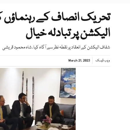
تحریک انصاف کے رہنماؤں ک
الیکشن پر تبادلہ خیال
شفاف الیکشن کے انعقاد پر نقطہ نظر سے آگاہ کیا، شاہ محمود قریشی
ویب ڈیسک
March 21, 2023