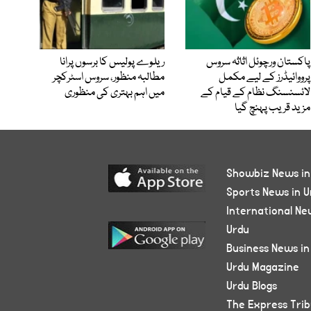
پاکستان ورچوئل اثاثہ سروس
ریلوے پولیس کا برسوں پرانا
پرووائیڈرز کے لیے مکمل
مطالبہ منظور، سروس اسٹرکچر
لائسنسنگ نظام کے قیام کے
میں اہم بہتری کی منظوری
مزید قریب پہنچ گیا
Showbiz News in
Sports News in U
International Ne
Urdu
Business News in
Urdu Magazine
Urdu Blogs
The Express Tri