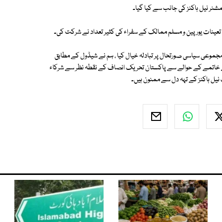
شنر نیل ہاکنز کی جانب سے کیا گیا۔
عینات یورپین و مسلم ممالک کے سفراء کی کثیر تعداد نے شرکت کی۔
 مجموعی سیاسی صورتحال پر تبادلہ خیال کیا ، ہم نے شیڈول کے مطابق
ے خاتمے کے حوالے سے پاکستان تحریک انصاف کے نقطہ نظر سے شرکاء
 نیل ہاکنز کے تہہ دل سے ممنون ہیں۔