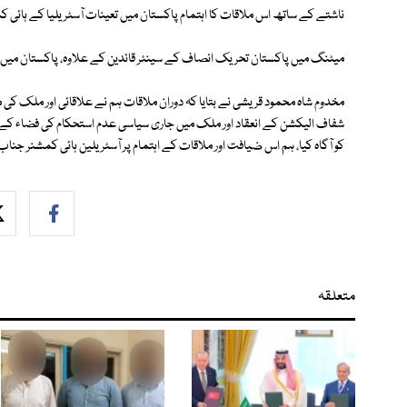
ناشتے کے ساتھ اس ملاقات کا اہتمام پاکستان میں تعینات آسٹریلیا کے ہائی کم
میٹنگ میں پاکستان تحریک انصاف کے سینئر قائدین کے علاوہ، پاکستان میں ت
مخدوم شاہ محمود قریشی نے بتایا کہ دوران ملاقات ہم نے علاقائی اور ملک کی
شفاف الیکشن کے انعقاد اور ملک میں جاری سیاسی عدم استحکام کی فضاء ک
کو آگاہ کیا، ہم اس ضیافت اور ملاقات کے اہتمام پر آسٹریلین ہائی کمشنر جناب
متعلقہ