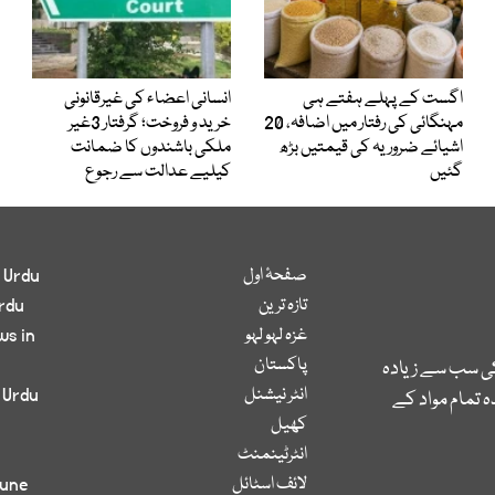
اگست کے پہلے ہفتے ہی
انسانی اعضاء کی غیرقانونی
مہنگائی کی رفتار میں اضافہ، 20
خرید و فروخت؛ گرفتار 3غیر
اشیائے ضروریہ کی قیمتیں بڑھ
ملکی باشندوں کا ضمانت
گئیں
کیلیے عدالت سے رجوع
صفحۂ اول
 Urdu
تازہ ترین
rdu
غزہ لہو لہو
ws in
پاکستان
کی سب سے زیادہ
انٹر نیشنل
 Urdu
 تمام مواد کے
کھیل
انٹرٹینمنٹ
لائف اسٹائل
bune