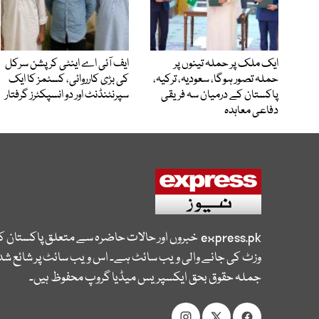
ایک ملک پر حملہ تینوں پر
ایف آئی اے اینٹی کرپشن سرکل
حملہ تصور ہوگا، سعودیہ، ترکیہ،
کی بڑی کارروائی، کسٹمز کا ایک
پاکستان کے درمیان سہ فریقی
سپرنٹنڈنٹ اور دو انسپکٹرز گرفتار
دفاعی معاہدہ
express.pk
خبروں اور حالات حاضرہ سے متعلق پاکستان 
وزٹ کی جانے والی ویب سائٹ ہے۔ اس ویب سائٹ پر شائع شدہ
جملہ حقوق بحق ایکسپریس میڈیا گروپ محفوظ ہیں۔