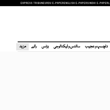
EXPRESS TRIBUNE
URDU E-PAPER
ENGLISH E-PAPER
SINDHI E-PAPER
L
دلچسپ و عجیب
سائنس و ٹیکنالوجی
بزنس
رائے
مزید