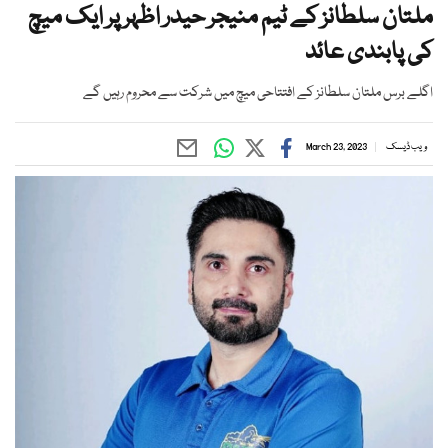
ملتان سلطانز کے ٹیم منیجر حیدر اظہر پر ایک میچ
کی پابندی عائد
اگلے برس ملتان سلطانز کے افتتاحی میچ میں شرکت سے محروم رہیں گے
ویب ڈیسک
March 23, 2023