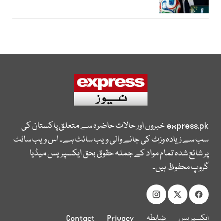
express.pk
خبروں اور حالات حاضرہ سے متعلق پاکستان کی
سب سے زیادہ وزٹ کی جانے والی ویب سائٹ ہے۔ اس ویب سائٹ
پر شائع شدہ تمام مواد کے جملہ حقوق بحق ایکسپریس میڈیا
گروپ محفوظ ہیں۔
ایکسپریس
ضابطہ
Privacy
Contact