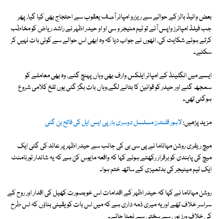
بعض وائیڈ بالز کے حوالے سے ریزرو امپائر آصف یعقوب سے احتجاج بھی کیا گیا، پھر
جب فیلڈ امپائرز واپس آئے تو ٹیم منیجر و سی او او حیدر اظہر نے راشد ریاض کو مخاطب
کرتے ہوئے شکایت کی، انھوں نے جواب دیا کہ وہ ابھی اس حوالے سے کوئی بات نہیں کر
سکتے۔
ایسے میں انگلینڈ کے امپائر ایلکس وارف بھی وہاں پہنچ گئے، وہ بھی معاملے کو
سمجھ گئے اور حیدر کو قوانین کا بتانے لگے،وہاں بات بگڑ گئی یوں تلخ کلامی شروع
ہوگئی تھی۔
مزید پڑھیں:
لاہور قلندرز مسلسل دوسری بار پی ایس ایل کی فاتح بن گئی
میچ ریفری روشن مہاناما نے پی سی بی کی جانب سے حیدر اظہر پر عائد کی گئی ایک
میچ کی پابندی کو برقرار رکھتے ہوئے کہا کہ واقعہ مایوس کن ہے کہ یہ شاندار ٹورنامنٹ
ایک ٹیم مینیجر کی بدتمیزی کے ساتھ ختم ہوا۔
روشن مہاناما نے کہا کہ حیدر اظہر کے اقدامات اس خوبصورت کھیل کی اقدار اور روح کے
سراسر خلاف تھے اور یہ میری ذمہ داری ہے کہ میں اس بات کو یقینی بناؤں کہ اس طرح
کی خلاف ورزیوں سے سختی سے نمٹا جائے۔