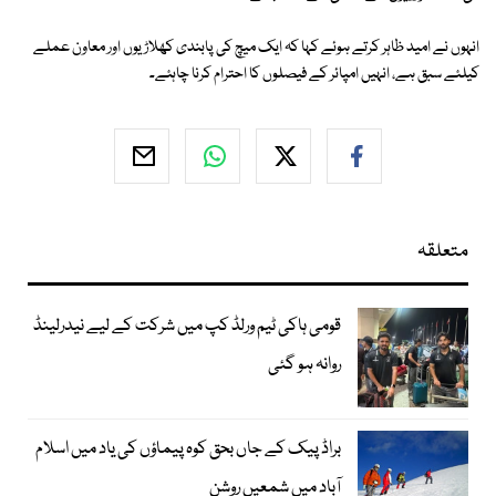
انہوں نے امید ظاہر کرتے ہوئے کہا کہ ایک میچ کی پابندی کھلاڑیوں اور معاون عملے
کیلئے سبق ہے، انہیں امپائر کے فیصلوں کا احترام کرنا چاہئے۔
متعلقہ
قومی ہاکی ٹیم ورلڈ کپ میں شرکت کے لیے نیدرلینڈ
روانہ ہو گئی
براڈ پیک کے جاں بحق کوہ پیماؤں کی یاد میں اسلام
آباد میں شمعیں روشن