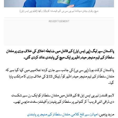
میچ ریفری روشن مہاناما نے پی سی بی کے فیصلہ کو برقرار رکھا (فوٹو: پی ایس ایل)
پاکستان سپر لیگ (پی ایس ایل) کے فائنل میں ضابطہ اخلاق کی خلاف ورزی پر ملتان
سلطانز کے ٹیم منیجر حیدر اظہر پر ایک میچ کی پابندی عائد کردی گئی۔
پاکستان کرکٹ بورڈ (پی سی بی) کی جانب سے جاری کردہ اعلامیے میں کہا گیا ہے کہ
ملتان سلطانز کے ٹیم منیجر حیدر اظہر کو آرٹیکل 2.13 کی خلاف ورزی کا مرتکب پایا
گیا۔
لاہور قلندرز نے پی ایس ایل 8 کے فائنل میں ملتان سلطانز کو ایک رن سے شکست
دی،ٹرافی اتنی قریب آ کر گنوانے پر سلطانز کے پلیئرز و آفیشلز سخت مایوس تھے۔
مزید پڑھیں:
امپائرز سے تلخ کلامی، ملتان سلطانز کے منیجر پر پابندی