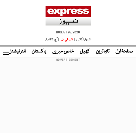
AUGUST 09, 2026
اشتہار لگائیں |
لائیو ٹی وی
| آج کا اخبار
صفحۂ اول
تازہ ترین
کھیل
خاص خبریں
پاکستان
انٹر نیشنل
ٹا