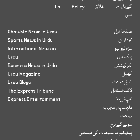
کے بارے
اخلاق
Policy
Us
میں
صفحۂ اول
Showbiz News in Urdu
تازہ ترین
Sports News in Urdu
غزہ لہو لہو
International News in
پاکستان
Urdu
انٹر نیشنل
Business News in Urdu
کھیل
Urdu Magazine
انٹرٹینمنٹ
Urdu Blogs
لائف اسٹائل
The Express Tribune
ٹاپ ٹرینڈ
Express Entertainment
دلچسپ و عجیب
صحت
سونے کے نرخ
پیٹرولیم مصنوعات کی قیمتیں