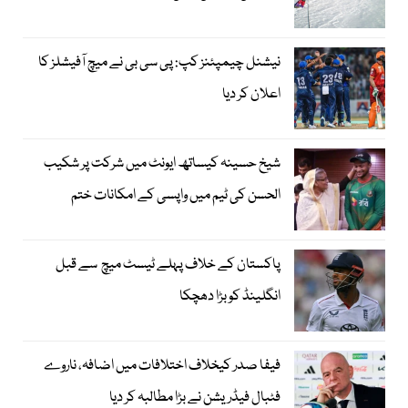
نیشنل چیمپئنز کپ: پی سی بی نے میچ آفیشلز کا
اعلان کر دیا
شیخ حسینہ کیساتھ ایونٹ میں شرکت پر شکیب
الحسن کی ٹیم میں واپسی کے امکانات ختم
پاکستان کے خلاف پہلے ٹیسٹ میچ سے قبل
انگلینڈ کو بڑا دھچکا
فیفا صدر کیخلاف اختلافات میں اضافہ، ناروے
فٹبال فیڈریشن نے بڑا مطالبہ کر دیا