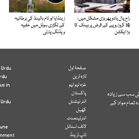
راج پال یادو پھر بڑی مشکل میں:
زینڈایا اور ٹام ہالینڈ کی برطانیہ
16 کروڑ روپے کے قرض پر بینک کا
کے لگژری ہوٹل میں خفیہ
بڑا ایکشن
ویڈنگ پارٹی
صفحۂ اول
 Urdu
تازہ ترین
rdu
غزہ لہو لہو
ws in
پاکستان
کی سب سے زیادہ
انٹر نیشنل
 Urdu
 تمام مواد کے
کھیل
انٹرٹینمنٹ
لائف اسٹائل
bune
ٹاپ ٹرینڈ
inment