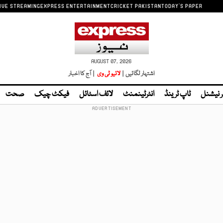
IVE STREAMING
EXPRESS ENTERTAINMENT
CRICKET PAKISTAN
TODAY'S PAPER
AUGUST 07, 2026
اشتہار لگائیں |
لائیو ٹی وی
| آج کا اخبار
ر نیشنل
ٹاپ ٹرینڈ
انٹرٹینمنٹ
لائف اسٹائل
فیکٹ چیک
صحت