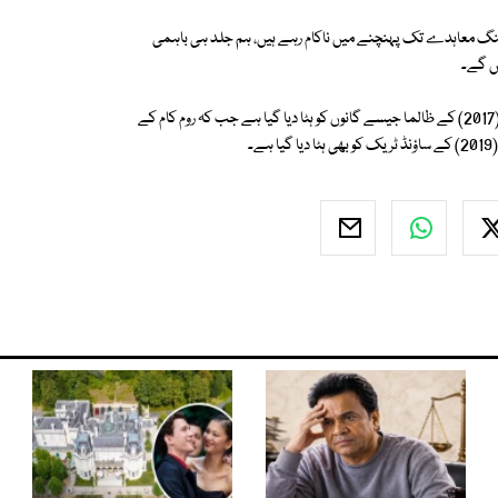
سنگ معاہدے تک پہنچنے میں ناکام رہے ہیں، ہم جلد ہی باہمی
ں گے۔
اسپاٹیفائی سے جرسی کے مایا مینو (2022)، ڈرائیو (2019) کے مکھنا اور رئیس (2017) کے ظالما جیسے گانوں کو ہٹا دیا گیا ہے جب کہ روم کام کے