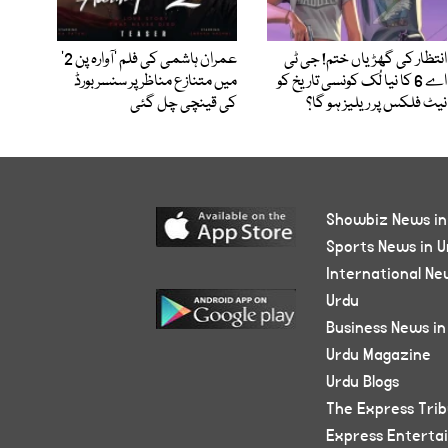
انتظار کی گھڑیاں ختم! جی ٹی
عمران ہاشمی کی فلم ’آوارہ پن 2‘
اے 6 کا نیا لُک کونسی تاریخ کو
میں متنازع مناظر پر سنسر بورڈ
نیٹ فلکس پر ریلیز ہو گا؟
کی قینچی چل گئی
Showbiz News in
Sports News in U
International Ne
Urdu
Business News in
Urdu Magazine
Urdu Blogs
The Express Tri
Express Enterta