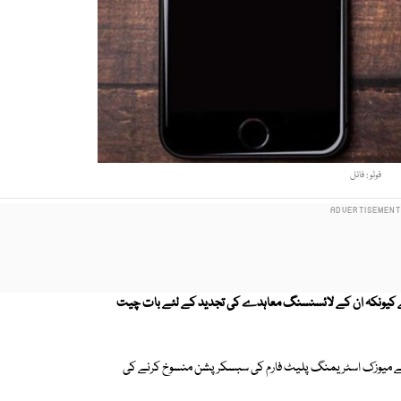
فوٹو : فائل
 ہے کیونکہ ان کے لائسنسنگ معاہدے کی تجدید کے لئے بات چیت
چھ نے میوزک اسٹریمنگ پلیٹ فارم کی سبسکرپشن منسوخ کرنے کی