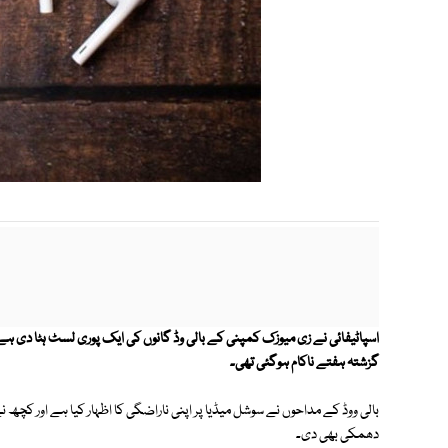
اسپاٹیفائی نے زی میوزک کمپنی کے بالی وڈ گانوں کی ایک پوری لسٹ ہٹا دی
گزشتہ ہفتے ناکام ہوگئی تھی۔
بالی ووڈ کے مداحوں نے سوشل میڈیا پر اپنی ناراضگی کا اظہار کیا ہے اور ک
دھمکی بھی دی۔