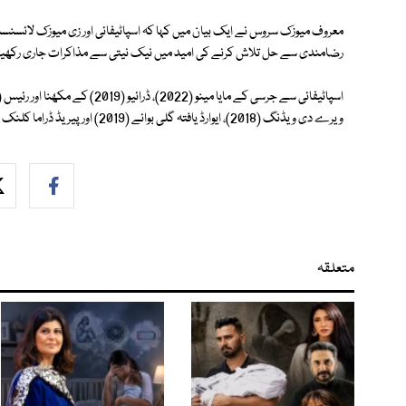
معروف میوزک سروس نے ایک بیان میں کہا کہ اسپاٹیفائی اور زی میوزک لائسن
رضامندی سے حل تلاش کرنے کی امید میں نیک نیتی سے مذاکرات جاری رکھی
ویرے دی ویڈنگ (2018)، ایوارڈ یافتہ گلی بوائے (2019) اور پیریڈ ڈراما کلنک (2019) کے ساؤنڈ ٹریک کو بھی ہٹا دیا گیا ہے۔
متعلقہ