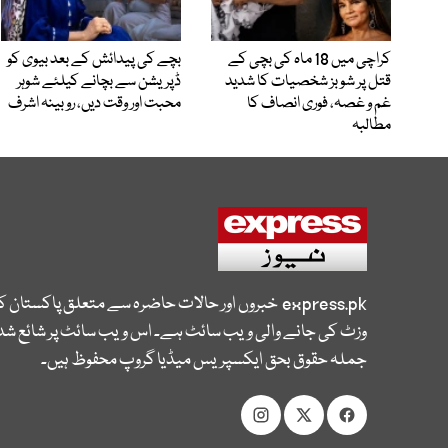
کراچی میں 18 ماہ کی بچی کے
بچے کی پیدائش کے بعد بیوی کو
قتل پر شوبز شخصیات کا شدید
ڈپریشن سے بچانے کیلئے شوہر
غم و غصہ، فوری انصاف کا
محبت اور وقت دیں، روبینہ اشرف
مطالبہ
express.pk
خبروں اور حالات حاضرہ سے متعلق پاکستان 
وزٹ کی جانے والی ویب سائٹ ہے۔ اس ویب سائٹ پر شائع شدہ
جملہ حقوق بحق ایکسپریس میڈیا گروپ محفوظ ہیں۔