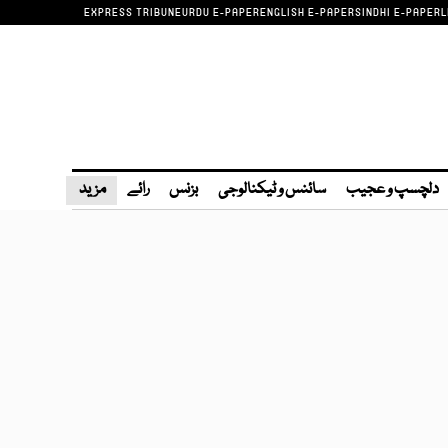
EXPRESS TRIBUNE
URDU E-PAPER
ENGLISH E-PAPER
SINDHI E-PAPER
L
دلچسپ و عجیب
سائنس و ٹیکنالوجی
بزنس
رائے
مزید