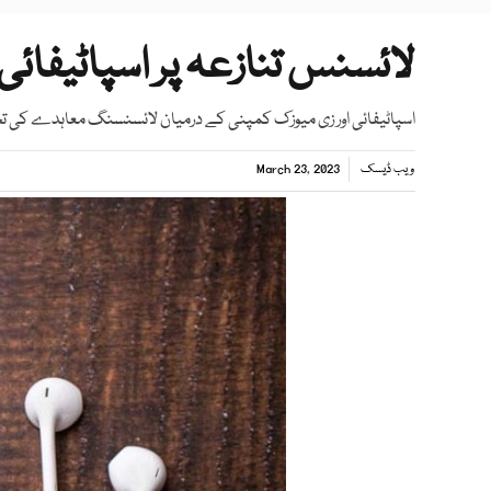
لائسنس تنازعہ پر اسپاٹیفائی
اسپاٹیفائی اور زی میوزک کمپنی کے درمیان لائسنسنگ معاہدے کی ت
ویب ڈیسک
March 23, 2023