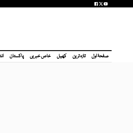
صفحۂ اول
تازہ ترین
کھیل
خاص خبریں
پاکستان
انٹ