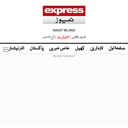
AUGUST 08, 2026
اشتہار لگائیں |
لائیو ٹی وی
| آج کا اخبار
صفحۂ اول
تازہ ترین
کھیل
خاص خبریں
پاکستان
انٹر نیشنل
ٹا