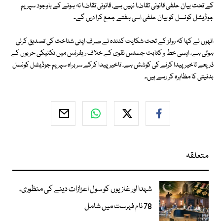
کے تحت بیان حلفی قانونی تقاضا نہیں ہے، قانونی تقاضا نہ ہونے کے باوجود سپریم
جوڈیشل کونسل کو بیان حلفی اسی ہفتے جمع کرا دیں گے۔
انہوں نے کہا کہ رولز کے تحت شکایت کنندہ نے صرف اپنی شناخت کی تصدیق کرنی
ہوتی ہے، ایسی خط و کتابت جسٹس نقوی کے خلاف ریفرنس میں تکنیکی حربوں کے
ذریعے تاخیر پیدا کرنے کی کوشش ہے، تاخیر پیدا کرکے سربراہ سپریم جوڈیشل کونسل
بدنیتی کا مظاہرہ کر رہے ہیں۔
متعلقہ
شہدا اور غازیوں کو سول اعزازات دینے کی منظوری،
78 نام فہرست میں شامل