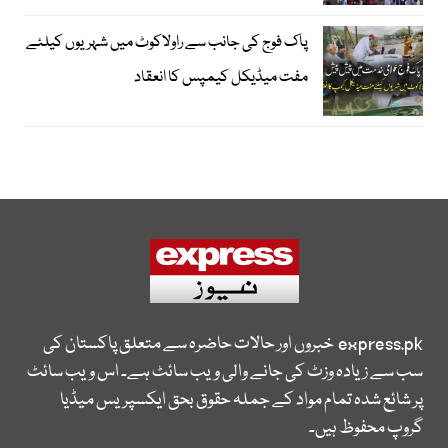
پاک فوج کی جانب سے راولاکوٹ میں شہریوں کیلئے
مفت میڈیکل کیمپس کا انعقاد
express.pk
خبروں اور حالات حاضرہ سے متعلق پاکستان کی
سب سے زیادہ وزٹ کی جانے والی ویب سائٹ ہے۔ اس ویب سائٹ
پر شائع شدہ تمام مواد کے جملہ حقوق بحق ایکسپریس میڈیا
گروپ محفوظ ہیں۔