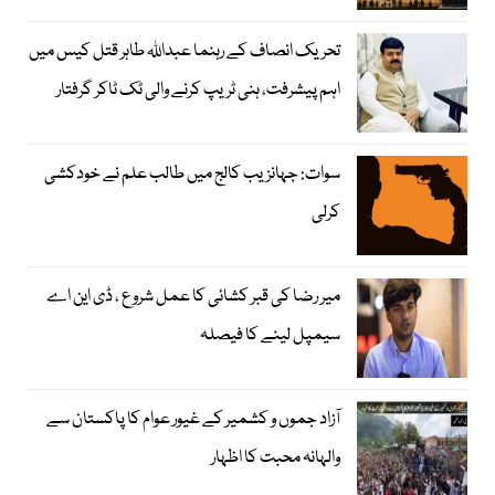
تحریک انصاف کے رہنما عبداللہ طاہر قتل کیس میں
اہم پیشرفت، ہنی ٹریپ کرنے والی ٹک ٹاکر گرفتار
سوات: جہانزیب کالج میں طالب علم نے خودکشی
کرلی
میر رضا کی قبر کشائی کا عمل شروع ، ڈی این اے
سیمپل لینے کا فیصلہ
آزاد جموں و کشمیر کے غیور عوام کا پاکستان سے
والہانہ محبت کا اظہار