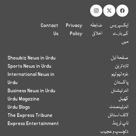
ایکسپریس
ضابطہ
Privacy
Contact
کے بارے
اخلاق
Policy
Us
میں
صفحۂ اول
Showbiz News in Urdu
تازہ ترین
Sports News in Urdu
غزہ لہو لہو
International News in
پاکستان
Urdu
انٹر نیشنل
Business News in Urdu
کھیل
Urdu Magazine
انٹرٹینمنٹ
Urdu Blogs
لائف اسٹائل
The Express Tribune
ٹاپ ٹرینڈ
Express Entertainment
دلچسپ و عجیب