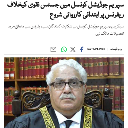
سپریم جوڈیشل کونسل میں جسٹس نقوی کیخلاف
ریفرنس پر ابتدائی کارروائی شروع
سیکریٹری سپریم جوڈیشل کونسل نے شکایت کنندگان سے ریفرنس سے متعلق مزید
تفصیلات مانگ لیں
ویب ڈیسک
March 24, 2023