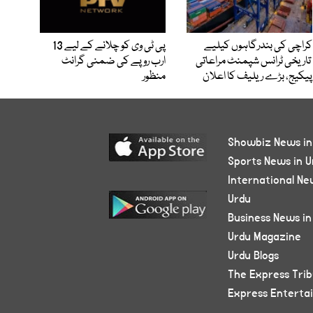
کراچی کی بندرگاہوں کیلیے
پی ٹی وی کو چلانے کے لیے 13
تاریخی ٹرانس شپمنٹ مراعاتی
ارب روپے کی ضمنی گرانٹ
پیکیج، بڑے ریلیف کا اعلان
منظور
Showbiz News in
Sports News in U
International Ne
Urdu
Business News in
Urdu Magazine
Urdu Blogs
The Express Tri
Express Enterta