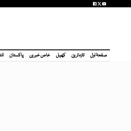
صفحۂ اول
تازہ ترین
کھیل
خاص خبریں
پاکستان
انٹ