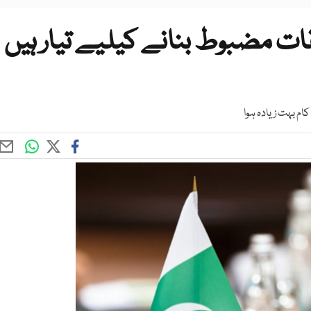
ات مضبوط بنانے کیلیے تیار ہیں
ام بہت زیادہ ہوا