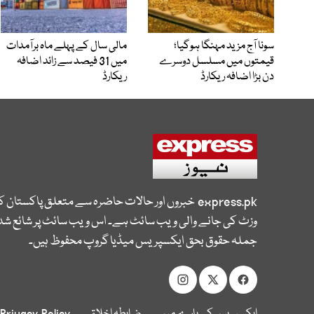
سونا آج مزید مہنگا ہوگیا؛
مالی سال کے پہلے ماہ برآمدات
قیمتوں میں مسلسل دوسرے
میں 31 فیصد سے زائد اضافہ
دن بڑا اضافہ ریکارڈ
ریکارڈ
express.pk
خبروں اور حالات حاضرہ سے متعلق پاکستان 
وزٹ کی جانے والی ویب سائٹ ہے۔ اس ویب سائٹ پر شائع شدہ
جملہ حقوق بحق ایکسپریس میڈیا گروپ محفوظ ہیں۔