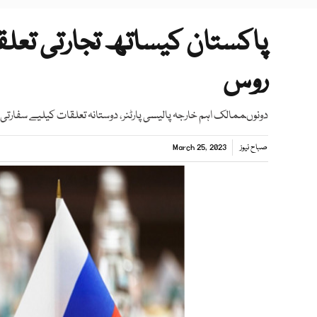
پاکستان کیساتھ تجارتی تعلق
روس
دونوںممالک اہم خارجہ پالیسی پارٹنر، دوستانہ تعلقات کیلیے سفارتی ک
صباح نیوز
March 25, 2023