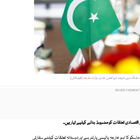
جنگ میں نتیجہ خیز تعاون جاری، وزارت خارجہ (فوٹو فائل)
ور اقتصادی تعلقات کو مضبوط بنانے کیلیے تیار ہیں۔
 ماسکو کا اہم خارجہ پالیسی پارٹنر ہے اور دوستانہ تعلقات کیلئے سفارتی