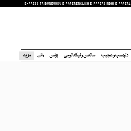
EXPRESS TRIBUNE
URDU E-PAPER
ENGLISH E-PAPER
SINDHI E-PAPER
L
دلچسپ و عجیب
سائنس و ٹیکنالوجی
بزنس
رائے
مزید