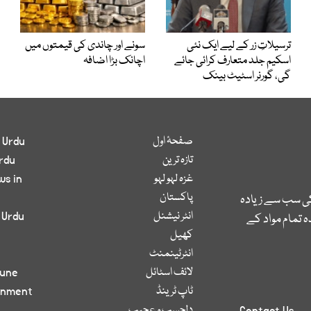
ترسیلاتِ زر کے لیے ایک نئی
سونے اور چاندی کی قیمتوں میں
اسکیم جلد متعارف کرائی جائے
اچانک بڑا اضافہ
گی، گورنر اسٹیٹ بینک
صفحۂ اول
 Urdu
تازہ ترین
rdu
غزہ لہو لہو
ws in
پاکستان
کی سب سے زیادہ
انٹر نیشنل
 Urdu
 تمام مواد کے
کھیل
انٹرٹینمنٹ
لائف اسٹائل
bune
ٹاپ ٹرینڈ
inment
دلچسپ و عجیب