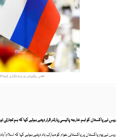
افغان ریگولیشن اور دہشتگردی کیخلاف 
روس نے پاکستان کو اہم خارجہ پالیسی پارٹنر قرار دیتے ہوئے کہا کہ ہم تجارتی ا
روس نے یوم پاکستان پر پاکستانی عوام کو مبارک باد دیتے ہوئے کہا کہ اسلام آباد