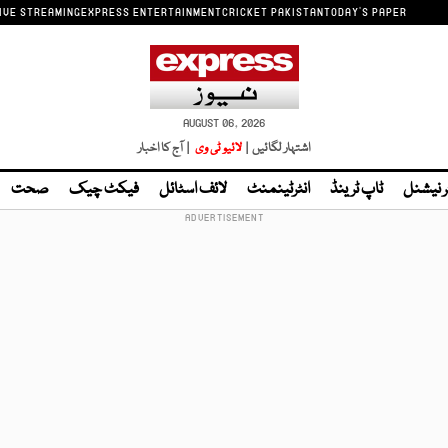
IVE STREAMING
EXPRESS ENTERTAINMENT
CRICKET PAKISTAN
TODAY'S PAPER
AUGUST 06, 2026
اشتہار لگائیں |
لائیو ٹی وی
| آج کا اخبار
ر نیشنل
ٹاپ ٹرینڈ
انٹرٹینمنٹ
لائف اسٹائل
فیکٹ چیک
صحت