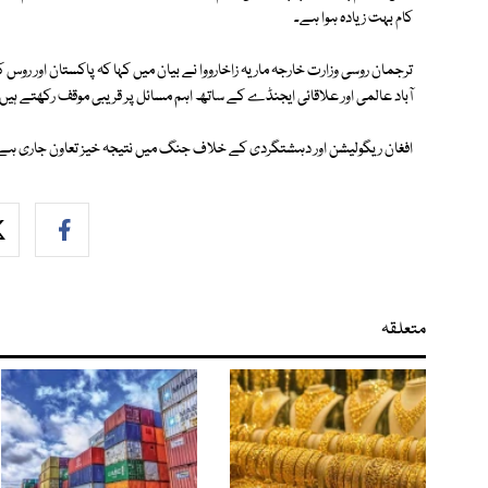
کام بہت زیادہ ہوا ہے۔
ترجمان روسی وزارت خارجہ ماریہ زاخارووا نے بیان میں کہا کہ پاکستان اور روس
آباد عالمی اور علاقائی ایجنڈے کے ساتھ اہم مسائل پر قریبی موقف رکھتے ہیں، 
افغان ریگولیشن اور دہشتگردی کے خلاف جنگ میں نتیجہ خیز تعاون جاری ہے او
متعلقہ