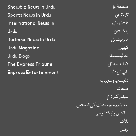
صفحۂ اول
Showbiz News in Urdu
تازہ ترین
Sports News in Urdu
غزہ لہو لہو
International News in
پاکستان
Urdu
انٹر نیشنل
Business News in Urdu
کھیل
Urdu Magazine
انٹرٹینمنٹ
Urdu Blogs
لائف اسٹائل
The Express Tribune
ٹاپ ٹرینڈ
Express Entertainment
دلچسپ و عجیب
صحت
سونے کے نرخ
پیٹرولیم مصنوعات کی قیمتیں
سائنس و ٹیکنالوجی
بلاگ
بزنس