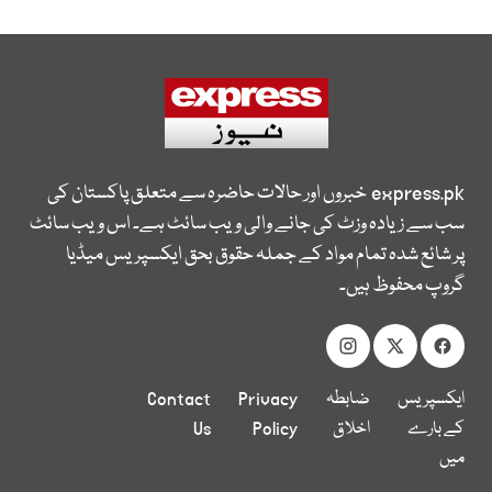
express.pk
خبروں اور حالات حاضرہ سے متعلق پاکستان کی
سب سے زیادہ وزٹ کی جانے والی ویب سائٹ ہے۔ اس ویب سائٹ
پر شائع شدہ تمام مواد کے جملہ حقوق بحق ایکسپریس میڈیا
گروپ محفوظ ہیں۔
ایکسپریس
ضابطہ
Privacy
Contact
کے بارے
اخلاق
Policy
Us
میں