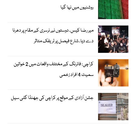
روشنیوں میں نہا گیا
میر رضا کیس، دوستوں نے نرسری کے مقام پر دھرنا
دے دیا، شارع فیصل پر ٹریفک متاثر
کراچی: فائرنگ کے مختلف واقعات میں 2 خواتین
سمیت 4 افراد زخمی
جشن آزادی کے موقع پر کراچی کی جھنڈا گلی سیل