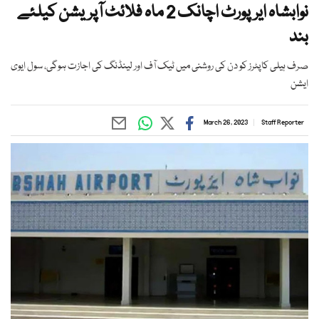
نوابشاہ ایرپورٹ اچانک 2 ماہ فلائٹ آپریشن کیلئے
بند
صرف ہیلی کاپٹرز کو دن کی روشنی میں ٹیک آف اور لینڈنگ کی اجازت ہوگی، سول ایوی
ایشن
March 26, 2023
Staff Reporter