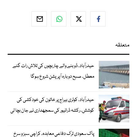
متعلقہ
حیدرآباد، ڈوبنے والے چار بچوں کی تلاش رات گئے
معطل، صبح دوبارہ آپریشن شروع ہوگا
حیدرآباد، کوٹری بیراج پر خاتون کی خودکشی کی
کوشش، رکشہ ڈرائیور کی سمجھداری نے جان بچا لی
پاک سعودی ترک دفاعی معاہدہ، کراچی سبز و سرخ