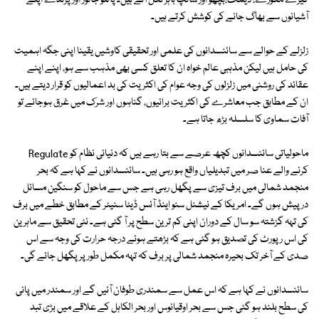
کیڑے مکوڑے، دیمک،بچھو اور سانپ باہر نکل آتے ہیں۔ پالتو جانور اور پرندے اپنے
آشیانوں سے بھاگ جانے کی کوشش کرتے ہیں۔
زلزلے کے حوالے سے سائنسدانوں کی علمی اور تحقیقی کاوشیں یقینا اپنی جگہ اہمیت
کی حامل ہیں لیکن مذہبی عالم خواہ ان کا تعلق کسی بھی مذہب سے ہو، اپنے اپنے
عقائد کی روشنی میں زلزلوں کی وجہ عوام کی اکثریت کی بد اعمالیوں کو قرار دیتے ہیں۔
ان کے مطابق جب معاشرے کی اکثریت برائیوں، گناہوں اور شرک میں غرق ہوجائے تو
آفات سماوی کا سلسلہ بڑھ جاتا ہے۔
ماحولیاتی سائنسدانوں کچھ عرصے سے بتا رہے ہیں کہ دنیائی نظام کو Regulate
کرنے والے عنا صر میں تبدیلیاں واقع ہو رہی ہیں۔ سائنسدانوں نے کہا ہے کہ بحر
منجمد شمالی میں برف تیزی سے پگھل رہی ہے جس سے ماحول کو سنگین مسائل
درپیش ہوں گے۔ امریکا کے نیشنل سنو اینڈ آئس ڈیٹا سنیٹر کے مطابق خطے میں برف
کی تہہ گزشتہ سو سال کے دوران اپنی کم ترین سطح پر آ گئی ہے۔ نئی تحقیق سے ماہرین
کی اس رپورٹ کی تصدیق ہو گئی ہے کہ بڑھتے ہوئے درجہ حرارت کی وجہ سے اس
صدی کے آخر تک بحیرہ منجمد شمالی پر برف کہ تہہ مکمل طور پر پگھل جائے گی۔
سائنسدانوں نے کہا ہے کہ اس عمل سے سمندری طوفان آئیں گے اور سمندر میں پانی
کی سطح بلند ہو گئی جس سے بحر اوقیانوس اور بحر الکاہل کے علاقے میں بڑی تبد