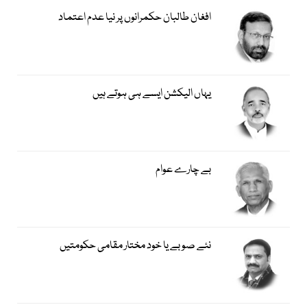
افغان طالبان حکمرانوں پر نیا عدم اعتماد
یہاں الیکشن ایسے ہی ہوتے ہیں
بے چارے عوام
نئے صوبے یا خود مختار مقامی حکومتیں