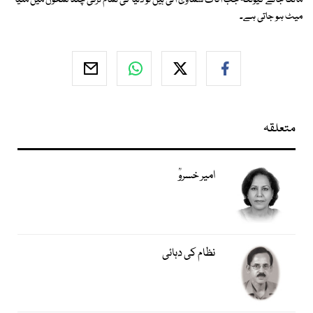
مانگا جائے کیونکہ جب آفات سماوی آتی ہیں تو دنیا کی تمام ترقی چند لمحوں میں ملیا
میٹ ہو جاتی ہے۔
متعلقہ
امیر خسروؒ
نظام کی دہائی