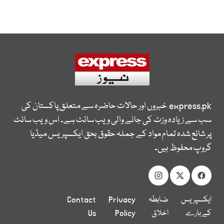
express.pk
خبروں اور حالات حاضرہ سے متعلق پاکستان کی
سب سے زیادہ وزٹ کی جانے والی ویب سائٹ ہے۔ اس ویب سائٹ
پر شائع شدہ تمام مواد کے جملہ حقوق بحق ایکسپریس میڈیا
گروپ محفوظ ہیں۔
ایکسپریس
ضابطہ
Privacy
Contact
کے بارے
اخلاق
Policy
Us