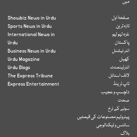
میں
صفحۂ اول
Showbiz News in Urdu
تازہ ترین
Sports News in Urdu
غزہ لہو لہو
International News in
پاکستان
Urdu
انٹر نیشنل
Business News in Urdu
کھیل
Urdu Magazine
انٹرٹینمنٹ
Urdu Blogs
لائف اسٹائل
The Express Tribune
ٹاپ ٹرینڈ
Express Entertainment
دلچسپ و عجیب
صحت
سونے کے نرخ
پیٹرولیم مصنوعات کی قیمتیں
سائنس و ٹیکنالوجی
بلاگ