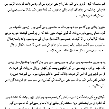
کے سلسلہ کوہ راکیز پر پانی کے نشان آج بھی موجود ہیں اور وہ اس بات کو ثابت کرتے ہیں
کہ پانی اچانک ہی چڑھا تھا اور دریائی جانوروں کے ڈھا نچوں کے نشانات سے بھی اس
بات کی تصدیق ہوتی ہے۔
ماہرین بتاتے ہیں کہ جو مردہ جانور سالم حالت میں پائے گئے ہیں، ان میں تکلیف اور
کرب نمایاں ہے۔ اور اس بات کا کوئی ثبوت نہیں ملتا کہ ان پر کسی گوشت خور جانور نے
حملہ کیا تھا۔ یا ان کا گوشت جسم سے الگ ہوا ہو۔ ان کی سب سے زیادہ واضح مثال
سائیبیریا سے نکلے ہوئے ایک ایسے سالم جانور کی ہے جس کا جسم ، کھال اور بال
سمیت برف میں بلکل محفوظ حالت میں ملا ہے۔
یہ جانور بے حد جسیم ہے اور ان جانوروں میں سے ہے جن کا وجود چند ہزار سال پہلے
تک تھا۔ اور اب نا پید ہے ، ان کی آنکھیں جسم کی کھال اور بال اس بات کی شہادت
فراہم کرتے ہیں کہ اس کی موت اچانک کسی حادثے ہوئی ہے ۔ اس کے منہ میں وہ
گھاس تھی ، اس کے پیٹ سے بھی اس قسم کی گھاس میں سے ہے جو گرم علاقوں میں
پائی جاتی ہے ۔
طوفان نوح کے وقت آدم زاد نے سرکشی کی تمام حدود پار کرلی تھیں۔وقت کا تقاضہ ہے
کہ انفرادی اور اجتماعی توبہ استغفار کی جائے اور اﷲ تعالیٰ سے اس کا خصوصی کرم