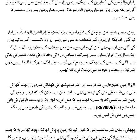
یلیاں واقع ہوںگی۔ " ماہرین کے نزدیک ہر دس ہزار سال کے بعد زمین میں ایسی تبدیلیاں
آتی ہیںکہ جہاں پانی ہو وہاں زمین ظاہر ہو جاتی ہے ۔ جہاں زمین ہے وہاں سمندر کا
پانی آجاتاہے ۔
یونان، مصر، ہندوستان اور چین کے قدیم لٹریچر ، برما، ملایا جزائر الشرق الہند ، آسٹریلیا،
نیو گنی ، امریکا ، اور یورپ کے مختلف حصوں میں ایسی روایات تسلسل کے ساتھ بیان
کی گئی ہیں اور اب بھی بیان کی جاتی ہیں ، جن میں سیلاب کے علاوہ ہر ساٹھ سال کا
ایک سال مان کر ان سالوں سے اپنے تمام عوامی اور ذاتی واقعات کی مدت شمار کی جاتی
ہے۔اٹلی کے ساحل کے نزدیک بحیرہ روم میں ڈوبے ہوئے ایک شہرکے آثار ملے ہیں یہاں
کے لوگ صنعت و حرفت میں بہت ترقی یافتہ تھے۔
1929میں خلیج فارس کے قریب ''ار'' کے قدیم شہر کی کھدائی کے دوران بہت گہرائی
میں دس فٹ موٹی مٹی کی تہہ ملی تھی ، سائنسدان نے اعلان کیا کہ قریب و جوار کی
زمین کے سائنسی تجربہ سے یہ ثابت ہوا کہ مٹی کی یہ تہہ ایک زبردست طوفان کی باقی
ماندہ تلچھٹ(RESIDUE) ہے ۔ جنوبی میسوپو ٹا میا کے دریا کی وادیوں میں ہر جگہ
ایسی ہی مٹی کی تہیں ہیں۔
پچھلی صدی کے سائنسدانوں کا خیال تھا کہ زمین پر پانی اچانک چڑھا تھا اور یہ کہ بلند
سے بلند تر پہاڑ کی چوٹی بھی پانی میں ڈوب گئی تھی۔ ہمالیہ ، اینڈیز، الپس،اور امریکا