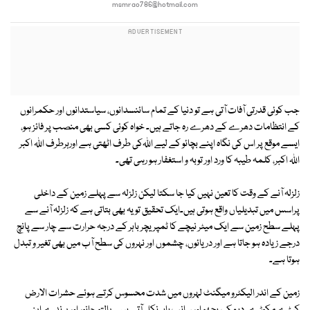
msmrao786@hotmail.com
جب کوئی قدرتی آفات آتی ہے تو دنیا کے تمام سائنسدانوں، سیاستدانوں اور حکمرانوں
کے انتظامات دھرے کے دھرے رہ جاتے ہیں۔ خواہ کوئی کسی بھی منصب پر فائز ہو،
ایسے موقع پر اس کی نگاہ اپنے بچائو کے لیے اﷲکی طرف اٹھتی ہے اورہرطرف اﷲ اکبر
اﷲ اکبر، کلمہ طیبہ کا ورد اور توبہ و استغفار ہو رہی تھی۔
زلزلہ آنے کے وقت کا تعین نہیں کیا جا سکتا لیکن زلزلہ سے پہلے زمین کے داخلی
پراسس میں تبدیلیاں واقع ہوتی ہیں۔ایک تحقیق تو یہ بھی بتاتی ہے کہ زلزلہ آنے سے
پہلے سطح زمین سے ایک میٹر نیچے کا ٹمپریچر باہر کے درجہ حرارت سے چار سے پانچ
درجے زیادہ ہو جاتا ہے اور دریائوں، چشموں اور نہروں کی سطح آب میں بھی تغیر و تبدل
ہوتا ہے۔
زمین کے اندر الیکٹرو میگنٹ لہروں میں شدت محسوس کرتے ہوئے حشرات الارض