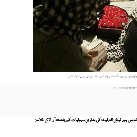
نیورسیٹیز میں طالبات پر پابندی عائد کر رکھی ہے؛ فوٹو: فائل
د ہی ہے لیکن انٹرنیٹ کی بدترین سہولیات کے باعث آن لائن کلاسز