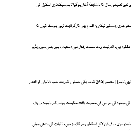
 ادارے کے مطابق افغانستان میں تعطیلات کے بعد 21 مارچ سے نئے تعلیمی سال کا باضابطہ آغاز ہوگیا تاہم سیکنڈری اسکول کی
فر جاری رہ سکے لیکن یہ اقدام بھی کارگر ثابت نہیں ہوسکا کیوں کہ
ئع مفقود ہیں۔ انٹرنیٹ بہت سست رفتار میں دستیاب ہے جس سے ویڈیو
1996 سے 2001 تک طالبان کے اقتدار میں آنے کے بعد سے انٹرنیٹ سروس بند تھی تاہم 11 ستمبر 2001 کو امریکی حملوں کے بعد جب طالبان کو اقتدار
وج کی موجودگی اور اس کی حمایت یافتہ حکومت ہونے کے باوجود صرف
تو دوسری طرف آن لائن اسکولوں اور کلاسز میں طالبات کی بڑھتی ہوئی