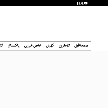
صفحۂ اول
تازہ ترین
کھیل
خاص خبریں
پاکستان
انٹ