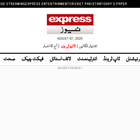
IVE STREAMING
EXPRESS ENTERTAINMENT
CRICKET PAKISTAN
TODAY'S PAPER
AUGUST 07, 2026
اشتہار لگائیں |
لائیو ٹی وی
| آج کا اخبار
ر نیشنل
ٹاپ ٹرینڈ
انٹرٹینمنٹ
لائف اسٹائل
فیکٹ چیک
صحت