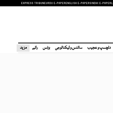
EXPRESS TRIBUNE
URDU E-PAPER
ENGLISH E-PAPER
SINDHI E-PAPER
L
دلچسپ و عجیب
سائنس و ٹیکنالوجی
بزنس
رائے
مزید