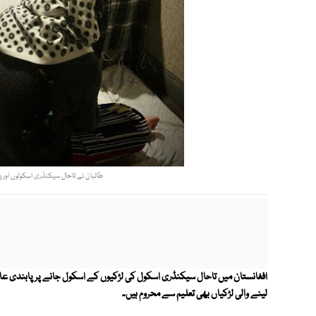
طالبان نے تاحال سیکنڈری اسکولوں اور یو
افغانستان میں تاحال سیکنڈری اسکول کی لڑکیوں کے اسکول جانے پر پابندی عائ
لینے والی لڑکیاں بھی تعلیم سے محروم ہیں۔