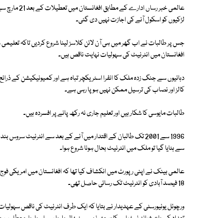
عالمی خبر رساں
لڑکیوں کو اسکول آنے کی اجازت نہیں دی گئی۔
جس پر طالبات نے اب گھر میں ہی آن لائن کلاسز لینا شروع کردیں تاکہ تعلیمی س
افغانستان میں انٹرنیٹ کی سہولیات نہایت ناقص ہیں۔
دہائیوں سے جنگ زدہ ملک کا انفرا اسٹریکچر تباہ ہے اور کمیونیکیشن کے ذرا
کالز اور نصاب کی ترسیل ممکن نہیں ہو پا رہی ہے۔
طالبات مایوسی کا شکار ہیں اور تعلیم جاری نہ رکھ پانے پر افسردہ ہیں۔
سے ہٹایا گیا تو ملک میں انٹرنیٹ بحال ہونا شروع ہوا۔
عالمی بینک نے اپنی رپورٹ میں انکشاف کیا تھا کہ افغانستان میں امریکی ف
18 فیصد آبادی کو انٹرنیٹ تک رسائی حاصل تھی۔
ورچوئل یونیورسٹی کے عہدیدار نے بتایا کہ ایک طرف انٹرنیٹ کی ناقص سہولیات 