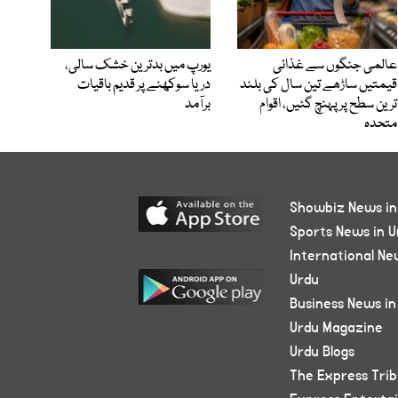
عالمی جنگوں سے غذائی
یورپ میں بدترین خشک سالی،
قیمتیں ساڑھے تین سال کی بلند
دریا سوکھنے پر قدیم باقیات
ترین سطح پر پہنچ گئیں، اقوام
برآمد
متحدہ
Showbiz News in
Sports News in U
International Ne
Urdu
Business News in
Urdu Magazine
Urdu Blogs
The Express Tri