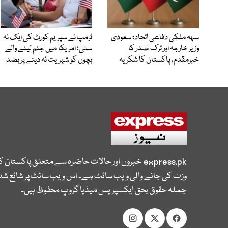
سہہ ملکی دفاعی اتحاد؛ سعودی
ٹرمپ نے سپریم کورٹ کی ایک نہ
وزیر خارجہ اور ترک صدر کا
سنی؛ امریکا میں جنم لینے والے
خیرمقدم، پاکستان کا شکریہ
بچوں کو شہریت نہ دینے پر بضد
express.pk
خبروں اور حالات حاضرہ سے متعلق پاکستان 
وزٹ کی جانے والی ویب سائٹ ہے۔ اس ویب سائٹ پر شائع شدہ
جملہ حقوق بحق ایکسپریس میڈیا گروپ محفوظ ہیں۔