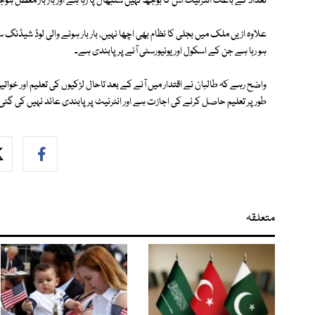
تعداد کے باعث انٹرنیٹ اس کا بوجھ نہیں سنبھال پا رہا ہے اور بار بار معطل ہوج
علاوہ ازیں ملک میں بجلی کا نظام بھی اچھا نہیں، بار بار ہونے والی لوڈ شیڈ
ہو رہا ہے جن کے اسکول اور یونیورسٹی آنے پر پابندی ہے۔
واضح رہے کہ طالبان نے اقتدار میں آنے کے بعد تاحال لڑکیوں کی تعلیم اور خواتی
طور پر تعلیم حاصل کرنے کی اجازت ہے اور انٹرنیٹ پر پابندی عائد نہیں کی گئی
متعلقہ