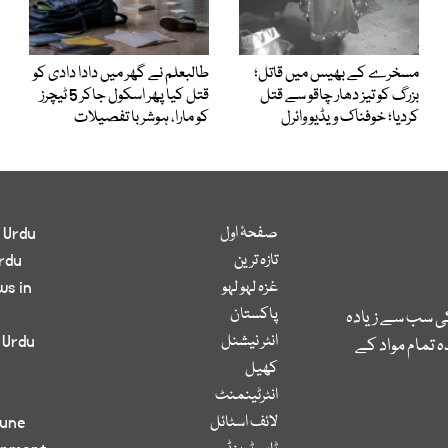
مسخرے کے بھیس میں قاتل؛
طالبعلم نے گھر میں دادا دادی کو
بزرگ کو تیز دھار چاقو سے قتل
قتل کیا پھر اسکول جاکر 5 ٹیچرز
کردیا؛ خوفناک ویڈیو وائرل
کو مارا، ہوشربا تفصیلات
صفحۂ اول
 Urdu
تازہ ترین
rdu
غزہ لہو لہو
ws in
پاکستان
کی سب سے زیادہ
انٹر نیشنل
 Urdu
 تمام مواد کے
کھیل
انٹرٹینمنٹ
لائف اسٹائل
bune