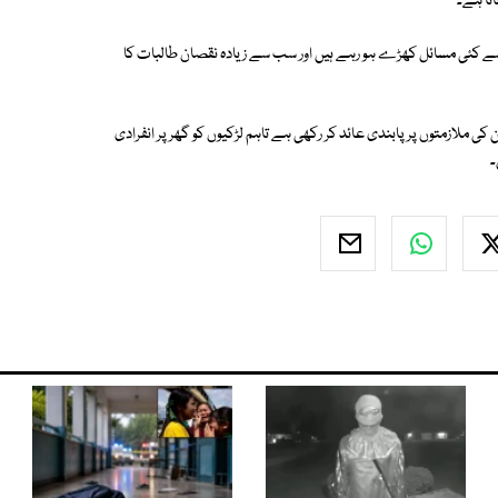
اتا ہے۔
نگ سے کئی مسائل کھڑے ہو رہے ہیں اور سب سے زیادہ نقصان طالبات کا
ن کی ملازمتوں پر پابندی عائد کر رکھی ہے تاہم لڑکیوں کو گھر پر انفرادی
۔