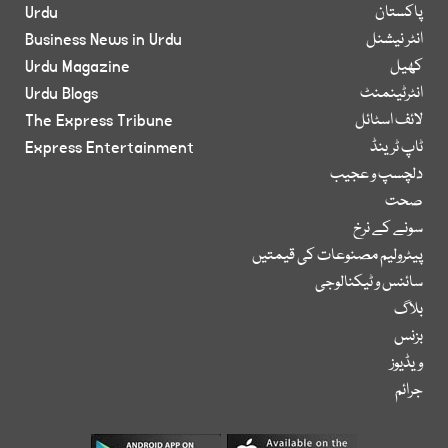
پاکستان
Urdu
انٹر نیشنل
Business News in Urdu
کھیل
Urdu Magazine
انٹرٹینمنٹ
Urdu Blogs
لائف اسٹائل
The Express Tribune
ٹاپ ٹرینڈ
Express Entertainment
دلچسپ و عجیب
صحت
سونے کے نرخ
پیٹرولیم مصنوعات کی قیمتیں
سائنس و ٹیکنالوجی
بلاگ
بزنس
ویڈیوز
جرائم