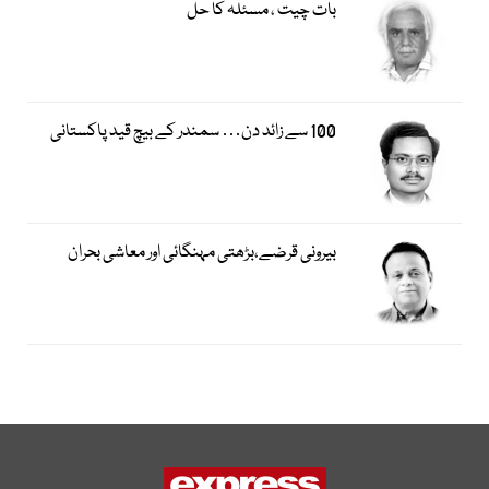
بات چیت ، مسئلہ کا حل
100 سے زائد دن… سمندر کے بیچ قید پاکستانی
بیرونی قرضے،بڑھتی مہنگائی اور معاشی بحران