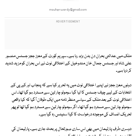
msuherwardy@gmail.com
ملک میں عدالتی بحران دن بدن بڑھ رہا ہے۔ سپریم کورٹ کے معزز ججز جسٹس منصور
علی شاہ اور جسٹس جمال خان مندوخیل کے اختلافی نوٹ نے اس بحران کو مزید شدید
کر دیا ہے۔
دونوں معزز ججز نے اپنے ا ختلافی نوٹ میں یہ تحریر کیا ہے کہ پنجاب اور کے پی کے
انتخابات کے لیے چیف جسٹس کا لیا گیا سوموٹو چار تین سے مسترد ہو گیا تھا۔ اس
اختلافی نوٹ کے بعد ملک کے سیاسی منظر نامہ میں ایک طوفان آگیا کہ کیا واقعی
سوموٹو چار تین سے مسترد ہو گیا تھا۔ اگر سوموٹو چار تین سے مسترد ہو گیا تھا تو پھر
تحریک انصاف کی موجودہ درخواست کا کیاا سٹیٹس رہ گیا ہے۔
دوسری طرف پارلیمان میں بھی اس ساری صورتحال پر بحث جاری ہے۔ پارلیمان کی