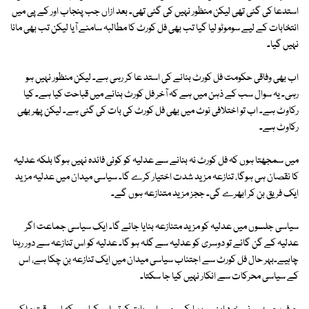
استدعا کی گئی تھی لیکن منظور نہیں کی گئی تھی۔ بعد ازاں جب پنجاب اور کے پی میں
انتخابات کے لیے سوموٹو لیا گیا تب بھی فل کورٹ کا مطالبہ سامنے آیا لیکن تب بھی مانا
نہیں گیا۔
اب بھی وفاقی حکومت فل کورٹ بنانے کی استد عا کر رہی ہے۔ لیکن منظور نہیں ہو
رہی۔ یہ سوال سب کے ذہن میں ہے کہ آخر فل کورٹ بنانے میں قباحت کیا ہے۔ کیا
رکاوٹ ہے۔ اب تو اختلافی نوٹ میں بھی فل کورٹ کی بات کی گئی ہے۔ لیکن پھر بھی
رکاوٹ ہے۔
میں سمجھتا ہوں کہ فل کورٹ نہ بنانے سے عدلیہ کو کوئی فائدہ نہیں ہوگا بلکہ عدلیہ
کا نقصان ہی ہوگا، تنازعہ مزید شدت اختیار کرے گا۔ سیاسی میدان میں عدلیہ مزید
ایک فریق بن کر ابھرے گی۔ ججز مزید متنازعہ ہوں گے۔
سیاسی جلسوں میں عدلیہ کو مزید متنازعہ بنایا جائے گا۔ ایک سیاسی جماعت اگر
عدلیہ کے گن گائے تو دوسری کو عدلیہ سے گلہ ہو گا۔ عدلیہ کو اس تنازعہ سے دور رہنا
چاہیے۔بہر حال فل کورٹ سے اجتناب سیاسی میدان میں ایک تنازعہ بن چکا ہے، اس
کے سیاسی محرکات سے انکار نہیں کیا جا سکتا۔