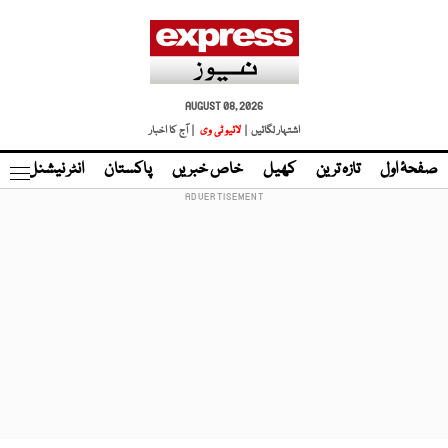
AUGUST 08, 2026
اشتہار لگائیں |
لائیو ٹی وی
| آج کا اخبار
صفحۂ اول
تازہ ترین
کھیل
خاص خبریں
پاکستان
انٹر نیشنل
ٹا