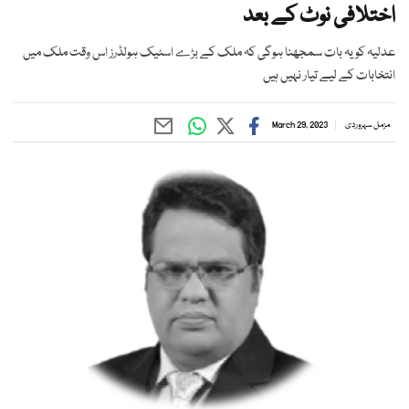
اختلافی نوٹ کے بعد
عدلیہ کو یہ بات سمجھنا ہوگی کہ ملک کے بڑے اسٹیک ہولڈرز اس وقت ملک میں
انتخابات کے لیے تیار نہیں ہیں
مزمل سہروردی
March 29, 2023