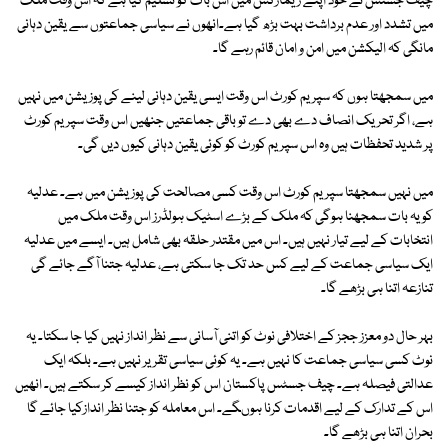
چیف جسٹس نے خود اپنے ریمارکس میں اس بات کو تسلیم کیا ہے کہ اس وقت ملک
میں تشدد اور عدم برداشت بہت بڑھ گیا ہے۔انھوں نے سیاسی جماعتوں سے یقین دہانی
مانگی کہ الیکشن میں امن و امان قائم رہے گا۔
میں سمجھتا ہوں کہ سپریم کورٹ اس وقت ایسی یقین دہانی لینے کی پوزیشن میں نہیں
ہے، اگر تحریک انصاف دے بھی دے تو باقی جماعتیں جنھیں اس وقت سپریم کورٹ
پر شدید تحفظات ہیں وہ اس سپریم کورٹ کو کوئی یقین دہانی کیوں دیں گی۔
میں نہیں سمجھتا سپریم کورٹ اس وقت کسی مصالحت کی پوزیشن میں ہے۔ عدلیہ
کو یہ بات سمجھنا ہوگی کہ ملک کے بڑے اسٹیک ہولڈرز اس وقت ملک میں
انتخابات کے لیے تیار نہیں ہیں۔ اس میں مقتدر حلقہ بھی شامل ہیں۔ ایسے میں عدلیہ
ایک سیاسی جماعت کے لیے کس حد تک جا سکتی ہے، عدلیہ جتنا آگے جائے گی
تنازعہ اتنا ہی بڑھے گا۔
بہر حال دو معزز ججز کے اختلافی نوٹ کو اتنی آسانی سے نظر انداز نہیں کیا جا سکتا۔ یہ
نوٹ کسی سیاسی جماعت کا نہیں ہے۔ یہ کوئی سیاسی تقریر نہیں ہے۔ بلکہ ایک
عدالتی فیصلہ ہے۔ چیف جسٹس پاکستان اس کو نظر انداز کیسے کر سکتے ہیں۔ انھیں
اس کے تدارک کے لیے اقدمات کرنا ہوںگے۔ اس معاملہ کو جتنا نظر اندازکیا جائے گا
بحران اتنا ہی بڑھے گا۔