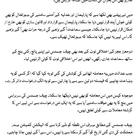
تقاریر بھی اس بحران کی شدت میں اضافہ کر رہی ہیں۔
میں نے پہلے بھی لکھا ہے کہ پارلیمان اور عدلیہ کے آمنے سامنے کی صورتحال کو بھی
کوئی خوش آیند قرار نہیں دیا جا سکتا۔ پارلیمان سے قرار داد اور قانون سازی کو بھی خارج ا ز
امکان قرار نہیں دیا جاسکتا۔ جیسے سماعت آگے بڑھے گی درجہ حرات بھی آگے بڑھے
گا۔ اس لیے یہ نہیں کہا جاسکتا کہ صورتحال ٹھیک ہے۔
دو معزز ججز کے اختلافی نوٹ کے بعد بھی چیف جسٹس نے اپنے پانچ رکنی بنچ کے
ساتھ سماعت جاری رکھی۔ انھوں نے اس اختلافی نوٹ کا کوئی اثر نہیں لیا۔
جب عدالت میںیہ معاملہ اٹھانے کی کوشش کی گئی تو یہ کہا گیا کہ اگر کسی کو یہ
وضاحت چاہیے کہ فیصلہ دو تین سے ہے یا چار تین سے تو وہ الگ درخواست دائر کرے۔
موجودہ کیس میں اس معاملہ کو بھی نہیں دیکھا جا سکتا۔ چیف جسٹس کی سربراہی
میں بنچ کا یہ بھی موقف سامنے آیا ہے کہ یہ ایک نئی درخواست ہے اس لیے اس کا
گزشتہ معاملات سے کوئی تعلق نہیں۔
چیف جسٹس کے مطابق صرف اس نقطہ کو طے کرنا ہے کہ الیکشن کمیشن صدر
مملکت کی دی گئی تاریخ کو آگے کر سکتا ہے یا نہیں۔ اس سے آگے نہیں جانا چاہتے۔