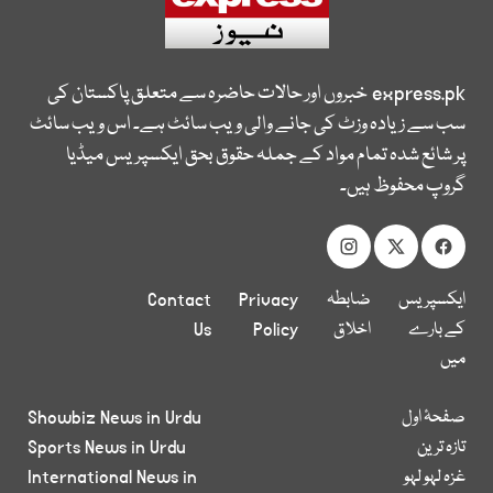
express.pk
خبروں اور حالات حاضرہ سے متعلق پاکستان کی
سب سے زیادہ وزٹ کی جانے والی ویب سائٹ ہے۔ اس ویب سائٹ
پر شائع شدہ تمام مواد کے جملہ حقوق بحق ایکسپریس میڈیا
گروپ محفوظ ہیں۔
ایکسپریس
ضابطہ
Privacy
Contact
کے بارے
اخلاق
Policy
Us
میں
صفحۂ اول
Showbiz News in Urdu
تازہ ترین
Sports News in Urdu
غزہ لہو لہو
International News in