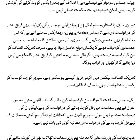
چیف جسٹس سوموٹو کے فیصلے میں اختلاف کے پنڈورا بکس کو بند کرنے کی کوشش
کر رہے ہیں، لیکن شاید یہ درست حکمت عملی نہیں ہے۔
دوسری طرف پاکستان مسلم لیگ (ن) پیپلز پارٹی اور جے یو آئی (ف) نے بھی فریق بننے
کی درخواست دی ہے، تا ہم اس معاملہ پر بھی یہ ریمارکس سامنے آئے ہیں کہ اس
معاملہ کو بھی بعد میں دیکھیں گے۔ میری رائے میں الیکشن کا معاملہ ہے سیاسی
جماعتوں کو موقف دینے کا یکساں موقع حاصل ہونا چاہیے۔ صرف تحریک انصاف کو
سن کر تو فیصلہ درست نہیں۔ اگر باقی سیاسی جماعتوں کو فریق بننے کا موقع ہی نہیں
دیا جائے گا تو کھیل اور خراب ہوگا۔
تحریک انصاف الیکشن میں اکیلی فریق کیسے ہو سکتی ہے۔ سپریم کو رٹ کو سب کو
یکساں سننا چاہیے۔ یہی انصاف کا تقاضہ ہے۔
ایک سیاسی جماعت کا موقف سن کر فیصلہ کون مانے گا۔ نئے اٹارنی جنرل منصور
اعوان نے بھی سماعت میں فل کورٹ بنانے کی درخواست کی ہے۔لیکن ان کی
درخواست منظور نہیں ہوئی۔ سپریم کورٹ میں انتخابات اور دیگر اہم آئینی معاملات کے
لیے فل کورٹ بنانے کی درخواست اور مطالبہ کوئی نئی بات نہیں ہے۔
جب پنجاب کی وزارت اعلیٰ کا معاملہ بھی زیر سماعت تھا تب بھی فل کورٹ بنانے کی