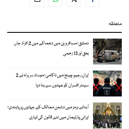
متعلقہ
دمشق؛ مسافر وین میں دھماکے میں 2 افراد جاں
بحق اور 13 زخمی
ایران رجیم چینج میں ناکامی؛ موساد سربراہ نے 2
سینئر افسران کو عہدوں سے ہٹا دیا
آبنائے ہرمز میں دشمن ممالک کے جہازوں پر پابندی؛
ایرانی پارلیمان میں نئے قانون کی تیاری