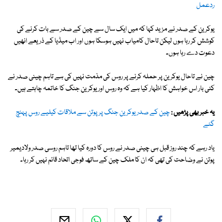
ردعمل
یوکرین کے صدر نے مزید کہا کہ میں ایک سال سے چین کے صدر سے بات کرنے کی
کوشش کر رہا ہوں لیکن تاحال کامیاب نہیں ہوسکا ہوں اور اب میڈیا کے ذریعے انھیں
دعوت دے رہا ہوں۔
چین نے تاحال یوکرین پر حملہ کرنے پر روس کی مذمت نہیں کی ہے تاہم چینی صدر نے
کئی بار اس خواہش کا اظہار کیا ہے کہ وہ روس اور یوکرین جنگ کا خاتمہ چاہتے ہیں۔
یہ خبر بھی پڑھیں :
چین کے صدر یوکرین جنگ پر پوتن سے ملاقات کیلیے روس پہنچ
گئے
یاد رہے کہ چند روز قبل ہی چینی صدر نے روس کا دورہ کیا تھا تاہم روسی صدر ولادیمیر
پوتن نے وضاحت کی تھی کہ ان کا ملک چین کے ساتھ فوجی اتحاد قائم نہیں کر رہا۔