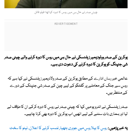
چینی صدر نے حال ہی میں روس کا دورہ کیا تھا؛ فوٹو: فائل
یوکرین کے صدر وولودیمیر زیلنسکی نے حال ہی میں روس کا دورہ کرنے والے چینی صدر
شی جنپنگ کو یوکرین کا دورہ کرنے کی دعوت دی ہے۔
عالمی خبر رساں ادارے کے مطابق یوکرین کے صدر ولادیمیر زیلنسکی نے کہا ہے کہ
روس سے جنگ کے معاملے پر گفتگو کے لیے چین کے صدر شی جنپنگ کے دورے
کے منتظر ہیں۔
صدر زیلنسکی نے انٹرویو میں کہا کہ چینی صدر نے روس کا دورہ کرکے ان کا مؤقف لے
لیا اور ہماری بات سننے کے لیے انھیں اب یوکرین کا دورہ بھی کرنا چاہیے۔
یہ خبر پڑھیں :
روس کا بیلاروس میں جوہری ہتھیار نصب کرنے کا اعلان، نیٹو کا سخت