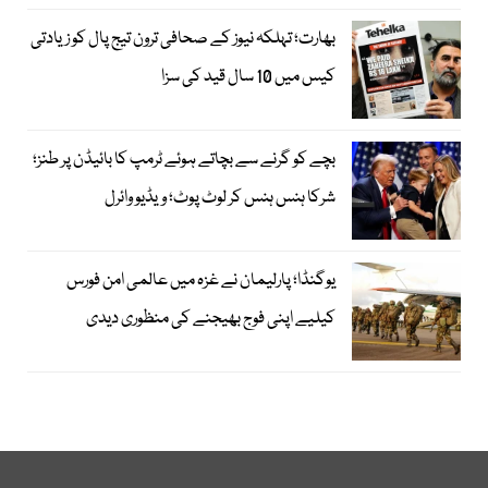
بھارت؛ تہلکہ نیوز کے صحافی ترون تیج پال کو زیادتی
کیس میں 10 سال قید کی سزا
بچے کو گرنے سے بچاتے ہوئے ٹرمپ کا بائیڈن پر طنز؛
شرکا ہنس ہنس کر لوٹ پوٹ؛ ویڈیو وائرل
یوگنڈا؛ پارلیمان نے غزہ میں عالمی امن فورس
کیلیے اپنی فوج بھیجنے کی منظوری دیدی