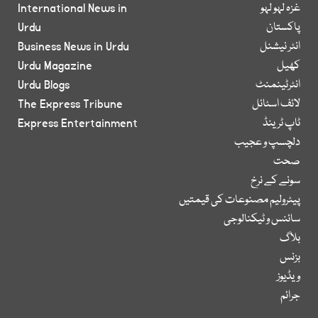
غزہ لہو لہو
International News in
پاکستان
Urdu
انٹر نیشنل
Business News in Urdu
کھیل
Urdu Magazine
انٹرٹینمنٹ
Urdu Blogs
لائف اسٹائل
The Express Tribune
ٹاپ ٹرینڈ
Express Entertainment
دلچسپ و عجیب
صحت
سونے کے نرخ
پیٹرولیم مصنوعات کی قیمتیں
سائنس و ٹیکنالوجی
بلاگ
بزنس
ویڈیوز
جرائم