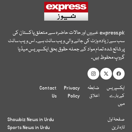
express.pk
خبروں اور حالات حاضرہ سے متعلق پاکستان کی
سب سے زیادہ وزٹ کی جانے والی ویب سائٹ ہے۔ اس ویب سائٹ
پر شائع شدہ تمام مواد کے جملہ حقوق بحق ایکسپریس میڈیا
گروپ محفوظ ہیں۔
ایکسپریس
ضابطہ
Privacy
Contact
کے بارے
اخلاق
Policy
Us
میں
صفحۂ اول
Showbiz News in Urdu
تازہ ترین
Sports News in Urdu