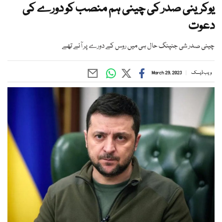
یوکرینی صدر کی چینی ہم منصب کو دورے کی
دعوت
چینی صدر شی جنپنگ حال ہی میں روس کے دورے پر آئے تھے
ویب ڈیسک
March 29, 2023