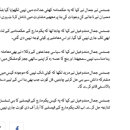
جسٹس نے جمال نے کہا کہ یہ حکمنامہ کھلی عدالت میں نہیں لکھوایا گیا بلکہ 
ممبران نے ناجانے کن وجوہات کی بنا پر مجھے مشاورت میں شامل کرنا ضروری 
جسٹس جمال مندوخیل نے کہا کہ چاہتا تھا کہ یکم مارچ کے حکمنامے کے تناسب پ
ابھی تک جاری نہیں کیا گیا، اور اس معاملے پر کوئی توجہ نہیں دی گئی۔
جسٹس جمال مندوخیل نے کہا کہ سیاسی جماعتوں کے وکلاء نے بھی معاملہ اٹھای
رہنا مناسب نہیں سمجھتا، اور بنچ کا حصہ رہ کر اپنے ساتھی ججز کو مشکل میں نہی
جسٹس جمال مندوخیل نے مزید لکھا کہ کوئی شک نہیں کہ موجودہ کیس میں اہم 
مشترکہ دانش سے ہی حل کرنے چاہئیں، فل کورٹ جب بھی بنا اس کے لیے دستیا
بالادستی قائم کرے گا۔
جسٹس جمال مندوخیل نے کہا کہ یہ کیس یکم مارچ کے فیصلے کا ہی تسلسل ہے،
تنازعہ حل کرے، اب تک یکم مارچ کے فیصلے کا آرڈر آف دی کورٹ جاری نہیں ہ