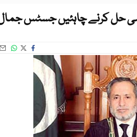
 ہی حل کرنے چاہئیں جسٹس جمال