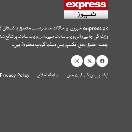
express.pk
خبروں اور حالات حاضرہ سے متعلق پاکستان 
وزٹ کی جانے والی ویب سائٹ ہے۔ اس ویب سائٹ پر شائع شدہ
جملہ حقوق بحق ایکسپریس میڈیا گروپ محفوظ ہیں۔
ایکسپریس کے بارے میں
ضابطہ اخلاق
Privacy Policy