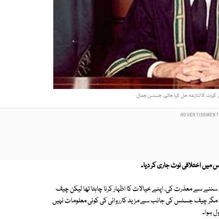
ی کورٹ کا تنازعہ حل کیا جائے، جسٹس جمال
یں اختلافی نوٹ جاری کر دیا۔
ے سے معذرت کی، اپنے خیالات کا اظہار کرنا چاہتا تھا لیکن چیف
رہا، مگر چیف جسٹس کی جانب سے مزید کارروائی کی کوئی معلومات نہیں
 ہوا۔