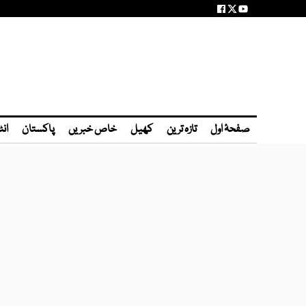
صفحۂ اول
تازہ ترین
کھیل
خاص خبریں
پاکستان
انٹ