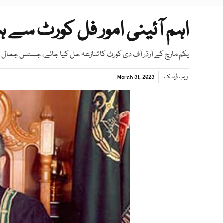
اہم آئینی امور فل کورٹ سے
یکم مارچ کے آرڈر آف دی کورٹ کا تنازعہ حل کیا جائے، جسٹس جمال
ویب ڈیسک
March 31, 2023