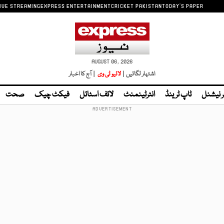
IVE STREAMING
EXPRESS ENTERTAINMENT
CRICKET PAKISTAN
TODAY'S PAPER
AUGUST 06, 2026
اشتہار لگائیں |
لائیو ٹی وی
| آج کا اخبار
ر نیشنل
ٹاپ ٹرینڈ
انٹرٹینمنٹ
لائف اسٹائل
فیکٹ چیک
صحت