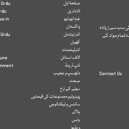
صفحۂ اول
 Urdu
تازہ ترین
rdu
غزہ لہو لہو
ws in
پاکستان
کی سب سے زیادہ
انٹر نیشنل
 Urdu
 تمام مواد کے
کھیل
انٹرٹینمنٹ
لائف اسٹائل
bune
ٹاپ ٹرینڈ
inment
دلچسپ و عجیب
Contact Us
صحت
سونے کے نرخ
پیٹرولیم مصنوعات کی قیمتیں
سائنس و ٹیکنالوجی
بلاگ
بزنس
ویڈیوز