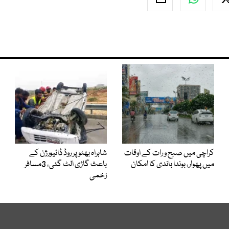
کراچی میں صبح و رات کے اوقات
شاہراہ بھٹو پر روڈ ڈائیورژن کے
میں پھوار، بوندا باندی کا امکان
باعث گاڑی الٹ گئی، 3مسافر
زخمی