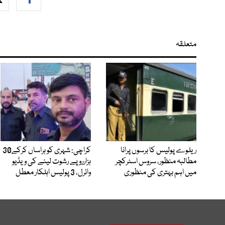
متعلقہ
ریلوے پولیس کا برسوں پرانا
کراچی: شہری کو ہراساں کرکے30
مطالبہ منظور، سروس اسٹرکچر
ہزارروپے رشوت لینے کی ویڈیو
میں اہم بہتری کی منظوری
وائرل، 3 پولیس اہلکار معطل