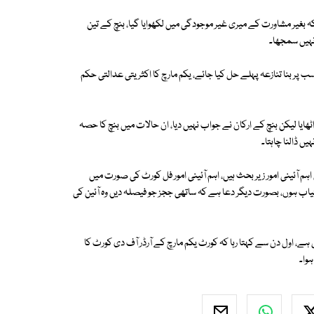
بغیر مشاورت کے میری غیر موجودگی میں لکھوایا گیا، بنچ کے تین
نہیں سمجھا۔
ر بنا تنازعہ پہلے حل کیا جائے، یکم مارچ کا اکثریتی عدالتی حکم
ا لیکن بنچ کے ارکان نے جواب نہیں دیا، ان حالات میں بنچ کا حصہ
ں ڈالنا چاہتا۔
آئینی امور زیر بحث ہیں، اہم آئینی امور فل کورٹ کی صورت میں
ب ہوں، بصورت دیگر دعا ہے کہ ساتھی ججز جو فیصلہ دیں وہ آئین کی
 اول دن سے کہتا رہا کہ کورٹ یکم مارچ کے آرڈر آف دی کورٹ کا
وا۔