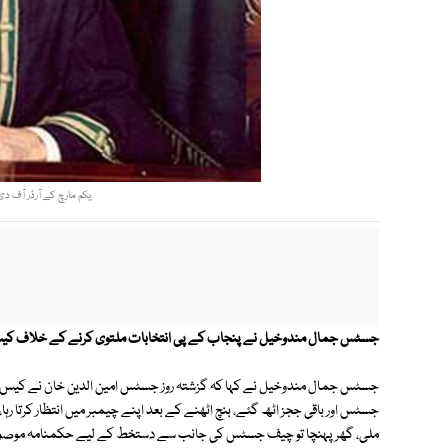
یکم مارچ کے آرڈر آف د
جسٹس جمال مندوخیل نے پنجاب کے پی انتخابات ملتوی کرنے کے خلاف کیس م
جسٹس جمال مندوخیل نے کہا کہ گزشتہ روز جسٹس امین الدین خان نے کیس سنن
جسٹس اور باقی ججز اٹھ گئے، بنچ اٹھنے کے بعد اپنے چیمبر میں انتظار کرتا 
ملی، گھر پہنچا تو چیف جسٹس کی جانب سے دستخط کے لیے حکمنامہ موصول