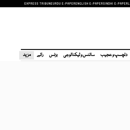
EXPRESS TRIBUNE
URDU E-PAPER
ENGLISH E-PAPER
SINDHI E-PAPER
L
دلچسپ و عجیب
سائنس و ٹیکنالوجی
بزنس
رائے
مزید