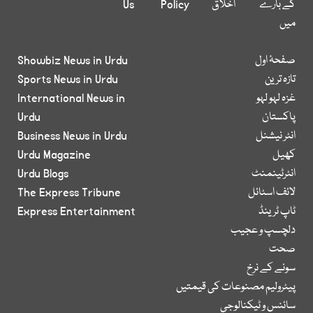
کے بارے
اخلاق
Policy
Us
میں
صفحۂ اول
Showbiz News in Urdu
تازہ ترین
Sports News in Urdu
غزہ لہو لہو
International News in
پاکستان
Urdu
انٹر نیشنل
Business News in Urdu
کھیل
Urdu Magazine
انٹرٹینمنٹ
Urdu Blogs
لائف اسٹائل
The Express Tribune
ٹاپ ٹرینڈ
Express Entertainment
دلچسپ و عجیب
صحت
سونے کے نرخ
پیٹرولیم مصنوعات کی قیمتیں
سائنس و ٹیکنالوجی