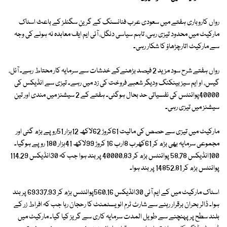
رواں کاروباری ہفتے میں سعودی عرب فنانسنگ کے گرین سگنلز کے باعث اسٹاک
مارکیٹ میں محدود تیزی رہی، تاہم سیاسی دنگل، آئی ایم ایف معاہدہ نہ ہونے کی وجہ
سے مارکیٹ اتارچڑھاؤ کا شکار رہی۔
رواں ہفتے شرح سود مزید 2 فیصد بڑھنےکے خدشات سے سرمایہ کار محتاط رہے۔ آئل،
گیس، او ایم سیز بینکنگ ودیگر شعبے فروخت کی زد میں رہے۔ تیزی سے انڈیکس کی
40000پوائنٹس کی نفسیاتی حد بحال ہوگئی۔ ہفتے کے 2 سیشنز میں مندی اور تین
سیشنز میں تیزی رہی۔
مارکیٹ میں تیزی سے حصص کی مالیت 61کروڑ 62لاکھ 12ہزار 51روپے بڑھ گئی اور
مجموعی سرمایہ بھی بڑھ کر 61کھرب 8ارب 16 کروڑ 99لاکھ 41ہزار 180 روپے ہوگیا۔
100انڈیکس 58.78 پوائنٹس بڑھ کر 40000.83 پر بند ہوا جب کہ 30انڈیکس 114.29
پوائنٹس بڑھ کر 14852.81 پر بند ہوا۔
اسٹاک مارکیٹ میں کے ایم آئی 30انڈیکس 560.16پوائنٹس بڑھ کر 69337.93 پر بند
ہوا۔ ڈالر بحران برقرار رہنے سے شارٹ ٹرم انویسٹمنٹ کا رحجان رہا جب کہ افراط زر کے
بلند سطح پر پہنچنے سے طویل المدت سرمایہ کاری سے گریز کیا گیا۔ مارکیٹ میں