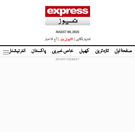
AUGUST 09, 2026
اشتہار لگائیں |
لائیو ٹی وی
| آج کا اخبار
صفحۂ اول
تازہ ترین
کھیل
خاص خبریں
پاکستان
انٹر نیشنل
ٹا