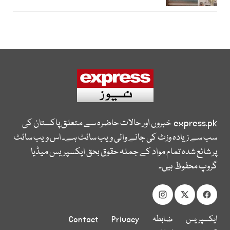
express.pk
خبروں اور حالات حاضرہ سے متعلق پاکستان کی
سب سے زیادہ وزٹ کی جانے والی ویب سائٹ ہے۔ اس ویب سائٹ
پر شائع شدہ تمام مواد کے جملہ حقوق بحق ایکسپریس میڈیا
گروپ محفوظ ہیں۔
ایکسپریس
ضابطہ
Privacy
Contact