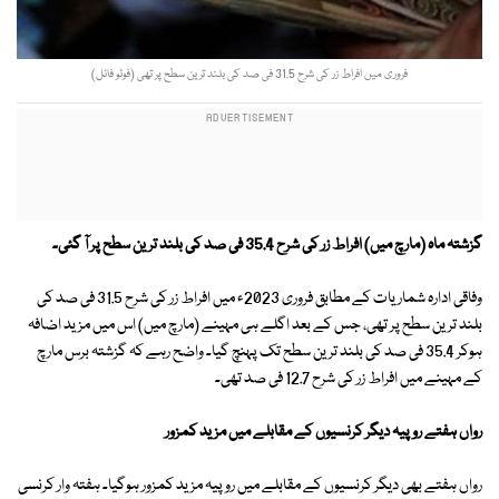
فروری میں افراط زر کی شرح 31.5 فی صد کی بلند ترین سطح پر تھی (فوٹو فائل)
گزشتہ ماہ (مارچ میں) افراط زر کی شرح 35.4 فی صد کی بلند ترین سطح پر آ گئی۔
وفاقی ادارہ شماریات کے مطابق فروری 2023ء میں افراط زر کی شرح 31.5 فی صد کی
بلند ترین سطح پر تھی، جس کے بعد اگلے ہی مہینے (مارچ میں) اس میں مزید اضافہ
ہوکر 35.4 فی صد کی بلند ترین سطح تک پہنچ گیا۔ واضح رہے کہ گزشتہ برس مارچ
کے مہینے میں افراط زر کی شرح 12.7 فی صد تھی۔
رواں ہفتے روپیہ دیگر کرنسیوں کے مقابلے میں مزید کمزور
رواں ہفتے بھی دیگر کرنسیوں کے مقابلے میں روپیہ مزید کمزور ہوگیا۔ ہفتہ وار کرنسی