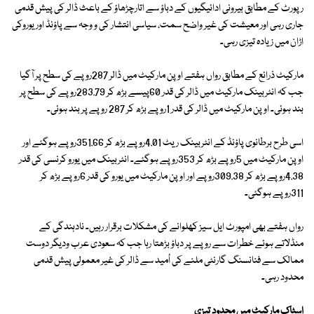
رپورٹ کے مطابق بیرونی ادائیگیوں کے دباؤ سے اتارچڑھاؤ کے باعث ڈالر کی پیش قدمی
جاری رہی اور معیشت کی غیر واضح سمت، سیاسی انتشار کی و وجہ سے پاؤنڈ اور یوروکی
اڑان میں زیادہ تیزی رہی۔
مارکیٹ ذرائع کے مطابق رواں ہفتے اوپن مارکیٹ میں ڈالر 287روپے کی سطح پر آگیا
جب کہ انٹربینک مارکیٹ میں ڈالر کی قدر 60پیسے بڑھ کر 283.79روپے کی سطح پر
بند ہوئی۔ اوپن مارکیٹ میں ڈالر کی قدر 1روپے بڑھ کر 287 روپے پر بند ہوئی۔
اسی طرح برطانوی پاؤنڈ کے انٹربینک ریٹ 4.01روپے بڑھ کر 351.66روپے ہوگئے اور
اوپن مارکیٹ میں 5روپے بڑھ کر 353روپے ہوگئے۔ انٹربینک میں یورو کرنسی کی قدر
4.38روپے بڑھ کر 309.38روپے اور اوپن مارکیٹ میں یورو کی قدر 6روپے بڑھ کر
311روپے ہوگئی۔
رواں ہفتے بھی امپورٹ ایل سیز کھلوانے کی مشکلات برقرار رہیں۔ نادہندگی کے
منڈلاتے ہوئے خطرات سے روپے پر دباؤ بڑھتا رہا جب کہ سعودی عرب ودیگر دوست
ممالک سے فنانسنگ گارنٹی ملنے کی اُمید سے ڈالر کی غیر معمولی پیش قدمی
محدود رہی۔
اسٹاک مارکیٹ میں محدود تیزی