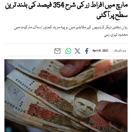
مارچ میں افراط زر کی شرح 354 فیصد کی بلند ترین
سطح پر آگئی
رواں ہفتے دیگر کرنسیوں کے مقابلے میں روپیہ مزید کمزور، اسٹاک مارکیٹ میں
محدود تیزی رہی
ویب ڈیسک
April 01, 2023