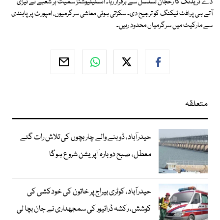
ڈے ٹریڈنگ کا رحجان تسلسل سے برقرار رہا۔ انسٹیٹیوشنز سمیت ہر شعبے نے تیزی
آتے ہی پرافٹ ٹیکنگ کو ترجیح دی۔ سکڑتی ہوئی معاشی سرگرمیوں، امپورٹ پر پابندی
سے مارکیٹ میں سرگرمیاں محدود رہیں۔
متعلقہ
حیدرآباد، ڈوبنے والے چار بچوں کی تلاش رات گئے
معطل، صبح دوبارہ آپریشن شروع ہوگا
حیدرآباد، کوٹری بیراج پر خاتون کی خودکشی کی
کوشش، رکشہ ڈرائیور کی سمجھداری نے جان بچا لی