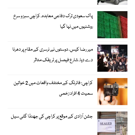
پاک سعودی ترک دفاعی معاہدہ، کراچی سبز و سرخ
روشنیوں میں نہا گیا
میر رضا کیس، دوستوں نے نرسری کے مقام پر دھرنا
دے دیا، شارع فیصل پر ٹریفک متاثر
کراچی: فائرنگ کے مختلف واقعات میں 2 خواتین
سمیت 4 افراد زخمی
جشن آزادی کے موقع پر کراچی کی جھنڈا گلی سیل