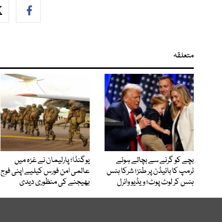
متعلقہ
بچے کو گرنے سے بچاتے ہوئے
یوگنڈا؛ پارلیمان نے غزہ میں
ٹرمپ کا بائیڈن پر طنز؛ شرکا ہنس
عالمی امن فورس کیلیے اپنی فوج
ہنس کر لوٹ پوٹ؛ ویڈیو وائرل
بھیجنے کی منظوری دیدی