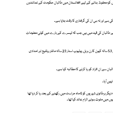
یوں کو محفوظ بنانے کے لیے افغانستان میں طالبان حکومت کے نمائندوں
کی ہے اور نہ ہی ان کی گرفتاری کا وقت بتایا ہے۔
ی سے طالبان کی قید میں ہیں جب کہ تیسرے کے بارے میں کوئی معلومات
میڈیا رپورٹس میں دعویٰ کیا گیا ہے کہ طالبان کی قید میں اس وقت طبی کارکن 53 سالہ کیون کارن ویل، یوٹیوب اسٹار 23 سالہ مائلز روٹلیج اور امدادی
بان سے ان افراد کو رہا کرنے کا مطالبہ کیا ہے۔
ں آیا۔
یاد رہے کہ گزشتہ برس طالبان نے ایک تجربہ کار ٹیلی ویژن کیمرہ مین سمیت 4 دیگر برطانوی شہریوں کو 6 ماہ حراست میں رکھنے کے بعد رہا کر دیا تھا
وں میں ملوث ہونے الزام عائد کیا تھا۔