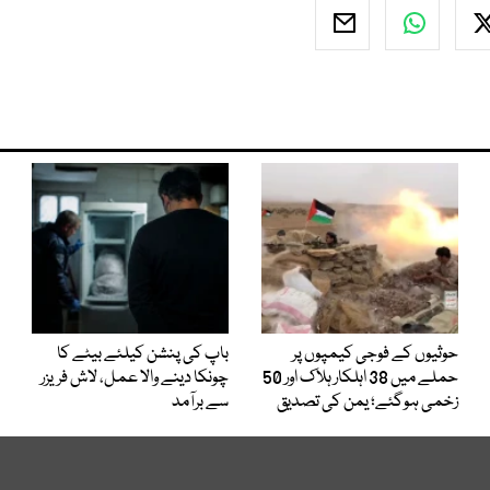
حوثیوں کے فوجی کیمپوں پر
باپ کی پنشن کیلئے بیٹے کا
حملے میں 38 اہلکار ہلاک اور 50
چونکا دینے والا عمل، لاش فریزر
زخمی ہوگئے؛ یمن کی تصدیق
سے برآمد