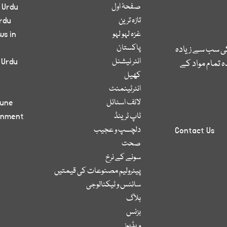
صفحۂ اول
 Urdu
تازہ ترین
rdu
غزہ لہو لہو
ws in
پاکستان
کی سب سے زیادہ
انٹر نیشنل
 Urdu
 تمام مواد کے
کھیل
انٹرٹینمنٹ
لائف اسٹائل
bune
ٹاپ ٹرینڈ
inment
دلچسپ و عجیب
Contact Us
صحت
سونے کے نرخ
پیٹرولیم مصنوعات کی قیمتیں
سائنس و ٹیکنالوجی
بلاگ
بزنس
ویڈیوز