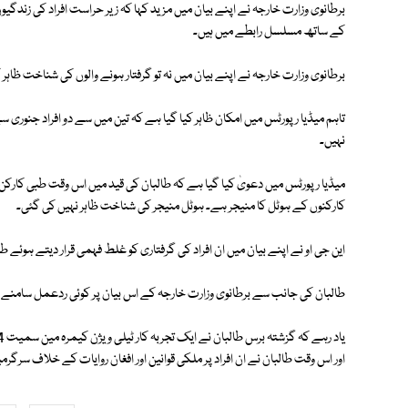
برطانوی وزارت خارجہ نے اپنے بیان میں مزید کہا کہ زیر حراست افراد کی زندگ
کے ساتھ مسلسل رابطے میں ہیں۔
برطانوی وزارت خارجہ نے اپنے بیان میں نہ تو گرفتار ہونے والوں کی شناخت ظاہر 
تاہم میڈیا رپورٹس میں امکان ظاہر کیا گیا ہے کہ تین میں سے دو افراد جنور
نہیں۔
کارکنوں کے ہوٹل کا منیجر ہے۔ ہوٹل منیجر کی شناخت ظاہر نہیں کی گئی۔
این جی او نے اپنے بیان میں ان افراد کی گرفتاری کو غلط فہمی قرار دیتے ہوئے طال
طالبان کی جانب سے برطانوی وزارت خارجہ کے اس بیان پر کوئی ردعمل سامنے نہی
اور اس وقت طالبان نے ان افراد پر ملکی قوانین اور افغان روایات کے خلاف سرگرمی