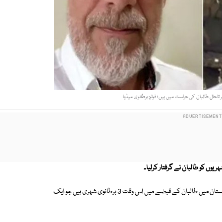
ر تاحال طالبان کی حراست میں ہیں؛ فوٹو: برطانوی میڈیا
عالمی خبر رساں ادارے کے مطابق برطانیہ کی وزارت خارجہ نے کہا ہے کہ افغانستان میں طالبان کے قبضے میں اس وقت 3 برطانوی شہری ہیں جو ایک