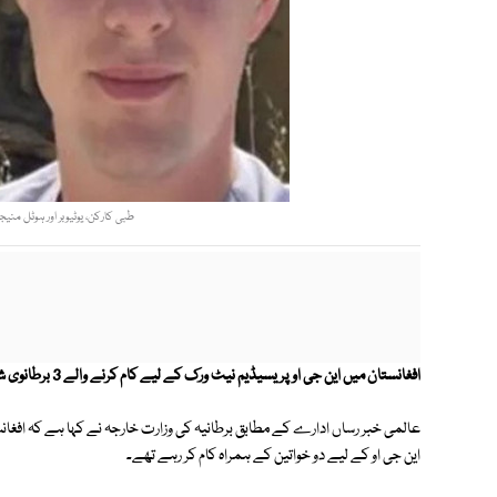
طبی کارکن، یوٹیوبر اور ہوٹل منیج
افغانستان میں این جی او پریسیڈیم نیٹ ورک کے لیے کام کرنے والے 3 برطانوی شہریوں کو طالبان نے گرفتار کرلیا۔
این جی او کے لیے دو خواتین کے ہمراہ کام کر رہے تھے۔