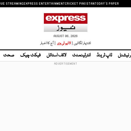
IVE STREAMING
EXPRESS ENTERTAINMENT
CRICKET PAKISTAN
TODAY'S PAPER
AUGUST 06, 2026
اشتہار لگائیں |
لائیو ٹی وی
| آج کا اخبار
ر نیشنل
ٹاپ ٹرینڈ
انٹرٹینمنٹ
لائف اسٹائل
فیکٹ چیک
صحت