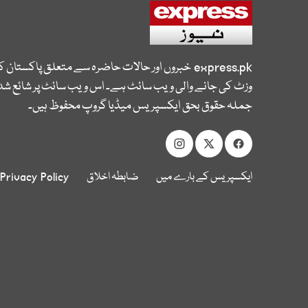
express.pk
خبروں اور حالات حاضرہ سے متعلق پاکستان 
وزٹ کی جانے والی ویب سائٹ ہے۔ اس ویب سائٹ پر شائع شدہ
جملہ حقوق بحق ایکسپریس میڈیا گروپ محفوظ ہیں۔
ایکسپریس کے بارے میں
ضابطہ اخلاق
Privacy Policy