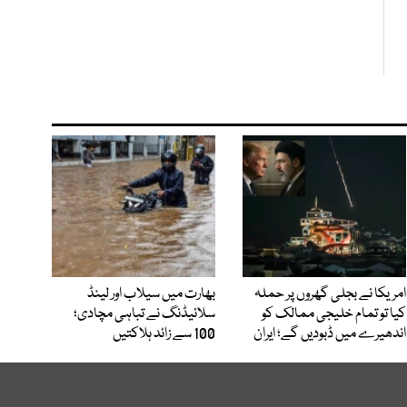
امریکا نے بجلی گھروں پر حملہ
بھارت میں سیلاب اور لینڈ
کیا تو تمام خلیجی ممالک کو
سلائیڈنگ نے تباہی مچادی؛
اندھیرے میں ڈبودیں گے؛ ایران
100 سے زائد ہلاکتیں