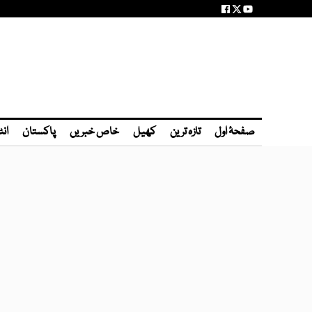
صفحۂ اول
تازہ ترین
کھیل
خاص خبریں
پاکستان
انٹ