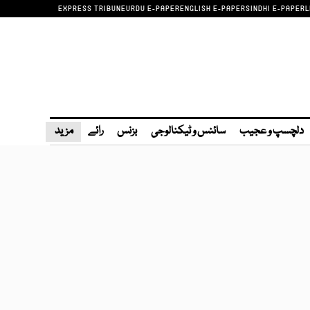
EXPRESS TRIBUNE
URDU E-PAPER
ENGLISH E-PAPER
SINDHI E-PAPER
L
دلچسپ و عجیب
سائنس و ٹیکنالوجی
بزنس
رائے
مزید