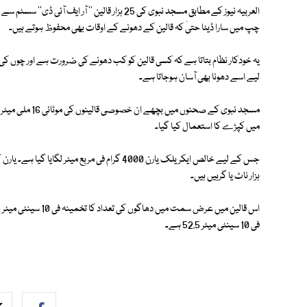
العربیہ نیوز کے مطابق مسجد نبوی کی 25 ہزار قالی
چپ میں سارا ڈیٹا حتیٰ کہ قالین کے دھونے کے اوقات بھی محفوظ ہوتے ہیں۔
یہ خودکار نظام بتاتا ہے کہ کسی قالین کو کب دھونے کی ضرورت ہے اور چوں کی 
لیے اسے دھونا بھی آسان ہوجاتا ہے۔
مسجد نبوی کے صحن
میں کپڑے کا استعمال کیا گیا۔
ہزار ناٹ یا گرہیں ہیں۔
فی 10 سینٹی میٹر 52.5 ہے۔