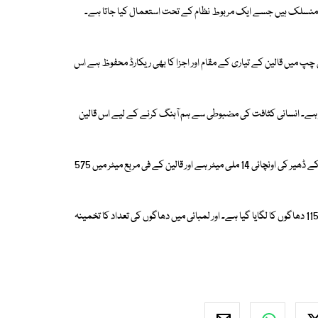
ن '' آر ایف آئی ڈی'' سسٹم سے منسلک ہیں جسے ایک مربوط نظام کے تحت استعمال کیا جاتا ہے۔
چپ میں قالین کے تیاری کے مقام اور اجزا کا بھی ریکارڈ محفوظ ہے اس
وں میں بچھے ان خصوصی قالینوں کی موٹائی 16 ملی میٹر ہے۔ انسانی کثافت کی مضبوطی سے ہم آہنگ کرنے کے لیے اس قالین
جس کے لیے خالص ایکریلک یارن 4000 گرام فی مربع میٹر لگایا گیا ہے۔ یارن کے ڈھیر کی اونچائی 14 ملی میٹر ہے اور قالین کے فی مربع میٹر میں 575
اس قالین میں عرض سمت میں دھاگوں کی تعداد کا تخمینہ فی 10 سینٹی میٹر 115 دھاگوں کا لگایا گیا ہے۔ اور لمبائی میں دھاگوں کی تعداد کا تخمینہ