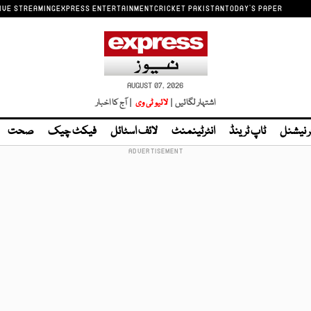
IVE STREAMING
EXPRESS ENTERTAINMENT
CRICKET PAKISTAN
TODAY'S PAPER
AUGUST 07, 2026
اشتہار لگائیں |
لائیو ٹی وی
| آج کا اخبار
ر نیشنل
ٹاپ ٹرینڈ
انٹرٹینمنٹ
لائف اسٹائل
فیکٹ چیک
صحت