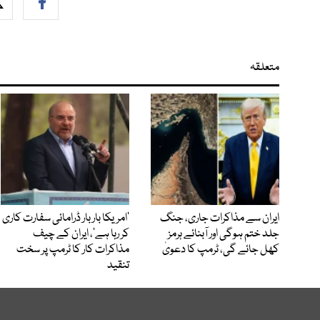
متعلقہ
ایران سے مذاکرات جاری، جنگ
’امریکا بار بار ڈرامائی سفارت کاری
جلد ختم ہوگی اور آبنائے ہرمز
کر رہا ہے‘، ایران کے چیف
کھل جائے گی، ٹرمپ کا دعویٰ
مذاکرات کار کا ٹرمپ پر سخت
تنقید