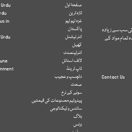
صفحۂ اول
 Urdu
تازہ ترین
rdu
غزہ لہو لہو
ws in
پاکستان
کی سب سے زیادہ
انٹر نیشنل
 Urdu
 تمام مواد کے
کھیل
انٹرٹینمنٹ
لائف اسٹائل
bune
ٹاپ ٹرینڈ
inment
دلچسپ و عجیب
Contact Us
صحت
سونے کے نرخ
پیٹرولیم مصنوعات کی قیمتیں
سائنس و ٹیکنالوجی
بلاگ
بزنس