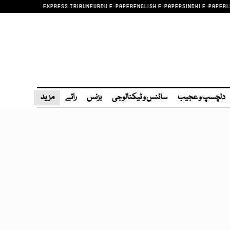
EXPRESS TRIBUNE
URDU E-PAPER
ENGLISH E-PAPER
SINDHI E-PAPER
L
دلچسپ و عجیب
سائنس و ٹیکنالوجی
بزنس
رائے
مزید