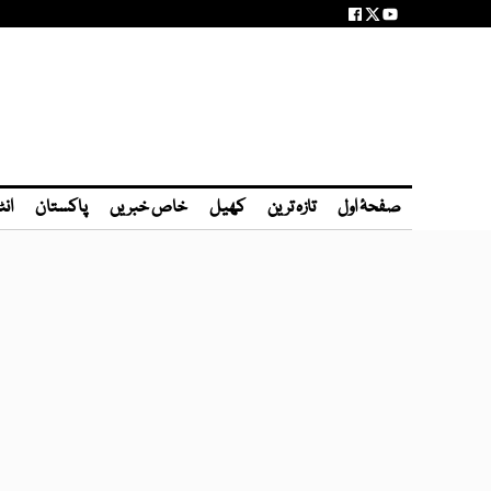
صفحۂ اول
تازہ ترین
کھیل
خاص خبریں
پاکستان
انٹ