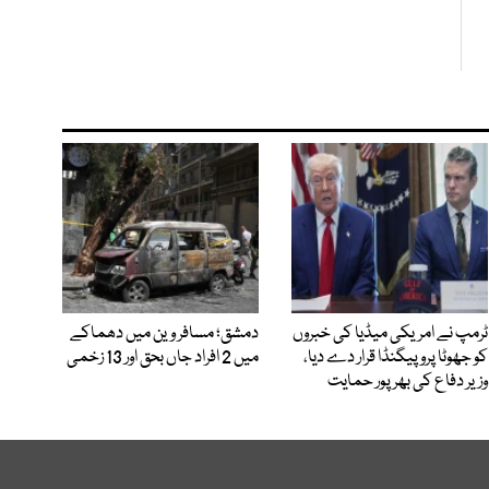
ٹرمپ نے امریکی میڈیا کی خبروں
دمشق؛ مسافر وین میں دھماکے
کو جھوٹا پروپیگنڈا قرار دے دیا،
میں 2 افراد جاں بحق اور 13 زخمی
وزیر دفاع کی بھرپور حمایت