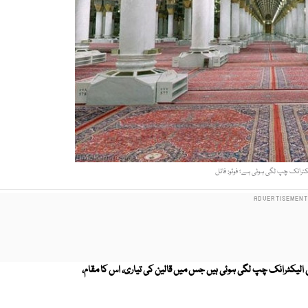
کٹرانک چپ لگی ہوئی ہے؛ فوٹو: فائل
 الیکٹرانک چپ لگی ہوئی ہیں جس میں قالین کی تیاری، اس کا مقام،