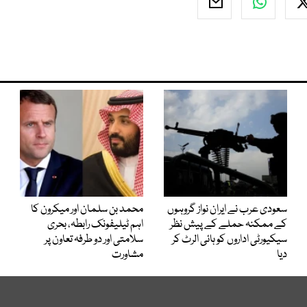
سعودی عرب نے ایران نواز گروہوں
محمد بن سلمان اور میکرون کا
کے ممکنہ حملے کے پیش نظر
اہم ٹیلیفونک رابطہ، بحری
سیکیورٹی اداروں کو ہائی الرٹ کر
سلامتی اور دو طرفہ تعاون پر
دیا
مشاورت