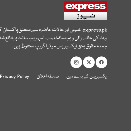
express.pk
خبروں اور حالات حاضرہ سے متعلق پاکستان 
وزٹ کی جانے والی ویب سائٹ ہے۔ اس ویب سائٹ پر شائع شدہ
جملہ حقوق بحق ایکسپریس میڈیا گروپ محفوظ ہیں۔
ایکسپریس کے بارے میں
ضابطہ اخلاق
Privacy Policy