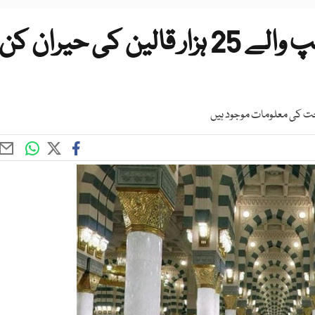
مسجد نبوی کے الیکٹرانک چپ والے 25 ہزار قالین کی حیران کن
اخت کی معلومات موجود ہیں