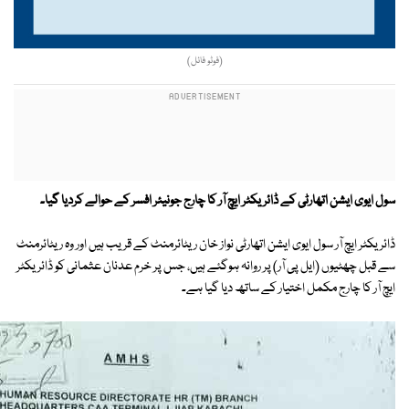
(فوٹو فائل)
سول ایوی ایشن اتھارٹی کے ڈائریکٹر ایچ آر کا چارج جونیئر افسر کے حوالے کردیا گیا۔
ڈائریکٹر ایچ آر سول ایوی ایشن اتھارٹی نواز خان ریٹائرمنٹ کے قریب ہیں اور وہ ریٹائرمنٹ
سے قبل چھٹیوں (ایل پی آر) پر روانہ ہوگئے ہیں، جس پر خرم عدنان عثمانی کو ڈائریکٹر
ایچ آر کا چارج مکمل اختیار کے ساتھ دیا گیا ہے۔