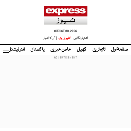
AUGUST 09, 2026
اشتہار لگائیں |
لائیو ٹی وی
| آج کا اخبار
صفحۂ اول
تازہ ترین
کھیل
خاص خبریں
پاکستان
انٹر نیشنل
ٹا