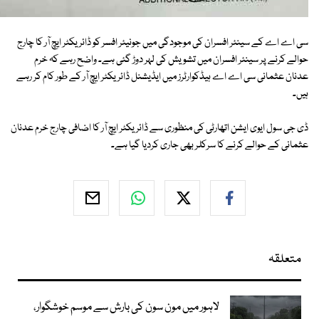
سی اے اے کے سینئر افسران کی موجودگی میں جونیئر افسر کو ڈائریکٹر ایچ آر کا چارج
حوالے کرنے پر سینئر افسران میں تشویش کی لہر دوڑ گئی ہے۔ واضح رہے کہ خرم
عدنان عثمانی سی اے اے ہیڈکوارٹرز میں ایڈیشنل ڈائریکٹر ایچ آر کے طور کام کر رہے
ہیں۔
ڈی جی سول ایوی ایشن اتھارٹی کی منظوری سے ڈائریکٹر ایچ آر کا اضافی چارج خرم عدنان
عثمانی کے حوالے کرنے کا سرکلر بھی جاری کردیا گیا ہے۔
متعلقہ
لاہور میں مون سون کی بارش سے موسم خوشگوار،