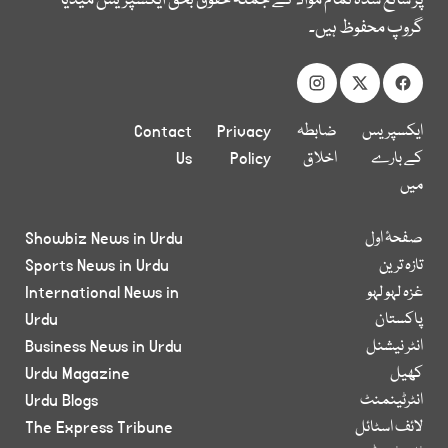
پر شائع شدہ تمام مواد کے جملہ حقوق بحق ایکسپریس میڈیا
گروپ محفوظ ہیں۔
ایکسپریس
ضابطہ
Privacy
Contact
کے بارے
اخلاق
Policy
Us
میں
صفحۂ اول
Showbiz News in Urdu
تازہ ترین
Sports News in Urdu
غزہ لہو لہو
International News in
پاکستان
Urdu
انٹر نیشنل
Business News in Urdu
کھیل
Urdu Magazine
انٹرٹینمنٹ
Urdu Blogs
لائف اسٹائل
The Express Tribune