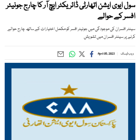
سول ایوی ایشن اتھارٹی ڈائریکٹر ایچ آر کا چارج جونیئر
افسر کے حوالے
سینئر افسران کی موجودگی میں جونیئر افسر کو مکمل اختیارات کے ساتھ چارج حوالے
کرنے پر سینئر افسران میں تشویش
ویب ڈیسک
April 05, 2023