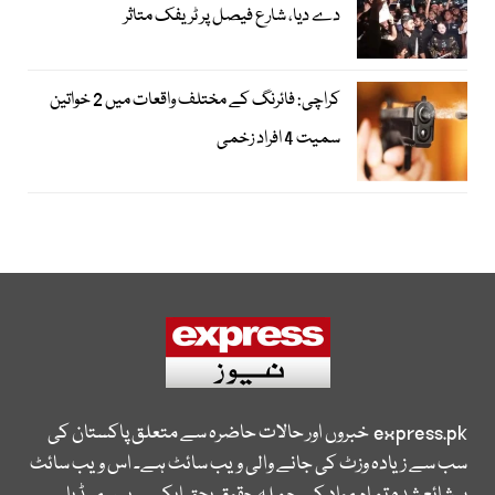
دے دیا، شارع فیصل پر ٹریفک متاثر
کراچی: فائرنگ کے مختلف واقعات میں 2 خواتین
سمیت 4 افراد زخمی
express.pk
خبروں اور حالات حاضرہ سے متعلق پاکستان کی
سب سے زیادہ وزٹ کی جانے والی ویب سائٹ ہے۔ اس ویب سائٹ