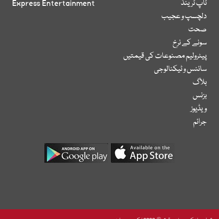
ٹاپ ٹرینڈ
Express Entertainment
دلچسپ و عجیب
صحت
سونے کے نرخ
پیٹرولیم مصنوعات کی قیمتیں
سائنس و ٹیکنالوجی
بلاگ
بزنس
ویڈیوز
جرائم