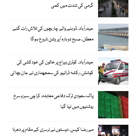
گرمی کی شدت میں کمی
حیدرآباد، ڈوبنے والے چار بچوں کی تلاش رات گئے
معطل، صبح دوبارہ آپریشن شروع ہوگا
حیدرآباد، کوٹری بیراج پر خاتون کی خودکشی کی
کوشش، رکشہ ڈرائیور کی سمجھداری نے جان بچا لی
پاک سعودی ترک دفاعی معاہدہ، کراچی سبز و سرخ
روشنیوں میں نہا گیا
میر رضا کیس، دوستوں نے نرسری کے مقام پر دھرنا