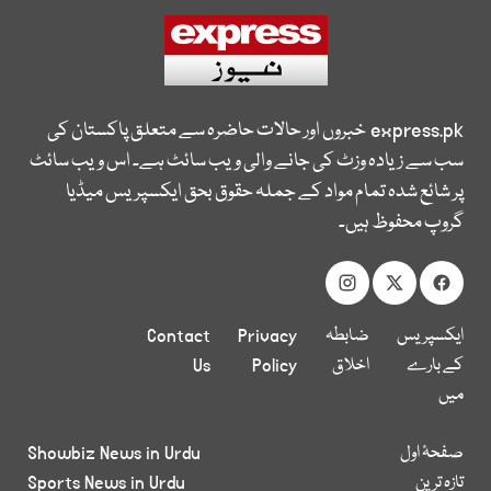
express.pk
خبروں اور حالات حاضرہ سے متعلق پاکستان کی
سب سے زیادہ وزٹ کی جانے والی ویب سائٹ ہے۔ اس ویب سائٹ
پر شائع شدہ تمام مواد کے جملہ حقوق بحق ایکسپریس میڈیا
گروپ محفوظ ہیں۔
ایکسپریس
ضابطہ
Privacy
Contact
کے بارے
اخلاق
Policy
Us
میں
صفحۂ اول
Showbiz News in Urdu
تازہ ترین
Sports News in Urdu