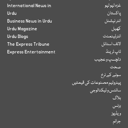
غزہ لہو لہو
International News in
پاکستان
Urdu
انٹر نیشنل
Business News in Urdu
کھیل
Urdu Magazine
انٹرٹینمنٹ
Urdu Blogs
لائف اسٹائل
The Express Tribune
ٹاپ ٹرینڈ
Express Entertainment
دلچسپ و عجیب
صحت
سونے کے نرخ
پیٹرولیم مصنوعات کی قیمتیں
سائنس و ٹیکنالوجی
بلاگ
بزنس
ویڈیوز
جرائم