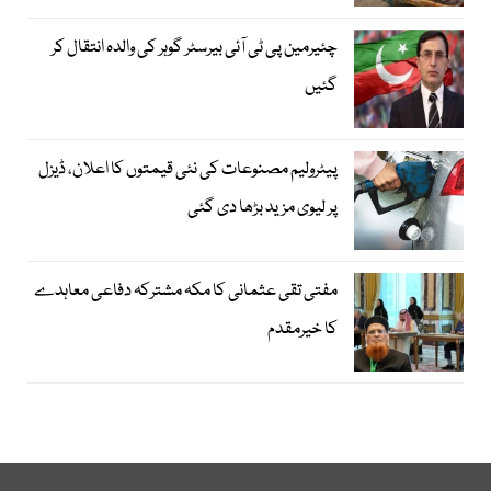
چئیرمین پی ٹی آئی بیرسٹر گوہر کی والدہ انتقال کر
گئیں
پیٹرولیم مصنوعات کی نئی قیمتوں کا اعلان، ڈیزل
پر لیوی مزید بڑھا دی گئی
مفتی تقی عثمانی کا مکہ مشترکہ دفاعی معاہدے
کا خیرمقدم