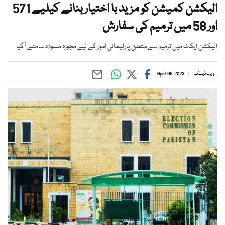
الیکشن کمیشن کو مزید با اختیار بنانے کیلیے 571
اور 58 میں ترمیم کی سفارش
الیکشن ایکٹ میں ترمیم سے متعلق پارلیمانی امور کے لیے مجوزہ مسودہ سامنے آگیا
ویب ڈیسک
April 09, 2023