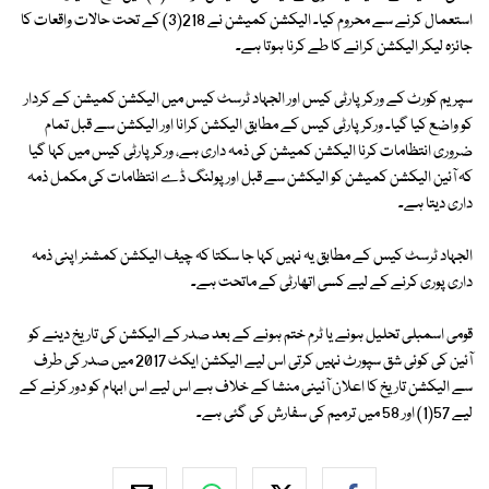
استعمال کرنے سے محروم کیا۔ الیکشن کمیشن نے 218(3) کے تحت حالات واقعات کا
جائزہ لیکر الیکشن کرانے کا طے کرنا ہوتا ہے۔
سپریم کورٹ کے ورکر پارٹی کیس اور الجہاد ٹرسٹ کیس میں الیکشن کمیشن کے کردار
کو واضع کیا گیا۔ ورکر پارٹی کیس کے مطابق الیکشن کرانا اور الیکشن سے قبل تمام
ضروری انتظامات کرنا الیکشن کمیشن کی ذمہ داری ہے، ورکر پارٹی کیس میں کہا گیا
کہ آئین الیکشن کمیشن کو الیکشن سے قبل اور پولنگ ڈے انتظامات کی مکمل ذمہ
داری دیتا ہے۔
الجہاد ٹرسٹ کیس کے مطابق یہ نہیں کہا جا سکتا کہ چیف الیکشن کمشنر اپنی ذمہ
داری پوری کرنے کے لیے کسی اتھارٹی کے ماتحت ہے۔
قومی اسمبلی تحلیل ہونے یا ٹرم ختم ہونے کے بعد صدر کے الیکشن کی تاریخ دینے کو
آئین کی کوئی شق سپورٹ نہیں کرتی اس لیے الیکشن ایکٹ 2017 میں صدر کی طرف
سے الیکشن تاریخ کا اعلان آئینی منشا کے خلاف ہے اس لیے اس ابہام کو دور کرنے کے
لیے 57(1) اور 58 میں ترمیم کی سفارش کی گئی ہے۔