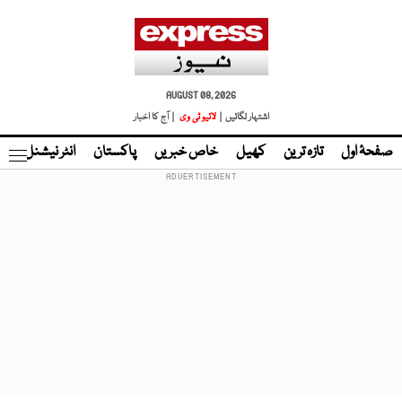
AUGUST 08, 2026
اشتہار لگائیں |
لائیو ٹی وی
| آج کا اخبار
صفحۂ اول
تازہ ترین
کھیل
خاص خبریں
پاکستان
انٹر نیشنل
ٹا