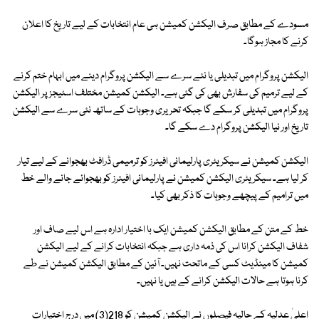
مسودے کے مطابق صرف الیکشن کمیشن ہی عام انتخابات کے لیے تاریخ کا اعلان
کرنے کا مجاز ہوگا۔
الیکشن پروگرام میں تبدیلی یا نئے سرے سے الیکشن پروگرام دینے میں ابہام ختم کرنے
کے لیے ترمیم کی سفارش بھی کی گئی ہے۔ الیکشن کمیشن مختلف اسٹیجز پر الیکشن
پروگرام میں تبدیلی کر سکے گا جبکہ تحریری وجوہات کے ساتھ نئی سرے سے الیکشن
تاریخ اور نیا الیکشن پروگرام دے سکے گا۔
الیکشن کمیشن نے سیکریٹری پارلیمانی افیئرز کو ترمیمی ڈرافٹ بھجوانے کے لیے تیار
کر لیا ہے۔ سیکریٹری الیکشن کمیشن نے پارلیمانی افیئرز کو بھجوائے جانے والے خط
میں ترامیم کے پیچھے وجوہات کا ذکر بھی کیا۔
خط کے متن کے مطابق الیکشن کمیشن ایک با اختیار ادارہ ہے اس لیے صاف اور
شفاف الیکشن کرانا اس کی ذمہ داری ہے جبکہ انتخابات کرانے کے لیے الیکشن
کمیشن کا مینڈیٹ کسی کے ماتحت نہیں۔ آئین کے مطابق الیکشن کمیشن نے طے
کرنا ہوتا ہے حالات الیکشن کرانے کے ہیں یا نہیں۔
اعلیٰ عدلیہ کے حالیہ فیصلوں نے الیکشن کمیشن کو 218(3) میں درج اختیارات