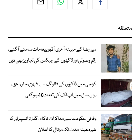
متعلقہ
میر رضا کے مبینہ آخری آڈیو پیغامات سامنے آگئے،
رقم وصولی اور لاکھوں کے چیکس کی تجاویز بھی دیں
کراچی میں ڈاکوؤں کی فائرنگ سے شہری جاں بحق،
رواں سال میں اب تک کی تعداد 46 ہوگئی
وفاقی حکومت سے مذاکرات ناکام، گڈز ٹرانسپورٹرز کا
غیرمعینہ مدت تک ہڑتال کا اعلان