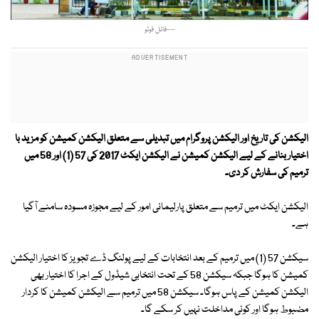
—فائل فوٹو
الیکشن کی تاریخ اور الیکشن پروگرام میں تبدیلی سے متعلق الیکشن کمیشن کو مزید با
اختیار بنانے کے لیے الیکشن کمیشن نے الیکشن ایکٹ 2017 کی 57 (1) اور 58 میں
ترمیم کی سفارش کر دی۔
الیکشن ایکٹ میں ترمیم سے متعلق پارلیمانی امور کے لیے مجوزہ مسودہ سامنے آگیا
ہے۔
سیکشن 57 (1) میں ترمیم کے بعد انتخابات کے لیے پولنگ ڈے تجویز کا اختیار الیکشن
کمیشن کا ہوگا جبکہ سیکشن 58 کے تحت انتخابی شیڈول کے اجرا کا اختیار بھی
الیکشن کمیشن کے پاس ہوگا۔ سیکشن 58 میں ترمیم سے الیکشن کمیشن کا کردار
مضبوط ہوگا اور کوئی مداخلت نہیں کر سکے گا۔