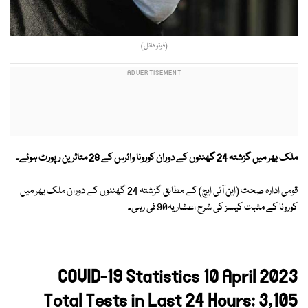
(فوٹو فائل)
ملک بھر میں گزشتہ 24 گھنٹوں کے دوران کورونا وائرس کے 28 متاثرین رپورٹ ہوئے۔
قومی ادارہ صحت (این آئی ایچ) کے مطابق گزشتہ 24 گھنٹوں کے دوران ملک بھر میں
کورونا کے مثبت کیسز کی شرح اعشاریہ90 فی رہی۔
COVID-19 Statistics 10 April 2023
Total Tests in Last 24 Hours: 3,105