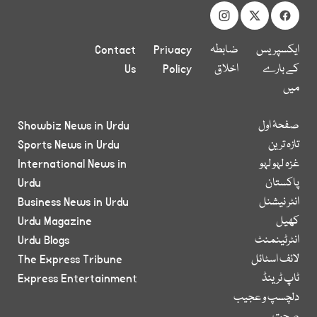
ایکسپریس
ضابطہ
Privacy
Contact
کے بارے
اخلاق
Policy
Us
میں
صفحۂ اول
Showbiz News in Urdu
تازہ ترین
Sports News in Urdu
غزہ لہو لہو
International News in
پاکستان
Urdu
انٹر نیشنل
Business News in Urdu
کھیل
Urdu Magazine
انٹرٹینمنٹ
Urdu Blogs
لائف اسٹائل
The Express Tribune
ٹاپ ٹرینڈ
Express Entertainment
دلچسپ و عجیب