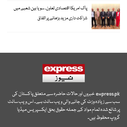
پاک امریکا اقتصادی تعاون، سویا بین شعبے میں
شراکت داری مزید بڑھانے پر اتفاق
express.pk
خبروں اور حالات حاضرہ سے متعلق پاکستان کی
سب سے زیادہ وزٹ کی جانے والی ویب سائٹ ہے۔ اس ویب سائٹ
پر شائع شدہ تمام مواد کے جملہ حقوق بحق ایکسپریس میڈیا
گروپ محفوظ ہیں۔