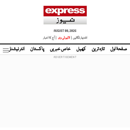
AUGUST 08, 2026
اشتہار لگائیں |
لائیو ٹی وی
| آج کا اخبار
صفحۂ اول
تازہ ترین
کھیل
خاص خبریں
پاکستان
انٹر نیشنل
ٹا