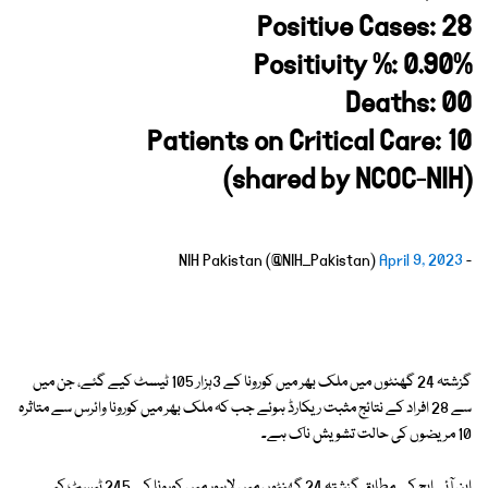
Positive Cases: 28
Positivity %: 0.90%
Deaths: 00
Patients on Critical Care: 10
(shared by NCOC-NIH)
April 9, 2023
- NIH Pakistan (@NIH_Pakistan)
گزشتہ 24 گھنٹوں میں ملک بھر میں کورونا کے 3ہزار 105 ٹیسٹ کیے گئے، جن میں
سے 28 افراد کے نتائج مثبت ریکارڈ ہوئے جب کہ ملک بھر میں کورونا وائرس سے متاثرہ
10 مریضوں کی حالت تشویش ناک ہے۔
این آئی ایچ کے مطابق گزشتہ 24 گھنٹوں میں لاہور میں کورونا کے 245 ٹیسٹ کیے