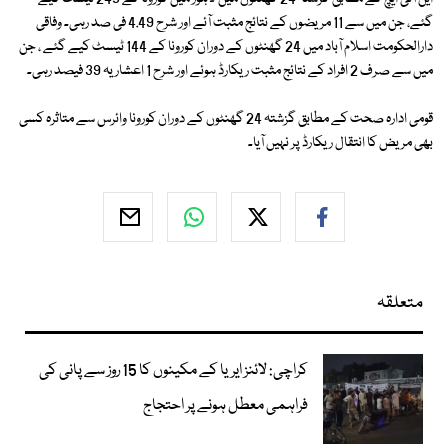
گئے، جن میں سے 11 مریضوں کے نتائج مثبت آئے اور شرح 4.49 فی صد رہی۔ وفاقی
دارالحکومت اسلام آباد میں 24 گھنٹوں کے دوران کورونا کے 144 ٹیسٹ کیے گئے ، جن
میں سے صرف 2 افراد کے نتائج مثبت ریکارڈ ہوئے اور شرح 1 اعشاریہ 39 فیصد رہی۔
قومی ادارہ صحت کے مطابق گزشتہ 24 گھنٹوں کے دوران کورونا وائرس سے متاثرہ کسی
بھی مریض کا انتقال ریکارڈ پر نہیں آیا۔
متعلقہ
کراچی: لائنز ایریا کے مکینوں کا 15 روز سے پانی کی
فراہمی معطل ہونے پر احتجاج