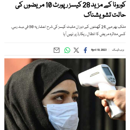
کورونا کے مزید 28 کیسز رپورٹ 10 مریضوں کی
حالت تشویشناک
ملک بھر میں 24 گھنٹوں کے دوران مثبت کیسز کی شرح اعشاریہ 90 فی صد رہی،
کسی متاثرہ مریض کا انتقال ریکارڈ پر نہیں آیا
ویب ڈیسک
April 10, 2023