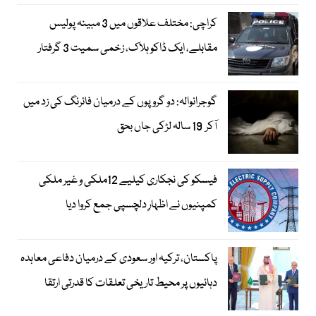
کراچی: مختلف علاقوں میں 3 مبینہ پولیس
مقابلے، ایک ڈاکو ہلاک، زخمی سمیت 3 گرفتار
گوجرانوالہ: دو گروپوں کے درمیان فائرنگ کی زد میں
آکر 19 سالہ لڑکی جاں بحق
فیسکو کی نجکاری کیلیے 12ملکی و غیر ملکی
کمپنیوں نے اظہارِ دلچسپی جمع کروا دیا
پاکستان، ترکیہ اور سعودی کے درمیان دفاعی معاہدہ
دہائیوں پر محیط تاریخی تعلقات کا قدرتی ارتقا