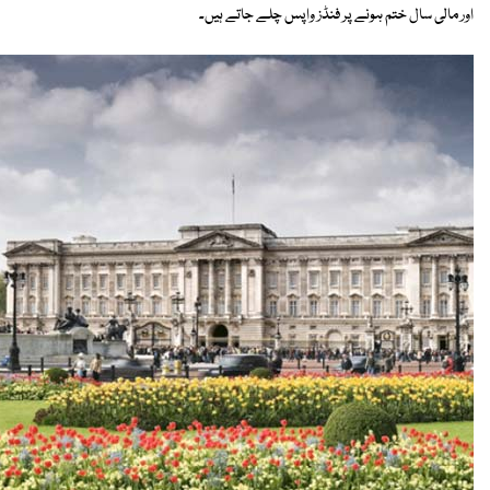
اور مالی سال ختم ہونے پر فنڈز واپس چلے جاتے ہیں۔