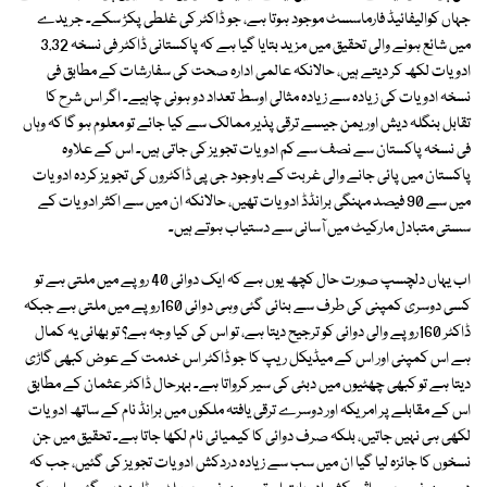
جہاں کوالیفائیڈ فارماسسٹ موجود ہوتا ہے، جو ڈاکٹر کی غلطی پکڑ سکے۔ جریدے
میں شائع ہونے والی تحقیق میں مزید بتایا گیا ہے کہ پاکستانی ڈاکٹر فی نسخہ 3.32
ادویات لکھ کر دیتے ہیں، حالانکہ عالمی ادارہ صحت کی سفارشات کے مطابق فی
نسخہ ادویات کی زیادہ سے زیادہ مثالی اوسط تعداد دو ہونی چاہیے۔ اگر اس شرح کا
تقابل بنگلہ دیش اور یمن جیسے ترقی پذیر ممالک سے کیا جائے تو معلوم ہو گا کہ وہاں
فی نسخہ پاکستان سے نصف سے کم ادویات تجویز کی جاتی ہیں۔ اس کے علاوہ
پاکستان میں پائی جانے والی غربت کے باوجود جی پی ڈاکٹروں کی تجویز کردہ ادویات
میں سے 90 فیصد مہنگی برانڈڈ ادویات تھیں، حالانکہ ان میں سے اکثر ادویات کے
سستی متبادل مارکیٹ میں آسانی سے دستیاب ہوتے ہیں۔
اب یہاں دلچسپ صورت حال کچھ یوں ہے کہ ایک دوائی 40 روپے میں ملتی ہے تو
کسی دوسری کمپنی کی طرف سے بنائی گئی وہی دوائی 160روپے میں ملتی ہے جبکہ
ڈاکٹر 160روپے والی دوائی کو ترجیح دیتا ہے، تو اس کی کیا وجہ ہے؟ تو بھائی یہ کمال
ہے اس کمپنی اور اس کے میڈیکل ریپ کا جو ڈاکٹر اس خدمت کے عوض کبھی گاڑی
دیتا ہے تو کبھی چھٹیوں میں دبئی کی سیر کرواتا ہے۔ بہرحال ڈاکٹر عثمان کے مطابق
اس کے مقابلے پر امریکہ اور دوسرے ترقی یافتہ ملکوں میں برانڈ نام کے ساتھ ادویات
لکھی ہی نہیں جاتیں، بلکہ صرف دوائی کا کیمیائی نام لکھا جاتا ہے۔ تحقیق میں جن
نسخوں کا جائزہ لیا گیا ان میں سب سے زیادہ دردکش ادویات تجویز کی گئیں، جب کہ