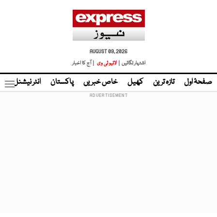
AUGUST 09, 2026
اشتہار لگائیں |
لائیو ٹی وی
| آج کا اخبار
صفحۂ اول
تازہ ترین
کھیل
خاص خبریں
پاکستان
انٹر نیشنل
ٹا