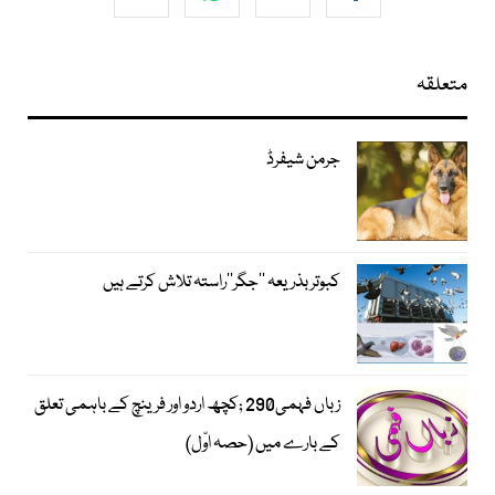
متعلقہ
جرمن شیفرڈ
کبوتر بذریعہ ’’جگر‘‘راستہ تلاش کرتے ہیں
زباں فہمی290 ;کچھ اردو اور فرینچ کے باہمی تعلق
کے بارے میں (حصہ اوّل)