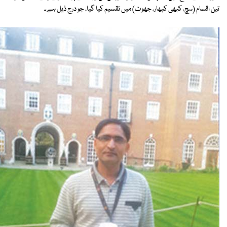
تین اقسام (سچ، کبھی کبھار، جھوٹ) میں تقسیم کیا گیا، جو درج ذیل ہے۔