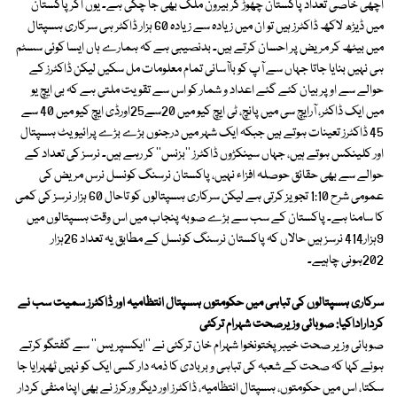
اچھی خاصی تعداد پاکستان چھوڑ کر بیرون ملک بھی جا چکی ہے۔ یوں اگر پاکستان
میں ڈیڑھ لاکھ ڈاکٹرز ہیں تو ان میں زیادہ سے زیادہ 60 ہزار ڈاکٹر ہی سرکاری ہسپتال
میں بیٹھ کر مریض پر احسان کرتے ہیں۔ بدنصیبی ہے کہ ہمارے ہاں ایسا کوئی سسٹم
ہی نہیں بنایا جاتا جہاں سے آپ کو باآسانی تمام معلومات مل سکیں لیکن ڈاکٹرز کے
حوالے سے اوپر بیان کئے گئے اعداد و شمار کو اس سے تقویت ملتی ہے کہ بی ایچ یو
میں ایک ڈاکٹر، آرایچ سی میں پانچ، ٹی ایچ کیو میں 20سے25اورڈی ایچ کیو میں 40 سے
45 ڈاکٹرز تعینات ہوتے ہیں جبکہ ایک شہر میں درجنوں بڑے بڑے پرائیویٹ ہسپتال
اور کلینکس ہوتے ہیں، جہاں سینکڑوں ڈاکٹرز ''بزنس'' کر رہے ہیں۔ نرسز کی تعداد کے
حوالے سے بھی حقائق حوصلہ افزاء نہیں، پاکستان نرسنگ کونسل نرس مریض کی
عمومی شرح 1:10 تجویز کرتی ہے لیکن سرکاری ہسپتالوں کو تاحال 60 ہزار نرسز کی کمی
کا سامنا ہے۔ پاکستان کے سب سے بڑے صوبہ پنجاب میں اس وقت ہسپتالوں میں
9ہزار414 نرسز ہیں حالاں کہ پاکستان نرسنگ کونسل کے مطابق یہ تعداد 26ہزار
202ہونی چاہیے۔
سرکاری ہسپتالوں کی تباہی میں حکومتوں ہسپتال انتظامیہ اور ڈاکٹرز سمیت سب نے
کرداراداکیا: صوبائی وزیرصحت شہرام ترکئی
صوبائی وزیر صحت خیبرپختونخوا شہرام خان ترکئی نے ''ایکسپریس'' سے گفتگو کرتے
ہوئے کہا کہ صحت کے شعبہ کی تباہی و بربادی کا ذمہ دار کسی ایک کو نہیں ٹھہرایا جا
سکتا، اس میں حکومتوں، ہسپتال انتظامیہ، ڈاکٹرز اور دیگر ورکرز نے بھی اپنا منفی کردار