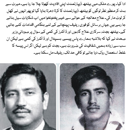
ادا کیا۔ پورے ملک میں ہیلتھ ڈیپارٹمنٹ اپنی افادیت کھوتا چلا جا رہا ہے۔ میرٹ سے
ہٹ کر منظور نظر لوگوں کو ہیلتھ ڈیپارٹمنٹ کا کرتا دھرتا بنایا گیا تو پھر انہوں نے کھل
کر لوٹ مار کی۔ علاج معالجہ کے حوالے سے خیبرپختونخوا میں اب شکایات سیل بنائے
جا رہے ہیں جہاں ہر سائل کو فوری ریلیف پہنچانے کے لئے ہنگامی اقدامات کئے جائیں
گے۔ ہیلتھ بجٹ، سرکاری علاج گاہوں اور ڈاکٹرز کی کمی کے سوال پر صوبائی وزیر
صحت نے کہا کہ بلاشبہ ہمارے پاس پیسے، ہسپتال اور ڈاکٹرز کی کمی ہے لیکن ان
سب سے زیادہ ہمیں شفافیت کی ضرورت ہے۔ بجٹ کم ہے لیکن اگر اس پیسہ کا
غلط استعمال روک دیا جائے تو کافی حد تک ریلیف مل سکتا ہے۔