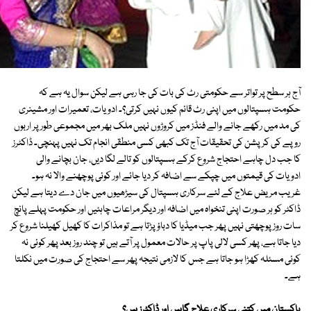
آج ہر سطح پر تواتر سے حکومتی رٹ کی بات کی جا رہی ہے لیکن سوال یہ ہے کہ
حکومت ہسپتالوں میں اپنی رٹ قائم کیوں نہیں کرتی؟۔ ادویات، تعمیرات اور مشینری
کی مد میں رکھے جانے والے فنڈز میں کروڑوں نہیں ملک بھر میں مجموعی طور پر اربوں
روپے کی کرپشن کی تحقیقات آج تک کبھی کسی منطقی انجام تک نہیں پہنچی۔ ڈاکٹرز
کا جب دل چاہے احتجاج شروع کرکے ہسپتالوں کو تالے لگا دیں، جان بچانے والی
ادویات کی قیمتوں میں چپکے سے اضافہ کر دیا جائے اور کوئی پوچھنے والا نہ ہو۔
غریب مریض علاج کے لئے سرکاری ہسپتال کی سیڑھیوں میں جان دے دیتا ہے لیکن
ڈاکٹر کو ہر صورت اپنی تنخواہ میں اضافہ اور دیگر مراعات چاہئیں اور حکومت پہلے پانچ
سات روز پوچھتی نہیں پھر جب میڈیا کا دباؤ پڑتا ہے تو مذاکرات کا کھیل کھیلنا شروع کر
دیا جاتا ہے، پھر کسی لالی پاپ پر حالات معمول پر آتے ہیں تو چند روز بعد پھر کوئی نہ
کوئی مسئلہ کھڑا ہو جاتا ہے جس کا لازمی نتیجہ پھر سے احتجاج کی صورت میں نکلتا
ہے۔
پاکستان میں کتنی سرکاری علاج گاہیں اور ڈاکٹرز ہیں؟