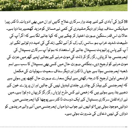
18کروڑ کی آبادی کے لئے چند ہزار سرکاری علاج گاہیں اور ان میں بھی ادویات، ڈاکٹر، پیرا
میڈیکس سٹاف، بیڈز اور دیگر مشینری کی کمی نے مسائل کو مزید گھمبیر بنا دیا ہے۔
حالات اس قدر سنگین صورت اختیار کر چکے ہیں کہ کہا جانے لگا ہے کہ اگر آپ کی
طبیعت شدید خراب ہو، سانس رک رک کر آنے لگے، زندگی کی امید دم توڑنے لگے اور
آپ کے پاس پرائیویٹ ہسپتال جانے کی استعداد نہ ہو تو آپ سرکاری ہسپتال کی
ایمرجنسی جا کر پاؤں رگڑ رگڑ کر ذلت کی موت مرنے کے بجائے اپنے گھر میں عزت کی
موت مرنے کو ترجیح دیں۔ ہنگامی صورت حال میں کسی بھی ہسپتال کا سب سے اہم
شعبہ ایمرجنسی ہوتا ہے جہاں ڈاکٹرز اور دیگر سٹاف سمیت سہولیات کی مکمل
فراہمی اولین ترجیح کا درجہ رکھتی ہے لیکن ہمارے صورت حال کچھ یوں ہوتی ہے
کہ ایمرجنسی کے بیڈز کی چادریں جلدی تبدیل نہیں کی جاتیں اور ان پر پڑے خون کے
دھبے بتا رہے ہوتے ہیں کہ زخمی نے کس طرح ایڑیاں رگڑ رگڑ کر یہاں دم توڑا ہے۔ میں
نے ازراہ تفنن سرکاری ہستپال کے ایک دوست ڈاکٹر سے پوچھا کیا ایمرجنسی میں
دوائیں موجود ہوتی ہیں؟ تو انہوں نے جواب دیا میاں ایمرجنسی میں آنے والے مریضوں کو
دواؤں کی نہیں دعاؤں کی ضرورت ہوتی ہے۔