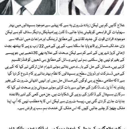
علاج گاہیں کم ہیں لیکن زیادہ ضروری یہ ہے کہ پہلے سے موجود ہسپتالوں میں بہتر
سہولیات کی فراہمی کو یقینی بنایا جائے۔ ڈاکٹرز، پیرامیڈیکل و دیگر سٹاف کم ہے لیکن
موجودہ افرادی قوت کی جدید تقاضوں کے مطابق ٹریننگ اور مراعات میں اضافہ سے
بڑی حد تک مسائل پر قابو پایا جا سکتا ہے۔ کے پی کے میں 22 ارب روپے کا ہیلتھ بجٹ
اڑھائی کروڑ شہریوں کے لئے کم ہے لیکن صحت کے علاوہ بھی 36شعبے ہیں جو پیسے
کے بغیر تو نہیں چل سکتے، ہم نے اپنے وسائل کے مطابق ہی شعبوں کو فنڈز تقسیم
کرنے ہیں۔ مسائل کے حل کے بارے میں بتاتے ہوئے شہرام خان ترکئی نے کہا کہ کے پی
کے میں ڈسٹرکٹ اور ڈویژن سطح پر ہسپتالوں کا نظام بہتر بنانے پر کام شروع کر دیا گیا
ہے تاکہ مقامی سطح پر ہی لوگوں کے مسائل حل ہوں اور انہیں انتہائی ضرورت کے بغیر
پشاور نہ آنا پڑے۔ ڈاکٹرز کے حوالے سے بات کرتے ہوئے صوبائی وزیر صحت نے کہا کہ
سرکاری ہسپتال کے ڈاکٹرز کے رویے کی شکایات ہیں، جن میں کمی کے لئے باقاعدہ
ہدایات جاری کر دی گئی ہیں۔ پیسہ ضروری ہے لیکن اس کا یہ مطلب نہیں کہ آپ اپنا
ملک چھوڑ کر چلے جائیں کیوں کہ اس ملک کی خدمت ہم سب پر فرض ہے۔