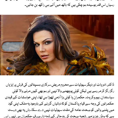
رسیاں اس قدر بوسیدہ ہو چکی ہیں کہ ہاتھ میں آتے ہی راکھ بن جائیں۔
ڈاکٹر، ادویات اور دیگر سہولیات سے محروم مریض سرکاری ہسپتالوں کی فرش پر ایڑیاں
رگڑ رگڑ کر مر رہے ہیں لیکن کوئی پوچھنے والا نہیں اور ہو بھی کیوں مرنے والا کوئی
سیاستدان، بیوروکریٹ، حکمران یا کوئی بڑا آدمی تھوڑا ہی تھا۔ اپنی خواہشات کے قیدی
حکمرانوں کی وجہ سے قیام پاکستان کو 6 دہائیاں گزرنے کے باوجود یہ ملک اپنی گود
میں پلنے والوں کو صحت عامہ کی مفت سہولیات نہیں دے سکا۔ ہاں یہ بھی درست
ہے کہ وطن عزیز میں شعبہ صحت کی بدحالی کے ذمہ دار صرف حکمران ہی نہیں، اس