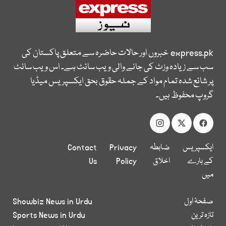
express.pk
خبروں اور حالات حاضرہ سے متعلق پاکستان کی
سب سے زیادہ وزٹ کی جانے والی ویب سائٹ ہے۔ اس ویب سائٹ
پر شائع شدہ تمام مواد کے جملہ حقوق بحق ایکسپریس میڈیا
گروپ محفوظ ہیں۔
ایکسپریس
ضابطہ
Privacy
Contact
کے بارے
اخلاق
Policy
Us
میں
صفحۂ اول
Showbiz News in Urdu
تازہ ترین
Sports News in Urdu