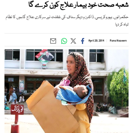
شعبہ صحت خود بیمار علاج کون کرے گا
حکمرانوں، بیوروکریسی، ڈاکٹرز و دیگر سٹاف کی غفلت نے سرکاری علاج گاہوں کا نظام
تباہ کر دیا
April 20, 2014
Rana Naseem