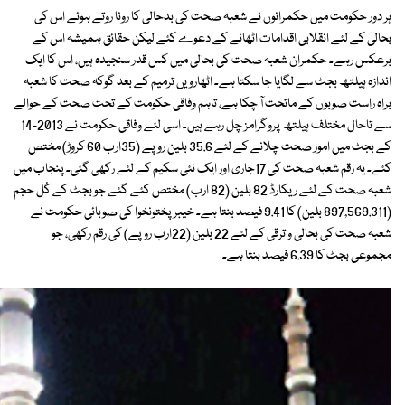
ہر دور حکومت میں حکمرانوں نے شعبہ صحت کی بدحالی کا رونا روتے ہوئے اس کی
بحالی کے لئے انقلابی اقدامات اٹھانے کے دعوے کئے لیکن حقائق ہمیشہ اس کے
برعکس رہے۔ حکمران شعبہ صحت کی بحالی میں کس قدر سنجیدہ ہیں، اس کا ایک
اندازہ ہیلتھ بجٹ سے لگایا جا سکتا ہے۔ اٹھارویں ترمیم کے بعد گوکہ صحت کا شعبہ
براہ راست صوبوں کے ماتحت آ چکا ہے، تاہم وفاقی حکومت کے تحت صحت کے حوالے
سے تاحال مختلف ہیلتھ پروگرامز چل رہے ہیں۔ اسی لئے وفاقی حکومت نے 2013-14
کے بجٹ میں امور صحت چلانے کے لئے 35.6 بلین روپے (35ارب 60 کروڑ) مختص
کئے۔ یہ رقم شعبہ صحت کی 17جاری اور ایک نئی سکیم کے لئے رکھی گئی۔ پنجاب میں
شعبہ صحت کے لئے ریکارڈ 82 بلین (82 ارب) مختص کئے گئے جو بجٹ کے کُل حجم
(897,569.311 بلین) کا 9.41 فیصد بنتا ہے۔ خیبرپختونخوا کی صوبائی حکومت نے
شعبہ صحت کی بحالی و ترقی کے لئے 22 بلین (22ارب روپے) کی رقم رکھی، جو
مجموعی بجٹ کا 6.39 فیصد بنتا ہے۔