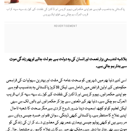
پاکستانی وہ بدنصیب قوم ہے جو اپنے حکمرانوں، بیورو کریسی اور ڈاکٹرز کی غفلت کے کوڑے سہہ سہہ کر اب
قریب المرگ ہو چکی ہے۔ فوٹو: ایکسپریس
بلاشبہ تندرستی ہزار نعمت اور انسان کی وہ دولت ہے جو لٹ جائے تو پھر زندگی موت
سے بدتر ہو جاتی ہے۔
اسی لئے دنیا بھر میں شہریوں کو صحت عامہ کی مفت اور بہترین سہولیات کی فراہمی
حکومتوں کے اولین فرائض میں شامل ہے، لیکن 18کروڑ پاکستانی وہ بدنصیب قوم ہے
جو اپنے حکمرانوں، بیورو کریسی اور ڈاکٹرز کی غفلت کے کوڑے سہہ سہہ کر اب قریب
المرگ ہو چکی ہے۔ دنیا بھر کے طعنوں سے چڑ کر حکمرانوں نے باتوں تک ہی سہی
لیکن تعلیم کو تو کچھ اہمیت دینا ضرور شروع کر دی ہے مگر صحت کا شعبہ تاحال
اپنے علاج کا منتظر ہے۔ پاکستانی کبھی ڈینگی، سوائن فلو اور خسرہ جیسی وباؤں سے
مر رہے ہیں تو کبھی پولیو جیسی بیماری عمر بھر کی معذوری دے کر ان کی زندگی کو
موت سے بھی بدتر بنا دیتی ہے۔ ملک بھر میں سرکاری علاج گاہوں پر مشتمل جال کی