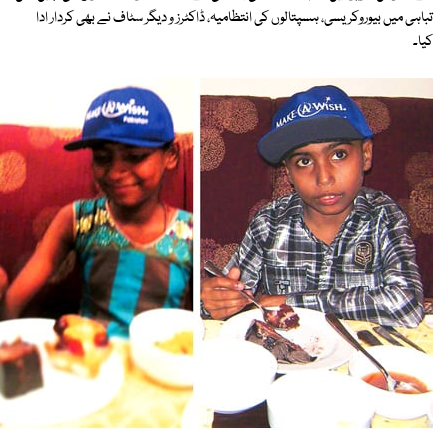
تباہی میں بیوروکریسی، ہسپتالوں کی انتظامیہ، ڈاکٹرز و دیگر سٹاف نے بھی کردار ادا
کیا۔