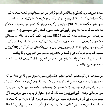
سندھ میں ملیریا، ڈینگی، ہیپاٹائٹس اور دیگر امراض کے سدباب اور شعبہ صحت کے
دیگر اخراجات کے لئے 17 ارب روپے رکھے گئے جو کُل بجٹ کا 2.75فیصد بنتا ہے۔
بلوچستان حکومت نے 198.39 بلین روپے کا بجٹ پیش کیا تو اس میں شعبہ صحت کو
7.67فیصد کا حصہ ملا یعنی رقبے کے لحاظ سے پاکستان کے سب سے بڑے صوبے
بلوچستان میں صحت عامہ کے لئے 15.23ارب روپے رکھے گئے۔ یوں وفاق اور صوبائی
حکومتوں کی طرف سے عوام کو صحت کی سہولیات کی فراہمی کے لئے مختص کی
گئی مجموعی رقم 171.83 ارب روپے بنتی ہے جسے پاکستان کی کُل آبادی (18کروڑ) پر
تقسیم کیا جائے تو سالانہ فی پاکستانی 95 روپے حصے میں آتے ہیں۔ ورلڈ ہیلتھ
آرگنائزیشن کے مطابق پاکستان آج بھی مجموعی قومی پیداوار کا صرف 2 فیصد شعبہ
صحت پر خرچ کرتا ہے۔
اس صورت حال کو سامنے رکھتے ہوئے حکمرانوں سے یہ سوال عوام کا حق بنتا ہے کہ
ہمارے ہاں شعبہ صحت اس قدر کم درجے پر کیوں ہے؟ عوام کی صحت حکمرانوں کے
لئے اس قدر غیر اہم کیوں ہے؟۔ شائد اس کی وجہ یہ ہے کہ حکمرانوں کے سر میں درد
بھی ہو جائے تو علاج کے لئے بیرون ممالک کا دورہ اختیار کر لیا جاتا ہے اور غریب لال
پیلے شربت پی کر جان دے دیتا ہے۔ اس حوالے سے دوسری قباحت یہ ہے کہ صحت
کے لئے مختص بجٹ بھی شفاف طریقے سے مکمل طور پر استعمال ہی نہیں کیا جاتا