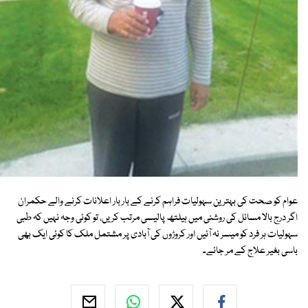
عوام کو صحت کی بہترین سہولیات فراہم کرنے کے بار بار اعلانات کرنے والے حکمران
اگر درج بالا مسائل کی روشنی میں ہیلتھ پالیسی مرتب کریں، تو کوئی وجہ نہیں کہ طبی
سہولیات ہر فرد کو میسر نہ آئیں اور کروڑوں کی آبادی پر مشتمل ملک کا کوئی ایک بھی
باسی بغیر علاج کے مر جائے۔