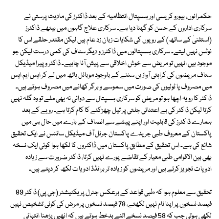
حکمرانوں، بیورو کریسی اور ہسپتال انتظامیہ کے بعد ڈاکٹرز کی مادیت پرستی نے
سرکاری اداروں کے حسن کو گہنا دیا ہے۔ سرکاری علاج گاہوں میں بیٹھے ڈاکٹرز
(استثنیٰ کے ساتھ) کے رویوں کی شکایات زبان زد عام ہیں لیکن مقتدر حلقے اس کا
نوٹس نہیں لیتے۔ سرکاری ہسپتالوں میں ڈاکٹرز و دیگر سٹاف کی کمی درست لیکن جو
موجود ہیں انہیں تو مریض سے خوش اخلاقی سے پیش آنا چاہیے۔ ڈاکٹر و پیرا میڈیکل
سٹاف مریضوں کی کراہتی آوازیں سننے کے باوجود موبائل ہاتھ میں لے کر ایس ایم ایس
میں مصروف یا ٹولیوں کی صورت میں سموسے و برگر کھانے میں مصروف ہوتے ہیں۔
ڈاکٹر کا رویہ اچھا ہو تو مریض کو سرکاری ہسپتال سے دوائی نہ بھی ملے تو وہ گلہ نہیں
کرتا لیکن ڈاکٹر کی بے اعتنائی جلتی پر تیل چھڑکنے کا کام کرتا ہے۔ رویے کے بعد
ہمارے ڈاکٹرز کی قابلیت اور اپنے پیشے سے انصاف کے بارے میں حال ہی میں
پاکستان کے معروف طبی جریدے پاکستان جرنل آف میڈیکل سائنس نے ایک تحقیق
شائع کی ہے۔ اس تحقیق کے مطابق پاکستان میں ڈاکٹروں کا لکھا ہوا کوئی ایک نسخہ
بھی بین الاقوامی طبی معیار کے تقاضے پورے نہیں کرتا، ڈاکٹر ضرورت سے زیادہ
ادویات تجویز کرتے ہیں اور مریضوں کو زیادہ تر برانڈڈ ادویات لکھ کر دیتے ہیں۔
تحقیق سے معلوم ہوا کہ طبی قواعد کے برعکس جنرل پریکٹیشنر (جی پی) ڈاکٹر 89
فیصد نسخوں پر اپنا نام نہیں لکھتے، 78 فیصد نسخوں پر مرض کی کوئی تشخیص نہیں
لکھی ہوتی جب کہ 58 فیصد نسخے اتنے بدخط ہوتے ہیں کہ انھیں پڑھنا انتہائی