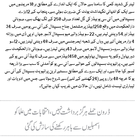
لیٹر کی شدید کمی کا سامنا ہے حالاں کہ ایک اندازے کے مطابق ہر 10 مریضوں میں
سے ایک کو انتہائی نگہداشت یونٹ کی ضرورت ہوتی ہے۔ پنجاب کے 12بڑے
ہسپتالوں میں آئی سی یو بیڈز کی کُل تعداد صرف 250 کے لگ بھگ ہے۔ صوبائی
دارالحکومت میں واقع 1250بیڈز پر مشتمل جناح ہسپتال کے آئی سی یو میں صرف 34
بیڈز اور 54 وینٹی لیٹر ہیں۔ 22 سو بیڈز والے میو ہسپتال لاہور جہاں او پی ڈی میں روزانہ
4 ہزار مریض آتے ہیں وہاں کے شعبہ ایمرجنسی میں صرف 48 وینٹی لیٹرز ہیں۔ 12سو
بیڈز والے سروسز ہسپتال لاہور میں صرف 43وینٹی لیٹرز ہیں۔ صوبائی دارالحکومت سے
دور بہاول وکٹوریہ ہسپتال بہاولپور میں 1450بیڈز میں سے صرف 6 بیڈ آئی سی یو کے
لئے ہیں۔ پرائیویٹ ہسپتالوں کے حوالے سے آئی سی یو کو آمدنی کا سب سے بڑا ذریعہ
تصور کیا جاتا ہے۔ اور ایک سروے کے مطابق سستے ترین پرائیویٹ ہسپتال کے آئی سی
یو کا خرچہ 40 ہزار روپے (24گھنٹے کے لئے) سے شروع ہوتا ہے، جس میں ادویات اور
لیبارٹری ٹیسٹ شامل نہیں۔ ان حالات میں غریب کہاں جائیں؟۔