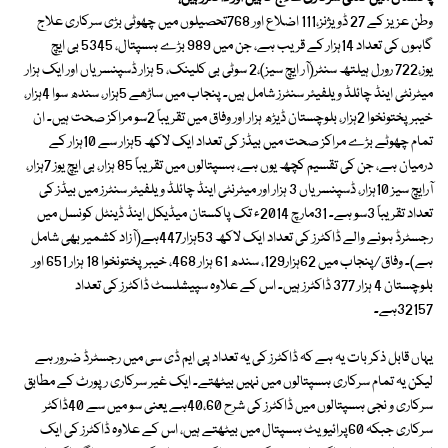
وطن عزیز کے 27 ڈویژنز،111 اضلاع اور 768تحصیلوں میں چھوٹی بڑی سرکاری علاج
گاہوں کی تعداد 14ہزار کے قریب ہے، جن میں 989 بڑے ہسپتال، 5345 بی ایچ
یوز،722 رورل ہیلتھ سنٹر(آر ایچ سیز)،2 سوٹی بی کلینک، 5 ہزار ڈسپنسریاں اور ایک ہزار
میٹرنٹی اینڈ چائلڈ ویلفیئر سنٹرز شامل ہیں۔ پنجاب میں ساڑھے 5ہزار، سندھ سوا 4ہزار،
خیبرپختونخوا 2ہزار، بلوچستان ڈیڑھ ہزار اور وفاق میں تقریباً 2سو مراکز صحت ہیں۔ ان
تمام چھوٹے بڑے مراکز صحت میں بیڈز کی تعداد ایک لاکھ 5ہزار سے 10ہزار کے
درمیان ہے، جن کی تقسیم کچھ یوں ہے، ہسپتالوں میں تقریباً 85 ہزار، بی ایچ یوز 7ہزار،
آرایچ سیز 10ہزار، ڈسپنسریاں 3 ہزار اور میٹرنٹی اینڈ چائلڈ ویلفیئر سنٹرز میں بیڈز کی
تعداد تقریباً 3سو ہے۔ 31مارچ 2014ء تک پاکستان میڈیکل اینڈ ڈینٹل کونسل میں
رجسٹرڈ ہونے والے ڈاکٹرز کی تعداد ایک لاکھ 53ہزار447ہے(آزاد کشمیر بھی شامل
ہے)۔ وفاق/پنجاب میں 62ہزار129، سندھ 61 ہزار 468، خیبرپختونخوا 18 ہزار 651 اور
بلوچستان 4 ہزار 377 ڈاکٹرز ہیں۔ اس کے علاوہ سپیشلسٹ ڈاکٹرز کی تعداد
32157ہے۔
یہاں قابل ذکر بات یہ ہے کہ ڈاکٹرز کی یہ تعداد پی ایم ڈی سی میں رجسٹرڈ ضرور ہے
لیکن یہ تمام سرکاری ہسپتالوں میں نہیں بیٹھتے۔ ایک غیر سرکاری رپورٹ کے مطابق
سرکاری و نجی ہسپتالوں میں ڈاکٹرز کی شرح 40،60ہے یعنی سو میں سے 40ڈاکٹر
سرکاری جبکہ 60پرائیویٹ ہسپتال میں بیٹھتے ہیں، اس کے علاوہ ڈاکٹرز کی ایک