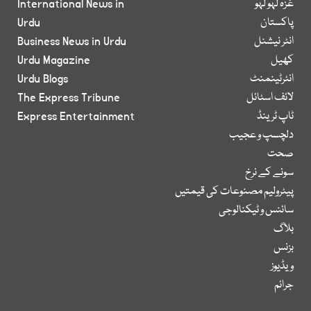
غزہ لہو لہو
International News in
پاکستان
Urdu
انٹر نیشنل
Business News in Urdu
کھیل
Urdu Magazine
انٹرٹینمنٹ
Urdu Blogs
لائف اسٹائل
The Express Tribune
ٹاپ ٹرینڈ
Express Entertainment
دلچسپ و عجیب
صحت
سونے کے نرخ
پیٹرولیم مصنوعات کی قیمتیں
سائنس و ٹیکنالوجی
بلاگ
بزنس
ویڈیوز
جرائم