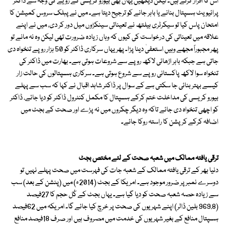
اس کا اقرار کرتے ہیں۔ لیکن دیکھیں یہاں بھی بیورو کریسی کے رویے کی وجہ سے ڈاکٹر
پرائیویٹ ہسپتال بنانے یا باہر جانے کو ترجیح دیتا ہے۔ میں نے پبلک سروس کمیشن کا
امتحان پاس کیا تو سیکرٹری ہیلتھ نے تعیناتی سینکڑوں میل دور کر دی، میں نے اپنے
علاقہ میں تعیناتی کی درخواست کی کیوں کہ وہاں زیادہ ضرورت تھی لیکن وہ نہ مانے تو
پھر مجبوراً مجھے وہیں استعفیٰ دینا پڑا۔ پھر یہاں سرکاری ڈاکٹر کو 50 ہزار روپے تنخواہ دی
جاتی ہے جبکہ باہر اڑھائی لاکھ روپے سے شروعات ہوتی ہے۔ بھارت میں ڈاکٹر کی
تنخواہ سوا لاکھ پاکستانی روپے سے شروع ہوتی ہے۔ سرکاری ہسپتالوں کی حالت زار
کیسے بہتر بنائی جا سکتی ہے کے سوال پر ڈاکٹر شاہد اقبال نے کہا کہ سب سے پہلے
بیورو کریسی کی مداخلت ختم کرکے ہسپتال کا مکمل کنٹرول ڈاکٹر کو دیا جائے، ڈاکٹر
کو اچھی تنخواہ دی جائے تاکہ وہ دیگر چکروں میں نہ پڑے اور صحت کے بجٹ میں
اضافہ کرکے کرپشن کا راستہ روکا جائے۔
ترقی یافتہ ممالک میں شعبہ صحت کے لئے مختص بجٹ
دنیا بھر کے ترقی یافتہ ممالک کے شعبہ جات کی فہرست میں صحت پہلے نہیں تو
دوسرے نمبر پر ضرور موجود ہے۔ امریکا کے بجٹ (2014ء) میں (پنشن کے بعد) سب
سے زیادہ حصہ شعبہ صحت کو دیا گیا ہے۔ یہاں بجٹ کے کُل حجم کا 27فیصد
(969.8 بلین ڈالر) اپنے شہریوں کی صحت پر خرچ کیا جائے گا۔ امریکہ میں 62فیصد
ہسپتال منافع کے بغیر شہریوں کی خدمت میں مصروف ہیں اور صرف 18فیصد منافع