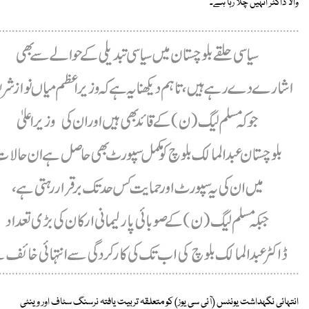
والا ڈاکٹر انہیں چلا رہا ہے۔
انتہائی نگہداشت یونٹس (آئی سی یوز) کو متعلقہ تربیت یافتہ نرسنگ سٹاف اور وینٹی