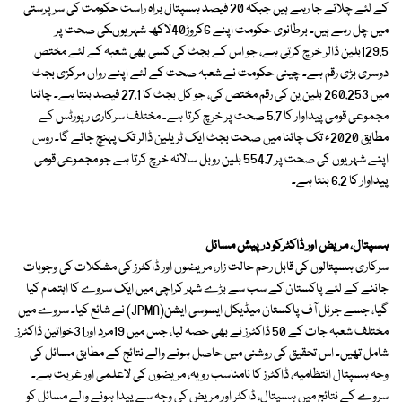
کے لئے چلائے جا رہے ہیں جبکہ 20 فیصد ہسپتال براہ راست حکومت کی سرپرستی
میں چل رہے ہیں۔ برطانوی حکومت اپنے 6کروڑ40لاکھ شہریوںکی صحت پر
129.5بلین ڈالر خرچ کرتی ہے، جو اس کے بجٹ کی کسی بھی شعبہ کے لئے مختص
دوسری بڑی رقم ہے۔ چینی حکومت نے شعبہ صحت کے لئے اپنے رواں مرکزی بجٹ
میں 260.253 بلین ین کی رقم مختص کی، جو کل بجٹ کا 27.1 فیصد بنتا ہے۔ چائنا
مجموعی قومی پیداوار کا 5.7 صحت پر خرچ کرتا ہے۔ مختلف سرکاری رپورٹس کے
مطابق 2020ء تک چائنا میں صحت بجٹ ایک ٹریلین ڈالر تک پہنچ جائے گا۔ روس
اپنے شہریوں کی صحت پر 554.7 بلین روبل سالانہ خرچ کرتا ہے جو مجموعی قومی
پیداوار کا 6.2 بنتا ہے۔
ہسپتال، مریض اور ڈاکٹرکو درپیش مسائل
سرکاری ہسپتالوں کی قابل رحم حالت زار، مریضوں اور ڈاکٹرز کی مشکلات کی وجوہات
جاننے کے لئے پاکستان کے سب سے بڑے شہر کراچی میں ایک سروے کا اہتمام کیا
گیا، جسے جرنل آف پاکستان میڈیکل ایسوسی ایشن(JPMA) نے شائع کیا۔ سروے میں
مختلف شعبہ جات کے 50 ڈاکٹرز نے بھی حصہ لیا، جس میں 19مرد اور31خواتین ڈاکٹرز
شامل تھیں۔ اس تحقیق کی روشنی میں حاصل ہونے والے نتائج کے مطابق مسائل کی
وجہ ہسپتال انتظامیہ، ڈاکٹرز کا نامناسب رویہ، مریضوں کی لاعلمی اور غربت ہے۔
سروے کے نتائج میں ہسپتال، ڈاکٹر اور مریض کی وجہ سے پیدا ہونے والے مسائل کو