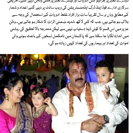
دوسرے نمبر پر جراثیم کش ادویات اور تیسرے نمبر پر ملٹی وٹامن دیے گئے۔ امریکی
سرکاری ادارے فوڈ اینڈ ڈرگ ایڈمنسٹریشن کی ویب سائٹ پر دیے گئے اعداد و شمار
کے مطابق وہاں ہر سال تقریباً سات ہزار افراد غلط ادویات کے استعمال کی وجہ سے
ہلاک ہو جاتے ہیں، جب کہ کئی لاکھ شدید ضمنی اثرات کا شکار ہو جاتے ہیں۔ وطن
عزیز میں اس قسم کا کوئی ڈیٹا دستیاب نہیں ہے لیکن مندرجہ بالا تحقیق کی روشنی
میں اندازہ لگایا جا سکتا ہے کہ پاکستان میں نامکمل نسخوں کے باعث ہونے والی
اموات کی تعداد اور بیماریوں کی تعداد کہیں زیادہ ہو گی۔