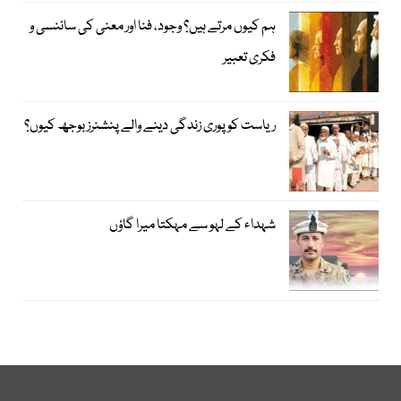
ہم کیوں مرتے ہیں؟ وجود، فنا اور معنی کی سائنسی و
فکری تعبیر
ریاست کو پوری زندگی دینے والے پنشنرز بوجھ کیوں؟
شہداء کے لہو سے مہکتا میرا گاؤں