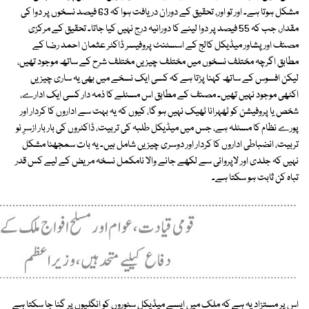
مشکل ہوتا ہے۔ اور تو اور، تحقیق کے دوران دریافت ہوا کہ 63 فیصد نسخوں پر دوا کی
مقدار، جب کہ 55 فیصد پر دوا لینے کا دورانیہ درج نہیں کیا جاتا۔ تحقیق کے مرکزی
مصنف اور پشاور میڈیکل کالج کے اسسٹنٹ پروفیسر ڈاکٹر عثمان احمد رضا کے
مطابق اگرچہ مختلف نسخوں میں مختلف چیزیں مختلف شرح کے ساتھ موجود تھیں،
لیکن افسوس کے ساتھ کہنا پڑتا ہے کہ کسی ایک نسخے میں بھی یہ ساری چیزیں
اکٹھی موجود نہیں تھیں۔ مصنف کے مطابق اس مسئلے کا ذمہ دار کسی ایک ادارے،
شخص یا پروفیشن کو ٹھہرانا ٹھیک نہیں ہو گا، کیوں کہ یہ بہت سے اداروں کا کردار اور
پورے نظام کا مسئلہ ہے، جس میں میڈیکل طلبہ کی تربیت، ڈاکٹروں کی بار بار ازسرِ نو
تربیت، انضباطی اداروں کا کردار اور دوسری چیزیں شامل ہیں۔ یہ بات سمجھنا مشکل
نہیں کہ جلدی اور لاپروائی سے لکھے جانے والا نامکمل نسخہ مریض کے لیے کس قدر
تباہ کن ثابت ہو سکتا ہے۔
اس پر مستزاد یہ ہے کہ ملک میں ایسے میڈیکل سٹوروں کو انگلیوں پر گنا جا سکتا ہے