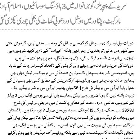
ادویات اول تو سرکاری ہسپتال کو کم مالی وسائل کی وجہ سے ملتی نہیں اگر خوش بختی
سے کبھی مل جائیں تو جلد یہاں رہتی نہیں بلکہ ''خیرات'' کے نام پر کچھ غریبوں میں
تھوڑی سی ادویات تقسیم کرکے باقی سڑک پار میڈیکل سٹور پر پہنچا دی جاتی ہیں،
ادویات کی خرید و فروخت میں ہونے والی کرپشن کے لاتعداد کیسز اس بات کے شاہد
ہیں۔ ایمرجنسی کے بعد ہسپتال کا اہم ترین شعبہ آئی سی یو ہوتا ہے لیکن یہاں بھی
ہماری حالت بہت پتلی ہے۔ ورلڈہیلتھ آرگنائزیشن کے مطابق کسی بھی ہسپتال کے
جنرل وارڈ اور آئی سی یو بیڈز کی شرح 50:1ہونی چاہیے اور آئی سی یو کے ہر بیڈ پر ایک
تربیت یافتہ نرس کا ہونا ضروری ہے لیکن ہمارے ہاں آئی سی یو میں ایک نرس 3 بیڈز
کے لئے ہے۔ عالمی ادارہ صحت کے مطابق پاکستان میں مریض اور نرس کی شرح
3626:1 ہے۔ ملک بھر کے 19ٹیچنگ ہسپتالوں میں صرف 12ہزار بیڈز ہیں۔ پاکستان
میں پنجاب کو دیگر صوبوں کی نسبت زیادہ ترقی یافتہ تصور کیا جاتا ہے لیکن یہاں کے
سرکاری ہسپتالوں کی صورت حال بھی کچھ ایسی ہے کہ آئی سی یوز میں ایک بھی
انتہائی نگہداشت کا سپیشلسٹ نہیں ہے بلکہ پروفیسر آف میڈیشن یا بے ہوش کرنے