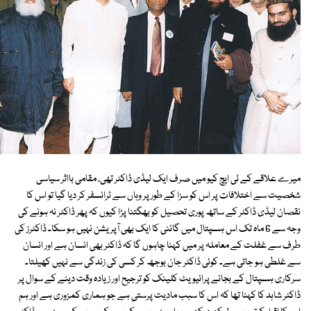
میرے علاقے کے ٹی ایچ کیو میں صرف ایک لیڈی ڈاکٹر تھی، مقامی بااثر سیاسی
شخصیت سے اختلافات پر اس کو سزا کے طور پر وہاں سے ٹرانسفر کر دیا گیا تو اس کا
نقصان لیڈی ڈاکٹر کے ساتھ پوری تحصیل کو بھگتنا پڑا کیوں کہ پھر ڈاکٹر نہ ہونے کی
وجہ سے 6 ماہ تک اس ہسپتال میں گائنی کا ایک بھی آپریشن نہیں ہو سکا۔ ڈاکٹرز کی
طرف سے غفلت کے معاملہ پر میں کہنا چاہوں گا کہ ڈاکٹر بھی انسان ہے اور انسان
سے غلطی ہو جاتی ہے۔ کوئی ڈاکٹر جان بوجھ کر کسی کی زندگی سے نہیں کھیلتا۔
سرکاری ہسپتال کے بجائے پرائیویٹ کلینک کو ترجیح اور زیادہ وقت دینے کے سوال پر
ڈاکٹر شاہد کا کہنا تھا کہ اس کا سبب مادیت پرستی ہے جو ہماری کمزوری ہے اور ہم