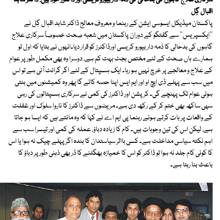
سرکاری علاج گاہوں کی بدحالی کی ذمہ دار بیوروکریسی اور ڈاکٹرز خود ہیں: ڈاکٹر شاہد
اقبال گِل
پاکستان میڈیکل ایسوسی ایشن کے رہنما و معروف معالج ڈاکٹر شاہد اقبال گِل نے
''ایکسپریس'' سے گفتگو کے دوران پاکستان میں شعبہ صحت خصوصاً سرکاری علاج
گاہوں کی بدحالی کا ذمہ دار بیورو کریسی اورڈاکٹرز کو قرار دیا۔انہوں نے بتایا کہ اول تو
ہمارے ہاں صحت کے لئے مختص بجٹ بہت کم ہے، دوسرا وہ بھی مکمل طور پر عوام
کے علاج و معالجے پر خرچ نہیں ہو رہا۔ ایک ہسپتال کے لئے اگر گرانٹ آئی ہے تو اس
میں سب سے پہلے ڈی ایچ او اور ایم ایس اپنا حصہ کاٹے گا پھر وہ کمیشنوں میں بٹتی
ہوئی عوام تک پہنچے گی۔ کرپشن اور ڈاکٹرز کی کمی نے سرکاری ہسپتالوں کی رہی
سہی ساکھ بھی ختم کر کے رکھ دی ہے۔ مریضوں سے ڈاکٹرز کا ناروا سلوک اور غفلت
کے واقعات پر بات کرتے ہوئے رہنما پی ایم اے نے کہا کہ وہ مانتے ہیں کہ ایسا ہو جاتا
ہے، لیکن اس کی تین وجوہات ہیں۔ کام کا زیادہ دباؤ، عملہ کی کمی اور تیسرا سب سے
اہم نکتہ سیاسی مداخلت ہے۔ کسی بااثر سیاستدان کا بندہ اگر پہلے چیک نہ ہوا یا اس
کا کوئی کام جلد نہ ہوا تو ڈاکٹر کو اس کا خمیازہ بھگتنے کا ڈر بھی ذہنی طور پر دباؤ کا
باعث بنا رہتا ہے۔