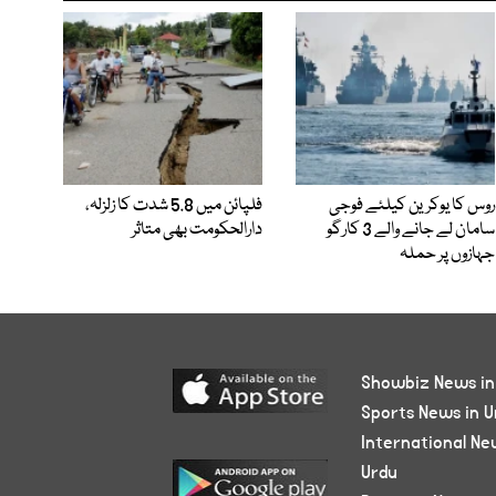
روس کا یوکرین کیلئے فوجی
فلپائن میں 5.8 شدت کا زلزلہ،
سامان لے جانے والے 3 کارگو
دارالحکومت بھی متاثر
جہازوں پر حملہ
Showbiz News in
Sports News in U
International Ne
Urdu