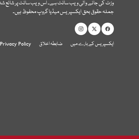
وزٹ کی جانے والی ویب سائٹ ہے۔ اس ویب سائٹ پر شائع شدہ
جملہ حقوق بحق ایکسپریس میڈیا گروپ محفوظ ہیں۔
ایکسپریس کے بارے میں
ضابطہ اخلاق
Privacy Policy