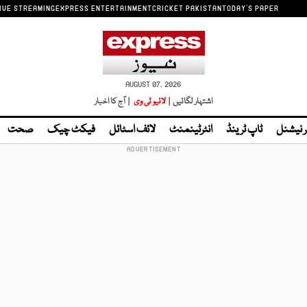
IVE STREAMING
EXPRESS ENTERTAINMENT
CRICKET PAKISTAN
TODAY'S PAPER
AUGUST 07, 2026
اشتہار لگائیں |
لائیو ٹی وی
| آج کا اخبار
ر نیشنل
ٹاپ ٹرینڈ
انٹرٹینمنٹ
لائف اسٹائل
فیکٹ چیک
صحت