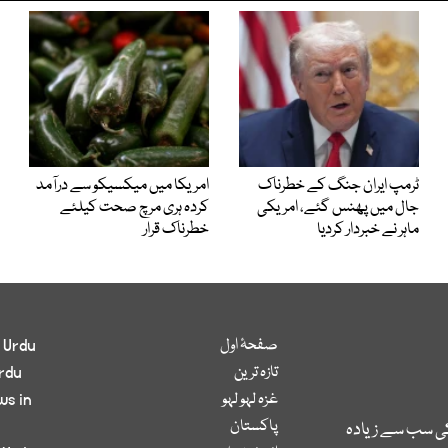
ٹرمپ ایران جنگ کے خطرناک
امریکا میں میکسیکو سے درآمد
جال میں پھنس گئے، امریکی
کردہ ہری مرچ صحت کیلئے
ماہر نے خبردار کردیا
خطرناک قرار
صفحۂ اول
 Urdu
تازہ ترین
rdu
غزہ لہو لہو
ws in
پاکستان
کی سب سے زیادہ