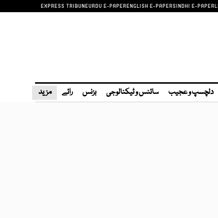
EXPRESS TRIBUNE
URDU E-PAPER
ENGLISH E-PAPER
SINDHI E-PAPER
L
دلچسپ و عجیب
سائنس و ٹیکنالوجی
بزنس
رائے
مزید