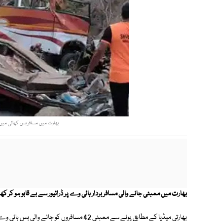
بھارت میں مسافر بس کھائی میں گرنے سے 16 ہلاکتیں اور 29 زخمی
بھارت میں ممبئی جانے والی مسافر بردار ہائی وے پر ڈرائیور سے بے قابو ہو کر کھائی میں جا گری جس ک