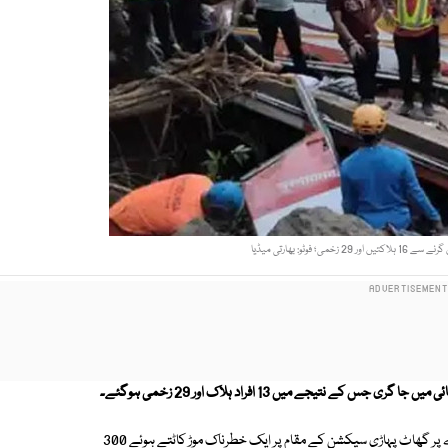
؛ فوٹو: بھارتی میڈیا
ے نتیجے میں 13 افراد ہلاک اور 29 زخمی ہوگئے۔
بھارتی میڈیا کے مطابق پونے سے ممبئی 42 مسافروں کو جانے والی بس ہائی وے پر گھاٹ پہاڑی سیکشن کے مقام پر ایک خطرناک موڑ کاٹتے ہوئے 300