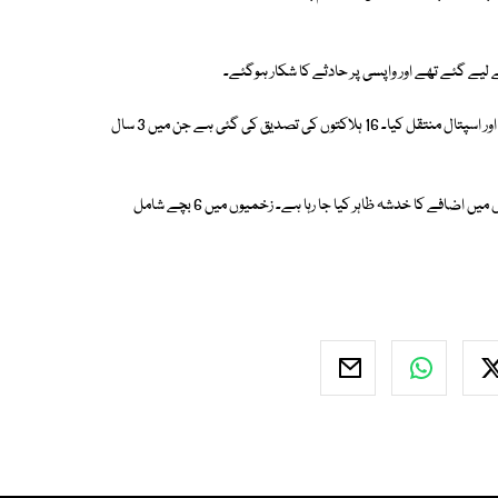
یے گئے تھے اور واپسی پر حادثے کا شکار ہوگئے۔
قریبی علاقے کے رہائشیوں نے اپنی مدد آپ کے تحت مسافروں کو بس سے نکالا اور اسپتال منتقل کیا۔ 16 ہلاکتوں کی تصدیق کی گئی ہے جن میں 3 سال
زخمیوں کی تعداد 29 ہے جن میں سے 4 کی حالت نازک ہونے کے سبب ہلاکتوں میں اضافے کا خدشہ ظاہر کیا جا رہا ہے۔ زخمیوں میں 6 بچے شامل