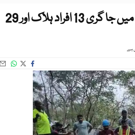
بھارت میں مسافر بس کھائی میں جا گری 13 افراد ہلاک اور 29