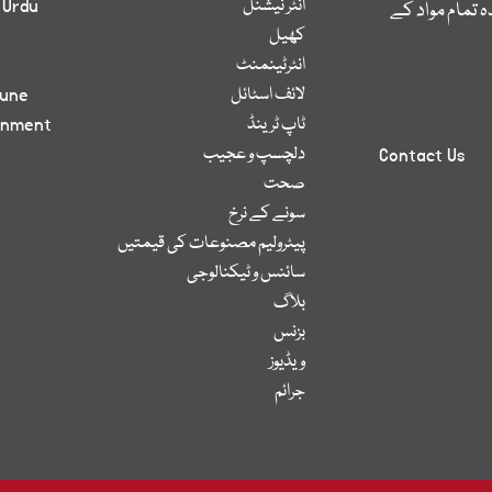
انٹر نیشنل
 Urdu
 تمام مواد کے
کھیل
انٹرٹینمنٹ
لائف اسٹائل
bune
ٹاپ ٹرینڈ
inment
دلچسپ و عجیب
Contact Us
صحت
سونے کے نرخ
پیٹرولیم مصنوعات کی قیمتیں
سائنس و ٹیکنالوجی
بلاگ
بزنس
ویڈیوز
جرائم