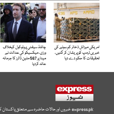
امریکی میزائل ذخائر کم ہونے کی
چائلڈ سیفٹی پروٹوکول کیخلاف
خبریں ٹرمپ کو پریشان کر گئیں،
ورزی، میکسیکو کی عدالت نے
تحقیقات کا حکم دے دیا
میٹا پر 567 ملین ڈالرز کا جرمانہ
عائد کردیا
express.pk
خبروں اور حالات حاضرہ سے متعلق پاکستان 