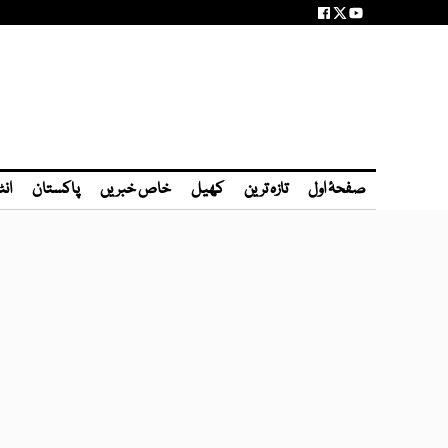
صفحۂ اول
تازہ ترین
کھیل
خاص خبریں
پاکستان
انٹ