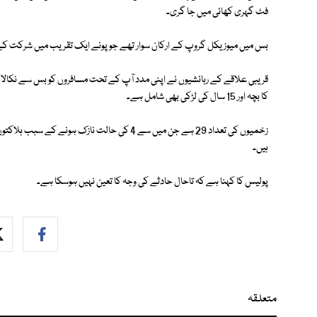
فٹ گہری کھائی میں جا گری۔
بس میں میوزیکل گروپ کے ارکان سوار تھے جو پونے ایک تقریب میں شرکت کے ل
کا بچہ اور 15 سال کی لڑکی بھی شامل ہے۔
ہیں۔
پولیس کا کہنا ہے کہ تاحال حادثے کی وجہ کا تعین نہیں ہوسکا ہے۔
متعلقہ