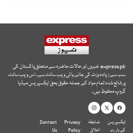
express.pk
خبروں اور حالات حاضرہ سے متعلق پاکستان کی
سب سے زیادہ وزٹ کی جانے والی ویب سائٹ ہے۔ اس ویب سائٹ
پر شائع شدہ تمام مواد کے جملہ حقوق بحق ایکسپریس میڈیا
گروپ محفوظ ہیں۔
ایکسپریس
ضابطہ
Privacy
Contact
کے بارے
اخلاق
Policy
Us