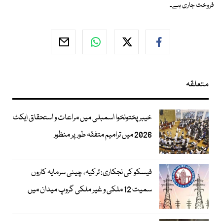
فروخت جاری ہے۔
متعلقہ
خیبرپختونخوا اسمبلی میں مراعات و استحقاق ایکٹ
2026 میں ترامیم متفقہ طور پر منظور
فیسکو کی نجکاری: ترکیہ، چینی سرمایہ کاروں
سمیت 12 ملکی و غیر ملکی گروپ میدان میں