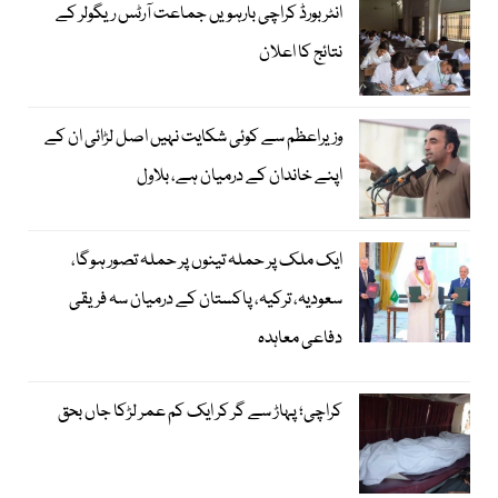
انٹر بورڈ کراچی بارہویں جماعت آرٹس ریگولر کے
نتائج کا اعلان
وزیراعظم سے کوئی شکایت نہیں اصل لڑائی ان کے
اپنے خاندان کے درمیان ہے، بلاول
ایک ملک پر حملہ تینوں پر حملہ تصور ہوگا،
سعودیہ، ترکیہ، پاکستان کے درمیان سہ فریقی
دفاعی معاہدہ
کراچی؛ پہاڑ سے گر کر ایک کم عمر لڑکا جاں بحق