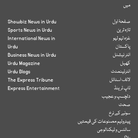
میں
صفحۂ اول
Showbiz News in Urdu
تازہ ترین
Sports News in Urdu
غزہ لہو لہو
International News in
پاکستان
Urdu
انٹر نیشنل
Business News in Urdu
کھیل
Urdu Magazine
انٹرٹینمنٹ
Urdu Blogs
لائف اسٹائل
The Express Tribune
ٹاپ ٹرینڈ
Express Entertainment
دلچسپ و عجیب
صحت
سونے کے نرخ
پیٹرولیم مصنوعات کی قیمتیں
سائنس و ٹیکنالوجی