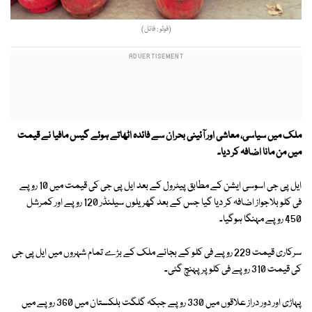
(فوٹو : فائل)
ملک میں سیاسی، معاشی اور آئینی بحران سے فائدہ اٹھاتے ہوئے گیس مافیا نے قیمت
میں من مانا اضافہ کر دیا۔
ایل پی جی اسوسی ایشن کے مطابق پیٹرول کے بعد ایل پی جی کی قیمت میں 10 روپے
فی کلو بلاجواز اضافہ کر دیا گیا جس کے بعد گھریلوں سیلنڈر 120 روپے اور کمرشل
450 روپے مہنگا ہوگیا۔
سرکاری قیمت 229 روپے فی کلو کے بجائے ملک کے بڑے تمام شہروں میں ایل پی جی
کی قیمت 310 روپے فی کلو پر پہنچ گئی۔
پہاڑی اور دور دراز علاقوں میں 330 روپے جبکہ گلگت بلکستان میں 360 روپے میں