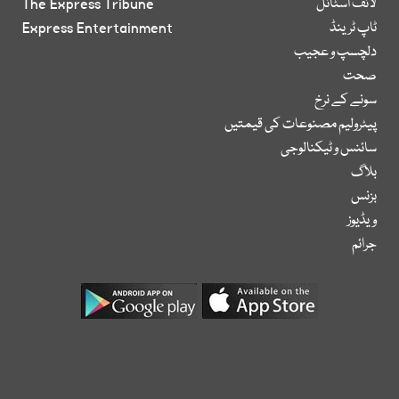
لائف اسٹائل
The Express Tribune
ٹاپ ٹرینڈ
Express Entertainment
دلچسپ و عجیب
صحت
سونے کے نرخ
پیٹرولیم مصنوعات کی قیمتیں
سائنس و ٹیکنالوجی
بلاگ
بزنس
ویڈیوز
جرائم