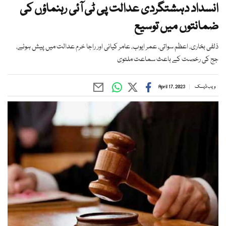
انسداد دہشتگردی عدالت پی ٹی آئی رہنماؤں کی
ضمانتوں میں توسیع
ذلفی بخاری، اعظم سواتی، عمر ایوب، عامر کیانی اور راجا خرم عدالت میں پیش ہوئے،
جج کی رخصت کے باعث سماعت ملتوی
ویب ڈیسک
April 17, 2023