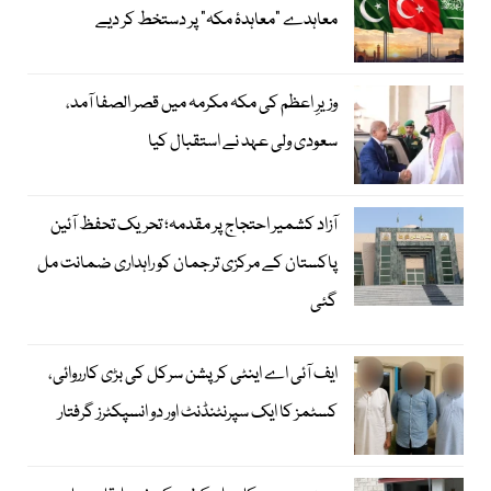
معاہدے "معاہدۂ مکہ" پر دستخط کر دیے
وزیرِ اعظم کی مکہ مکرمہ میں قصر الصفا آمد،
سعودی ولی عہد نے استقبال کیا
آزاد کشمیر احتجاج پر مقدمہ؛ تحریک تحفظ آئین
پاکستان کے مرکزی ترجمان کو راہداری ضمانت مل
گئی
ایف آئی اے اینٹی کرپشن سرکل کی بڑی کارروائی،
کسٹمز کا ایک سپرنٹنڈنٹ اور دو انسپکٹرز گرفتار