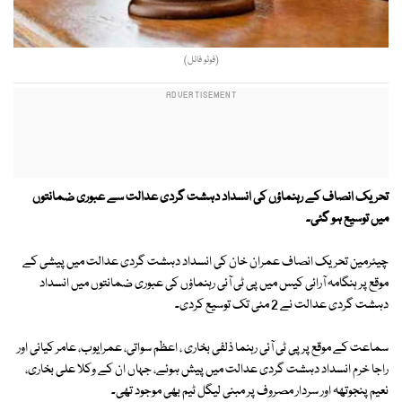
(فوٹو فائل)
تحریک انصاف کے رہنماؤں کی انسداد دہشت گردی عدالت سے عبوری ضمانتوں
میں توسیع ہو گئی۔
چیئرمین تحریک انصاف عمران خان کی انسداد دہشت گردی عدالت میں پیشی کے
موقع پر ہنگامہ آرائی کیس میں پی ٹی آئی رہنماؤں کی عبوری ضمانتوں میں انسداد
دہشت گردی عدالت نے 2 مئی تک توسیع کردی۔
سماعت کے موقع پر پی ٹی آئی رہنما ذلفی بخاری ، اعظم سواتی، عمرایوب، عامر کیانی اور
راجا خرم انسداد دہشت گردی عدالت میں پیش ہوئے، جہاں ان کے وکلا علی بخاری،
نعیم پنجوتھہ اور سردار مصروف پر مبنی لیگل ٹیم بھی موجود تھی۔