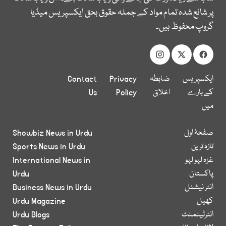
پر شائع شدہ تمام مواد کے جملہ حقوق بحق ایکسپریس میڈیا
گروپ محفوظ ہیں۔
ایکسپریس
ضابطہ
Privacy
Contact
کے بارے
اخلاق
Policy
Us
میں
صفحۂ اول
Showbiz News in Urdu
تازہ ترین
Sports News in Urdu
غزہ لہو لہو
International News in
پاکستان
Urdu
انٹر نیشنل
Business News in Urdu
کھیل
Urdu Magazine
انٹرٹینمنٹ
Urdu Blogs