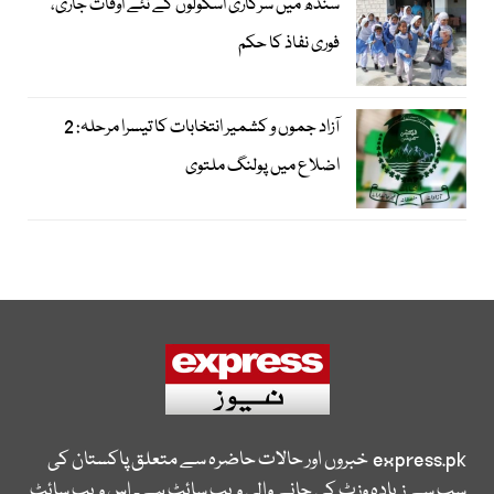
سندھ میں سرکاری اسکولوں کے نئے اوقات جاری،
فوری نفاذ کا حکم
آزاد جموں و کشمیر انتخابات کا تیسرا مرحلہ: 2
اضلاع میں پولنگ ملتوی
express.pk
خبروں اور حالات حاضرہ سے متعلق پاکستان کی
سب سے زیادہ وزٹ کی جانے والی ویب سائٹ ہے۔ اس ویب سائٹ