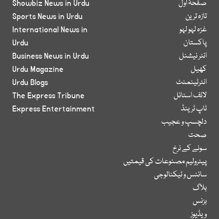
صفحۂ اول
Showbiz News in Urdu
تازہ ترین
Sports News in Urdu
غزہ لہو لہو
International News in
پاکستان
Urdu
انٹر نیشنل
Business News in Urdu
کھیل
Urdu Magazine
انٹرٹینمنٹ
Urdu Blogs
لائف اسٹائل
The Express Tribune
ٹاپ ٹرینڈ
Express Entertainment
دلچسپ و عجیب
صحت
سونے کے نرخ
پیٹرولیم مصنوعات کی قیمتیں
سائنس و ٹیکنالوجی
بلاگ
بزنس
ویڈیوز