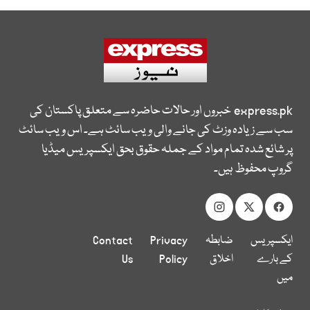
express.pk
خبروں اور حالات حاضرہ سے متعلق پاکستان کی
سب سے زیادہ وزٹ کی جانے والی ویب سائٹ ہے۔ اس ویب سائٹ
پر شائع شدہ تمام مواد کے جملہ حقوق بحق ایکسپریس میڈیا
گروپ محفوظ ہیں۔
ایکسپریس
ضابطہ
Privacy
Contact
کے بارے
اخلاق
Policy
Us
میں