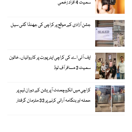
سمیت 4 افراد زخمی
جشن آزادی کے موقع پر کراچی کی جھنڈا گلی سیل
ایف آئی اے کی کراچی ایئرپورٹ پر کارروائیاں، خاتون
سمیت 3 مسافر آف لوڈ
کراچی میں انکروچمنٹ آپریشن کے دوران ٹیم پر
حملہ اور ہنگامہ آرائی کرنے پر 33 ملزمان گرفتار