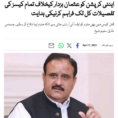
اینٹی کرپشن کو عثمان بزدار کیخلاف تمام کیسز کی
تفصیلات کل تک فراہم کرنیکی ہدایت
قتل کیس میں بھی ملزم کو ایف آئی آر دی جاتی ہے تاکہ ملزم اپنا دفاع کر سکے، جسٹس
طارق سلیم شیخ
ویب ڈیسک
April 17, 2023