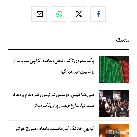
متعلقہ
پاک سعودی ترک دفاعی معاہدہ، کراچی سبز و سرخ
روشنیوں میں نہا گیا
میر رضا کیس، دوستوں نے نرسری کے مقام پر دھرنا
دے دیا، شارع فیصل پر ٹریفک متاثر
کراچی: فائرنگ کے مختلف واقعات میں 2 خواتین