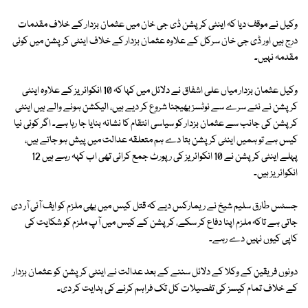
وکیل نے موقف دیا کہ اینٹی کرپشن ڈی جی خان میں عثمان بزدار کے خلاف مقدمات
درج ہیں اور ڈی جی خان سرکل کے علاوہ عثمان بزدار کے خلاف اینٹی کرپشن میں کوئی
مقدمہ نہیں۔
وکیل عثمان بزدار میاں علی اشفاق نے دلائل میں کہا کہ 10 انکوائریز کے علاوہ اینٹی
کرپشن نے نئے سرے سے نوٹسز بھیجنا شروع کر دیے ہیں، الیکشن ہونے والے ہیں اینٹی
کرپشن کی جانب سے عثمان بزدار کو سیاسی انتقام کا نشانہ بنایا جا رہا ہے۔ اگر کوئی نیا
کیس ہے تو ہمیں اینٹی کرپشن بتا دے ہم متعلقہ عدالت میں پیش ہو جاتے ہیں،
پہلے اینٹی کرپشن نے 10 انکوائریز کی رپورٹ جمع کرائی تھی اب کہہ رہے ہیں 12
انکوائریز ہیں۔
جسٹس طارق سلیم شیخ نے ریمارکس دیے کہ قتل کیس میں بھی ملزم کو ایف آئی آر دی
جاتی ہے تاکہ ملزم اپنا دفاع کر سکے، کرپشن کے کیس میں آپ ملزم کو شکایت کی
کاپی کیوں نہیں دے رہے۔
دونوں فریقین کے وکلا کے دلائل سننے کے بعد عدالت نے اینٹی کرپشن کو عثمان بزدار
کے خلاف تمام کیسز کی تفصیلات کل تک فراہم کرنے کی ہدایت کر دی۔