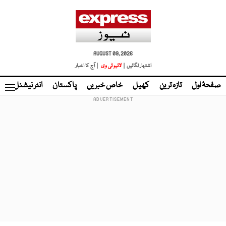
AUGUST 09, 2026
اشتہار لگائیں |
لائیو ٹی وی
| آج کا اخبار
صفحۂ اول
تازہ ترین
کھیل
خاص خبریں
پاکستان
انٹر نیشنل
ٹا