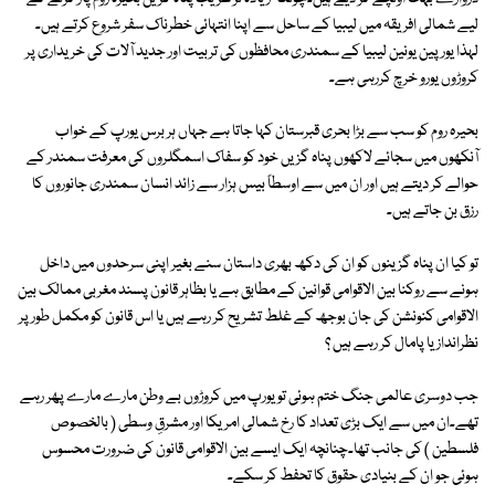
لیے شمالی افریقہ میں لیبیا کے ساحل سے اپنا انتہائی خطرناک سفر شروع کرتے ہیں۔
لہذا یورپین یونین لیبیا کے سمندری محافظوں کی تربیت اور جدید آلات کی خریداری پر
کروڑوں یورو خرچ کررہی ہے۔
بحیرہ روم کو سب سے بڑا بحری قبرستان کہا جاتا ہے جہاں ہر برس یورپ کے خواب
آنکھوں میں سجائے لاکھوں پناہ گزیں خود کو سفاک اسمگلروں کی معرفت سمندر کے
حوالے کر دیتے ہیں اور ان میں سے اوسطاً بیس ہزار سے زائد انسان سمندری جانوروں کا
رزق بن جاتے ہیں۔
تو کیا ان پناہ گزینوں کو ان کی دکھ بھری داستان سنے بغیر اپنی سرحدوں میں داخل
ہونے سے روکنا بین الاقوامی قوانین کے مطابق ہے یا بظاہر قانون پسند مغربی ممالک بین
الاقوامی کنونشن کی جان بوجھ کے غلط تشریح کر رہے ہیں یا اس قانون کو مکمل طور پر
نظرانداز یا پامال کر رہے ہیں ؟
جب دوسری عالمی جنگ ختم ہوئی تو یورپ میں کروڑوں بے وطن مارے مارے پھر رہے
تھے۔ان میں سے ایک بڑی تعداد کا رخ شمالی امریکا اور مشرقِ وسطی ( بالخصوص
فلسطین ) کی جانب تھا۔چنانچہ ایک ایسے بین الاقوامی قانون کی ضرورت محسوس
ہوئی جو ان کے بنیادی حقوق کا تحفط کر سکے۔