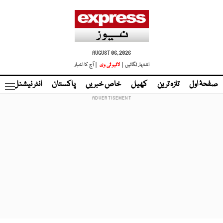
AUGUST 06, 2026
اشتہار لگائیں |
لائیو ٹی وی
| آج کا اخبار
صفحۂ اول
تازہ ترین
کھیل
خاص خبریں
پاکستان
انٹر نیشنل
ٹا