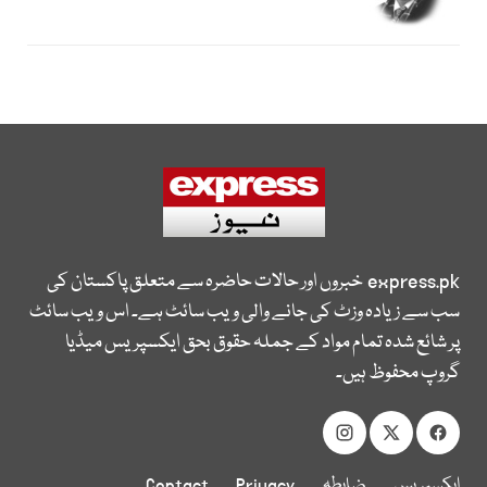
express.pk
خبروں اور حالات حاضرہ سے متعلق پاکستان کی
سب سے زیادہ وزٹ کی جانے والی ویب سائٹ ہے۔ اس ویب سائٹ
پر شائع شدہ تمام مواد کے جملہ حقوق بحق ایکسپریس میڈیا
گروپ محفوظ ہیں۔
ایکسپریس
ضابطہ
Privacy
Contact