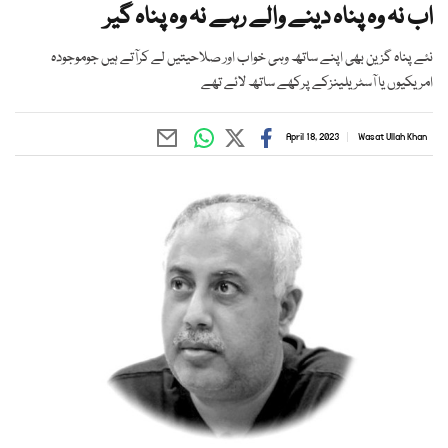
اب نہ وہ پناہ دینے والے رہے نہ وہ پناہ گیر
نئے پناہ گزین بھی اپنے ساتھ وہی خواب اور صلاحیتیں لے کرآتے ہیں جوموجودہ
امریکیوں یا آسٹریلینزکے پرکھے ساتھ لائے تھے
April 18, 2023
Wasat Ullah Khan