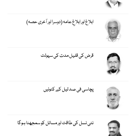
ابلاغ اور ابلاغِ عامہ (دوسرا اور آخری حصہ)
قرض کی قلیل مدت کی سہولت
پچاسی فی صد تیل کے کنوئیں
نئی نسل کی طاقت اور مسائل کو سمجھنا ہوگا