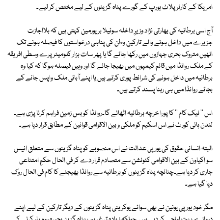
امریکا کے کارنر پلاٹ یورپ کے گورے پناہ گزینوں کے لیے مختص کر لیے۔
آج اسی برطانیہ کی بھارتی نژاد وزیرِ داخلہ سوئیلا بریورمین کہتی ہیں کہ بلااجازت
جزیرے میں داخل ہونے والے تارکینِ وطن کی پناہی درخواستوں کا فیصلہ ہونے تک
انھیں متروک بحری جہازوں میں رکھا جائے گا یا پھر سات ہزار کلومیٹر پرے وسطی افریقہ
کے ملک روانڈا میں قائم کیمپوں میں بھیجا جائے گا اور وہیں فیصلہ ہوگا کہ کیا وہ
برطانیہ میں داخل ہونے کی شرائط پوری کرتے ہیں یا اپنے آبائی ملک واپس جانے کے
بجائے روانڈا میں ہی رہنا پسند کرتے ہیں۔
اس '' نیک کام '' کا پورا خرچہ برطانیہ اٹھائے گا۔روانڈا کو بس زمین فراہم کرنا پڑی ہے۔
لندن ہائی کورٹ نے اس اسکیم کو ملکی و بین الاقوامی قوانین کے مطابق قرار دیا ہے۔
البتہ انسانی حقوق کی یورپی عدالت نے اس منصوبے کو پناہ گزینوں سے متعلق انیس
سو اکیاون کے بین الاقوامی کنونشن سے متصادم قرار دے کر فی الحال حکمِ امتناعی
جاری کر دیا ہے۔چنانچہ پناہ گزینوں کو برطانیہ سے روانڈا بھیجنے کا کام فی الحال روک
دیا گیا ہے۔
مگر خود یورپی یونین نے بھی سوائے یوکرینی پناہ گزینوں کے دیگر تارکین کے لیے اپنے
دروازے بہت اونچے کر دیے ہیں۔چونکہ زیادہ تر غریب پناہ گزین بحیرہ روم پار کرنے کے