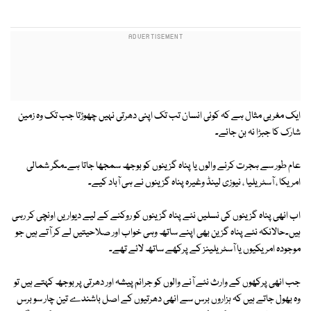
ایک مغربی مثال ہے کہ کوئی انسان تب تک اپنی دھرتی نہیں چھوڑتا جب تک وہ زمین
شارک کا جبڑا نہ بن جائے۔
عام طور سے ہجرت کرنے والوں یا پناہ گزینوں کو بوجھ سمجھا جاتا ہے۔مگر شمالی
امریکا ، آسٹریلیا ، نیوزی لینڈ وغیرہ پناہ گزینوں نے ہی آباد کیے۔
اب انھی پناہ گزینوں کی نسلیں نئے پناہ گزینوں کو روکنے کے لیے دیواریں اونچی کر رہی
ہیں۔حالانکہ نئے پناہ گزین بھی اپنے ساتھ وہی خواب اور صلاحیتیں لے کر آتے ہیں جو
موجودہ امریکیوں یا آسٹریلینز کے پرکھے ساتھ لائے تھے۔
جب انھی پرکھوں کے وارث نئے آنے والوں کو جرائم پیشہ اور دھرتی پر بوجھ کہتے ہیں تو
وہ بھول جاتے ہیں کہ ہزاروں برس سے انھی دھرتیوں کے اصل باشندے تین چار سو برس