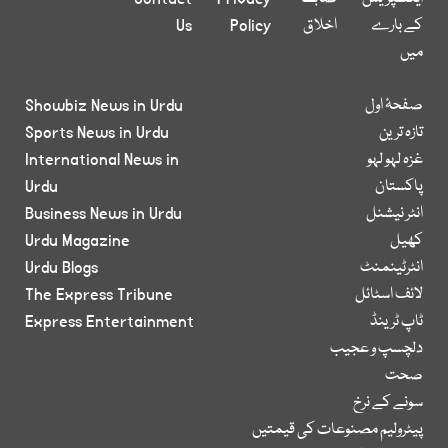
کے بارے
اخلاق
Policy
Us
میں
صفحۂ اول
Showbiz News in Urdu
تازہ ترین
Sports News in Urdu
غزہ لہو لہو
International News in
پاکستان
Urdu
انٹر نیشنل
Business News in Urdu
کھیل
Urdu Magazine
انٹرٹینمنٹ
Urdu Blogs
لائف اسٹائل
The Express Tribune
ٹاپ ٹرینڈ
Express Entertainment
دلچسپ و عجیب
صحت
سونے کے نرخ
پیٹرولیم مصنوعات کی قیمتیں