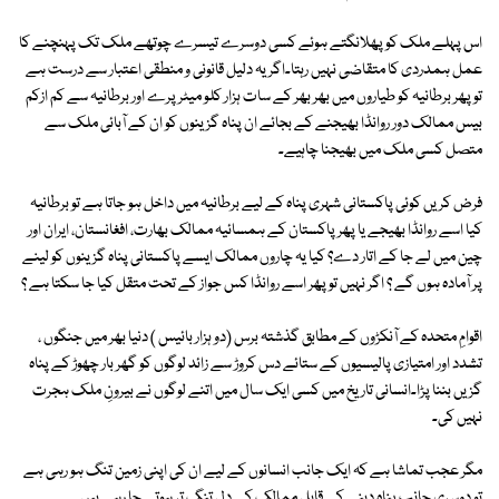
اس پہلے ملک کو پھلانگتے ہوئے کسی دوسرے تیسرے چوتھے ملک تک پہنچنے کا
عمل ہمدردی کا متقاضی نہیں رہتا۔اگر یہ دلیل قانونی و منطقی اعتبار سے درست ہے
تو پھر برطانیہ کو طیاروں میں بھر بھر کے سات ہزار کلو میٹر پرے اور برطانیہ سے کم ازکم
بیس ممالک دور روانڈا بھیجنے کے بجائے ان پناہ گزینوں کو ان کے آبائی ملک سے
متصل کسی ملک میں بھیجنا چاہیے۔
فرض کریں کوئی پاکستانی شہری پناہ کے لیے برطانیہ میں داخل ہو جاتا ہے تو برطانیہ
کیا اسے روانڈا بھیجے یا پھر پاکستان کے ہمسائیہ ممالک بھارت، افغانستان، ایران اور
چین میں لے جا کے اتار دے؟ کیا یہ چاروں ممالک ایسے پاکستانی پناہ گزینوں کو لینے
پر آمادہ ہوں گے ؟ اگر نہیں تو پھر اسے روانڈا کس جواز کے تحت متقل کیا جا سکتا ہے ؟
اقوامِ متحدہ کے آنکڑوں کے مطابق گذشتہ برس (دو ہزار بائیس ) دنیا بھر میں جنگوں ،
تشدد اور امتیازی پالیسیوں کے ستائے دس کروڑ سے زائد لوگوں کو گھر بار چھوڑ کے پناہ
گزیں بننا پڑا۔انسانی تاریخ میں کسی ایک سال میں اتنے لوگوں نے بیرونِ ملک ہجرت
نہیں کی۔
مگر عجب تماشا ہے کہ ایک جانب انسانوں کے لیے ان کی اپنی زمین تنگ ہو رہی ہے
تو دوسری جانب پناہ دینے کے قابل ممالک کے دل تنگ تر ہوتے جا رہے ہیں۔