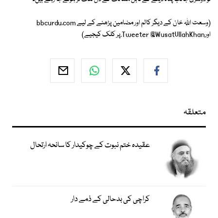
(وسعت اللہ خان کے دیگر کالم اور مضامین پڑھنے کے لیے bbcurdu.com
اورTweeter @WusatUllahKhan.پر کلک کیجیے)
متعلقہ
عقیدہ ختم نبوت کے چوکیدار کا سانحہ ارتحال
کراچی کی بدحالی کے ذمے دار