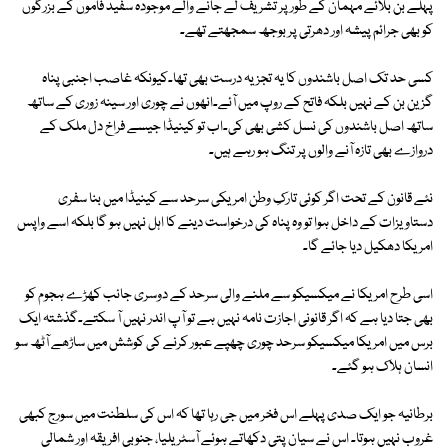
پہلے بن بلائے مہمان کے طور پر تشریف لے جانے والے موجودہ سفید فاموں کے بزرگوں
کو بھی جرائم پیشہ اور دھرتی پر بوجھ سمجھتے تھے۔
کسی حد تک اصل باشندوں کا یہ تجزیہ درست بھی تھا۔کیونکہ غاصب اجنبی پناہ
گزین بن کے نہیں بلکہ فاتح کے روپ میں آئے۔انھوں نے چوری اور سینہ زوری کے ساتھ
ساتھ اصل باشندوں کی نسل کشی بھی کی۔اب تو کینیڈا جیسے فراخ دل ملک کے
دروازے بھی تازہ آنے والوں پر تنگ ہو رہے ہیں۔
نئے قانون کے تحت اگر کوئی تارکِ وطن امریکی سرحد سے کینیڈا میں بنا سفری
دستاویزات کے داخل ہوا تو وہ پناہ کی درخواست دینے کا اہل نہیں ہو گا بلکہ اسے واپس
امریکا دھکیل دیا جائے گا۔
اسی طرح امریکا نے میکسیکو سے ملنے والی سرحد کے دوسری جانب کھڑے ہجوم کو
بھی جتا دیا ہے کہ اگر قانونی اجازت نامہ نہیں ہے تو آپ اندر نہیں آ سکتے۔گذشتہ ایک
برس میں امریکا میکسیکو سرحد چوری چھپے عبور کرنے کی کوشش میں ساڑھے آٹھ سو
انسان ہلاک ہو گئے۔
برطانیہ جو ایک صدی پہلے اس فخر میں جی رہا تھا کہ اس کی سلطنت میں سورج کبھی
غروب نہیں ہوتا۔ اس نے سیان پتی دکھاتے ہوئے آسٹریلیا، جنوبی افریقہ اور شمالی