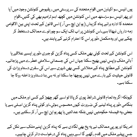
یوں انیس سو اکیاون میں اقوامِ متحدہ کی سرپرستی میں ریفیوجی کنونشن وجود میں آیا
اور پھر انیس سو سڑسٹھ میں اس کنونشن میں کچھ اہم ترامیم بھی کی گئیں۔اقوامِ
متحدہ کا ادارہ برائے پناہ گزیناں ( یو این ایچ سی آر ) اسی قانون کے تحت اپنی بین الاقوامی
زمہ داریاں نبھاتا ہے۔اس کنونشن پر اب تک ایک سو چورانوے ممالک دستخط کر
چکے ہیں اور وہ مکمل طور پر اس کا احترام کرنے کے پابند ہیں۔
اس کنونشن کے تحت کوئی بھی ملک کسی پناہ گزین کو جبری طور پر ایسے علاقے یا
آبائی ملک واپس نہیں بھیج سکتا جہاں اس کی جسمانی سلامتی خطرے میں پڑجائے۔
کنونشن کے مطابق پناہ کے متلاشی کسی بھی شہری سے اس کی سفری دستاویزات کی
قانونی حیثیت کے بارے میں نہیں پوچھا جا سکتا اور نہ ہی بنا دستاویز داخلہ روکا جا
سکتا ہے۔
کیونکہ اگر وہ تمام قانونی شرائط پوری کر پاتا تو اسے گھر چھوڑ کے کسی اور ملک میں
ہنگامی طور پر پناہ لینے کی ضرورت کیوں محسوس ہوتی۔اور کوئی پناہ گزین اصلی ہے یا
جعلی۔یہ فیصلہ حکومتیں نہیں بلکہ عدالتیں یا پھر یو این ایچ سی آر کر سکتے ہیں۔
امریکا اور یورپی ممالک نے یہ پخ بھی لگادی ہے کہ پناہ گزین اپنے ملک سے نکل کے
جس پہلے ملک میں قدم رکھے گا اسے وہیں پناہ کی درخواست دائر کرنی چاہیے۔