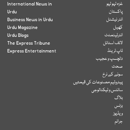
غزہ لہو لہو
International News in
پاکستان
Urdu
انٹر نیشنل
Business News in Urdu
کھیل
Urdu Magazine
انٹرٹینمنٹ
Urdu Blogs
لائف اسٹائل
The Express Tribune
ٹاپ ٹرینڈ
Express Entertainment
دلچسپ و عجیب
صحت
سونے کے نرخ
پیٹرولیم مصنوعات کی قیمتیں
سائنس و ٹیکنالوجی
بلاگ
بزنس
ویڈیوز
جرائم