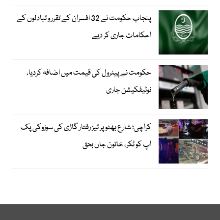
پنجاب حکومت نے 32 افسران کے تقرر و تبادلوں کے
احکامات جاری کر دیے
حکومت نے پیٹرول کی قیمت میں اضافہ کردیا،
نوٹیفکیشن جاری
کراچی؛ شارع بھٹو پر تیز رفتار گاڑی کی سوزوکی پک
اپ کو ٹکر، خاتون جاں بحق