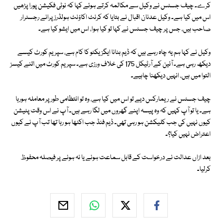
کرے۔ چیف جسٹس نے وکیل سے مکالمہ کرتے ہوئے کہا کہ نوٹی فکیشن پورا پڑھیں
اس میں کیا ہے۔ وکیل عدنان اقبال نے بتایا کہ کرنٹ اکاؤنٹ ہولڈرز پرانے رجسٹرار
صاحب ہیں، جس پر چیف جسٹس نے کہا تو کیا ہوا، اس میں ایشو کیا ہے۔
وکیل نے کہا ہم یہ چاہ رہے ہیں کہ ڈیم بنانا ایگزیکٹو کا کام ہے، سپریم کورٹ کیسے
دیکھ رہی ہے۔ آئین کے آرٹیکل 175 کی خلاف ورزی ہے۔ سپریم کورٹ میں اتنے کیسز
التوا میں ہیں، انہیں دیکھنا چاہیے۔
چیف جسٹس نے ریمارکس دیے تو اس میں کیا ہے، وہ تو انتظامی طور پر معاملہ ہورہا
ہے۔ یا تو آپ کہیں کہ وہ پیسہ اپنے گھروں میں لگا رہے ہیں۔ آپ نے اس وقت پٹیشن
کیوں نہیں کی جب کلیکشن ہو رہی تھی۔ ڈیم فنڈ جب اکٹھا ہو رہا تھا تب آپ نے کیوں
اعتراض نہیں کیا؟۔
بعد ازاں عدالت نے درخواست کے قابل سماعت ہونے یا نہ ہونے پر فیصلہ محفوظ
کرلیا۔