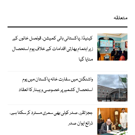
متعلقہ
کینیڈا، پاکستانی ہائی کمیشن، قونصل خانوں کے
زیر اہتمام بھارتی اقدامات کے خلاف یوم استحصال
منایا گیا
واشنگٹن میں سفارت خانہ پاکستان میں یوم
استحصال کشمیر پر خصوصی ویبنار کا انعقاد
ججز تقرر، صدر کوئی بھی سمری مسترد کر سکتا ہے،
ذرائع ایوان صدر