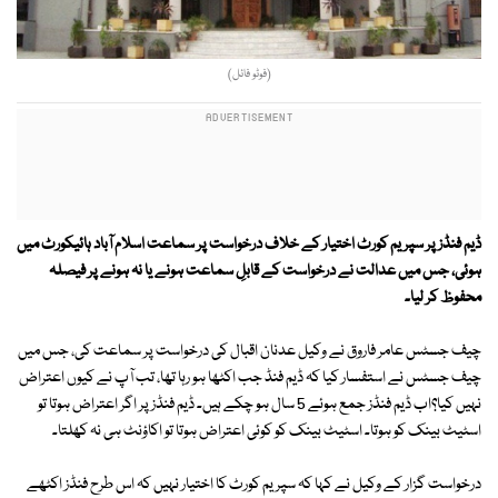
(فوٹو فائل)
ڈیم فنڈز پر سپریم کورٹ اختیار کے خلاف درخواست پر سماعت اسلام آباد ہائیکورٹ میں
ہوئی، جس میں عدالت نے درخواست کے قابلِ سماعت ہونے یا نہ ہونے پر فیصلہ
محفوظ کر لیا۔
چیف جسٹس عامر فاروق نے وکیل عدنان اقبال کی درخواست پر سماعت کی، جس میں
چیف جسٹس نے استفسار کیا کہ ڈیم فنڈ جب اکٹھا ہو رہا تھا، تب آپ نے کیوں اعتراض
نہیں کیا؟اب ڈیم فنڈز جمع ہوئے 5 سال ہو چکے ہیں۔ ڈیم فنڈز پر اگر اعتراض ہوتا تو
اسٹیٹ بینک کو ہوتا۔ اسٹیٹ بینک کو کوئی اعتراض ہوتا تو اکاؤنٹ ہی نہ کھلتا۔
درخواست گزار کے وکیل نے کہا کہ سپریم کورٹ کا اختیار نہیں کہ اس طرح فنڈز اکٹھے