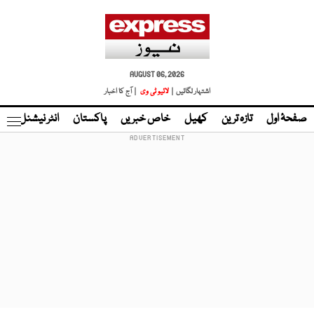
AUGUST 06, 2026
اشتہار لگائیں |
لائیو ٹی وی
| آج کا اخبار
صفحۂ اول
تازہ ترین
کھیل
خاص خبریں
پاکستان
انٹر نیشنل
ٹا