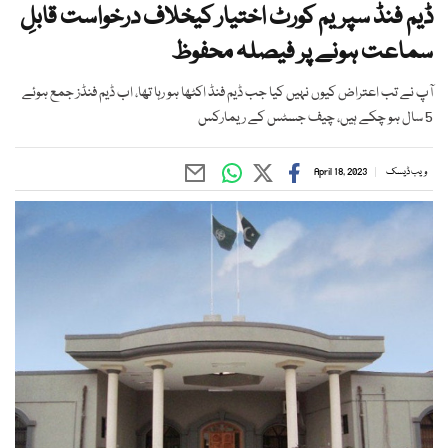
ڈیم فنڈ سپریم کورٹ اختیار کیخلاف درخواست قابلِ
سماعت ہونے پر فیصلہ محفوظ
آپ نے تب اعتراض کیوں نہیں کیا جب ڈیم فنڈ اکٹھا ہو رہا تھا، اب ڈیم فنڈز جمع ہوئے
5 سال ہو چکے ہیں، چیف جسٹس کے ریمارکس
ویب ڈیسک
April 18, 2023