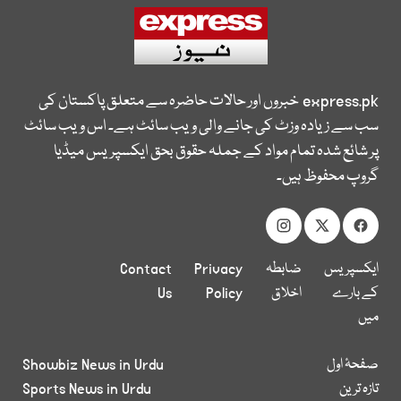
express.pk
خبروں اور حالات حاضرہ سے متعلق پاکستان کی
سب سے زیادہ وزٹ کی جانے والی ویب سائٹ ہے۔ اس ویب سائٹ
پر شائع شدہ تمام مواد کے جملہ حقوق بحق ایکسپریس میڈیا
گروپ محفوظ ہیں۔
ایکسپریس
ضابطہ
Privacy
Contact
کے بارے
اخلاق
Policy
Us
میں
صفحۂ اول
Showbiz News in Urdu
تازہ ترین
Sports News in Urdu