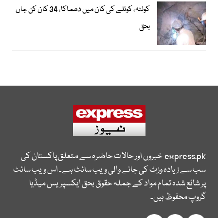
کوئٹہ، کوئلے کی کان میں دھماکا، 34 کان کن جاں
بحق
express.pk
خبروں اور حالات حاضرہ سے متعلق پاکستان کی
سب سے زیادہ وزٹ کی جانے والی ویب سائٹ ہے۔ اس ویب سائٹ
پر شائع شدہ تمام مواد کے جملہ حقوق بحق ایکسپریس میڈیا
گروپ محفوظ ہیں۔