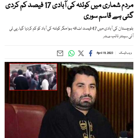
مردم شماری میں کوئٹہ کی آبادی 17 فیصد کم کردی
گئی ہے قاسم سوری
بلوچستان کی آبادی میں 47 فیصد اضافہ ہوا مگر کوئٹہ کی آباد کو کم کردیا گیا، پی ٹی
آئی سینئر نائب صدر
ویب ڈیسک
April 19, 2023