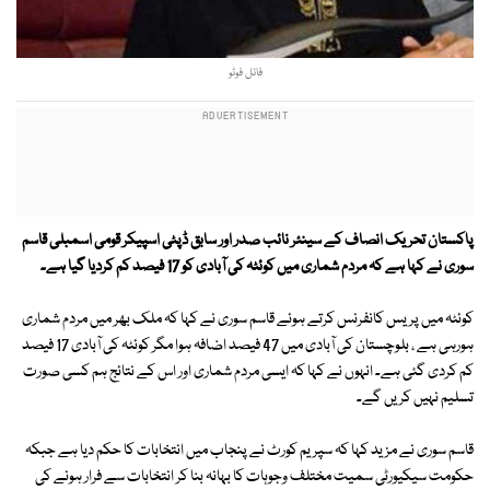
فائل فوٹو
پاکستان تحریک انصاف کے سینئر نائب صدر اور سابق ڈپٹی اسپیکر قومی اسمبلی قاسم
سوری نے کہا ہے کہ مردم شماری میں کوئٹہ کی آبادی کو 17 فیصد کم کردیا گیا ہے۔
کوئٹہ میں پریس کانفرنس کرتے ہوئے قاسم سوری نے کہا کہ ملک بھر میں مردم شماری
ہورہی ہے ، بلوچستان کی آبادی میں 47 فیصد اضافہ ہوا مگر کوئٹہ کی آبادی 17 فیصد
کم کردی گئی ہے۔ انہوں نے کہا کہ ایسی مردم شماری اور اس کے نتائج ہم کسی صورت
تسلیم نہیں کریں گے۔
قاسم سوری نے مزید کہا کہ سپریم کورٹ نے پنجاب میں انتخابات کا حکم دیا ہے جبکہ
حکومت سیکیورٹی سمیت مختلف وجوہات کا بہانہ بنا کر انتخابات سے فرار ہونے کی