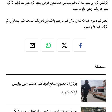
کوشش کر رہی ہے، عدالت نے سیاسی جماعتوں کو مل بیٹھ کر مشاورت کرنے کا کہا
ہے جو ایک اچھی روایت ہے۔
انہوں نے دعویٰ کیا کہ لندن پلان کے ذریعے پاکستان تحریک انصاف کے رہنماوٴں کو
گرفتار کیا جارہا ہے۔
متعلقہ
بولان؛ نامعلوم مسلح افراد کے حملے میں پولیس
اہلکار شہید
ردالفتنہ-3 : بلوچستان میں فتنہ الہندوستان کے