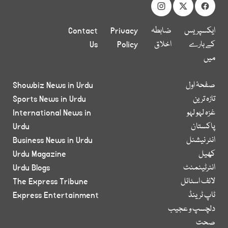
ایکسپریس
ضابطہ
Privacy
Contact
کے بارے
اخلاق
Policy
Us
میں
صفحۂ اول
Showbiz News in Urdu
تازہ ترین
Sports News in Urdu
غزہ لہو لہو
International News in
پاکستان
Urdu
انٹر نیشنل
Business News in Urdu
کھیل
Urdu Magazine
انٹرٹینمنٹ
Urdu Blogs
لائف اسٹائل
The Express Tribune
ٹاپ ٹرینڈ
Express Entertainment
دلچسپ و عجیب
صحت