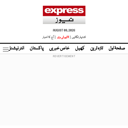
AUGUST 09, 2026
اشتہار لگائیں |
لائیو ٹی وی
| آج کا اخبار
صفحۂ اول
تازہ ترین
کھیل
خاص خبریں
پاکستان
انٹر نیشنل
ٹا