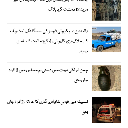
مزید 12 دہشت گرد ہلاک
دالبندین؛ سیکیورٹی فورسز کی اسمگلنگ نیٹ ورک
کے خلاف بڑی کارروائی، 4 کروڑ مالیت کا سامان
ضبط
چمن اور لکی مروت میں دستی بم حملوں میں 3 افراد
جاں بحق
لسبیلہ میں قومی شاہراہ پر گاڑی کا حادثہ، 2افراد جاں
بحق