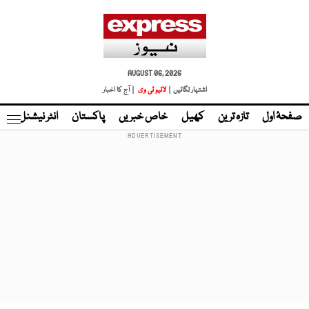
AUGUST 06, 2026
اشتہار لگائیں |
لائیو ٹی وی
| آج کا اخبار
صفحۂ اول
تازہ ترین
کھیل
خاص خبریں
پاکستان
انٹر نیشنل
ٹا