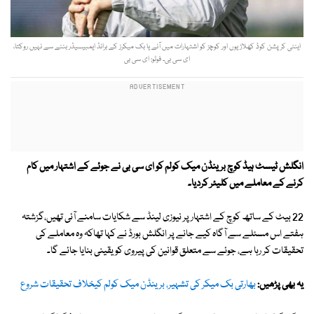
اینٹی کرپشن کوڈ کھلاڑیوں اور کوچز کو اشتہارات میں آنے یا بک میکرز کے برانڈ ایمبیسیڈر بننے سے نہیں روکتا،
ای سی بی۔ فوٹو: ای سی بی
انگلش ٹیسٹ ہیڈ کوچ برینڈن میک کولم کو ای سی بی نے جوئے کے اشتہار میں کام
کرنے کے معاملے میں کلیئر کردیا۔
22 بیٹ کے ساتھ کوچ کے اشتہار پر نیوزی لینڈ سے شکایات سامنے آئی تھیں،گزشتہ
ہفتے اس مسئلے سے آگاہ کیے جانے پر انگلش بورڈ نے کہا تھاکہ وہ معاملے کی
تحقیقات کر رہا ہے، جوئے سے متعلق قوانین کی پیروی کو یقینی بنایا جائے گا۔
یہ بھی پڑھیں:
بھارتی بک میکر کی تشہیر، برینڈن میک کولم کیخلاف تحقیقات شروع