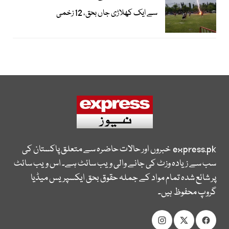
سے ایک کھلاڑی جاں بحق، 12 زخمی
express.pk
خبروں اور حالات حاضرہ سے متعلق پاکستان کی
سب سے زیادہ وزٹ کی جانے والی ویب سائٹ ہے۔ اس ویب سائٹ
پر شائع شدہ تمام مواد کے جملہ حقوق بحق ایکسپریس میڈیا
گروپ محفوظ ہیں۔