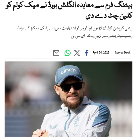
بیٹنگ فرم سے معاہدہ انگلش بورڈ نے میک کولم کو
کلین چٹ دے دی
اینٹی کرپشن کوڈ کھلاڑیوں اور کوچز کو اشتہارات میں آنے یا بک میکرز کے برانڈ
ایمبیسیڈر بننے سے نہیں روکتا، ای سی بی
April 20, 2023
Sports Desk