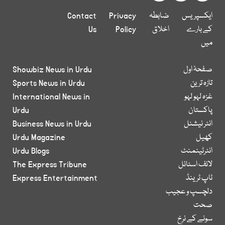
ایکسپریس
ضابطہ
Privacy
Contact
کے بارے
اخلاق
Policy
Us
میں
صفحۂ اول
Showbiz News in Urdu
تازہ ترین
Sports News in Urdu
غزہ لہو لہو
International News in
پاکستان
Urdu
انٹر نیشنل
Business News in Urdu
کھیل
Urdu Magazine
انٹرٹینمنٹ
Urdu Blogs
لائف اسٹائل
The Express Tribune
ٹاپ ٹرینڈ
Express Entertainment
دلچسپ و عجیب
صحت
سونے کے نرخ