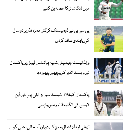
میں لنکاشائر کا حصہ بن گئے
پی سی بی نے ڈومیسٹک کرکٹر حمزہ نذر پر دو سال
کی پابندی عائد کردی
ورلڈ ٹیسٹ چیمپئن شپ: پوائنٹس ٹیبل پر پاکستان
نے ویسٹ انڈیز کو پیچھے چھوڑ دیا
پاکستان کیخلاف ٹیسٹ سیریز، اولی پوپ اور ڈین
لارنس کی انگلینڈ ٹیم میں واپسی
تھائی لینڈ: فٹبال میچ کے دوران آسمانی بجلی گرنے