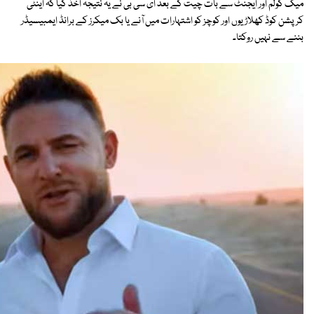
میک کولم اور ایجنٹ سے بات چیت کے بعد ای سی بی نے یہ نتیجہ اخذ کیا کہ اینٹی
کرپشن کوڈ کھلاڑیوں اور کوچز کو اشتہارات میں آنے یا بک میکرز کے برانڈ ایمبیسیڈر
بننے سے نہیں روکتا۔