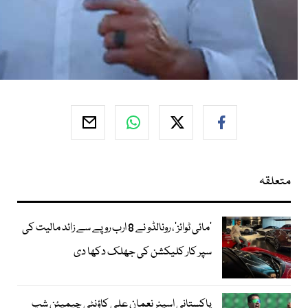
متعلقہ
’مائی ٹوائز‘، رونالڈو نے 8 ارب روپے سے زائد مالیت کی
سپر کار کلیکشن کی جھلک دکھا دی
پاکستانی اسپنر نعمان علی کاؤنٹی چیمپئن شپ