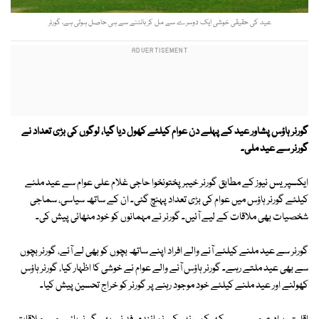
عید کی حقیقی خوشی ایک دوسرے سے مل کر بانٹنے سے ہی حاصل ہوتی ہے، گورنر
گورنر ہاؤس پشاور عید کے پہلے دن عوام کیلئے کھول دیا گیا، لوگوں کی بڑی تعداد نے
گورنر سے عید ملی۔
ایکسپریس نیوز کے مطابق گورنر خیبرپختونخوا حاجی غلام علی عوام سے عید ملنے
کیلئے گورنر ہاؤس میں عوام کی بڑی تعداد پہنچ گئی۔ ان کے ساتھ سیاسی، سماجی
شخصیات بھی ملاقات کے لیے آئیں۔ گورنر نے مہمانوں کو خود مٹھائی پیش کی۔
گورنر سے عید ملنے کیلئے آنے والے افراد اپنے ساتھ بچوں کو بھی لے آئے، گورنر بچوں
سے بھی عید ملتے رہے۔ گورنر ہاؤس آنے والے عوام نے خوشی کا اظہار کیا، گورنر ہاؤس
کھولنے اور عید ملنے کیلئے خود موجود رہنے پر گورنر کو خراج تحسین پیش کیا۔