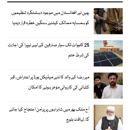
چین نے افغانستان میں موجود دہشتگرد تنظیموں
کو ہمسایہ ممالک کیلئے سنگین خطرہ قرار دیدیا
25 کلوواٹ تک سولر صارفین کے لیے نیپرا کی اجازت
کی شرط ختم
میر رضا کے والد کا نئے میڈیکل بورڈ پر اعتراض، قبر
کشائی کی کارروائی مؤخر ہونے کا امکان
آج ملک بھر میں شاہراہوں پر پرامن احتجاج کیا جائے
گا، لیاقت بلوچ