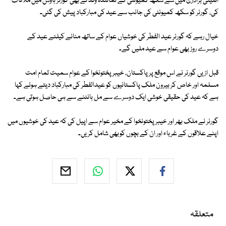
اقلیتی برادری میں سے سکھ کمیونٹی کے نمائندہ وفد نے بھی گورنر ہاؤس میں ملاقات
کی، گورنر کو سکھ کمیونٹی کی جانب سے عید کی مبارکباد پیش کی گئی۔
خیال رہے کہ گورنر عید الفطر کی خوشیاں عوام کے ساتھ منانے کیلئے عید کے
دوسرے روز بھی عوام سے عید ملیں گے۔
قبل ازیں گورنر نے اس موقع پرپاکستان، خیبر پختونخوا کے عوام سمیت تمام امت
مسلمہ اور خاص کر بیرون ملک پاکستانیوں کو عیدالفطر کی مبارکباد دیتے ہوئے کہا
ہے کہ عید کی حقیقی خوشی ایک دوسرے سے مل بانٹنے سے ہی حاصل ہوتی ہے۔
گورنر نے ملک بھر اور خیبر پختونخوا کے مخیر عوام سے اپیل کی کہ عید کی خوشیوں میں
اپنے علاقوں کے غرباء اور ان کے بچوں کوبھی شامل کریں۔
متعلقہ