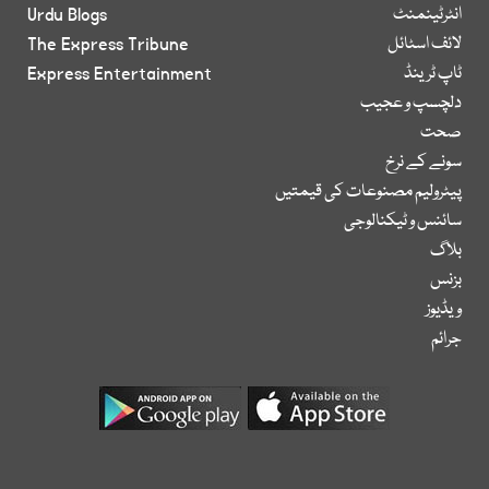
انٹرٹینمنٹ
Urdu Blogs
لائف اسٹائل
The Express Tribune
ٹاپ ٹرینڈ
Express Entertainment
دلچسپ و عجیب
صحت
سونے کے نرخ
پیٹرولیم مصنوعات کی قیمتیں
سائنس و ٹیکنالوجی
بلاگ
بزنس
ویڈیوز
جرائم