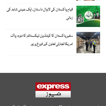
قیامِ پاکستان کی لازوال داستان، ایک عینی شاہد کی
زبانی
سفیرِ پاکستان کا کیلڈرون ٹیکسٹائلز کا دورہ، پاک
امریکا تجارتی تعاون کے فروغ پر زور