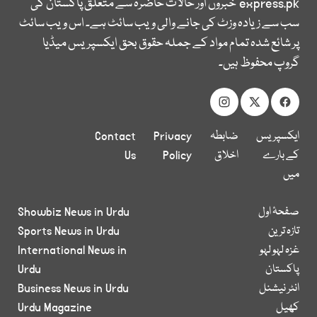
express.pk
خبروں اور حالات حاضرہ سے متعلق پاکستان کی
سب سے زیادہ وزٹ کی جانے والی ویب سائٹ ہے۔ اس ویب سائٹ
پر شائع شدہ تمام مواد کے جملہ حقوق بحق ایکسپریس میڈیا
گروپ محفوظ ہیں۔
ایکسپریس
ضابطہ
Privacy
Contact
کے بارے
اخلاق
Policy
Us
میں
صفحۂ اول
Showbiz News in Urdu
تازہ ترین
Sports News in Urdu
غزہ لہو لہو
International News in
پاکستان
Urdu
انٹر نیشنل
Business News in Urdu
کھیل
Urdu Magazine