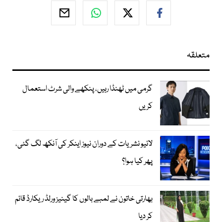
متعلقہ
گرمی میں ٹھنڈا رہیں، پنکھے والی شرٹ استعمال
کریں
لائیو نشریات کے دوران نیوز اینکر کی آنکھ لگ گئی،
پھر کیا ہوا؟
بھارتی خاتون نے لمبے بالوں کا گینیز ورلڈ ریکارڈ قائم
کر دیا