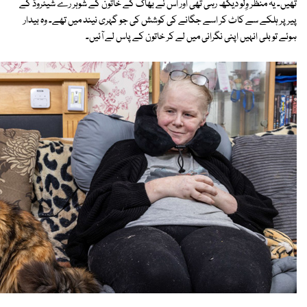
تھیں۔ یہ منظر وِلو دیکھ رہی تھی اور اس نے بھاگ کے خاتون کے شوہر رے شیئروُڈ کے
پیر پر ہلکے سے کاٹ کر اسے جگانے کی کوشش کی جو گہری نیند میں تھے۔ وہ بیدار
ہوئے تو بلی انہیں اپنی نگرانی میں لے کر خاتون کے پاس لے آئیں۔