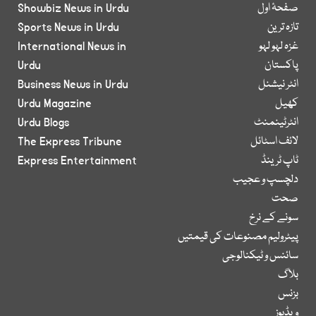
صفحۂ اول
Showbiz News in Urdu
تازہ ترین
Sports News in Urdu
غزہ لہو لہو
International News in
پاکستان
Urdu
انٹر نیشنل
Business News in Urdu
کھیل
Urdu Magazine
انٹرٹینمنٹ
Urdu Blogs
لائف اسٹائل
The Express Tribune
ٹاپ ٹرینڈ
Express Entertainment
دلچسپ و عجیب
صحت
سونے کے نرخ
پیٹرولیم مصنوعات کی قیمتیں
سائنس و ٹیکنالوجی
بلاگ
بزنس
ویڈیوز