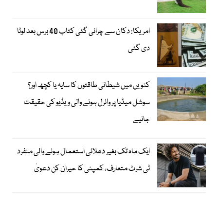
امریکا: دکان سے چرائی گئی کتاب 40 برس بعد لوٹا
دی گئی
کنویں میں شیطانی طاقتوں کا سایہ یا کچھ اور؟
سوشل میڈیا پر وائرل ہونے والی ویڈیو کی حقیقت
جانیے
ایک ماہ تک بغیر دھلائی استعمال ہونے والی منفرد
ٹی شرٹ متعارف، کمپنی کا حیران کن دعویٰ