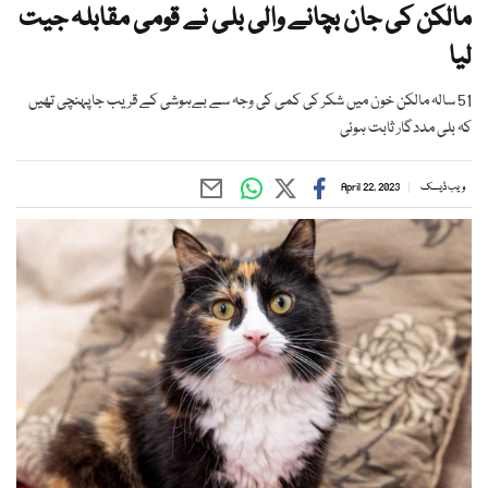
مالکن کی جان بچانے والی بلی نے قومی مقابلہ جیت
لیا
51 سالہ مالکن خون میں شکر کی کمی کی وجہ سے بےہوشی کے قریب جاپہنچی تھیں
کہ بلی مددگار ثابت ہوئی
ویب ڈیسک
April 22, 2023