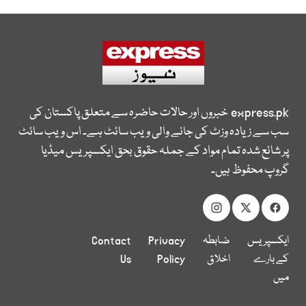
express.pk
خبروں اور حالات حاضرہ سے متعلق پاکستان کی
سب سے زیادہ وزٹ کی جانے والی ویب سائٹ ہے۔ اس ویب سائٹ
پر شائع شدہ تمام مواد کے جملہ حقوق بحق ایکسپریس میڈیا
گروپ محفوظ ہیں۔
ایکسپریس
ضابطہ
Privacy
Contact
کے بارے
اخلاق
Policy
Us
میں