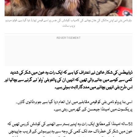
ولو نامی بلی نے اپنی مالکن کی جان بچانے کی کامیاب کوشش کی جس پر اسے قومی ایوارڈ دیا گیا ہے۔ فوتو: میٹرو
ویب سائٹ
ذیابیطس کی شکار خاتون نے اعتراف کیا ہے کہ ایک رات وہ خون میں شکر کی شدید
کمی سے کومے میں جانے والی تھیں کہ انہیں ان کی پالتو بلی 'وِلو' نے گرنے سے بچالیا اور
اس طرح بلی انہیں بچانے میں مددگار ثابت ہوئی ہے۔
اسی بنا پروِلو نامی بلی کو قومی مقابلے میں اول انعام دیا گیا ہے جوبرطانوی گاؤں ،
پریکسوٹ میں امینڈا جیمسن کے گھر میں رہتی ہے۔
51 سالہ امینڈا کے مطابق ایک رات وہ اپنے بستر سے اٹھنے کی کوشش کررہی تھیں کہ
خون میں شکر کی خطرناک حد تک کمی کی وجہ سے وہ بےہوشی کے قریب جاپہنچی