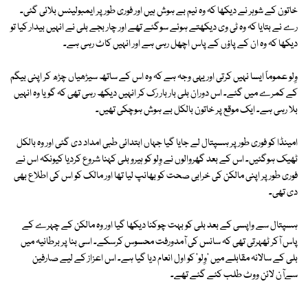
خاتون کے شوہر نے دیکھا کہ وہ نیم بے ہوش ہیں اور فوری طور پر ایمبولینس بلائی گئی۔
رے نے بتایا کہ وہ ٹی وی دیکھتے ہوئے سوگئے تھے اور چار بجے بلی نے انہیں بیدار کیا تو
دیکھا کہ وہ ان کے پاؤں کے پاس اچھل رہی ہے اور انہیں کاٹ رہی ہے۔
وِلو عموماً ایسا نہیں کرتی اور یہی وجہ ہے کہ وہ اس کے ساتھ سیڑھیاں چڑھ کر اپنی بیگم
کے کمرے میں گئے۔ اس دوران بلی بار بار رک کر انہیں دیکھ رہی تھی کہ گویا وہ انہیں
بلا رہی ہے۔ ایک موقع پر خاتون بالکل بے ہوش ہوچکی تھیں۔
امینڈا کو فوری طور پر ہسپتال لے جایا گیا جہاں ابتدائی طبی امداد دی گئی اور وہ بالکل
ٹھیک ہوگئیں۔ اس کے بعد گھروالوں نے وِلو کو ہیرو بلی کہنا شروع کردیا کیونکہ اس نے
فوری طور پر اپنی مالکن کی خرابی صحت کو بھانپ لیا تھا اور مالک کو اس کی اطلاع بھی
دی تھی۔
ہسپتال سے واپسی کے بعد بلی کو بہت چوکنا دیکھا گیا اور وہ مالکن کے چہرے کے
پاس آکر ٹھہرتی تھی کہ سانس کی آمدورفت محسوس کرسکے۔ اسی بنا پر برطانیہ میں
بلی کے سالانہ مقابلے میں 'وِلو' کو اول انعام دیا گیا ہے۔ اس اعزاز کے لیے صارفین
سےآن لائن ووٹ طلب کئے گئے تھے۔