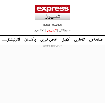
AUGUST 08, 2026
اشتہار لگائیں |
لائیو ٹی وی
| آج کا اخبار
صفحۂ اول
تازہ ترین
کھیل
خاص خبریں
پاکستان
انٹر نیشنل
ٹا