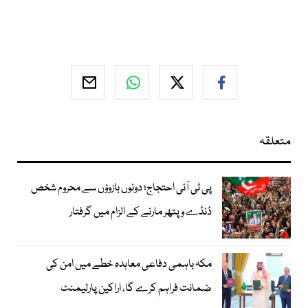
متعلقہ
پی ٹی آئی احتجاج؛ دونوں بازوؤں سے محروم شخص
ڈنڈے و پتھر مارنے کے الزام میں گرفتار
مکہ باہمی دفاعی معاہدہ خطے میں امن کی
ضمانت فراہم کرے گا، اراکین پارلیمنٹ