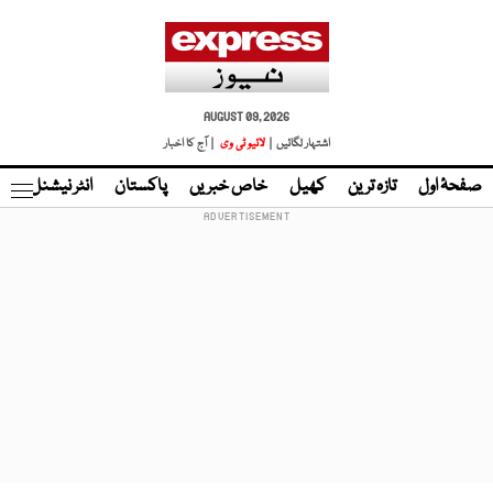
AUGUST 09, 2026
اشتہار لگائیں |
لائیو ٹی وی
| آج کا اخبار
صفحۂ اول
تازہ ترین
کھیل
خاص خبریں
پاکستان
انٹر نیشنل
ٹا