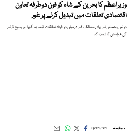
وزیراعظم کا بحرین کے شاہ کو فون دوطرفہ تعاون
اقتصادی تعلقات میں تبدیل کرنے پر غور
دونوں رہنماؤں نے برادر ممالک کے درمیان دوطرفہ تعلقات کو مزید گہرا اور وسیع کرنے
کی خواہش کا اعادہ کیا
ویب ڈیسک
April 23, 2023