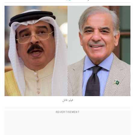
فوٹو : فائل