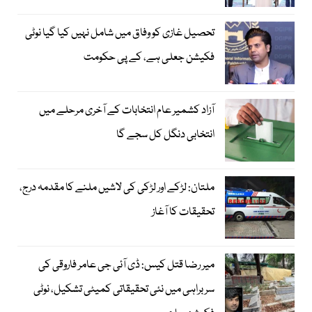
تحصیل غازی کو وفاق میں شامل نہیں کیا گیا نوٹی
فکیشن جعلی ہے، کے پی حکومت
آزاد کشمیر عام انتخابات کے آخری مرحلے میں
انتخابی دنگل کل سجے گا
ملتان: لڑکے اور لڑکی کی لاشیں ملنے کا مقدمہ درج،
تحقیقات کا آغاز
میر رضا قتل کیس: ڈی آئی جی عامر فاروقی کی
سربراہی میں نئی تحقیقاتی کمیٹی تشکیل، نوٹی