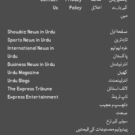
کے بارے
اخلاق
Policy
Us
میں
صفحۂ اول
Showbiz News in Urdu
تازہ ترین
Sports News in Urdu
غزہ لہو لہو
International News in
پاکستان
Urdu
انٹر نیشنل
Business News in Urdu
کھیل
Urdu Magazine
انٹرٹینمنٹ
Urdu Blogs
لائف اسٹائل
The Express Tribune
ٹاپ ٹرینڈ
Express Entertainment
دلچسپ و عجیب
صحت
سونے کے نرخ
پیٹرولیم مصنوعات کی قیمتیں