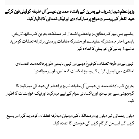
وزیراعظم شہباز شریف نے بحرین کے بادشاہ حمد بن عیسیٰ آل خلیفہ کو ٹیلی فون کرکے
عید الفطر کے پرمسرت موقع پر مبارکباد دی اور نیک تمناؤں کا اظہار کیا۔
ایکسپریس نیوز کے مطابق وزیراعظم پاکستان نے مملکت بحرین کے ساتھ تاریخی،
باہمی احترام، مشترکہ عقیدے اور مشترکہ مفادات پر مبنی برادرانہ تعلقات کو مزید
مضبوط بنانے کی خواہش کا اعادہ کیا.
انہوں نے دو طرفہ تعلقات کو فروغ دینے اور انہیں باہمی طور پر فائدہ مند اقتصادی
تعلقات میں تبدیل کرنے کے وسیع امکانات کا خاص طور پر حوالہ دیا۔
بحرین کے بادشاہ حمد بن عیسیٰ آل خلیفہ نے وزیر اعظم کی عید کی مبارکباد کا
گرمجوشی سے جواب دیا اور پاکستانی عوام کے لیے مبارکباد اور نیک خواہشات کا اظہار
کیا۔
دونوں رہنماؤں نے دونوں برادر ممالک کے درمیان دوطرفہ تعلقات کو مزید گہرا اور وسیع
کرنے کے لیے مل کر کام کرنے کی خواہش کا اعادہ کیا۔