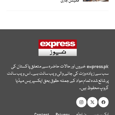
فکیشن جاری
express.pk
خبروں اور حالات حاضرہ سے متعلق پاکستان کی
سب سے زیادہ وزٹ کی جانے والی ویب سائٹ ہے۔ اس ویب سائٹ
پر شائع شدہ تمام مواد کے جملہ حقوق بحق ایکسپریس میڈیا
گروپ محفوظ ہیں۔
ایکسپریس
ضابطہ
Privacy
Contact