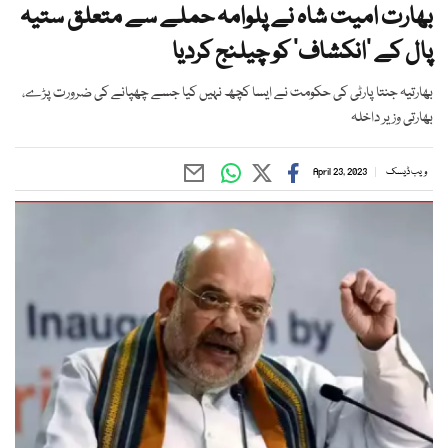
بھارت امیت شاہ نے پلوامہ حملے سے متعلق ستیہ
پال کے ’انکشاف‘ کو چیلنج کردیا
بھارتیہ جنتا پارٹی کی حکومت نے ایسا کچھ نہیں کیا جسے چھپانے کی ضرورت پڑے،
بھارتی وزیر داخلہ
ویب ڈیسک
April 23, 2023