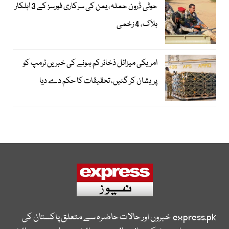
حوثی ڈرون حملہ، یمن کی سرکاری فورسز کے 3 اہلکار
ہلاک، 4 زخمی
امریکی میزائل ذخائر کم ہونے کی خبریں ٹرمپ کو
پریشان کر گئیں، تحقیقات کا حکم دے دیا
express.pk
خبروں اور حالات حاضرہ سے متعلق پاکستان کی