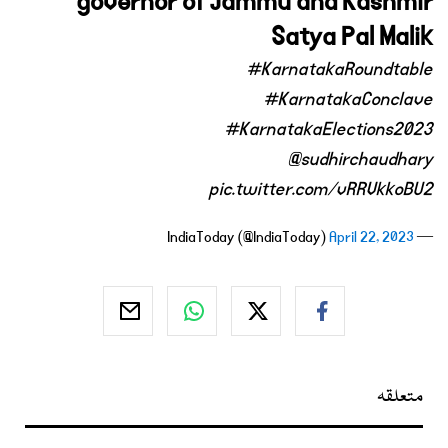
governor of Jammu and Kashmir
Satya Pal Malik
#KarnatakaRoundtable
#KarnatakaConclave
#KarnatakaElections2023
@sudhirchaudhary
pic.twitter.com/vRRVkkoBU2
April 22, 2023
— IndiaToday (@IndiaToday)
متعلقہ