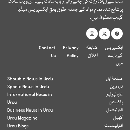
سب سے زیادہ وزٹ کی جانے والی ویب سائٹ ہے۔ اس ویب سائٹ
پر شائع شدہ تمام مواد کے جملہ حقوق بحق ایکسپریس میڈیا
گروپ محفوظ ہیں۔
ایکسپریس
ضابطہ
Privacy
Contact
کے بارے
اخلاق
Policy
Us
میں
صفحۂ اول
Showbiz News in Urdu
تازہ ترین
Sports News in Urdu
غزہ لہو لہو
International News in
پاکستان
Urdu
انٹر نیشنل
Business News in Urdu
کھیل
Urdu Magazine
انٹرٹینمنٹ
Urdu Blogs