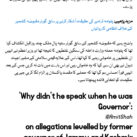
پڑے۔
مزید پڑھیے:
پلوامہ ڈرامے کی حقیقت آشکار کرنے پر سابق گورنر مقبوضہ کشمیر
کےخلاف انتقامی کارروائیاں
واضح رہے کہ مقبوضہ کشمیر کے سابق گورنر ستیہ پال ملک چند روز قبل انکشاف کیا
تھا کہ پلوامہ حملہ وزارت داخلہ کی سنگین غلطیوں کا نتیجہ تھا اور وزیر اعظم نے انہیں
ان غلطیوں پر خاموشی رہنے کا کہا تھا۔ اس کے علاوہ قومی سلامتی کے مشیر اجیت
دوول نے بھی ان سے کہا کہ وہ خاموش رہیں اور اس بارے میں بات نہ کریں جس کے بعد
انہیں فوراً احساس ہو گیا تھا کہ حملے کا مقصد پاکستان پر الزام لگا کر بی جے پی
حکومت کو انتخابی فائدہ پہنچانا ہے۔
'Why didn't he speak when he was
Governor':
@AmitShah
on allegations levelled by former