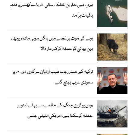
یورپ میں بدترین خشک سالی، دریا سوکھنے پر قدیم
باقیات برآمد
بچے کی موت پر غصے میں پاگل ہوئی مادہ ریچھ،
بہن بھائی کو حملہ کرکے مار ڈالا
ترکیہ کے صدر رجب طیب اردوان سرکاری دورے پر
سعودی عرب پہنچ گئے
روس یوکرین جنگ کے خاتمے سے پہلے نیٹو پر
حملہ کرسکتا ہے، امریکی انٹیلی جنس