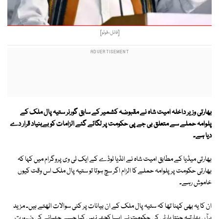
[فائل-فوٹو]
بھارتی وزیر داخلہ امیت شاہ نے مقبوضہ کشمیر کے سابق گورنر ستیہ پال ملک کے
پلوامہ حملے سے متعلق بی جے پی حکومت پر لگائے گئے الزامات کو بےبنیاد قرار دے
دیا ہے۔
بھارتی میڈیا کے مطابق امیت شاہ نے انڈیا ٹوڈے کے ایک ٹی وی پروگرام میں کہا کہ
بھارتی حکومت پر پلوامہ حملے کا الزام اگر سچ ہوتا تو ستیہ پال ملک اس وقت کیوں
خاموش رہے۔
ان کا یہ بھی کہنا تھا کہ ستیہ پال ملک کے ان بیانات پر کئی سوالات اٹھتے ہیں۔ مزید
برآں بھارتیہ جنتا پارٹی کی حکومت نے ایسا کچھ نہیں کیا جسے چھپانے کی ضرورت