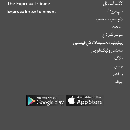
لائف اسٹائل
The Express Tribune
ٹاپ ٹرینڈ
Express Entertainment
دلچسپ و عجیب
صحت
سونے کے نرخ
پیٹرولیم مصنوعات کی قیمتیں
سائنس و ٹیکنالوجی
بلاگ
بزنس
ویڈیوز
جرائم