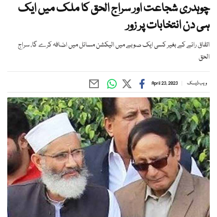
چوہدری شجاعت اور سراج الحق کا ملک میں ایک
ہی دن انتخابات پر زور
اتفاق رائے کے بغیر کسی ایک صوبے میں الیکشن مسائل میں اضافہ کرے گا، سراج
الحق
ویب ڈیسک
April 23, 2023