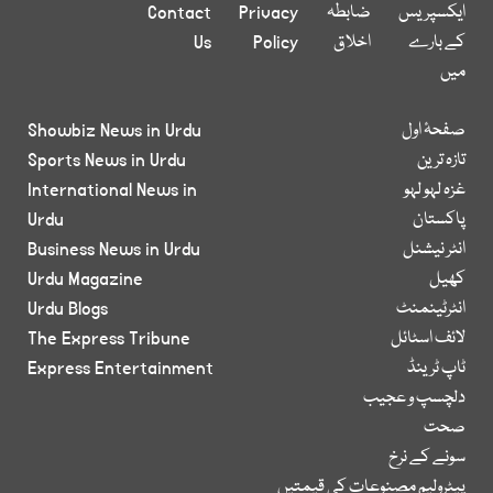
ایکسپریس
ضابطہ
Privacy
Contact
کے بارے
اخلاق
Policy
Us
میں
صفحۂ اول
Showbiz News in Urdu
تازہ ترین
Sports News in Urdu
غزہ لہو لہو
International News in
پاکستان
Urdu
انٹر نیشنل
Business News in Urdu
کھیل
Urdu Magazine
انٹرٹینمنٹ
Urdu Blogs
لائف اسٹائل
The Express Tribune
ٹاپ ٹرینڈ
Express Entertainment
دلچسپ و عجیب
صحت
سونے کے نرخ
پیٹرولیم مصنوعات کی قیمتیں