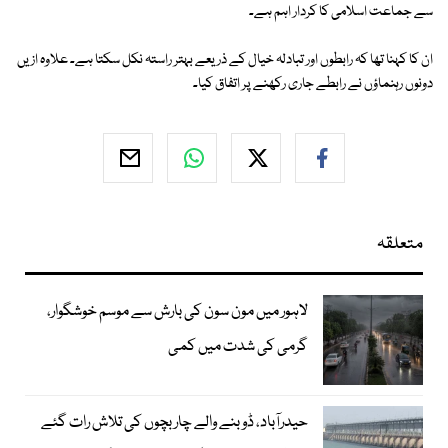
سے جماعت اسلامی کا کردار اہم ہے۔
ان کا کہنا تھا کہ رابطوں اور تبادلہ خیال کے ذریعے بہتر راستہ نکل سکتا ہے۔ علاوہ ازیں
دونوں رہنماؤں نے رابطے جاری رکھنے پر اتفاق کیا۔
متعلقہ
لاہور میں مون سون کی بارش سے موسم خوشگوار،
گرمی کی شدت میں کمی
حیدرآباد، ڈوبنے والے چار بچوں کی تلاش رات گئے