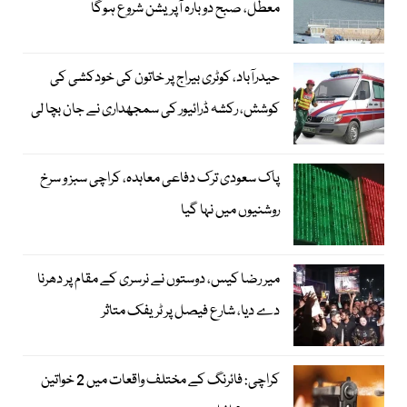
معطل، صبح دوبارہ آپریشن شروع ہوگا
حیدرآباد، کوٹری بیراج پر خاتون کی خودکشی کی
کوشش، رکشہ ڈرائیور کی سمجھداری نے جان بچا لی
پاک سعودی ترک دفاعی معاہدہ، کراچی سبز و سرخ
روشنیوں میں نہا گیا
میر رضا کیس، دوستوں نے نرسری کے مقام پر دھرنا
دے دیا، شارع فیصل پر ٹریفک متاثر
کراچی: فائرنگ کے مختلف واقعات میں 2 خواتین