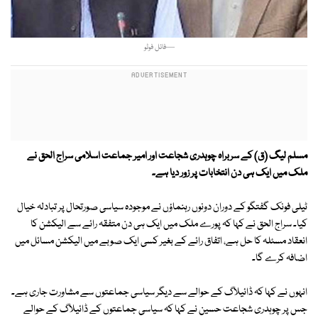
—فائل فوٹو
مسلم لیگ (ق) کے سربراہ چوہدری شجاعت اور امیر جماعت اسلامی سراج الحق نے
ملک میں ایک ہی دن انتخابات پر زور دیا ہے۔
ٹیلی فونک گفتگو کے دوران دونوں رہنماؤں نے موجودہ سیاسی صورتحال پر تبادلہ خیال
کیا۔ سراج الحق نے کہا کہ پورے ملک میں ایک ہی دن متفقہ رائے سے الیکشن کا
انعقاد مسئلہ کا حل ہے، اتفاق رائے کے بغیر کسی ایک صوبے میں الیکشن مسائل میں
اضافہ کرے گا۔
انہوں نے کہا کہ ڈائیلاگ کے حوالے سے دیگر سیاسی جماعتوں سے مشاورت جاری ہے۔
جس پر چوہدری شجاعت حسین نے کہا کہ سیاسی جماعتوں کے ڈائیلاگ کے حوالے