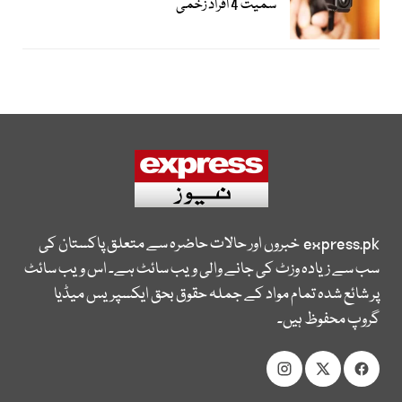
سمیت 4 افراد زخمی
express.pk
خبروں اور حالات حاضرہ سے متعلق پاکستان کی
سب سے زیادہ وزٹ کی جانے والی ویب سائٹ ہے۔ اس ویب سائٹ
پر شائع شدہ تمام مواد کے جملہ حقوق بحق ایکسپریس میڈیا
گروپ محفوظ ہیں۔