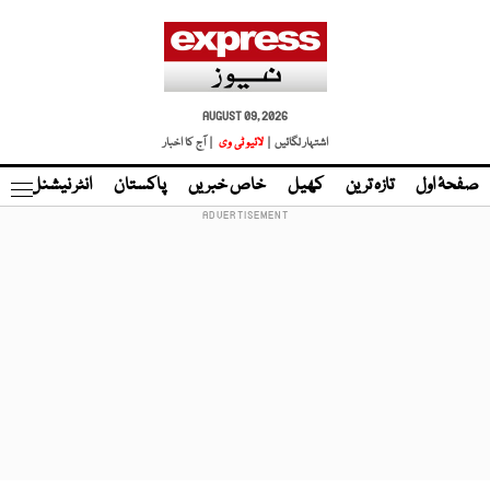
AUGUST 09, 2026
اشتہار لگائیں |
لائیو ٹی وی
| آج کا اخبار
صفحۂ اول
تازہ ترین
کھیل
خاص خبریں
پاکستان
انٹر نیشنل
ٹا