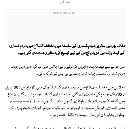
فوٹو : فائل
ملک بھر میں ساتویں مردم شماری کے سلسلہ میں مختلف اضلاع میں مردم شماری
کے فیلڈ ورک میں مزید پانچ دن کے لیے توسیع کی منظوری دے دی گئی ہے۔
اس حوالے سے فیصلہ پندرہ اپریل کو ہونے والے اجلاس میں کیاگیا جس میں چیف
مردم شماری کمشنر،چیف شماریات، پی بی ایس نے شرکت کی۔
اجلا س میں مختلف اضلاع میں مردم شماری کے فیلڈ ورک میں ''26 اپریل تا30 اپریل،
2023 تک توسیع کی منظوری دی گئی۔ مردم شماری کے لئے توسیع دئیے گئے اضلاع
میں کوئٹہ ،لاہور ، اسلام آباد،راولپنڈی ،کراچی سنٹرل ،کراچی ساوٴتھ، ویسٹ، ایسٹ،
ملیر، کیماڑی، کورنگی،حیدرآباد،گوجرانوالہ ،سیالکوٹ ،جہلم ،گجرات ،شیخوپورہ ،اٹک
چکوال،پشاور ،ڈی آئی خان ،ایبٹ آباد ،ٹانک شامل ہیں۔