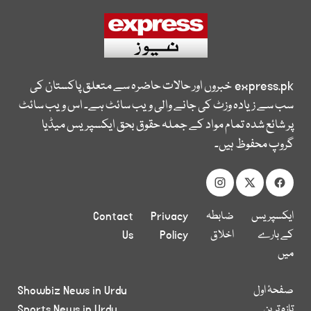
express.pk
خبروں اور حالات حاضرہ سے متعلق پاکستان کی
سب سے زیادہ وزٹ کی جانے والی ویب سائٹ ہے۔ اس ویب سائٹ
پر شائع شدہ تمام مواد کے جملہ حقوق بحق ایکسپریس میڈیا
گروپ محفوظ ہیں۔
ایکسپریس
ضابطہ
Privacy
Contact
کے بارے
اخلاق
Policy
Us
میں
صفحۂ اول
Showbiz News in Urdu
تازہ ترین
Sports News in Urdu