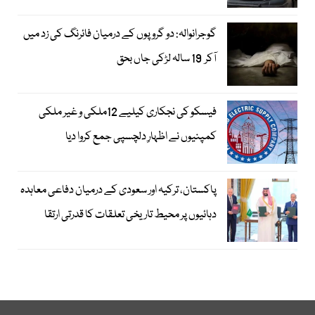
گوجرانوالہ: دو گروپوں کے درمیان فائرنگ کی زد میں
آکر 19 سالہ لڑکی جاں بحق
فیسکو کی نجکاری کیلیے 12ملکی و غیر ملکی
کمپنیوں نے اظہارِ دلچسپی جمع کروا دیا
پاکستان، ترکیہ اور سعودی کے درمیان دفاعی معاہدہ
دہائیوں پر محیط تاریخی تعلقات کا قدرتی ارتقا