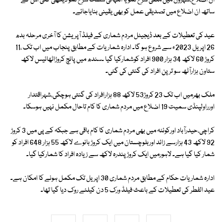
ان اضلاع،شہروں میں منفی شرح نمو یا انتہائی سست شرح نمو دیکھی گئی اس کے
ساتھ ان اضلاع میں تصدیقی عمل کو بھی یقینی بنایاجائے۔
عید کی تعطیلات کے بعد ڈیجیٹل مردم شماری کے فیلڈ آپریشن کا آخری مرحلہ بدھ
26 اپریل 2023ء سے شروع ہو گا۔ ادارہ شماریات کے مطابق پنجاب میں اب تک ،11
کروڑ 60 لاکھ 34 ہزار 900 افراد کوشمارکیا گیا ۔سندھ میں پانچ کروڑاٹھائیس لاکھ
ستاون ہزارآٹھ سو ترپن افراد کی گنتی کی گئی۔
ملک بھرمیں اب تک 23 کروڑ53 لاکھ 88 ہزارافراد کی گنتی ہوچکی،شہراقتدار
اورراولپنڈی سمیت 19 اضلاع میں مردم شماری کا کام تاحال مکمل نہیں ہوسکا۔
کراچی،حیدرآباد اورکوئٹہ میں بھی مردم شماری کا کام باقی ہے جبکہ کے پی میں 3 کروڑ
92 لاکھ 43 ہزارسے زائد اوربلوچستان میں ایک کروڑ بانوے لاکھ 55 ہزار 648 افراد کو
شمار کیا گیا ہے۔ لاہورمیں ایک کروڑپندرہ لاکھ سے زیادہ افراد کا شمارکیا گیا۔
ادارہ شماریات حکام کے مطابق مردم شماری 30 اپریل تک مکمل ہونے کا امکان ہے۔
عید الفطر کی تعطیلات کے باعث فیلڈ ورک 5 دن کیلئے روک دیا گیا تھا۔