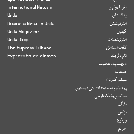
غزہ لہو لہو
International News in
پاکستان
Urdu
انٹر نیشنل
Business News in Urdu
کھیل
Urdu Magazine
انٹرٹینمنٹ
Urdu Blogs
لائف اسٹائل
The Express Tribune
ٹاپ ٹرینڈ
Express Entertainment
دلچسپ و عجیب
صحت
سونے کے نرخ
پیٹرولیم مصنوعات کی قیمتیں
سائنس و ٹیکنالوجی
بلاگ
بزنس
ویڈیوز
جرائم