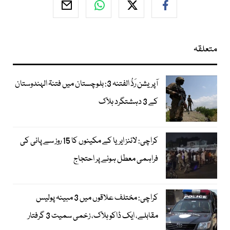
متعلقہ
آپریشن رَدُّ الفتنہ 3: بلوچستان میں فتنۃ الہندوستان
کے 3 دہشتگرد ہلاک
کراچی: لائنز ایریا کے مکینوں کا 15 روز سے پانی کی
فراہمی معطل ہونے پر احتجاج
کراچی: مختلف علاقوں میں 3 مبینہ پولیس
مقابلے، ایک ڈاکو ہلاک، زخمی سمیت 3 گرفتار