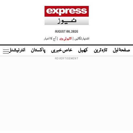
AUGUST 08, 2026
اشتہار لگائیں |
لائیو ٹی وی
| آج کا اخبار
صفحۂ اول
تازہ ترین
کھیل
خاص خبریں
پاکستان
انٹر نیشنل
ٹا