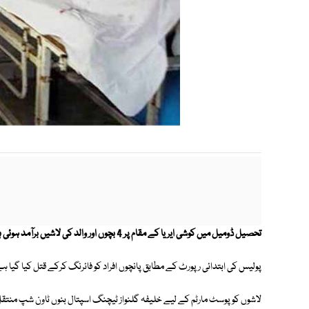
تحصیل ڈومیل میں کوشی ایریا کے مقام پر 4 بچوں اور والد کی لاشیں برآمد ہوئی ہیں۔
پولیس کی ابتدائی رپورٹ کے مطابق پانچوں افراد کو فائرنگ کرکے قتل کیا گیا 
لاشوں کو پوسٹ مارٹم کے لیے خلیفہ گلنواز ٹیچنگ اسپتال بنوں ٹاون شپ منتقل 