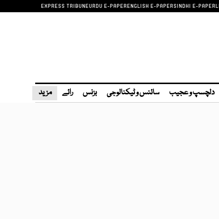
EXPRESS TRIBUNE
URDU E-PAPER
ENGLISH E-PAPER
SINDHI E-PAPER
L
دلچسپ و عجیب
سائنس و ٹیکنالوجی
بزنس
رائے
مزید