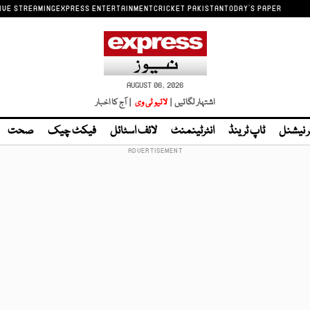
IVE STREAMING
EXPRESS ENTERTAINMENT
CRICKET PAKISTAN
TODAY'S PAPER
AUGUST 06, 2026
اشتہار لگائیں |
لائیو ٹی وی
| آج کا اخبار
ر نیشنل
ٹاپ ٹرینڈ
انٹرٹینمنٹ
لائف اسٹائل
فیکٹ چیک
صحت