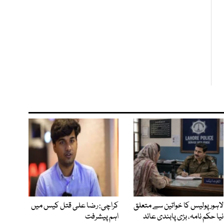
لاہور پولیس کا خواتین سے متعلق
کراچی: رضا علی قتل کیس میں
نیا حکم نامہ، بڑی پابندی عائد
اہم پیشرفت