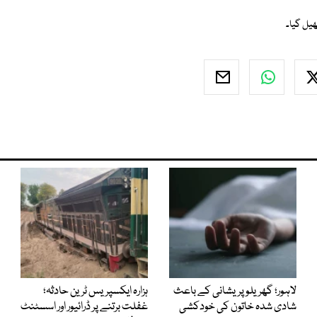
لاہور؛ گھریلو پریشانی کے باعث
ہزارہ ایکسپریس ٹرین حادثہ؛
شادی شدہ خاتون کی خودکشی
غفلت برتنے پر ڈرائیور اور اسسٹنٹ