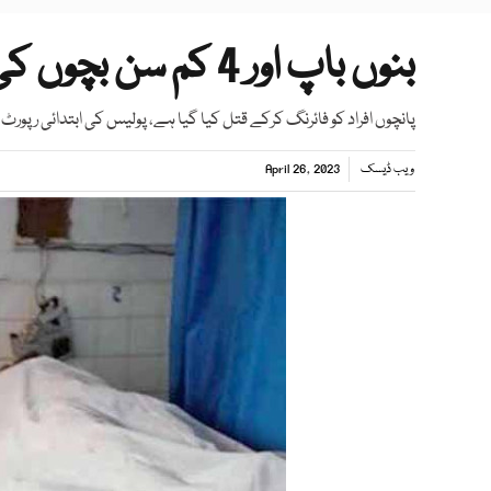
بنوں باپ اور 4 کم سن بچوں کی لاشیں برآمد
پانچوں افراد کو فائرنگ کرکے قتل کیا گیا ہے، پولیس کی ابتدائی رپورٹ
ویب ڈیسک
April 26, 2023