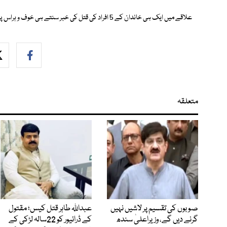
علاقے میں ایک ہی خاندان کے 5 افراد کی قتل کی خبر سنتے ہی خوف و ہراس پھیل گیا۔
متعلقہ
صوبوں کی تقسیم پر لاشیں نہیں
عبداللہ طاہر قتل کیس؛ مقتول
گرنے دیں گے، وزیراعلیٰ سندھ
کے ڈرائیور کو 22سالہ لڑکی کے