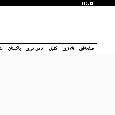
صفحۂ اول
تازہ ترین
کھیل
خاص خبریں
پاکستان
انٹ