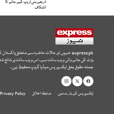
ذریعے ہنی ٹریپ کیے جانے کا
انشکاف
express.pk
خبروں اور حالات حاضرہ سے متعلق پاکستان 
وزٹ کی جانے والی ویب سائٹ ہے۔ اس ویب سائٹ پر شائع شدہ
جملہ حقوق بحق ایکسپریس میڈیا گروپ محفوظ ہیں۔
ایکسپریس کے بارے میں
ضابطہ اخلاق
Privacy Policy