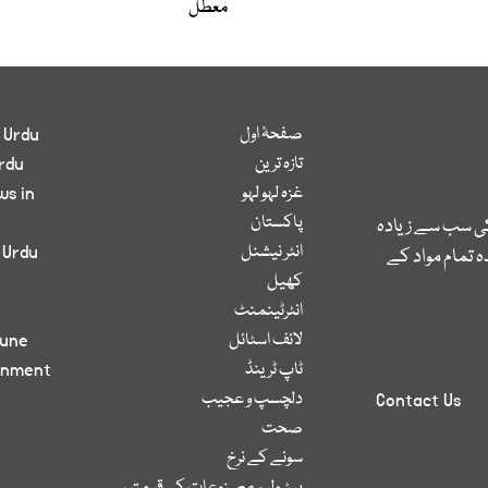
معطل
صفحۂ اول
 Urdu
تازہ ترین
rdu
غزہ لہو لہو
ws in
پاکستان
کی سب سے زیادہ
انٹر نیشنل
 Urdu
 تمام مواد کے
کھیل
انٹرٹینمنٹ
لائف اسٹائل
bune
ٹاپ ٹرینڈ
inment
دلچسپ و عجیب
Contact Us
صحت
سونے کے نرخ