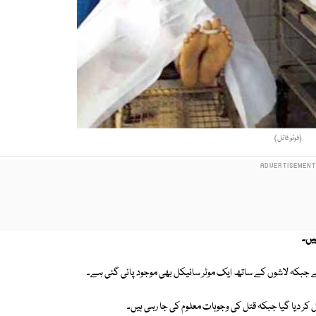
(فوٹو فائل)
ہے جبکہ لاشوں کے ساتھ ایک موٹر سائیکل بھی موجود پائی گئی ہے۔
کر دیا گیا جبکہ قتل کی وجوہات معلوم کی جا رہی ہیں۔