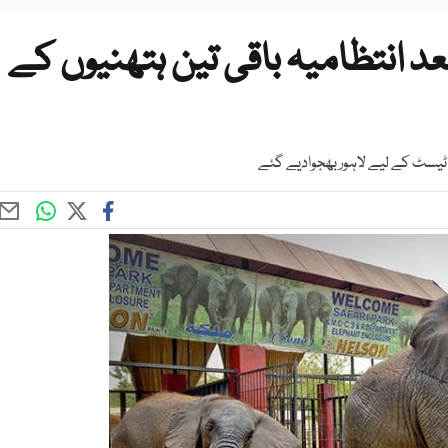
د انتظامیہ باقی تین ہتھنیوں کے
ے ٹیسٹ کے لیے لاہور بھجوادیے گئے