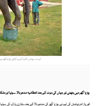
ٹیسٹ رپورٹس کلیئر آنے پر کراچی چڑیا گھرسے ہ
چڑیا گھر میں ہتھنی نور جہاں کی موت کے بعد انتظامیہ مدھو بالا ، سونیا اور مل
فور پاز انٹرنیشنل کی ٹیم نے چڑیا گھر کی مدھو بالا کے بعد سفاری پارک کی سونیا