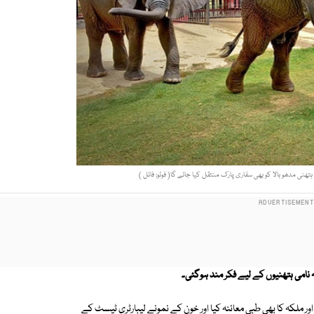
تھنی مدھو بالا کو بھی سفاری پارک منتقل کیا جائے گا( فوٹو: فائل )
کہ نامی ہتھنیوں کے لیے فکر مند ہوگئی۔
 اور ملکہ کا بھی طبی معائنہ کیا اور خون کے نمونے لیبارٹری ٹیسٹ کے