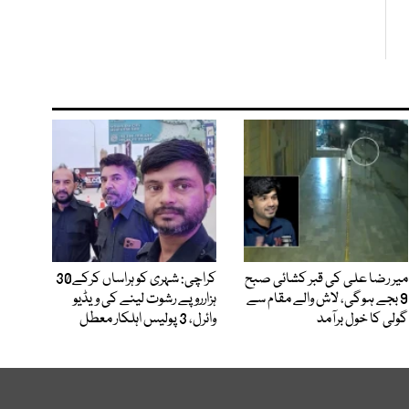
میر رضا علی کی قبر کشائی صبح
کراچی: شہری کو ہراساں کرکے30
9 بجے ہوگی، لاش والے مقام سے
ہزارروپے رشوت لینے کی ویڈیو
گولی کا خول برآمد
وائرل، 3 پولیس اہلکار معطل