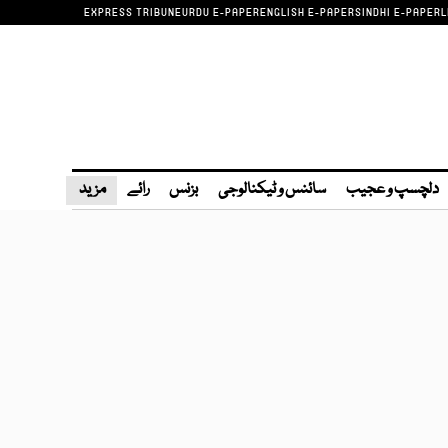
EXPRESS TRIBUNE
URDU E-PAPER
ENGLISH E-PAPER
SINDHI E-PAPER
L
دلچسپ و عجیب
سائنس و ٹیکنالوجی
بزنس
رائے
مزید