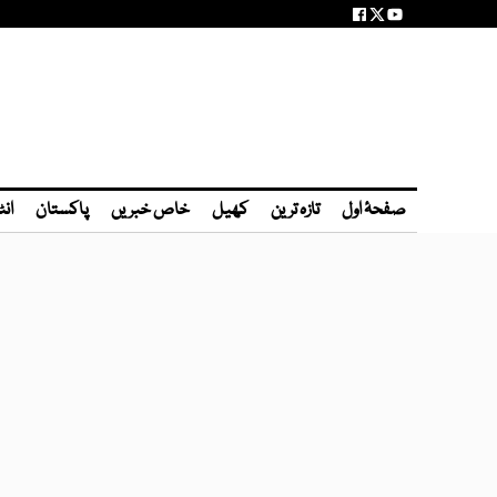
صفحۂ اول
تازہ ترین
کھیل
خاص خبریں
پاکستان
انٹ