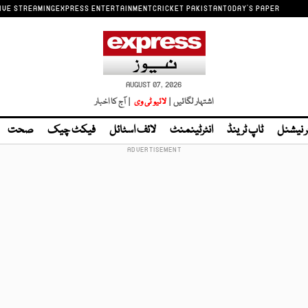
IVE STREAMING
EXPRESS ENTERTAINMENT
CRICKET PAKISTAN
TODAY'S PAPER
AUGUST 07, 2026
اشتہار لگائیں |
لائیو ٹی وی
| آج کا اخبار
ر نیشنل
ٹاپ ٹرینڈ
انٹرٹینمنٹ
لائف اسٹائل
فیکٹ چیک
صحت