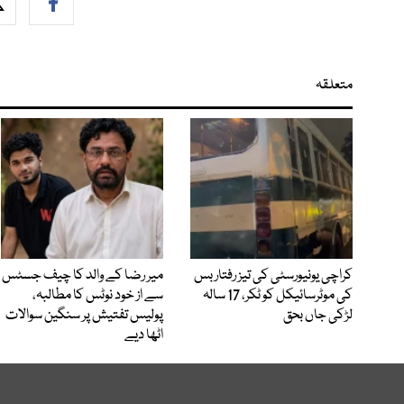
متعلقہ
کراچی یونیورسٹی کی تیز رفتار بس
میر رضا کے والد کا چیف جسٹس
کی موٹرسائیکل کو ٹکر، 17 سالہ
سے از خود نوٹس کا مطالبہ،
لڑکی جاں بحق
پولیس تفتیش پر سنگین سوالات
اٹھا دیے