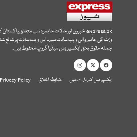
express.pk
خبروں اور حالات حاضرہ سے متعلق پاکستان 
وزٹ کی جانے والی ویب سائٹ ہے۔ اس ویب سائٹ پر شائع شدہ
جملہ حقوق بحق ایکسپریس میڈیا گروپ محفوظ ہیں۔
ایکسپریس کے بارے میں
ضابطہ اخلاق
Privacy Policy