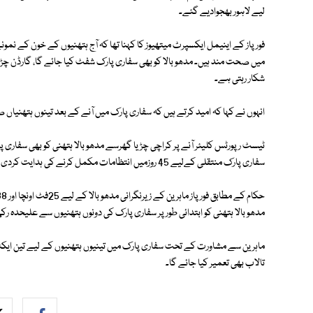
لیے لاہور بھجوادیے گئے۔
فورپاز کے اینیمل ایکسپرٹ میتھیوز کا کہنا تھا کہ آج ہتھنیوں کے خون کے نمون
میں صحت مند ہیں۔ مدھو بالا کو بھی سفاری پارک شفٹ کیا جائے گا، گارڈن چڑیا 
شکار رہتی ہے۔
انہوں نے کہا کہ امید کرتے ہیں کہ سفاری پارک میں آنے کے بعد تینوں ہتھنیاں
ٹیسٹ رپورٹس کلیئر آنے پر کراچی چڑیا گھرسے مدھو بالا ہتھنی کو بھی سفاری 
سفاری پارک منتقلی کےلیے 45 روزمیں انتظامات مکمل کرنے کی ہدایت کردی ہے۔
مدھو بالا ہتھنی کو ابتدائی طور پر سفاری پارک کی دونوں ہتھنیوں سے علیحدہ رکھ
ماہرین سے مشاورت کے تحت سفاری پارک میں تینیوں ہتھنیوں کے لیے تین ایکٹر سے 
تالاب بھی تعمیر کیا جائے گا۔