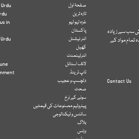
صفحۂ اول
 Urdu
تازہ ترین
rdu
غزہ لہو لہو
ws in
پاکستان
کی سب سے زیادہ
انٹر نیشنل
 Urdu
 تمام مواد کے
کھیل
انٹرٹینمنٹ
لائف اسٹائل
bune
ٹاپ ٹرینڈ
inment
دلچسپ و عجیب
Contact Us
صحت
سونے کے نرخ
پیٹرولیم مصنوعات کی قیمتیں
سائنس و ٹیکنالوجی
بلاگ
بزنس