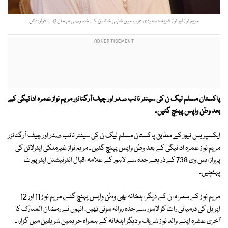
مریم نواز اور نواز شریف سعودی عرب میں شاہی خاندان کے خصوصی مہمان تھے۔ فوٹو: فائل
پاکستان مسلم لیگ ن کی سینئر نائب صدر اور چیف آرگنائزر مریم نواز عمرہ ادائیگی کے
بعد وطن واپس پہنچ گئیں۔
ایکسپریس نیوز کے مطابق پاکستان مسلم لیگ ن کی سینئر نائب صدر اور چیف آرگنائزر
مریم نواز عمرہ ادائیگی کے بعد وطن واپس پہنچ گئیں۔ مریم نواز غیرملکی ایئرلائن کی
پرواز ایس وی 738 کے ذریعے جدہ سے لاہور کے علامہ اقبال انٹرنیشنل ایئرپورٹ
پہنچیں۔
مریم نواز کے ہمراہ ان کے دیگر اہلخانہ بھی وطن واپس پہنچ گئے، مریم نواز 11 اور 12
اپریل کی درمیانی رات کو لاہور سے جدہ روانہ ہوئی تھیں، انہوں نے رمضان المبارک کا
آخری عشرہ اپنے والد نواز شریف و دیگر اہلخانہ کے ہمراہ حریمین شریفین میں گزارا۔