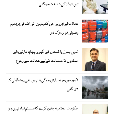
تین شوٹرز کی شناخت ہوگئی
عدالت نے ایل پی جی کمپنیوں کی اضافی پریمیم
وصولی فوری روک دی
اٹارنی جنرل پاکستان کے گھر پر چھاپا مارنے والے
اہلکاروں کا ضمانت کےلیے عدالت سے رجوع
لاہور میں مزید بارش ہوگی یا نہیں، نئی پیشگوئی کر
دی گئی
حکومت اعلامیہ جاری کرے کہ سسٹم تباہ نہیں ہوا