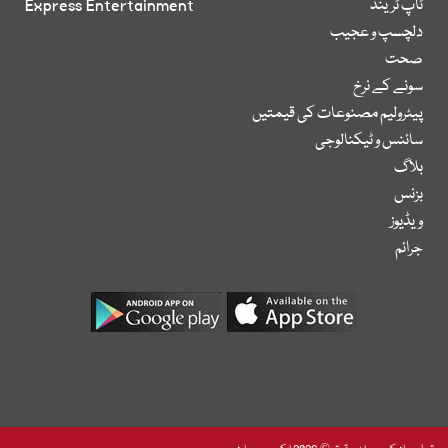
ٹاپ ٹرینڈ
Express Entertainment
دلچسپ و عجیب
صحت
سونے کے نرخ
پیٹرولیم مصنوعات کی قیمتیں
سائنس و ٹیکنالوجی
بلاگ
بزنس
ویڈیوز
جرائم