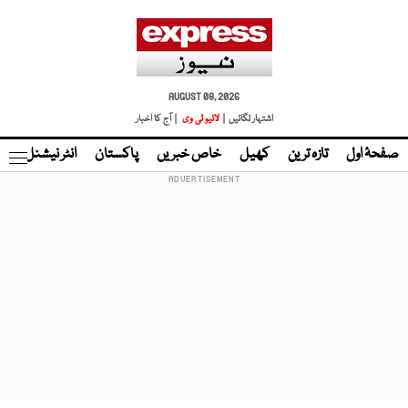
AUGUST 08, 2026
اشتہار لگائیں |
لائیو ٹی وی
| آج کا اخبار
صفحۂ اول
تازہ ترین
کھیل
خاص خبریں
پاکستان
انٹر نیشنل
ٹا