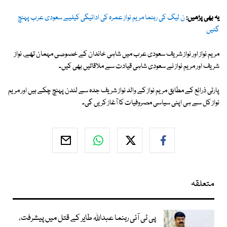
یہ بھی پڑھیں:
ن لیگ کی رہنما مریم نواز عمرہ کی ادائیگی کیلیے سعودی عرب پہنچ
گئیں
مریم نواز اور نواز شریف سعودی عرب میں شاہی خاندان کے خصوصی مہمان تھے، نواز
شریف اور مریم نواز نے سعودی شاہی قیادت سے ملاقاتیں بھی کیں۔
پارٹی ذرائع کے مطابق مریم نواز کے والد نواز شریف جدہ سے لندن پہنچ چکے ہیں اور مریم
نواز کل سے ہی اپنی سیاسی مصروفیات کا آغاز کریں گی۔
متعلقہ
پی ٹی آئی رہنما عبداللہ طایر کے قتل میں پیشرفت،