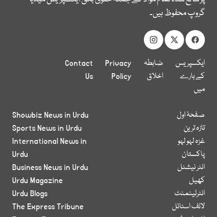
گروپ محفوظ ہیں۔
ایکسپریس
ضابطہ
Privacy
Contact
کے بارے
اخلاق
Policy
Us
میں
صفحۂ اول
Showbiz News in Urdu
تازہ ترین
Sports News in Urdu
غزہ لہو لہو
International News in
پاکستان
Urdu
انٹر نیشنل
Business News in Urdu
کھیل
Urdu Magazine
انٹرٹینمنٹ
Urdu Blogs
لائف اسٹائل
The Express Tribune