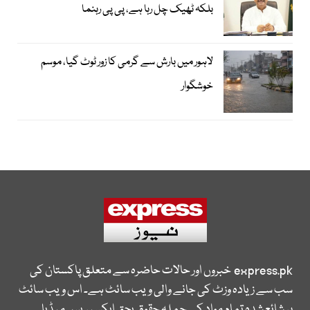
بلکہ ٹھیک چل رہا ہے، پی پی رہنما
لاہور میں بارش سے گرمی کا زور ٹوٹ گیا، موسم
خوشگوار
express.pk
خبروں اور حالات حاضرہ سے متعلق پاکستان کی
سب سے زیادہ وزٹ کی جانے والی ویب سائٹ ہے۔ اس ویب سائٹ
پر شائع شدہ تمام مواد کے جملہ حقوق بحق ایکسپریس میڈیا