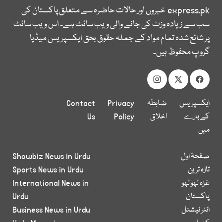
express.pk
خبروں اور حالات حاضرہ سے متعلق پاکستان کی
سب سے زیادہ وزٹ کی جانے والی ویب سائٹ ہے۔ اس ویب سائٹ
پر شائع شدہ تمام مواد کے جملہ حقوق بحق ایکسپریس میڈیا
گروپ محفوظ ہیں۔
ایکسپریس
ضابطہ
Privacy
Contact
کے بارے
اخلاق
Policy
Us
میں
صفحۂ اول
Showbiz News in Urdu
تازہ ترین
Sports News in Urdu
غزہ لہو لہو
International News in
پاکستان
Urdu
انٹر نیشنل
Business News in Urdu