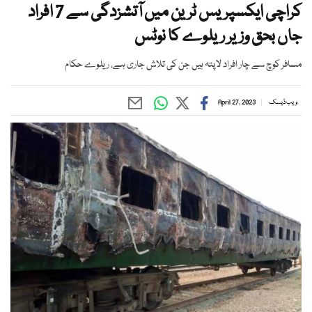
کراچی ایکسپریس ٹرین میں آتشزدگی سے 7 افراد
جاں بحق وزیر ریلوے کا نوٹس
مسافر کوچ سے چار افراد لاپتہ ہیں جن کی تلاش جاری ہے، ریلوے حکام
ویب ڈیسک
April 27, 2023