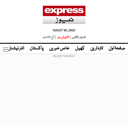
AUGUST 06, 2026
اشتہار لگائیں |
لائیو ٹی وی
| آج کا اخبار
صفحۂ اول
تازہ ترین
کھیل
خاص خبریں
پاکستان
انٹر نیشنل
ٹا