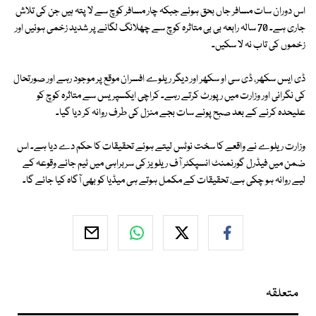
اس دوران سات مسافر جاں بحق ہوئے جبکہ چار مسافر کوچ سے لا پتہ ہیں جن کی تلاش
جاری ہے۔ 70 سالہ رابعہ بی بی متاثرہ کوچ سے چھلانگ لگانے پر شدید زخمی ہوئیں اور
زخموں کی تاب نہ لا سکیں۔
ڈی ایس سکھر، ڈی سی او سکھر اور دیگر ریلوے افسران موقع پر موجود رہے اور صورتحال
کی نگرانی اور وزارت میں رپورٹ کرتے رہے۔ کراچی ایکسپریس سے متاثرہ کوچ کو
علیحدہ کرنے کے بعد صبح پونے سات بجے منزل کی طرف روانہ کر دیا گیا۔
وزارت ریلوے نے واقعے کا سخت نوٹس لیتے ہوئے تحقیقات کا حکم دے دیا ہے۔ اس
ضمن میں فیڈرل گورنمنٹ انسپکٹر آف ریلویز کی سربراہی میں ٹیم جائے وقوعہ کے
لیے روانہ ہو چکی ہے، تحقیقات کے مکمل ہوتے ہی میڈیا کو بھی آگاہ کیا جائے گا۔
متعلقہ