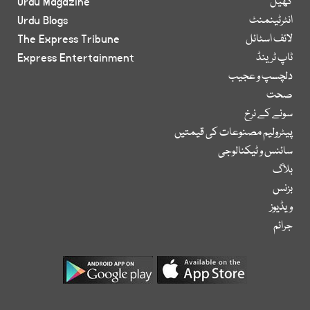
کھیل
Urdu Magazine
انٹرٹینمنٹ
Urdu Blogs
لائف اسٹائل
The Express Tribune
ٹاپ ٹرینڈ
Express Entertainment
دلچسپ و عجیب
صحت
سونے کے نرخ
پیٹرولیم مصنوعات کی قیمتیں
سائنس و ٹیکنالوجی
بلاگ
بزنس
ویڈیوز
جرائم