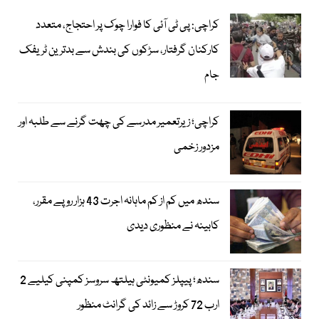
کراچی: پی ٹی آئی کا فوارا چوک پر احتجاج، متعدد
کارکنان گرفتار، سڑکوں کی بندش سے بدترین ٹریفک
جام
کراچی؛ زیرتعمیر مدرسے کی چھت گرنے سے طلبہ اور
مزدور زخمی
سندھ میں کم از کم ماہانہ اجرت 43 ہزار روپے مقرر،
کابینہ نے منظوری دیدی
سندھ؛ پیپلز کمیونٹی ہیلتھ سروسز کمپنی کیلیے 2
ارب 72 کروڑ سے زائد کی گرانٹ منظور