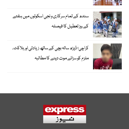
سندھ کے تمام سرکاری و نجی اسکولوں میں ہفتے
کے روز تعطیل کا فیصلہ
کراچی؛ ڈیڑھ سالہ بچی کے ساتھ زیادتی اور ہلاکت،
ملزم کو سزائے موت دینے کا مطالبہ