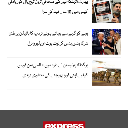
بھارت؛ تہلکہ نیوز کے صحافی ترون تیج پال کو زیادتی
کیس میں 10 سال قید کی سزا
بچے کو گرنے سے بچاتے ہوئے ٹرمپ کا بائیڈن پر طنز؛
شرکا ہنس ہنس کر لوٹ پوٹ؛ ویڈیو وائرل
یوگنڈا؛ پارلیمان نے غزہ میں عالمی امن فورس
کیلیے اپنی فوج بھیجنے کی منظوری دیدی