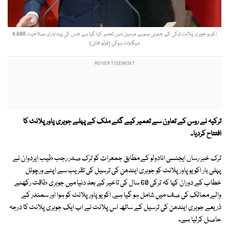
اکویو جوہری پلانٹ ترکی کے جنوبی صوبے مرسین میں تعمیر کیا گیا ہے جس کی پیداواری صلاحیت 4,800
میگاواٹ ہوگی (فوٹو: فائل)
ترکیہ نے روس کے تعاون سے تعمیر کیے گئے ملک کے پہلے جوہری پاور پلانٹ کا
افتتاح کردیا۔
ترک خبر رساں ایجنسی انادولو کے مطابق جمعرات کو ترک صدر رجب طیب ایردوان نے
پہلی بار اکویو پاور پلانٹ کو جوہری ایندھن کی ترسیل کی تقریب سے اپنے ورچوئل
خطاب کے دوران کہا کہ ترکی 60 سال کی تاخیر کے بعد دنیا میں جوہری طاقت رکھنے
والے ممالک کی صف میں شامل ہو گیا ہے، اکویو پاور پلانٹ کو ہوا اور سمندر کے
ذریعے جوہری ایندھن کی ترسیل کے ساتھ اس پلانٹ نے اب ایک جوہری پلانٹ کا درجہ
حاصل کرلیا ہے۔