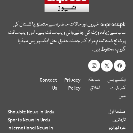
express.pk
خبروں اور حالات حاضرہ سے متعلق پاکستان کی
سب سے زیادہ وزٹ کی جانے والی ویب سائٹ ہے۔ اس ویب سائٹ
پر شائع شدہ تمام مواد کے جملہ حقوق بحق ایکسپریس میڈیا
گروپ محفوظ ہیں۔
ایکسپریس
ضابطہ
Privacy
Contact
کے بارے
اخلاق
Policy
Us
میں
صفحۂ اول
Showbiz News in Urdu
تازہ ترین
Sports News in Urdu
غزہ لہو لہو
International News in