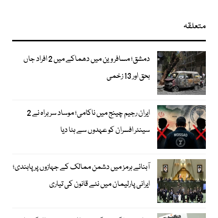
متعلقہ
دمشق؛ مسافر وین میں دھماکے میں 2 افراد جاں
بحق اور 13 زخمی
ایران رجیم چینج میں ناکامی؛ موساد سربراہ نے 2
سینئر افسران کو عہدوں سے ہٹا دیا
آبنائے ہرمز میں دشمن ممالک کے جہازوں پر پابندی؛
ایرانی پارلیمان میں نئے قانون کی تیاری