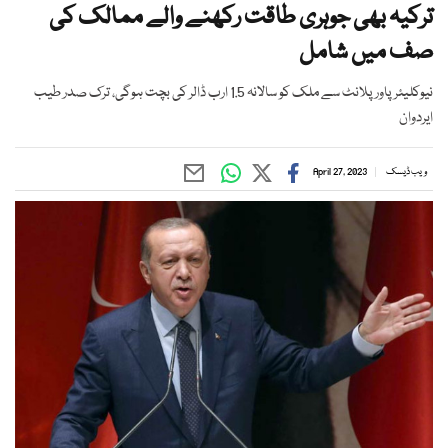
ترکیہ بھی جوہری طاقت رکھنے والے ممالک کی
صف میں شامل
نیوکلیئر پاور پلانٹ سے ملک کو سالانہ 1.5 ارب ڈالر کی بچت ہوگی، ترک صدر طیب
ایردوان
ویب ڈیسک
April 27, 2023