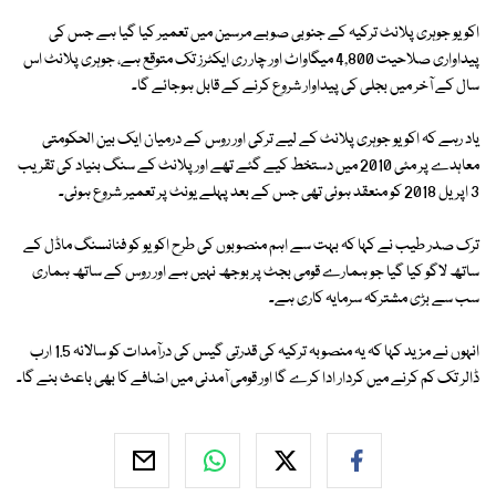
اکویو جوہری پلانٹ ترکیہ کے جنوبی صوبے مرسین میں تعمیر کیا گیا ہے جس کی
پیداواری صلاحیت 4,800 میگاواٹ اور چار ری ایکٹرز تک متوقع ہے، جوہری پلانٹ اس
سال کے آخر میں بجلی کی پیداوار شروع کرنے کے قابل ہوجائے گا۔
یاد رہے کہ اکویو جوہری پلانٹ کے لیے ترکی اور روس کے درمیان ایک بین الحکومتی
معاہدے پر مئی 2010 میں دستخط کیے گئے تھے اور پلانٹ کے سنگ بنیاد کی تقریب
3 اپریل 2018 کو منعقد ہوئی تھی جس کے بعد پہلے یونٹ پر تعمیر شروع ہوئی۔
ترک صدر طیب نے کہا کہ بہت سے اہم منصوبوں کی طرح اکویو کو فنانسنگ ماڈل کے
ساتھ لاگو کیا گیا جو ہمارے قومی بجٹ پر بوجھ نہیں ہے اور روس کے ساتھ ہماری
سب سے بڑی مشترکہ سرمایہ کاری ہے۔
انہوں نے مزید کہا کہ یہ منصوبہ ترکیہ کی قدرتی گیس کی درآمدات کو سالانہ 1.5 ارب
ڈالر تک کم کرنے میں کردار ادا کرے گا اور قومی آمدنی میں اضافے کا بھی باعث بنے گا۔