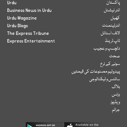
پاکستان
Urdu
انٹر نیشنل
Business News in Urdu
کھیل
Urdu Magazine
انٹرٹینمنٹ
Urdu Blogs
لائف اسٹائل
The Express Tribune
ٹاپ ٹرینڈ
Express Entertainment
دلچسپ و عجیب
صحت
سونے کے نرخ
پیٹرولیم مصنوعات کی قیمتیں
سائنس و ٹیکنالوجی
بلاگ
بزنس
ویڈیوز
جرائم