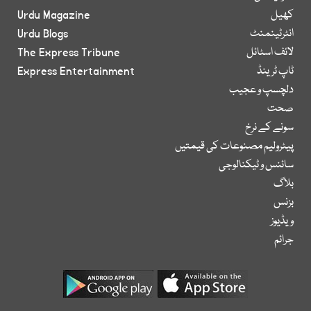
کھیل
Urdu Magazine
انٹرٹینمنٹ
Urdu Blogs
لائف اسٹائل
The Express Tribune
ٹاپ ٹرینڈ
Express Entertainment
دلچسپ و عجیب
صحت
سونے کے نرخ
پیٹرولیم مصنوعات کی قیمتیں
سائنس و ٹیکنالوجی
بلاگ
بزنس
ویڈیوز
جرائم