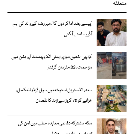
متعلقہ
’پیسے جلد ادا کر دوں گا‘، میر رضا کے والد کی اہم
آڈیو سامنے آگئی
کراچی: شفیق موڑ پر اینٹی انکروچمنٹ آپریشن میں
مزاحمت، 33 ملزمان گرفتار
سندر انڈسٹریل اسٹیٹ میں سیل ڈیڈز نامکمل،
خزانے کو 70 کروڑ سے زائد کا نقصان
مکہ مشترکہ دفاعی معاہدہ خطے میں امن کی