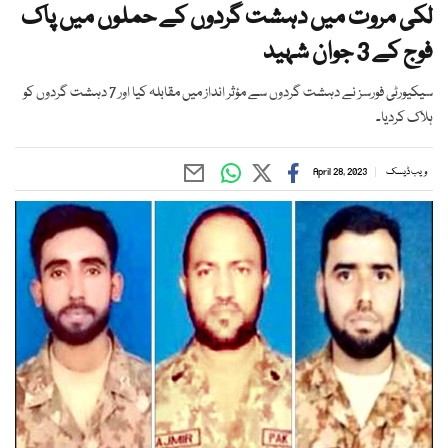
لکی مروت میں دہشت گردوں کے حملوں میں پاک
فوج کے 3 جوان شہید
سیکیورٹی فورسز نے دہشت گردوں سے مؤثر انداز میں مقابلہ کیا اور 7 دہشت گردوں کو
ہلاک کردیا۔
ویب ڈیسک
April 28, 2023