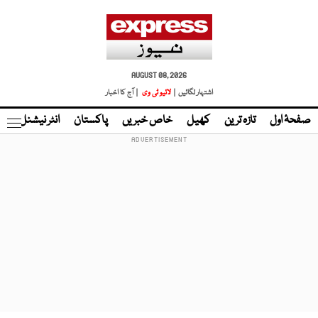
AUGUST 08, 2026
اشتہار لگائیں |
لائیو ٹی وی
| آج کا اخبار
صفحۂ اول
تازہ ترین
کھیل
خاص خبریں
پاکستان
انٹر نیشنل
ٹا