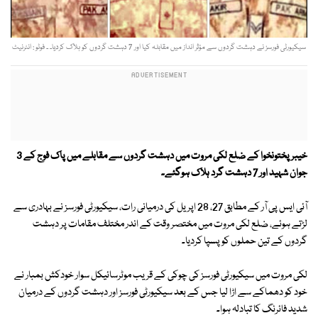
سیکیورٹی فورسز نے دہشت گردوں سے مؤثر انداز میں مقابلہ کیا اور 7 دہشت گردوں کو ہلاک کردیا۔ ۔ فوٹو : انٹرنیٹ
خیبر پختونخوا کے ضلع لکی مروت میں دہشت گردوں سے مقابلے میں پاک فوج کے 3
جوان شہید اور 7 دہشت گرد ہلاک ہوگئے۔
آئی ایس پی آر کے مطابق 27، 28 اپریل کی درمیانی رات، سیکیورٹی فورسز نے بہادری سے
لڑتے ہوئے، ضلع لکی مروت میں مختصر وقت کے اندر مختلف مقامات پر دہشت
گردوں کے تین حملوں کو پسپا کردیا۔
لکی مروت میں سیکیورٹی فورسز کی چوکی کے قریب موٹرسائیکل سوار خودکش بمبار نے
خود کو دھماکے سے اڑا لیا جس کے بعد سیکیورٹی فورسز اور دہشت گردوں کے درمیان
شدید فائرنگ کا تبادلہ ہوا۔