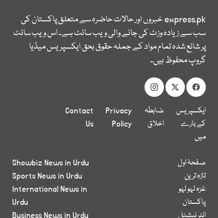
express.pk
خبروں اور حالات حاضرہ سے متعلق پاکستان کی
سب سے زیادہ وزٹ کی جانے والی ویب سائٹ ہے۔ اس ویب سائٹ
پر شائع شدہ تمام مواد کے جملہ حقوق بحق ایکسپریس میڈیا
گروپ محفوظ ہیں۔
ایکسپریس
ضابطہ
Privacy
Contact
کے بارے
اخلاق
Policy
Us
میں
صفحۂ اول
Showbiz News in Urdu
تازہ ترین
Sports News in Urdu
غزہ لہو لہو
International News in
پاکستان
Urdu
انٹر نیشنل
Business News in Urdu