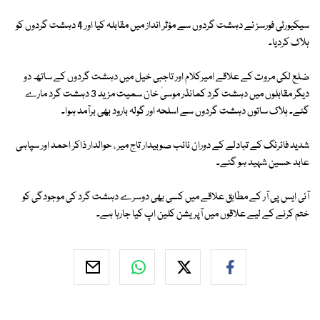
سیکیورٹی فورسز نے دہشت گردوں سے مؤثر انداز میں مقابلہ کیا اور 4 دہشت گردوں کو
ہلاک کردیا۔
ضلع لکی مروت کے علاقے امیرکلام اور تاجبی خیل میں دہشت گردوں کے ساتھ دو
دیگر مقابلوں میں دہشت گرد کمانڈر موسیٰ خان سمیت مزید 3 دہشت گرد مارے
گئے۔ ہلاک ساتوں دہشت گردوں سے اسلحہ اور گولہ بارود بھی برآمد ہوا۔
شدید فائرنگ کے تبادلے کے دوران نائب صوبیدار تاج میر ، حوالدار ذاکر احمد اور سپاہی
عابد حسین شہید ہو گئے۔
آئی ایس پی آر کے مطابق علاقے میں کسی بھی دوسرے دہشت گرد کی موجودگی کو
ختم کرنے کے لیے علاقوں میں آپریشن کلین اپ کیا جارہا ہے۔