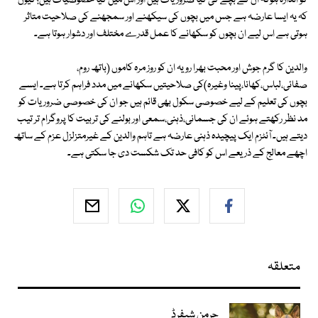
کو اندازہ ہوکہ ان کے بچے کی کیا ضروریات ہیں اور اس میں کیا خصوصیات ہیں؟کیوں
کہ یہ ایسا عارضہ ہے جس میں بچوں کی سیکھنے اور سمجھنے کی صلاحیت متاثر
ہوتی ہے اس لیے ان بچوں کو سکھانے کا عمل قدرے مختلف اور دشوار ہوتا ہے۔
والدین کا گرم جوش اور محبت بھرا رویہ ان کو روز مرہ کاموں (باتھ روم،
صفائی،لباس،کھانا،پینا وغیرہ)کی صلاحیتیں سکھانے میں مدد فراہم کرتا ہے۔ ایسے
بچوں کی تعلیم کے لیے خصوصی سکول بھی قائم ہیں جو ان کی خصوصی ضروریات کو
مد نظر رکھتے ہوئے ان کی جسمانی،ذہنی،سمعی اور بولنے کی تربیت کا پروگرام تر تیب
دیتے ہیں۔ آئٹزم ایک پیچیدہ ذہنی عارضہ ہے تاہم والدین کے غیرمتزلزل عزم کے ساتھ
اچھے معالج کے ذریعے اس کو کافی حد تک شکست دی جا سکتی ہے۔
متعلقہ
جرمن شیفرڈ