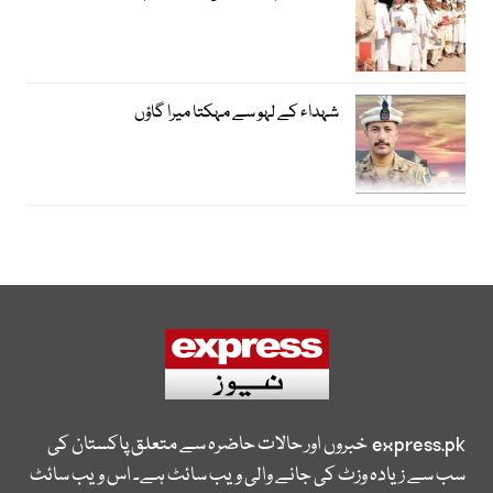
شہداء کے لہو سے مہکتا میرا گاؤں
express.pk
خبروں اور حالات حاضرہ سے متعلق پاکستان کی
سب سے زیادہ وزٹ کی جانے والی ویب سائٹ ہے۔ اس ویب سائٹ