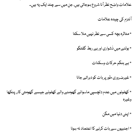
علامات واضح نظر آنا شروع ہوجاتی ہیں، جن میں سے چند ایک یہ ہیں۔
آئٹزم کی چیدہ علامات
٭ متاثرہ بچہ کسی سے نظر نہیں ملا سکتا
٭ بولنے میں دْشواری اور بے ربط گفتگو
٭ بے ہنگم حرکات وسکنات
٭ غیرضروری طور پر بات کو دہراتے جانا
٭ کھلونوں میں عدم دلچسپی ماسوائے گھومنے والے کھلونے جیسے گھومتی کار، پنکھا
وغیرہ
٭ اپنی دنیا میں مگن
٭ اجنبیوں سے بات کرنے کا اعتماد نہ ہونا