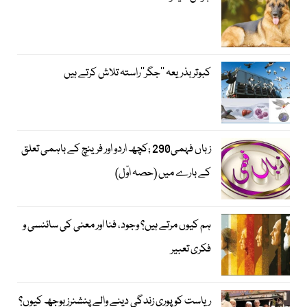
کبوتر بذریعہ ’’جگر‘‘راستہ تلاش کرتے ہیں
زباں فہمی290 ;کچھ اردو اور فرینچ کے باہمی تعلق
کے بارے میں (حصہ اوّل)
ہم کیوں مرتے ہیں؟ وجود، فنا اور معنی کی سائنسی و
فکری تعبیر
ریاست کو پوری زندگی دینے والے پنشنرز بوجھ کیوں؟