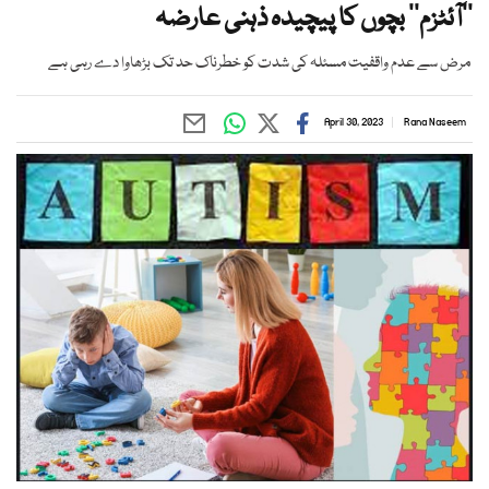
’’آئٹزم‘‘ بچوں کا پیچیدہ ذہنی عارضہ
مرض سے عدم واقفیت مسئلہ کی شدت کو خطرناک حد تک بڑھاوا دے رہی ہے
April 30, 2023
Rana Naseem