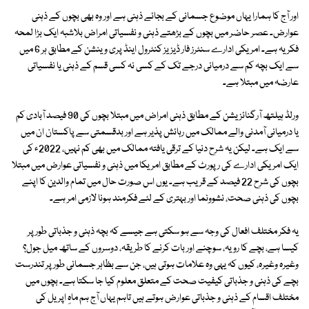
اور آج کا ہمارا یہاں موضوع جسمانی کے بجائے ذہنی ہے اور وہ بھی بچوں کے ذہنی
عوارض۔ عصر حاضر میں بچوں کے بڑھتے ذہنی و نفسیاتی امراض بلاشبہ ایک بڑا لمحہ
فکریہ ہے۔ امریکی ادارے سنٹرز فار ڈیزیز کنٹرول اینڈ پری وینشن کے مطابق ہر 6 میں
سے ایک بچہ کم سے درمیانی درجے تک کے کسی نہ کسی قسم کے ذہنی یا نفسیاتی
عارضہ میں مبتلا ہے۔
ورلڈ ہیلتھ آرگنائزیشن کے مطابق ذہنی امراض میں مبتلا بچوں کی 90 فیصد آبادی کم
یا درمیانی آمدنی والے ممالک میں رہائش پذیر ہے اور بدقسمتی سے پاکستان ان میں
سے ایک ہے۔ لیکن یہ شرح دنیا کے ترقی یافتہ ممالک میں بھی کم نہیں، 2022ء کی
ایک امریکی ادارے کی رپورٹ کے مطابق امریکا میں ذہنی و نفسیاتی عوارض میں مبتلا
بچوں کی شرح 22 فیصد کے قریب ہے۔ یوں اس صورت حال میں تمام والدین کا اپنے
بچوں کی ذہنی صحت، نشوونما اور بہتری کے لئے فکرمند ہونا لازمی امر ہے۔
یہ فکر مختلف افعال کی وجہ سے ہو سکتی ہے جیسے کہ بچہ ذہنی و جذباتی طور پر
کیسا ہے، بچے کا رویہ، سوچنے اور بات کرنے کا طریقہ، دوسروں کے ساتھ میل جول؟
وغیرہ وغیرہ، کیوں کہ یہی وہ علامات ہوتی ہیں، جن سے بظاہر جسمانی طور پر تندرست
بچے کی ذہنی و جذباتی کیفیت صحت کے متعلق معلوم کیا جا سکتا ہے۔ بچوں میں
مختلف اقسام کے ذہنی و جذباتی عوارض ہوتے ہیں تاہم یہاں آج ہم ماہِ اپریل کی