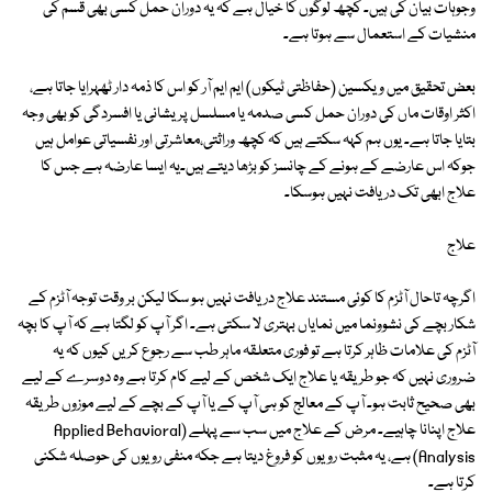
وجوہات بیان کی ہیں۔ کچھ لوگوں کا خیال ہے کہ یہ دوران حمل کسی بھی قسم کی
منشیات کے استعمال سے ہوتا ہے۔
بعض تحقیق میں ویکسین (حفاظتی ٹیکوں) ایم ایم آر کو اس کا ذمہ دار ٹھہرایا جاتا ہے،
اکثر اوقات ماں کی دوران حمل کسی صدمہ یا مسلسل پریشانی یا افسردگی کو بھی وجہ
بتایا جاتا ہے۔ یوں ہم کہہ سکتے ہیں کہ کچھ وراثتی،معاشرتی اور نفسیاتی عوامل ہیں
جوکہ اس عارضے کے ہونے کے چانسز کو بڑھا دیتے ہیں۔یہ ایسا عارضہ ہے جس کا
علاج ابھی تک دریافت نہیں ہوسکا۔
علاج
اگرچہ تاحال آٹزم کا کوئی مستند علاج دریافت نہیں ہو سکا لیکن بر وقت توجہ آٹزم کے
شکار بچے کی نشوونما میں نمایاں بہتری لا سکتی ہے۔ اگر آپ کو لگتا ہے کہ آپ کا بچہ
آٹزم کی علامات ظاہر کرتا ہے تو فوری متعلقہ ماہر طب سے رجوع کریں کیوں کہ یہ
ضروری نہیں کہ جو طریقہ یا علاج ایک شخص کے لیے کام کرتا ہے وہ دوسرے کے لیے
بھی صحیح ثابت ہو۔ آپ کے معالج کو ہی آپ کے یا آپ کے بچے کے لیے موزوں طریقہ
علاج اپنانا چاہیے۔ مرض کے علاج میں سب سے پہلے (Applied Behavioral
Analysis) ہے، یہ مثبت رویوں کو فروغ دیتا ہے جکہ منفی رویوں کی حوصلہ شکنی
کرتا ہے۔