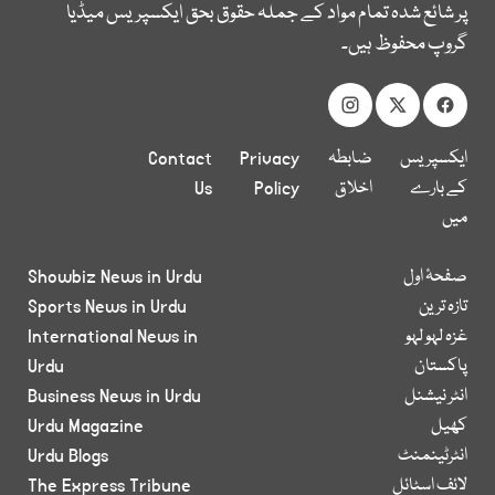
پر شائع شدہ تمام مواد کے جملہ حقوق بحق ایکسپریس میڈیا
گروپ محفوظ ہیں۔
ایکسپریس
ضابطہ
Privacy
Contact
کے بارے
اخلاق
Policy
Us
میں
صفحۂ اول
Showbiz News in Urdu
تازہ ترین
Sports News in Urdu
غزہ لہو لہو
International News in
پاکستان
Urdu
انٹر نیشنل
Business News in Urdu
کھیل
Urdu Magazine
انٹرٹینمنٹ
Urdu Blogs
لائف اسٹائل
The Express Tribune