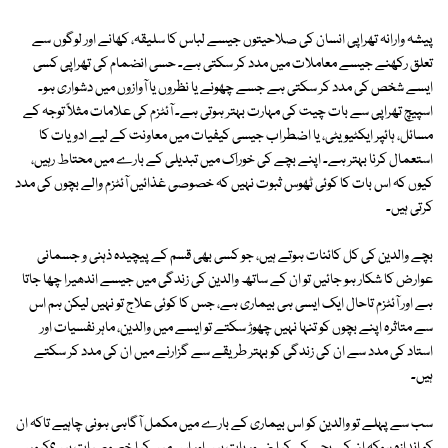
پیشہ وارانہ تھراپی انسان کی صلاحیتوں جیسے لباس کا سلیقہ، کھانے اور لوگوں سے
تعلق رکھنے جیسے معاملات میں مدد کر سکتی ہے۔ حسی انضمام کی تھراپی کسی
ایسے شخص کی مدد کر سکتی ہے جسے چھونے یا نظروں یا آوازوں میں دشواری ہو۔
اسپیچ تھراپی سے بات چیت کی مہارت بہتر ہوتی ہے۔ آئٹزم کی علامات مثلاً توجہ کے
مسائل، ہائپر ایکٹیویٹی، یا اضطراب جیسی کیفیات میں معاونت کے لیے ادویات کا
استعمال کرنا بہتر ہے۔ اپنے بچے کی خوراک میں تبدیلی کے بارے میں محتاط رہیں،
کیوں کہ اس بات کا کوئی ٹھوس ثبوت نہیں کہ خصوصی غذائیں آئٹزم والے بچوں کی مدد
کرتی ہیں۔
بچے والدین کی کل کائنات ہوتے ہیں، جو کسی بھی قسم کے پیچیدہ ذہنی و جسمانی
عوارض کا شکار ہو جائیں تو ان کے ساتھ والدین کی زندگی میں جیسے اندھیرا چھا جاتا
ہے اور آئٹزم تاحال ایک ایسی ہی بیماری ہے، جس کا کوئی علاج تو نہیں لیکن ہم اس
سے متاثرہ اپنے بچوں کو تنہا نہیں چھوڑ سکتے تو ایسے میں والدین، ماہر نفسیات اور
استاد کی مدد سے ان کی زندگی کو بہتر طریقے سے گزارنے میں ان کی مدد کر سکتے
ہیں۔
سب سے پہلے تو والدین کو اس بیماری کے بارے میں مکمل آگاہی ہونی چاہیے تاکہ ان