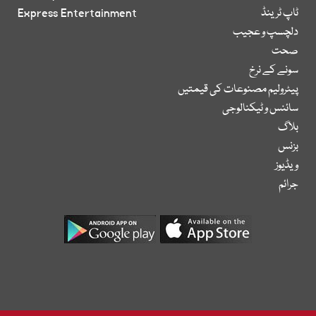
ٹاپ ٹرینڈ
Express Entertainment
دلچسپ و عجیب
صحت
سونے کے نرخ
پیٹرولیم مصنوعات کی قیمتیں
سائنس و ٹیکنالوجی
بلاگ
بزنس
ویڈیوز
جرائم