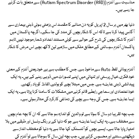
مناسبت سے آئٹزم (Autism Spectrum Disorder (ASD)) سے متعلق بات کرنے
جا رہے ہیں۔
دنیا بھر میں ہر سال 2 اپریل کو یہ دن منانے کا مقصد اس بڑھتی ہوئی ذہنی بیماری سے
آگاہی پیدا کرنا ہے تاکہ اس کا شکار بچوں کی مدد کی جا سکے۔ اگرچہ پاکستان میں
آئٹزم کا شکار بچوں کی شرح کے حوالے سے کوئی مستند اعدادو شمار موجود نہیں تاہم
پاکستان آئٹزم سوسائٹی کے مطابق ملک میں ساڑھے تین لاکھ بچے اس مرض کا شکار
ہیں۔
آئٹزم یونانی لفظ Auto سے ماخوذ ہے، جس کا مطلب ہے بے خود،یعنی آئٹزم کے معنی
خود فکری،خیال پرستی اور تنہائی میں اپنے تصورات میں ڈوبے رہنے کے ہیں۔ یہ ایک
پیدائشی ذہنی عارضہ ہے، جس میں مبتلا بچے کو بولنے،الفاظ کو یاد رکھنے،
خوداعتمادی اور سماجی رابطے قائم کرنے میں مشکلات کا سامنا کرنا پڑتا ہے۔ یہ ایک
ایسا عارضہ ہے، جس کی وجہ سے بچے کی دماغی کارکردگی متاثر ہوتی ہے۔
جب بچہ تقریبا دو سال کا ہوتا ہے تو والدین کو اندازہ ہو جاتا ہے کہ ان کا بچہ عام بچوں
سے مختلف ہے۔ یہ ایک ایسا عارضہ ہے جو کہ دنیا کے ہر رنگ ونسل اور طبقے میں بلا
امتیاز پایا جاتا ہے۔ ایسے بچوں کو آئٹسٹک کہا جاتا ہے یہ دنیا کو مختلف انداز سے
دیکھتے،سنتے اور محسوس کرتے ہیں۔ جب بچہ تین سال کا ہوجاتا ہے تو آئٹزم کی