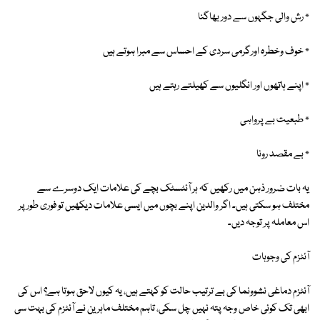
٭ رش والی جگہوں سے دور بھاگنا
٭ خوف وخطرہ اورگرمی سردی کے احساس سے مبرا ہوتے ہیں
٭ اپنے ہاتھوں اور انگلیوں سے کھیلتے رہتے ہیں
٭ طبعیت بے پرواہی
٭ بے مقصد رونا
یہ بات ضرور ذہن میں رکھیں کہ ہر آئٹسٹک بچے کی علامات ایک دوسرے سے
مختلف ہو سکتی ہیں۔ اگر والدین اپنے بچوں میں ایسی علامات دیکھیں تو فوری طور پر
اس معاملہ پر توجہ دیں۔
آئٹزم کی وجوہات
آئٹزم دماغی نشوونما کی بے ترتیب حالت کو کہتے ہیں، یہ کیوں لاحق ہوتا ہے؟ اس کی
ابھی تک کوئی خاص وجہ پتہ نہیں چل سکی، تاہم مختلف ماہرین نے آئٹزم کی بہت سی