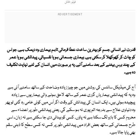
فوٹو : فائل
قدرت نے انسانی جسم کو بہترین ساخت عطا فرمائی تاہم بیماری وہ دیمک ہے، جو اس
کو چاٹ کر کھوکھلا کر سکتی ہے، بیماری جسمانی ہو یا نفسیاتی، پیدائشی ہو یا عمر
کے چند برس بیتنے کے بعد سامنے آئے، یہ ہر صورت میں انسان کے لئے نہایت تکلیف
دہ ہے۔
آج کی میڈیکل سائنس کی روشنی میں جو چیز زیادہ وضاحت کے ساتھ سامنے آئی ہے
وہ یہ کہ پیدائشی بیماریاں گزری عمر کے ساتھ لاحق ہونے والی بیماریوں سے زیادہ
پیچیدہ ہوتی ہیں۔ ایک انسان کی پیدائش کے وقت اگر اْس میں کوئی خامی رہ گئی تو پھر
وہ دنیاوی علاج سے بدرجہ اتم پوری نہ ہو سکے گی، یعنی پیدائشی طور پر اعضاء سے
محروم کسی کا بازو لگ سکتا ہے نہ پاؤں، کسی کو بینائی دی جا سکتی ہے نہ زبان۔ اسی
طرح جسمانی کے ساتھ بعض افراد میں پیدائشی طور پر کسی نہ کسی سطح کا ذہنی سقم
بھی پایا جاتا ہے۔