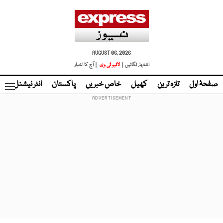
AUGUST 06, 2026
اشتہار لگائیں |
لائیو ٹی وی
| آج کا اخبار
صفحۂ اول
تازہ ترین
کھیل
خاص خبریں
پاکستان
انٹر نیشنل
ٹا