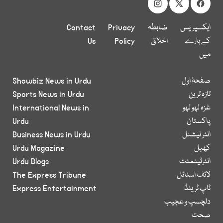
ایکسپریس
ضابطہ
Privacy
Contact
کے بارے
اخلاق
Policy
Us
میں
صفحۂ اول
Showbiz News in Urdu
تازہ ترین
Sports News in Urdu
غزہ لہو لہو
International News in
پاکستان
Urdu
انٹر نیشنل
Business News in Urdu
کھیل
Urdu Magazine
انٹرٹینمنٹ
Urdu Blogs
لائف اسٹائل
The Express Tribune
ٹاپ ٹرینڈ
Express Entertainment
دلچسپ و عجیب
صحت