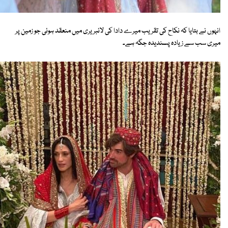
انہوں نے بتایا کہ نکاح کی تقریب میرے دادا کی لائبریری میں منعقد ہوئی جو زمین پر
میری سب سے زیادہ پسندیدہ جگہ ہے۔