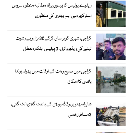
ریلوے پولیس کا برسوں پرانا مطالبہ منظور، سروس
اسٹرکچر میں اہم بہتری کی منظوری
کراچی: شہری کو ہراساں کرکے30 ہزارروپے رشوت
لینے کی ویڈیو وائرل، 3 پولیس اہلکار معطل
کراچی میں صبح و رات کے اوقات میں پھوار، بوندا
باندی کا امکان
شاہراہ بھٹو پر روڈ ڈائیورژن کے باعث گاڑی الٹ گئی،
3مسافر زخمی