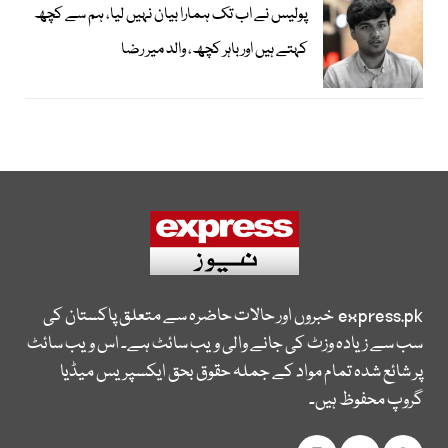
پولیس نے اب تک ہمارا بیان نہیں لیا، ہم سے کچھ
کہتے ہیں اور باہر کچھ، والد میر رضا
express.pk
خبروں اور حالات حاضرہ سے متعلق پاکستان کی
سب سے زیادہ وزٹ کی جانے والی ویب سائٹ ہے۔ اس ویب سائٹ
پر شائع شدہ تمام مواد کے جملہ حقوق بحق ایکسپریس میڈیا
گروپ محفوظ ہیں۔