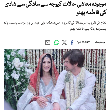
موجودہ معاشی حالات کیوجہ سے سادگی سے شادی
کی فاطمہ بھٹو
نکاح کی تقریب میرے نانا کی لائبریری میں منعقد ہوئی جو زمین پر میری سب سے زیادہ
پسندیدہ جگہ ہے، فاطمہ بھٹو
ویب ڈیسک
April 29, 2023