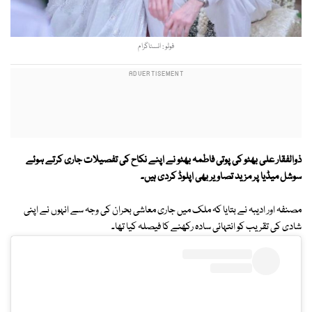
فوٹو : انسٹاگرام
ذوالفقار علی بھٹو کی پوتی فاطمہ بھٹو نے اپنے نکاح کی تفصیلات جاری کرتے ہوئے
سوشل میڈیا پر مزید تصاویر بھی اپلوڈ کردی ہیں۔
مصنفہ اور ادیبہ نے بتایا کہ ملک میں جاری معاشی بحران کی وجہ سے انہوں نے اپنی
شادی کی تقریب کو انتہائی سادہ رکھنے کا فیصلہ کیا تھا۔