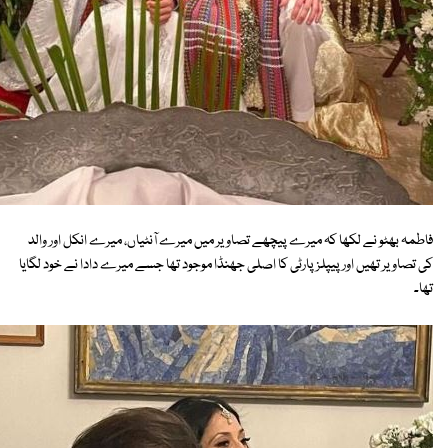
فاطمہ بھٹو نے لکھا کہ میرے پیچھے تصاویر میں میرے آنٹیاں، میرے انکل اور والد
کی تصاویر تھیں اور پیپلز پارٹی کا اصلی جھنڈا موجود تھا جسے میرے دادا نے خود لگایا
تھا۔