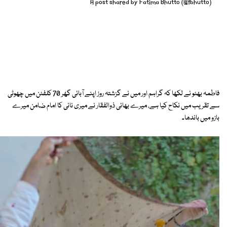
A post shared by Fatima Bhutto (@fbhutto)
فاطمہ بھٹو نے لکھا کہ گراہم اور میں نے گزشتہ روز اپنے آبائی گھر 70 کلفٹن میں چھوٹی
سے تقریب میں نکاح کیا ہے، میرے بھائی ذوالفقار نے میری نانی کا امام ضامن میرے
بازو میں باندھا۔