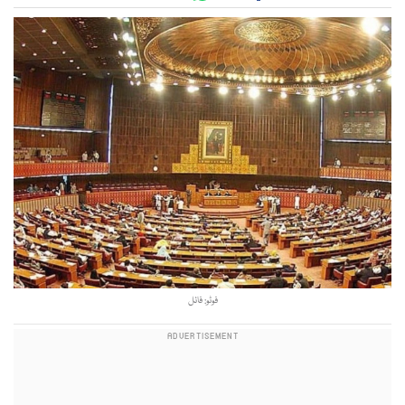
فوٹو: فائل