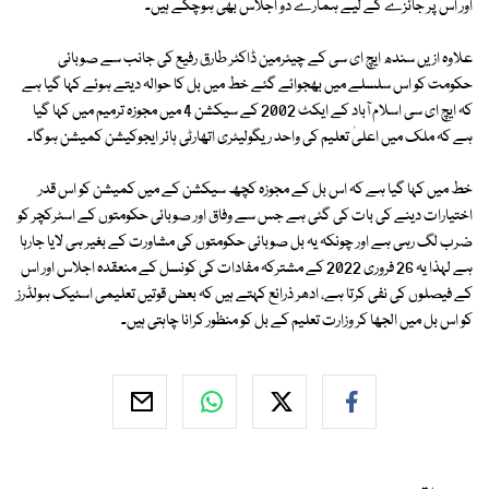
اور اس پر جائزے کے لیے ہمارے دو اجلاس بھی ہوچکے ہیں۔
علاوہ ازیں سندھ ایچ ای سی کے چیئرمین ڈاکٹر طارق رفیع کی جانب سے صوبائی
حکومت کو اس سلسلے میں بھجوائے گئے خط میں بل کا حوالہ دیتے ہوئے کہا گیا ہے
کہ ایچ ای سی اسلام آباد کے ایکٹ 2002 کے سیکشن 4 میں مجوزہ ترمیم میں کہا گیا
ہے کہ ملک میں اعلیٰ تعلیم کی واحد ریگولیٹری اتھارٹی ہائر ایجوکیشن کمیشن ہوگا۔
خط میں کہا گیا ہے کہ اس بل کے مجوزہ کچھ سیکشن کے میں کمیشن کو اس قدر
اختیارات دینے کی بات کی گئی ہے جس سے وفاق اور صوبائی حکومتوں کے اسٹرکچر کو
ضرب لگ رہی ہے اور چونکہ یہ بل صوبائی حکومتوں کی مشاورت کے بغیر ہی لایا جارہا
ہے لہذا یہ 26 فروری 2022 کے مشترکہ مفادات کی کونسل کے منعقدہ اجلاس اور اس
کے فیصلوں کی نفی کرتا ہے، ادھر ذرائع کہتے ہیں کہ بعض قوتیں تعلیمی اسٹیک ہولڈرز
کو اس بل میں الجھا کر وزارت تعلیم کے بل کو منظور کرانا چاہتی ہیں۔