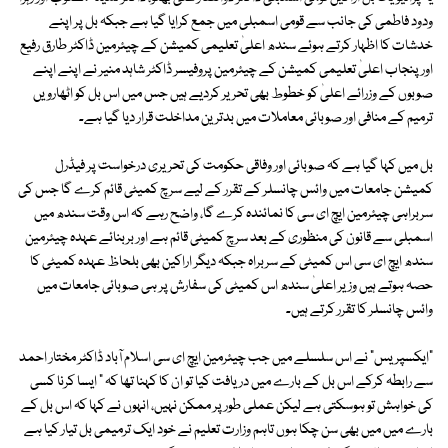
ودود فاطمی کی جانب سے قومی اسمبلی میں جمع کرایا گیا ہے جبکہ بل پر اپنے
خدشات کا اظہار کرتے ہوئے سندھ اعلیٰ تعلیمی کمیشن کے چیئرمین ڈاکٹر طارق رفیع
اور پنجاب اعلیٰ تعلیمی کمیشن کے چیئرمین پروفیسر ڈاکٹر شاہد منیر نے اپنے اپنے
صوبوں کے وزرائے اعلیٰ کو خطوط بھی تحریر کردیے ہیں جس میں اس بل کو اٹھارویں
ترمیم کے منافی اور صوبائی معاملات میں بدترین مداخلت قرار دیا گیا ہے۔
بل میں کہا گیا ہے کہ صوبائی اور وفاقی حکومت کی تحریری درخواست پر فیڈرل
کمیشن جامعات میں وائس چانسلر کے تقرر کے لیے سرچ کمیٹی قائم کرے گا جس کی
سربراہی چیئرمین ایچ ای سی کا نمائندہ کرے گا، واضح رہے کہ اس وقت سندھ میں
اسمبلی سے قانون کی منظوری کے بعد سرچ کمیٹی قائم ہے اور بربنائے عہدہ چیئرمین
سندھ ایچ ای سی اس کمیٹی کے سربراہ جبکہ دیگر اراکین بھی بلحاظ عہدہ کمیٹی کا
حصہ ہوتے ہیں وزیر اعلیٰ سندھ اس کمیٹی کی سفارش پر ہی صوبائی جامعات میں
وائس چانسلر کا تقرر کرتے ہیں۔
"ایکسپریس" نے اس سلسلے میں جب چیئرمین ایچ ای سی اسلام آباد ڈاکٹر مختار احمد
سے رابطہ کرکے اس بل کے بارے میں دریافت کیا تو ان کا کہنا تھا کہ " ایسا کرنا کسی
کی خواہش تو ہوسکتی ہے لیکن عملی طور پر ممکن نہیں، انہوں نے کہا کہ اس بل کے
بارے میں میں بھی سن چکا ہوں تاہم وزارت تعلیم نے خود ایک ترمیمی بل تیار کیا ہے