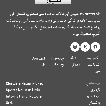
express.pk
خبروں اور حالات حاضرہ سے متعلق پاکستان کی
سب سے زیادہ وزٹ کی جانے والی ویب سائٹ ہے۔ اس ویب سائٹ
پر شائع شدہ تمام مواد کے جملہ حقوق بحق ایکسپریس میڈیا
گروپ محفوظ ہیں۔
ایکسپریس
ضابطہ
Privacy
Contact
کے بارے
اخلاق
Policy
Us
میں
صفحۂ اول
Showbiz News in Urdu
تازہ ترین
Sports News in Urdu
غزہ لہو لہو
International News in
پاکستان
Urdu