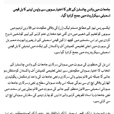
جامعات میں وائس چانسلرز کے تقرر کا اختیار صوبوں سے واپس لینے کا بل قومی
اسمبلی سیکرٹریٹ میں جمع کرادیا گیا۔
ایکسپریس نیوز کے مطابق مسلم لیگ (ن) کی وفاقی حکومت نے 18 ویں ترمیم میں
صوبوں کو تعلیم کے شعبے میں دی گئی خود مختاری ختم کرنے کے لیے کوششیں شروع
کردی ہیں اور اس سلسلے میں کچھ اراکین قومی اسمبلی کے ذریعے پرائیویٹ ممبر بل
کی صورت میں اعلیٰ تعلیمی کمیشن آف پاکستان کے ایکٹ میں تبدیلی کا بل قومی
اسمبلی سیکریٹریٹ میں جمع کرادیا گیا ہے۔
اس بل کی منظوری کی صورت میں صوبائی سرکاری جامعات کے وائس چانسلرز کے
انتخاب کا اختیار صوبائی حکومتوں سے اعلیٰ تعلیمی کمیشن آف پاکستان کو منتقل ہو
جائے گا جبکہ نئی قائم ہونے والی سرکاری و نجی جامعات کی واحد اور مکمل ریگولیٹری
اتھارٹی وفاقی ایچ ای سی ہوگی جبکہ اس وقت صوبائی سطح پر نجی و سرکاری جامعات
صوبائی اسمبلی سے قانون منظور کیے جانے کی صورت میں قائم ہوتی ہیں اور سندھ میں
نجی جامعات یا اسناد تفویض کرنے والے اداروں کو چارٹر دینے کی سفارش صوبائی ایچ ای
سی کرتی ہے۔
یہ پرائیویٹ بل اراکین قومی اسمبلی ڈاکٹر ذوالفقار علی بھٹو، ڈاکٹر ثمینہ مطلوب اور زہرا