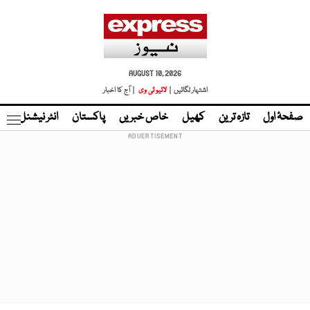
AUGUST 10, 2026
اشتہار لگائیں |
لائیو ٹی وی
| آج کا اخبار
صفحۂ اول
تازہ ترین
کھیل
خاص خبریں
پاکستان
انٹر نیشنل
ٹا