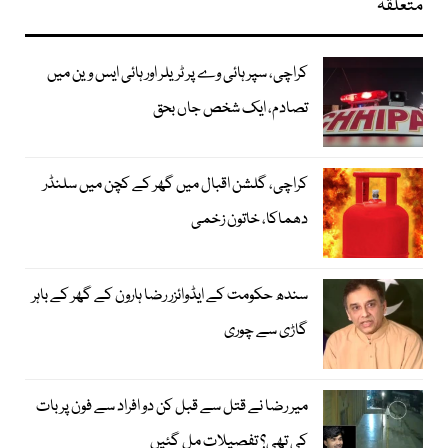
متعلقہ
کراچی، سپر ہائی وے پر ٹریلر اور ہائی ایس وین میں
تصادم، ایک شخص جاں بحق
کراچی، گلشن اقبال میں گھر کے کچن میں سلنڈر
دھماکا، خاتون زخمی
سندھ حکومت کے ایڈوائزر رضا ہارون کے گھر کے باہر
گاڑی سے چوری
میر رضا نے قتل سے قبل کن دو افراد سے فون پر بات
کی تھی؟ تفصیلات مل گئیں