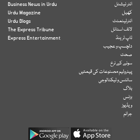
انٹر نیشنل
Business News in Urdu
کھیل
Urdu Magazine
انٹرٹینمنٹ
Urdu Blogs
لائف اسٹائل
The Express Tribune
ٹاپ ٹرینڈ
Express Entertainment
دلچسپ و عجیب
صحت
سونے کے نرخ
پیٹرولیم مصنوعات کی قیمتیں
سائنس و ٹیکنالوجی
بلاگ
بزنس
ویڈیوز
جرائم