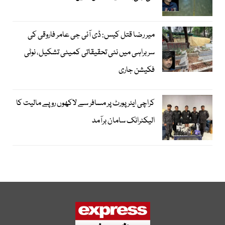
میر رضا قتل کیس: ڈی آئی جی عامر فاروقی کی
سربراہی میں نئی تحقیقاتی کمیٹی تشکیل، نوٹی
فکیشن جاری
کراچی ایئرپورٹ پر مسافر سے لاکھوں روپے مالیت کا
الیکٹرانک سامان برآمد