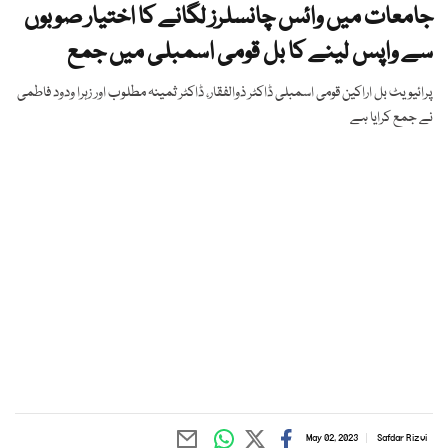
جامعات میں وائس چانسلرز لگانے کا اختیار صوبوں
سے واپس لینے کا بل قومی اسمبلی میں جمع
پرائیویٹ بل اراکین قومی اسمبلی ڈاکٹر ذوالفقار، ڈاکٹر ثمینہ مطلوب اور زہرا ودود فاطمی
نے جمع کرایا ہے
May 02, 2023
Safdar Rizvi