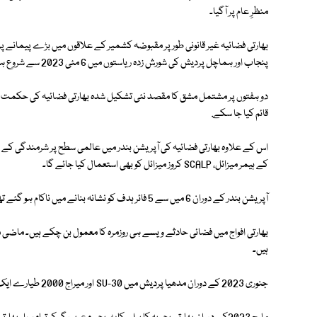
منظرِ عام پر آگیا۔
بھارتی فضائیہ غیر قانونی طور پر مقبوضہ کشمیر کے علاقوں میں بڑے پیمانے پ
پنجاب اور ہماچل پردیش کی شورش زدہ ریاستوں میں 6 مئی 2023 سے شروع ہو نگی.
دو ہفتوں پر مشتمل مشق کا مقصد نئی تشکیل شدہ بھارتی فضائیہ کی حکمت عمل
قائم کیا جا سکے.
اس کے علاوہ بھارتی فضائیہ کی آپریشن بندر میں عالمی سطح پر شرمندگی کے 
کے ہیمر میزائل، SCALP کروز میزائل کو بھی استعمال کیا جائے گا۔
آپریشن بندر کے دوران 6 میں سے 5 فائر ہدف کو نشانہ بنانے میں ناکام ہو گئے تھے۔
بھارتی افواج میں فضائی حادثے ویسے ہی روزمرہ کا معمول بن چکے ہیں۔ ماضی 
ہیں۔
جنوری 2023 کے دوران مدھیا پردیش میں SU-30 اور میراج 2000 طیارے ایک ایسی ہی فضائی مشق کے دوران آپس میں ٹکرا کر تباہ ہو گئے تھے۔