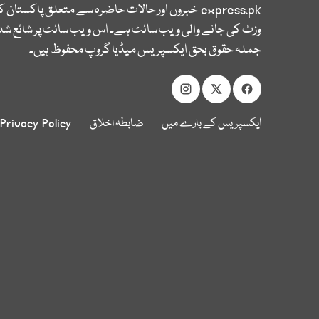
express.pk
خبروں اور حالات حاضرہ سے متعلق پاکستان 
وزٹ کی جانے والی ویب سائٹ ہے۔ اس ویب سائٹ پر شائع شدہ
جملہ حقوق بحق ایکسپریس میڈیا گروپ محفوظ ہیں۔
ایکسپریس کے بارے میں
ضابطہ اخلاق
Privacy Policy