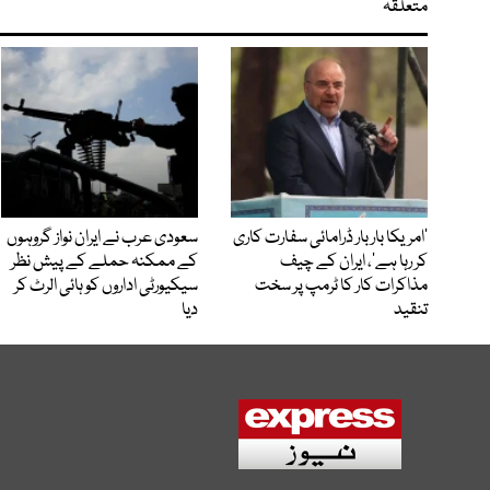
متعلقہ
’امریکا بار بار ڈرامائی سفارت کاری
سعودی عرب نے ایران نواز گروہوں
کر رہا ہے‘، ایران کے چیف
کے ممکنہ حملے کے پیش نظر
مذاکرات کار کا ٹرمپ پر سخت
سیکیورٹی اداروں کو ہائی الرٹ کر
تنقید
دیا