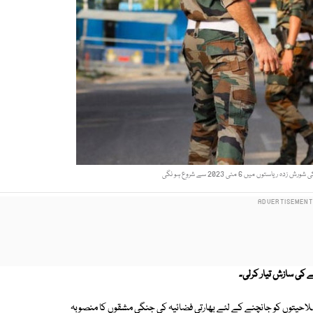
توں میں 6 مئی 2023 سے شروع ہو نگی
ے کی سازش تیار کرلی۔
پنی صلاحیتوں کو جانچنے کے لئے بھارتی فضائیہ کی جنگی مشقوں کا منصوبہ