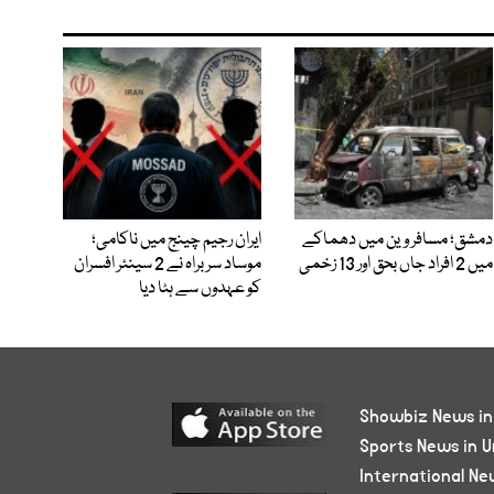
دمشق؛ مسافر وین میں دھماکے
ایران رجیم چینج میں ناکامی؛
میں 2 افراد جاں بحق اور 13 زخمی
موساد سربراہ نے 2 سینئر افسران
کو عہدوں سے ہٹا دیا
Showbiz News in
Sports News in U
International Ne