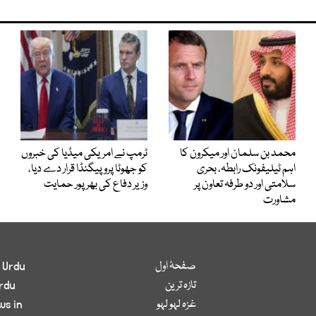
محمد بن سلمان اور میکرون کا
ٹرمپ نے امریکی میڈیا کی خبروں
اہم ٹیلیفونک رابطہ، بحری
کو جھوٹا پروپیگنڈا قرار دے دیا،
سلامتی اور دو طرفہ تعاون پر
وزیر دفاع کی بھرپور حمایت
مشاورت
صفحۂ اول
 Urdu
تازہ ترین
rdu
غزہ لہو لہو
ws in