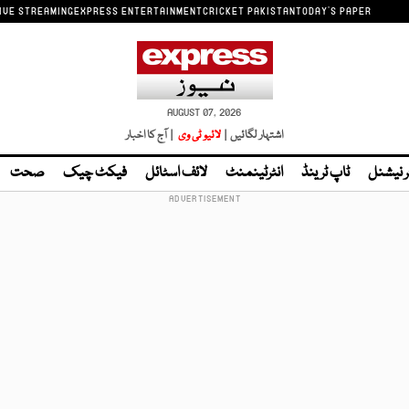
IVE STREAMING
EXPRESS ENTERTAINMENT
CRICKET PAKISTAN
TODAY'S PAPER
AUGUST 07, 2026
اشتہار لگائیں |
لائیو ٹی وی
| آج کا اخبار
ر نیشنل
ٹاپ ٹرینڈ
انٹرٹینمنٹ
لائف اسٹائل
فیکٹ چیک
صحت