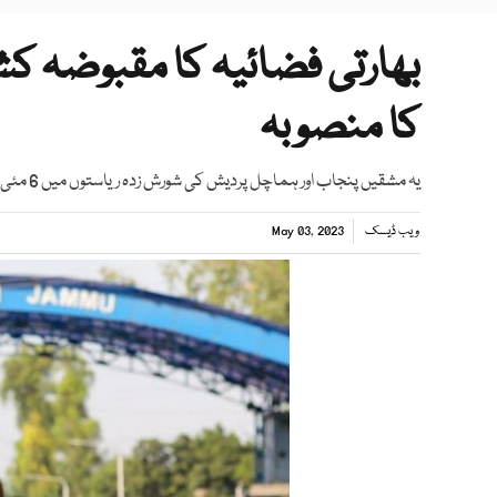
بھارتی فضائیہ کا مقبوضہ ک
کا منصوبہ
یہ مشقیں پنجاب اور ہماچل پردیش کی شورش زدہ ریاستوں میں 6 مئی 2023 سے شروع ہو نگی
ویب ڈیسک
May 03, 2023