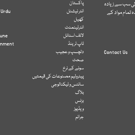
پاکستان
کی سب سے زیادہ
انٹر نیشنل
 Urdu
 تمام مواد کے
کھیل
انٹرٹینمنٹ
لائف اسٹائل
bune
ٹاپ ٹرینڈ
inment
دلچسپ و عجیب
Contact Us
صحت
سونے کے نرخ
پیٹرولیم مصنوعات کی قیمتیں
سائنس و ٹیکنالوجی
بلاگ
بزنس
ویڈیوز
جرائم