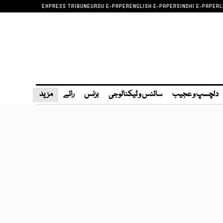
EXPRESS TRIBUNE
URDU E-PAPER
ENGLISH E-PAPER
SINDHI E-PAPER
L
دلچسپ و عجیب
سائنس و ٹیکنالوجی
بزنس
رائے
مزید