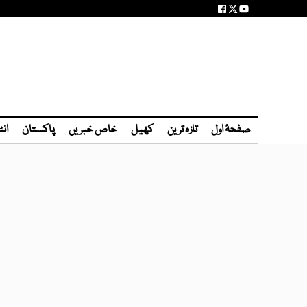
صفحۂ اول
تازہ ترین
کھیل
خاص خبریں
پاکستان
انٹ