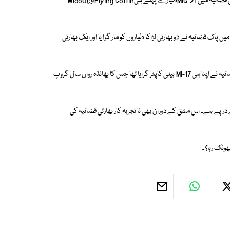
مارچ 2023کے دوران بھارتی بحریہ کا ہیلی کاپٹر بحیرہ عرب گر کر تباہ ہوا۔ بھارتی فضائیہ میں MIG-21طیارے پہلے ہیFlying CoffinاورWidow
ھولنا چاہیے جب 27 فروری 2019 کو دن کی روشنی میں پاک فضائیہ نے دو بھارتی لڑاکا طیاروں کو مار گرا یا اور ایک بھارتی
فروری 2019 میں آپریشن سوفٹ ریٹورٹ کے دوران گھبراہٹ کی شکار بھارتی فضائیہ نے اپنا ہی MI-17 ہیلی کاپٹر گرایا تھا جس کا بھانڈہ رواں سال گروپ
رپے ہے۔ اس مشق کے دوران بھی نا تجربہ کار بھارتی فضائیہ کی
ھونک رہا؟۔