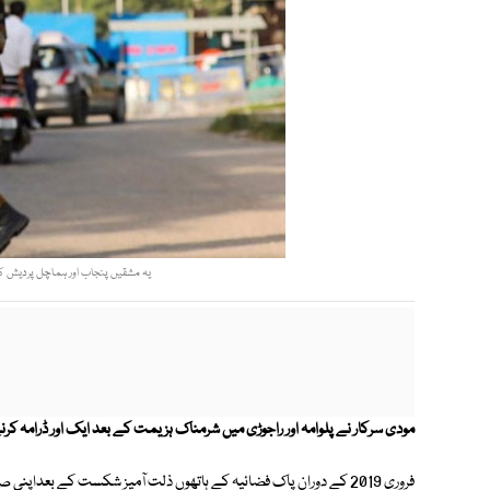
یہ مشقیں پنجاب اور ہماچل پردیش کی شورش زدہ ریاس
مودی سرکار نے پلوامہ اور راجوڑی میں شرمناک ہزیمت کے بعد ایک اور ڈرامہ کرن
فروری 2019 کے دوران پاک فضائیہ کے ہاتھوں ذلت آمیز شکست کے بعدا