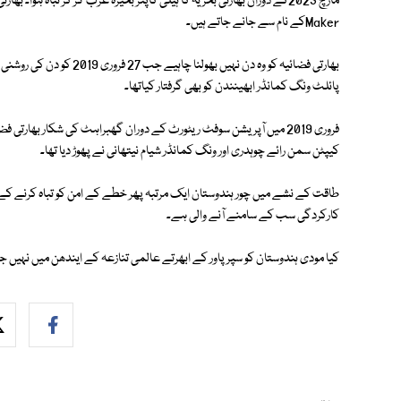
Makerکے نام سے جانے جاتے ہیں۔
بھارتی فضائیہ کو وہ دن نہیں ب
پائلٹ ونگ کمانڈر ابھینندن کو بھی گرفتار کیاتھا۔
کیپٹن سمن رائے چوہدری اور ونگ کمانڈر شیام نیتھانی نے پھوڑ دیا تھا۔
طاقت کے نشے میں چور ہندوستان ایک مرتبہ پھر خطے کے امن کو تباہ کرنے کے د
کارکردگی سب کے سامنے آنے والی ہے۔
کیا مودی ہندوستان کو سپر پاور کے ابھرتے عالمی تنازعہ کے ایندھن میں نہیں ج