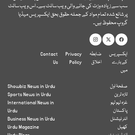
سب سے زیادہ وزٹ کی جانے والی ویب سائٹ ہے۔ اس ویب سائٹ
پر شائع شدہ تمام مواد کے جملہ حقوق بحق ایکسپریس میڈیا
گروپ محفوظ ہیں۔
ایکسپریس
ضابطہ
Privacy
Contact
کے بارے
اخلاق
Policy
Us
میں
صفحۂ اول
Showbiz News in Urdu
تازہ ترین
Sports News in Urdu
غزہ لہو لہو
International News in
پاکستان
Urdu
انٹر نیشنل
Business News in Urdu
کھیل
Urdu Magazine