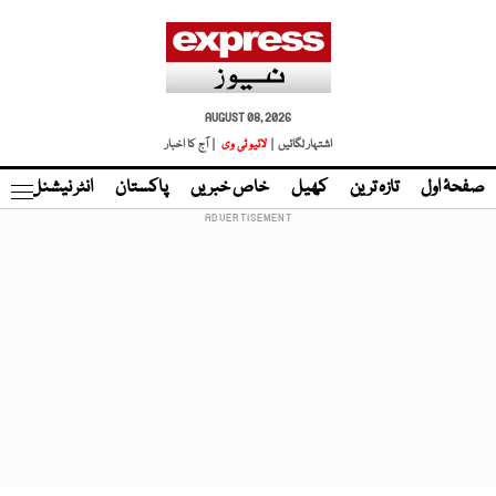
AUGUST 08, 2026
اشتہار لگائیں |
لائیو ٹی وی
| آج کا اخبار
صفحۂ اول
تازہ ترین
کھیل
خاص خبریں
پاکستان
انٹر نیشنل
ٹا