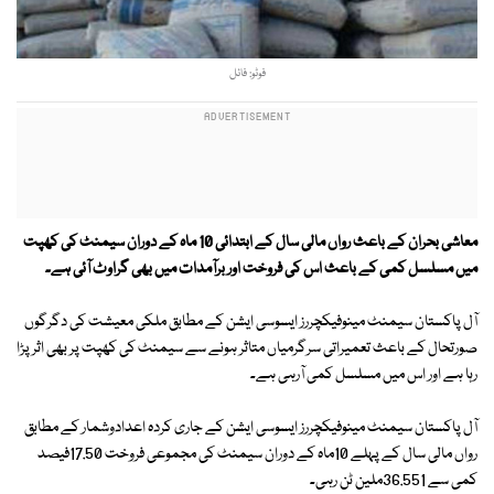
فوٹو: فائل
معاشی بحران کے باعث رواں مالی سال کے ابتدائی 10 ماہ کے دوران سیمنٹ کی کھپت
میں مسلسل کمی کے باعث اس کی فروخت اور برآمدات میں بھی گراوٹ آئی ہے۔
آل پاکستان سیمنٹ مینوفیکچررز ایسوسی ایشن کے مطابق ملکی معیشت کی دگرگوں
صورتحال کے باعث تعمیراتی سرگرمیاں متاثر ہونے سے سیمنٹ کی کھپت پر بھی اثر پڑا
رہا ہے اور اس میں مسلسل کمی آرہی ہے۔
آل پاکستان سیمنٹ مینوفیکچررز ایسوسی ایشن کے جاری کردہ اعدادوشمار کے مطابق
رواں مالی سال کے پہلے 10ماہ کے دوران سیمنٹ کی مجموعی فروخت 17.50فیصد
کمی سے 36.551ملین ٹن رہی۔