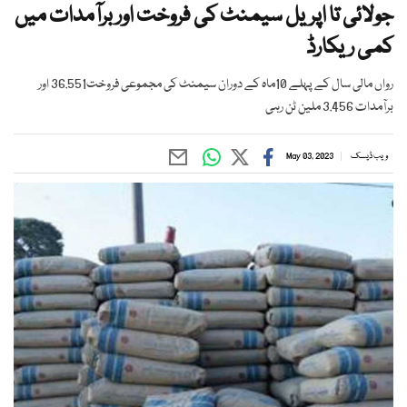
جولائی تا اپریل سیمنٹ کی فروخت اور برآمدات میں
کمی ریکارڈ
رواں مالی سال کے پہلے 10ماہ کے دوران سیمنٹ کی مجموعی فروخت36.551 اور
برآمدات 3.456 ملین ٹن رہی
ویب ڈیسک
May 03, 2023