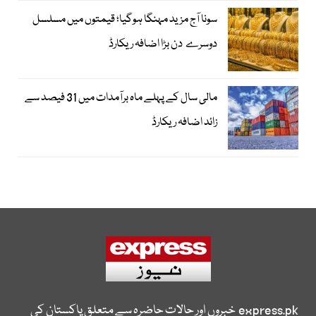
سونا آج مزید مہنگا ہوگیا؛ قیمتوں میں مسلسل
دوسرے دن بڑا اضافہ ریکارڈ
مالی سال کے پہلے ماہ برآمدات میں 31 فیصد سے
زائد اضافہ ریکارڈ
express.pk
خبروں اور حالات حاضرہ سے متعلق پاکستان کی