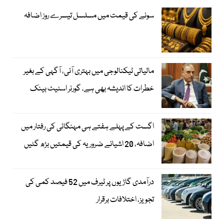
سونے کی قیمت میں مسلسل تیسرے روز اضافہ
مالیاتی ٹیکنالوجی میں بہتری آئی، آگہی کے بغیر
خطرات کا اندیشہ بھی ہے، گورنر اسٹیٹ بینک
اگست کے پہلے ہفتے ہی مہنگائی کی رفتار میں
اضافہ، 20 اشیائے ضروریہ کی قیمتیں بڑھ گئیں
درآمدی گاڑیوں پر ٹیرف میں 52 فیصد کمی کی
تجویز، اختلافات برقرار