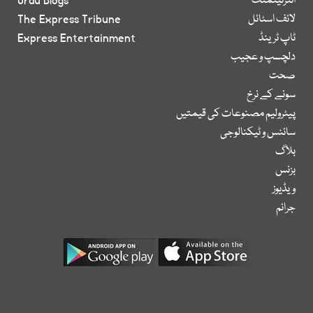
انٹرٹینمنٹ
Urdu Blogs
لائف اسٹائل
The Express Tribune
ٹاپ ٹرینڈ
Express Entertainment
دلچسپ و عجیب
صحت
سونے کے نرخ
پیٹرولیم مصنوعات کی قیمتیں
سائنس و ٹیکنالوجی
بلاگ
بزنس
ویڈیوز
جرائم