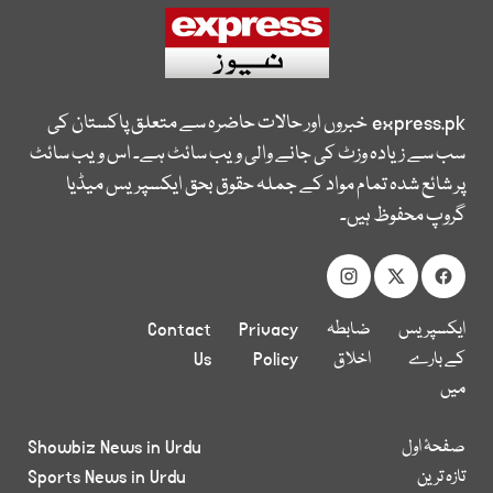
express.pk
خبروں اور حالات حاضرہ سے متعلق پاکستان کی
سب سے زیادہ وزٹ کی جانے والی ویب سائٹ ہے۔ اس ویب سائٹ
پر شائع شدہ تمام مواد کے جملہ حقوق بحق ایکسپریس میڈیا
گروپ محفوظ ہیں۔
ایکسپریس
ضابطہ
Privacy
Contact
کے بارے
اخلاق
Policy
Us
میں
صفحۂ اول
Showbiz News in Urdu
تازہ ترین
Sports News in Urdu