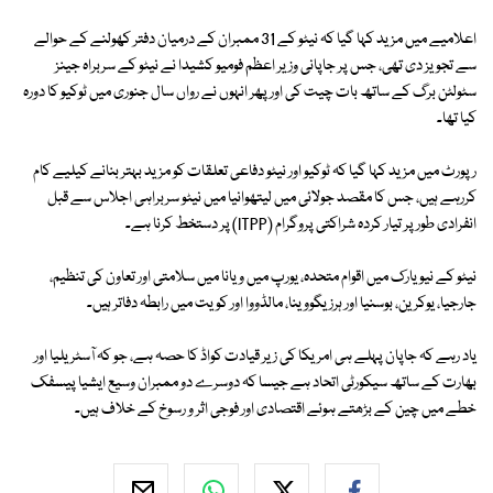
اعلامیے میں مزید کہا گیا کہ نیٹو کے 31 ممبران کے درمیان دفتر کھولنے کے حوالے
سے تجویز دی تھی، جس پر جاپانی وزیر اعظم فومیو کشیدا نے نیٹو کے سربراہ جینز
سٹولٹن برگ کے ساتھ بات چیت کی اور پھر انہوں نے رواں سال جنوری میں ٹوکیو کا دورہ
کیا تھا۔
رپورٹ میں مزید کہا گیا کہ ٹوکیو اور نیٹو دفاعی تعلقات کو مزید بہتر بنانے کیلیے کام
کررہے ہیں، جس کا مقصد جولائی میں لیتھوانیا میں نیٹو سربراہی اجلاس سے قبل
انفرادی طور پر تیار کردہ شراکتی پروگرام (ITPP) پر دستخط کرنا ہے۔
نیٹو کے نیویارک میں اقوام متحدہ، یورپ میں ویانا میں سلامتی اور تعاون کی تنظیم،
جارجیا، یوکرین، بوسنیا اور ہرزیگووینا، مالڈووا اور کویت میں رابطہ دفاتر ہیں۔
یاد رہے کہ جاپان پہلے ہی امریکا کی زیر قیادت کواڈ کا حصہ ہے، جو کہ آسٹریلیا اور
بھارت کے ساتھ سیکورٹی اتحاد ہے جیسا کہ دوسرے دو ممبران وسیع ایشیا پیسفک
خطے میں چین کے بڑھتے ہوئے اقتصادی اور فوجی اثر و رسوخ کے خلاف ہیں۔