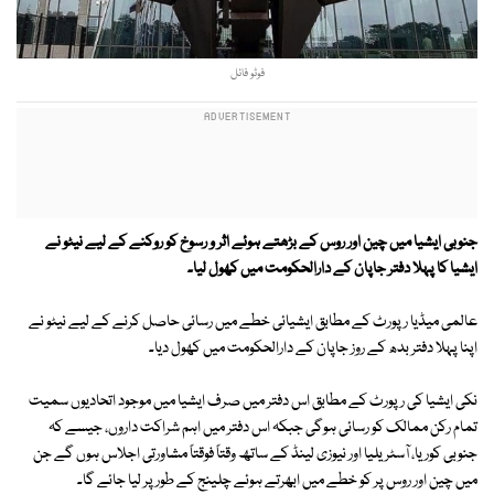
فوٹو فائل
جنوبی ایشیا میں چین اور روس کے بڑھتے ہوئے اثر و رسوخ کو روکنے کے لیے نیٹو نے
ایشیا کا پہلا دفتر جاپان کے دارالحکومت میں کھول لیا۔
عالمی میڈیا رپورٹ کے مطابق ایشیائی خطے میں رسائی حاصل کرنے کے لیے نیٹو نے
اپنا پہلا دفتر بدھ کے روز جاپان کے دارالحکومت میں کھول دیا۔
نکی ایشیا کی رپورٹ کے مطابق اس دفتر میں صرف ایشیا میں موجود اتحادیوں سمیت
تمام رکن ممالک کو رسائی ہوگی جبکہ اس دفتر میں اہم شراکت داروں، جیسے کہ
جنوبی کوریا، آسٹریلیا اور نیوزی لینڈ کے ساتھ وقتاً فوقتاً مشاورتی اجلاس ہوں گے جن
میں چین اور روس پر کو خطے میں ابھرتے ہوئے چلینج کے طور پر لیا جائے گا۔