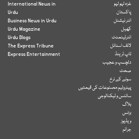
غزہ لہو لہو
International News in
پاکستان
Urdu
انٹر نیشنل
Business News in Urdu
کھیل
Urdu Magazine
انٹرٹینمنٹ
Urdu Blogs
لائف اسٹائل
The Express Tribune
ٹاپ ٹرینڈ
Express Entertainment
دلچسپ و عجیب
صحت
سونے کے نرخ
پیٹرولیم مصنوعات کی قیمتیں
سائنس و ٹیکنالوجی
بلاگ
بزنس
ویڈیوز
جرائم