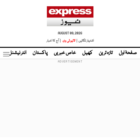
AUGUST 09, 2026
اشتہار لگائیں |
لائیو ٹی وی
| آج کا اخبار
صفحۂ اول
تازہ ترین
کھیل
خاص خبریں
پاکستان
انٹر نیشنل
ٹا