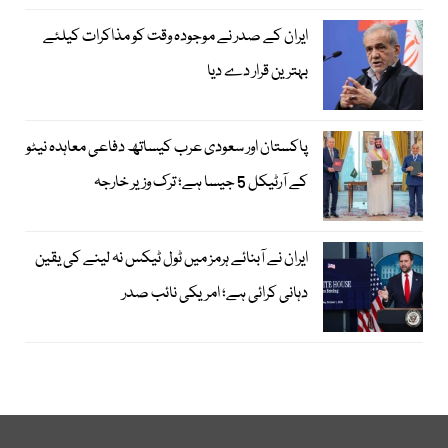
ایران کے صدر نے موجودہ وقت کو مذاکرات کیلئے
بہترین قرار دے دیا
پاکستان اور سعودی عرب کیساتھ دفاعی معاہدہ نیٹو
کے آرٹیکل 5 جیسا ہے؛ ترک وزیر خارجہ
ایران نے آبنائے ہرمز میں ٹول ٹیکس نہ لینے کی یقین
دہانی کرائی ہے؛ امریکی نائب صدر