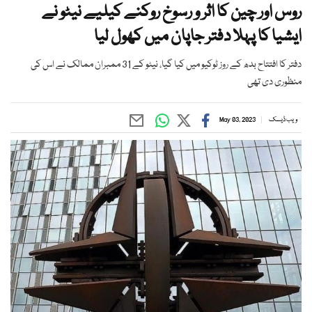
روس اور چین کا اثر و رسوخ روکنے کیلیے نیٹو نے
ایشیا کا پہلا دفتر جاپان میں کھول لیا
دفتر کا افتتاح بدھ کے روز ٹوکیو میں کیا گیا، نیٹو کے 31 ممبران ممالک نے اس کی
منظوری دی تھی
ویب ڈیسک
May 03, 2023