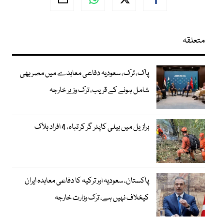
متعلقہ
پاک، ترک، سعودیہ دفاعی معاہدے میں مصر بھی
شامل ہونے کے قریب، ترک وزیر خارجہ
برازیل میں ہیلی کاپٹر گر کر تباہ، 4 افراد ہلاک
پاکستان، سعودیہ اور ترکیہ کا دفاعی معاہدہ ایران
کیخلاف نہیں ہے، ترک وزارت خارجہ