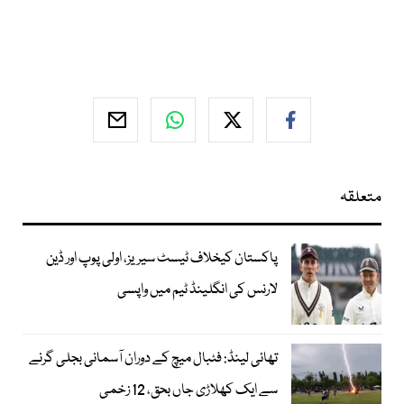
متعلقہ
پاکستان کیخلاف ٹیسٹ سیریز، اولی پوپ اور ڈین
لارنس کی انگلینڈ ٹیم میں واپسی
تھائی لینڈ: فٹبال میچ کے دوران آسمانی بجلی گرنے
سے ایک کھلاڑی جاں بحق، 12 زخمی