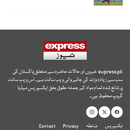
express.pk
خبروں اور حالات حاضرہ سے متعلق پاکستان کی
سب سے زیادہ وزٹ کی جانے والی ویب سائٹ ہے۔ اس ویب سائٹ
پر شائع شدہ تمام مواد کے جملہ حقوق بحق ایکسپریس میڈیا
گروپ محفوظ ہیں۔
ایکسپریس
ضابطہ
Privacy
Contact