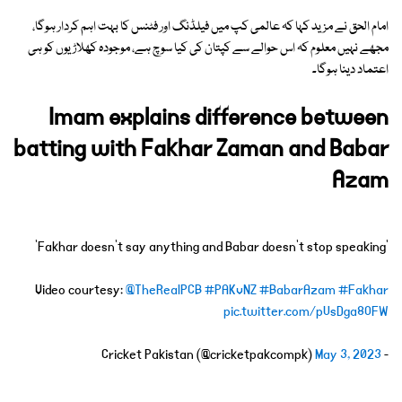
امام الحق نے مزید کہا کہ عالمی کپ میں فیلڈنگ اور فٹنس کا بہت اہم کردار ہوگا،
مجھے نہیں معلوم کہ اس حوالے سے کپتان کی کیا سوچ ہے، موجودہ کھلاڑیوں کو ہی
اعتماد دینا ہوگا۔
Imam explains difference between
batting with Fakhar Zaman and Babar
Azam
'Fakhar doesn't say anything and Babar doesn't stop speaking'
Video courtesy:
@TheRealPCB
#PAKvNZ
#BabarAzam
#Fakhar
pic.twitter.com/pUsDga8OFW
May 3, 2023
- Cricket Pakistan (@cricketpakcompk)