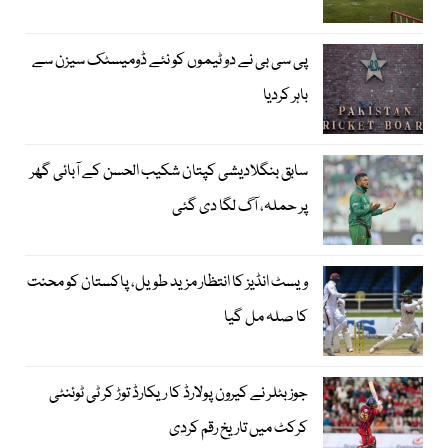
پی سی بی نے دو ٹیموں کو نئے ڈومیسٹک سیزن سے
باہر کردیا
سابق بنگلادیشی کپتان شکیب الحسن کے آبائی گھر
پر حملہ، آگ لگا دی گئی
ویسٹ انڈیز کا انتظار مزید طویل، پاکستان کو محنت
کا صلہ مل گیا
جوز بٹلر نے کیرون پولارڈ کا ریکارڈ توڑ کر ٹی ٹوئنٹی
کرکٹ میں تاریخ رقم کردی