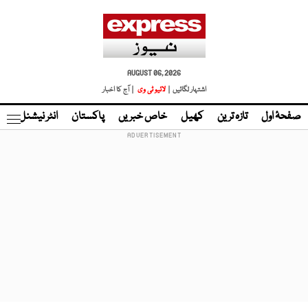
AUGUST 06, 2026
اشتہار لگائیں |
لائیو ٹی وی
| آج کا اخبار
صفحۂ اول
تازہ ترین
کھیل
خاص خبریں
پاکستان
انٹر نیشنل
ٹا