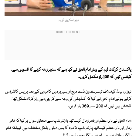
فوٹو: اسکرین گریب
پاکستان کرکٹ ٹیم کے بیٹر امام الحق نے کہا ہے کہ سنچری نہ کرنے کا افسوس ہے،
کوشس تھی کہ 100 رنز مکمل کروں۔
نیوزی لینڈ کیخلاف تیسرے ون ڈے میچ اورسیریز میں کامیابی کے بعد پریس کانفرنس
کرتے ہوئے امام الحق نے کہا کہ کنڈیشن کی وجہ سے کراچی میں رنز کرنا مشکل تھا،
کوشش یہی تھی کہ 280 سے 300 رنز کریں۔
امام الحق نے بابر اعظم اور فخر زمان کیساتھ پارٹنر شپ سے متعلق سوال پر کہا کہ فخر
زمان اور بابر اعظم کیساتھ پارٹنر شپ کا مزہ آتا ہے، دونوں بلکل مختلف ہیں کیونکہ فخر
بالکل بولتا نہیں ہے اور بابر بالکل چپ نہیں کرتا۔