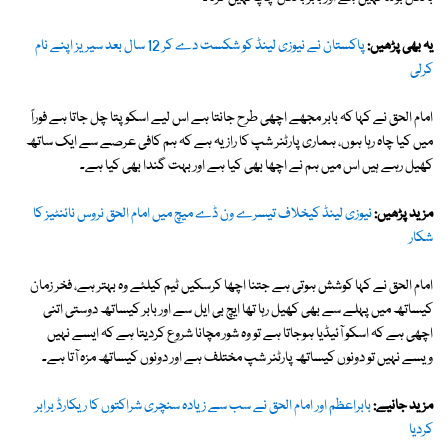
یہ بھی پڑھیں:
پاکستان نے نیوزی لینڈ کو شکست دے کر 12 سال بعد سیریز اپنے نام
کرلی
امام الحق نے کہا کہ بابر مجھے اچھی طرح جانتا ہے اس لیے اسکو پتا چل جاتا ہے فوراً
میں کیا چاہ رہا ہوں، ہماری پارٹنر شپ کا راز یہ ہے کہ ہم کافی عرصے سے ایک ساتھ
کھیل رہے ہیں اس میں ہم نے اچھا بھی کیا ہے اور بہت گندا بھی کیا ہے۔
مزید پڑھیں:
نیوزی لینڈ کیخلاف تیسرے ون ڈے میچ میں امام الحق نروس نائنٹیز کا
شکار
امام الحق نے کہا کوشش ہوتی ہے جتنا اچھا کرسکیں ٹیم کیلئے وہ بہتر ہے، فخر زمان
کیساتھ میں پہلے سے بھی کھیل رہا تھا ایچ بی ایل سے اور بابر کیساتھ دوستی اتنی
اچھی ہے کہ اسکو آئیڈیا ہوجاتا ہے تو وہ شور مچانا شروع کردیتا ہے کہ ایسے نہیں
ویسے نہیں تو دونوں کیساتھ پارٹنر شپ مختلف ہے اور دونوں کیساتھ مزہ آتا ہے۔
مزید جانیے:
بابراعظم اور امام الحق نے سب سے زیادہ سنچری شراکتوں کا ریکارڈ برابر
کردیا