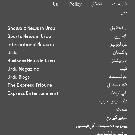
کے بارے
اخلاق
Policy
Us
میں
صفحۂ اول
Showbiz News in Urdu
تازہ ترین
Sports News in Urdu
غزہ لہو لہو
International News in
پاکستان
Urdu
انٹر نیشنل
Business News in Urdu
کھیل
Urdu Magazine
انٹرٹینمنٹ
Urdu Blogs
لائف اسٹائل
The Express Tribune
ٹاپ ٹرینڈ
Express Entertainment
دلچسپ و عجیب
صحت
سونے کے نرخ
پیٹرولیم مصنوعات کی قیمتیں
سائنس و ٹیکنالوجی